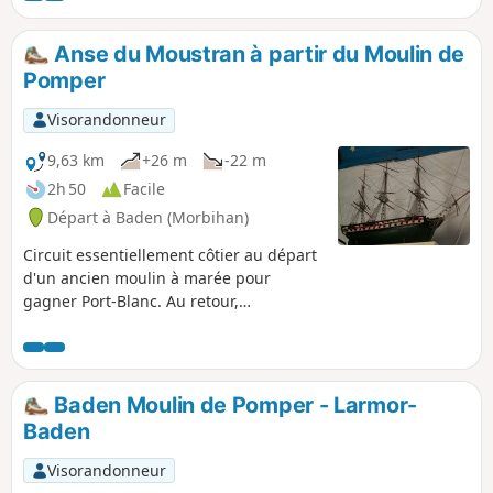
Anse du Moustran à partir du Moulin de
Pomper
Visorandonneur
9,63 km
+26 m
-22 m
2h 50
Facile
Départ à Baden (Morbihan)
Circuit essentiellement côtier au départ
d'un ancien moulin à marée pour
gagner Port-Blanc. Au retour,
découverte de la Chapelle de Penmern
et ses magnifiques ex-voto marins.
Baden Moulin de Pomper - Larmor-
Baden
Visorandonneur