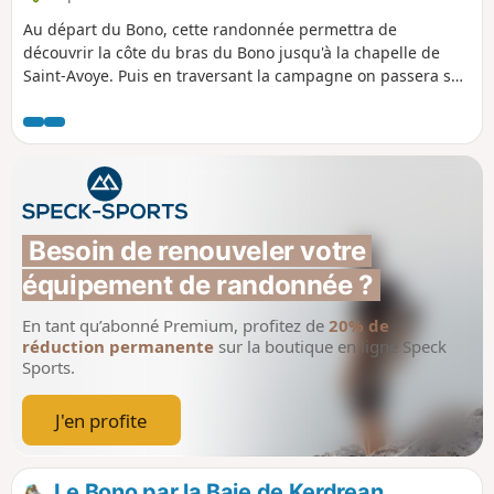
Au départ du Bono, cette randonnée permettra de
découvrir la côte du bras du Bono jusqu'à la chapelle de
Saint-Avoye. Puis en traversant la campagne on passera sur
le bras de la rivière d'Auray jusqu'à Saint-Goustan.Peu de
route et joli chemin le long des 2 rivières (coté droit du
golfe du Morbihan).Message de la modération : itinéraire
modifié le 21/06/2023 à partir de 5 pour suivre le GR®® et
éviter le contournement du lycée Kerplouz qui est privé
(clôture mis en place).
Besoin de renouveler votre 
équipement de randonnée ?
En tant qu’abonné Premium, profitez de
20% de
réduction permanente
sur la boutique en ligne Speck
Sports.
J'en profite
Le Bono par la Baie de Kerdrean