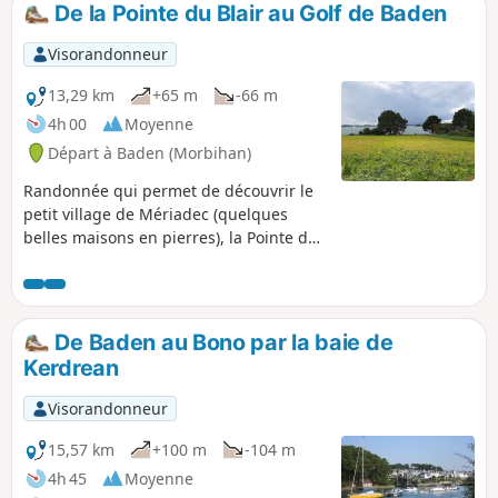
comprendre cet habitat naturel qui abrite nombre
De la Pointe du Blair au Golf de Baden
d'espèces végétales et animales rares. Le retour par Sainte-
Avoye permet de visiter une belle chapelle du XVIème
Visorandonneur
siècle.
13,29 km
+65 m
-66 m
4h 00
Moyenne
Départ à Baden (Morbihan)
Randonnée qui permet de découvrir le
petit village de Mériadec (quelques
belles maisons en pierres), la Pointe du
Blair (belles villas sur un domaine
protégé) et de longer une partie de la
Rivière d'Auray.
De Baden au Bono par la baie de
Kerdrean
Visorandonneur
15,57 km
+100 m
-104 m
4h 45
Moyenne