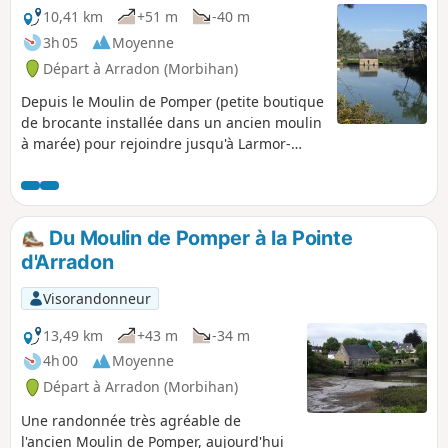
10,41 km
+51 m
-40 m
3h 05
Moyenne
Départ à Arradon (Morbihan)
Depuis le Moulin de Pomper (petite boutique
de brocante installée dans un ancien moulin
à marée) pour rejoindre jusqu'à Larmor-
baden. Une grande partie des chemins
seront des sentiers côtiers (GR®34). Vue sur
la côte et les îles du golfe.
Du Moulin de Pomper à la Pointe
d'Arradon
Visorandonneur
13,49 km
+43 m
-34 m
4h 00
Moyenne
Départ à Arradon (Morbihan)
Une randonnée très agréable de
l'ancien Moulin de Pomper, aujourd'hui