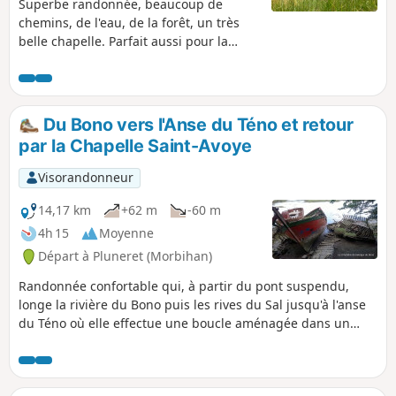
Superbe randonnée, beaucoup de
chemins, de l'eau, de la forêt, un très
belle chapelle. Parfait aussi pour la
course à pied !
Du Bono vers l'Anse du Téno et retour
par la Chapelle Saint-Avoye
Visorandonneur
14,17 km
+62 m
-60 m
4h 15
Moyenne
Départ à Pluneret (Morbihan)
Randonnée confortable qui, à partir du pont suspendu,
longe la rivière du Bono puis les rives du Sal jusqu'à l'anse
du Téno où elle effectue une boucle aménagée dans un
paysage de roselière, prairies humides et vasière rendues
accessibles par un platelage sur quelques centaines de
mètres. Un aménagement permet d'observer et