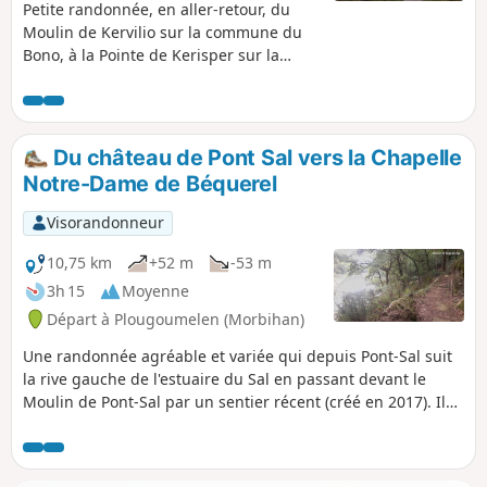
Petite randonnée, en aller-retour, du
Moulin de Kervilio sur la commune du
Bono, à la Pointe de Kerisper sur la
commune de Pluneret. Le trajet suit la
Rivière du Bono jusqu'à son
embouchure dans la Rivière d'Auray, en
traversant son port et son vieux pont
Du château de Pont Sal vers la Chapelle
suspendu. Praticable en toute saison
Notre-Dame de Béquerel
mais avec de bonnes chaussures après
les pluies !
Visorandonneur
10,75 km
+52 m
-53 m
3h 15
Moyenne
Départ à Plougoumelen (Morbihan)
Une randonnée agréable et variée qui depuis Pont-Sal suit
la rive gauche de l'estuaire du Sal en passant devant le
Moulin de Pont-Sal par un sentier récent (créé en 2017). Il
continue tout au long de la rivière du Bono jusqu'au Moulin
de Kervilio. Le retour se fait en passant successivement par
la Chapelle Becquerel et le bourg de Plougoumelen pour