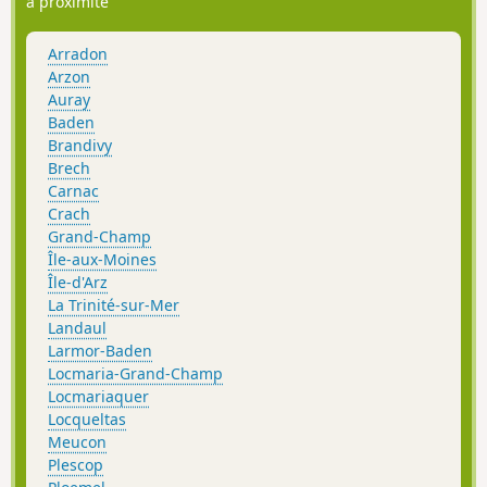
à proximité
Arradon
Arzon
Auray
Baden
Brandivy
Brech
Carnac
Crach
Grand-Champ
Île-aux-Moines
Île-d'Arz
La Trinité-sur-Mer
Landaul
Larmor-Baden
Locmaria-Grand-Champ
Locmariaquer
Locqueltas
Meucon
Plescop