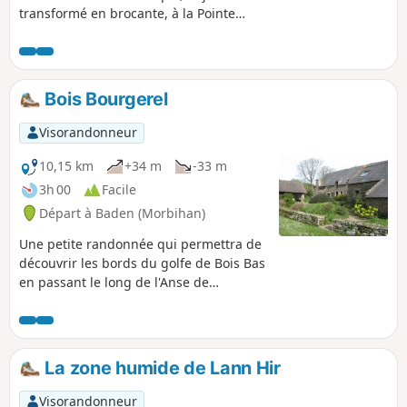
transformé en brocante, à la Pointe
d'Arradon. Le cheminement se fait au
départ le long de la côte du Golfe du
Morbihan et au retour par la campagne.
Découverte du village du Moustoir avec
Bois Bourgerel
ses vieilles longères.
Visorandonneur
10,15 km
+34 m
-33 m
3h 00
Facile
Départ à Baden (Morbihan)
Une petite randonnée qui permettra de
découvrir les bords du golfe de Bois Bas
en passant le long de l'Anse de
Moustran, la Plage de Toulindac et
l'Anse de Kerledan.
La zone humide de Lann Hir
Visorandonneur