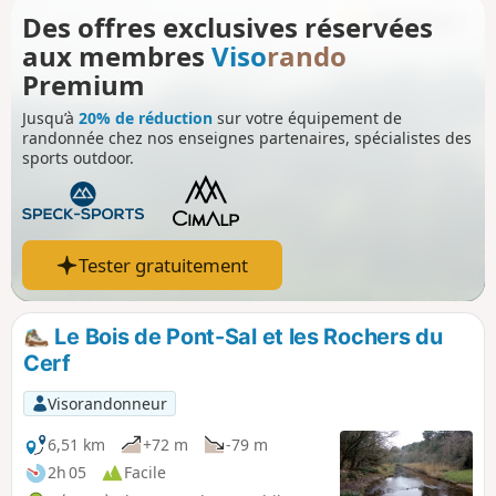
rejoindre Pont-Sal par une succession de sentiers typiques
Des offres exclusives réservées
du bocage breton. Vous y reviendrez.
aux membres
Viso
rando
Premium
Jusqu’à
20% de réduction
sur votre équipement de
randonnée chez nos enseignes partenaires, spécialistes des
sports outdoor.
Tester gratuitement
Le Bois de Pont-Sal et les Rochers du
Cerf
Visorandonneur
6,51 km
+72 m
-79 m
2h 05
Facile