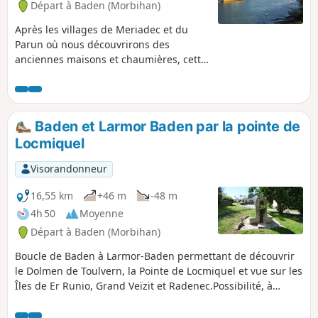
Départ à Baden (Morbihan)
Après les villages de Meriadec et du
Parun où nous découvrirons des
anciennes maisons et chaumières, cette
randonnée va nous permettre de longer
la rivière d'Auray (Loc'h) puis la rivière
du Bono (Bono), jusqu'au petit port. Très
jolie randonnée en sous-bois pour
Baden et Larmor Baden par la pointe de
partie et le long de la côte.
Locmiquel
Visorandonneur
16,55 km
+46 m
-48 m
4h 50
Moyenne
Départ à Baden (Morbihan)
Boucle de Baden à Larmor-Baden permettant de découvrir
le Dolmen de Toulvern, la Pointe de Locmiquel et vue sur les
Îles de Er Runio, Grand Veïzit et Radenec.Possibilité, à
marée basse, de faire le tour des "7 Iles".