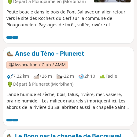
Départ à Plougoumelen (Morbihan)
Petite boucle dans le bois de Pont-Sal avec un aller-retour
vers le site des Rochers du Cerf sur la commune de
Plougoumelen. Paysages de forêt, vallée, rivière et
campagne. Inclut un sentier botanique. Praticable en toute
saison.
Anse du Téno - Pluneret
Association / Club / AMM
7,22 km
+26 m
-22 m
2h 10
Facile
Départ à Pluneret (Morbihan)
Lande humide et sèche, bois, talus, rivière, mer, vasière,
prairie humide… Les milieux naturels s’imbriquent ici. Les
abords de la rivière du Sal abritent aussi la chapelle Sainte-
Avoye.
Le Bono par la chapelle de Becquerel