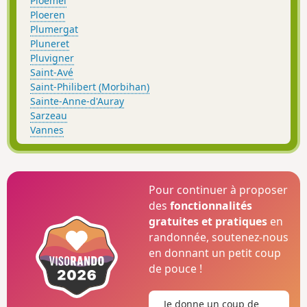
Ploemel
Ploeren
Plumergat
Pluneret
Pluvigner
Saint-Avé
Saint-Philibert (Morbihan)
Sainte-Anne-d'Auray
Sarzeau
Vannes
Pour continuer à proposer
des
fonctionnalités
gratuites et pratiques
en
randonnée, soutenez-nous
en donnant un petit coup
de pouce !
Je donne un coup de