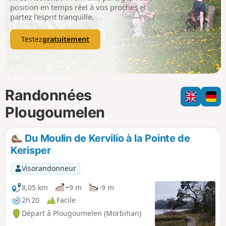
p
position en temps réel à vos proches et
partez l’esprit tranquille.
Testez
gratuitement
Randonnées
Plougoumelen
Du Moulin de Kervilio à la Pointe de
Kerisper
Visorandonneur
8,05 km
+9 m
-9 m
2h 20
Facile
Départ à Plougoumelen (Morbihan)