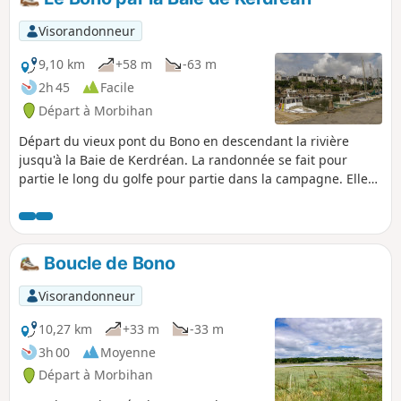
Visorandonneur
9,10 km
+58 m
-63 m
2h 45
Facile
Départ à Morbihan
Départ du vieux pont du Bono en descendant la rivière
jusqu'à la Baie de Kerdréan. La randonnée se fait pour
partie le long du golfe pour partie dans la campagne. Elle
permettra au début de découvrir le Tumulus de Kernourz et
de longer à mi parcours le Manoir de Kerdréan.
Boucle de Bono
Visorandonneur
10,27 km
+33 m
-33 m
3h 00
Moyenne
Départ à Morbihan