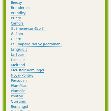
Bieuzy
Brandérion
Brandivy
Bubry
Camors
Guémené-sur-Scorff
Guénin
Guern
La Chapelle-Neuve (Morbihan)
Languidic
Le Sourn
Locmalo
Melrand
Moustoir-Remungol
Noyal-Pontivy
Persquen
Pluméliau
Plumelin
Pontivy
Quistinic
Remungol