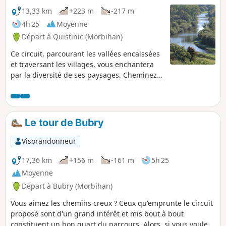
pique-nique.
13,33 km
+223 m
-217 m
4h 25
Moyenne
Départ à Quistinic (Morbihan)
Ce circuit, parcourant les vallées encaissées
et traversant les villages, vous enchantera
par la diversité de ses paysages. Cheminez
dans d’extraordinaires chemins creux
ombragés par des hêtres centenaires. De
Poul Fetan au Blavet, laissez-vous conter
l’histoire du monde rural gravée dans la
Le tour de Bubry
pierre, maisons, granges, puits, fours à
pain, moulins. Au retour, à la belle saison,
Visorandonneur
allez découvrir Poul Fetan et plongez-vous
dans la vie d'un village en 1850.
17,36 km
+156 m
-161 m
5h 25
Moyenne
Départ à Bubry (Morbihan)
Vous aimez les chemins creux ? Ceux qu'emprunte le circuit
proposé sont d'un grand intérêt et mis bout à bout
constituent un bon quart du parcours. Alors, si vous voulez