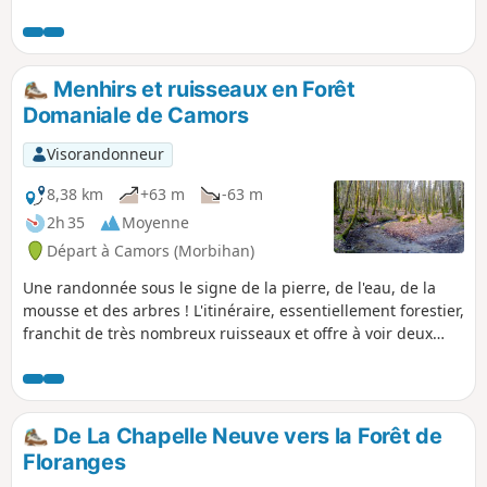
beaux points de vue sur le bocage et la découverte du
patrimoine rural : chapelle, anciennes fermes, patrimoine
lié à l’eau, etc.
Menhirs et ruisseaux en Forêt
Domaniale de Camors
Visorandonneur
8,38 km
+63 m
-63 m
2h 35
Moyenne
Départ à Camors (Morbihan)
Une randonnée sous le signe de la pierre, de l'eau, de la
mousse et des arbres ! L'itinéraire, essentiellement forestier,
franchit de très nombreux ruisseaux et offre à voir deux
beaux menhirs ainsi que les vestiges d'un dolmen.
De La Chapelle Neuve vers la Forêt de
Floranges