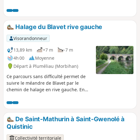
sa chapelle et sa fontaine pour rejoindre
ensuite par la campagne l'imposante
Chapelle Saint-Nicodème et ses quatre
majestueuses fontaines.Retour tranquille
Halage du Blavet rive gauche
par le chemin de halage.
Visorandonneur
13,89 km
+7 m
-7 m
4h 00
Moyenne
Départ à Pluméliau (Morbihan)
Ce parcours sans difficulté permet de
suivre le méandre de Blavet par le
chemin de halage en rive gauche. En
chemin, vue des escarpements du site
de Castennec, la chapelle-ermitage de
Saint-Gildas sur l'autre rive et passage
auprès de trois écluses.
De Saint-Mathurin à Saint-Gwenolé à
Quistinic
Collectivité territoriale