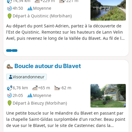
14,54 km
+229 m
-221 m
4h 50
Moyenne
Départ à Quistinic (Morbihan)
Au départ du pont Saint-Adrien, partez à la découverte de
l'Est de Quistinic. Remontez sur les hauteurs de Lann Velin
Avel, puis revenez le long de la Vallée du Blavet. Au fil de la
balade, profitez de la beauté des paysages verdoyants et
des points de vue sur la rivière. Au détour des sentiers,
laissez-vous surprendre par les chapelles, fontaines,
hameaux, ponts, écluses... Ce parcours reprend la partie Est
Boucle autour du Blavet
du Circuit des chapelles.
Visorandonneur
6,76 km
+65 m
-62 m
2h 05
Moyenne
Départ à Bieuzy (Morbihan)
Une petite boucle sur le méandre du Blavet en passant par
la chapelle Saint-Gildas surplombée d'un rocher. Beau point
de vue sur le Blavet, sur le site de Castennec dans la
commune de.Bieuzy. Quelques petits passages pentus sur