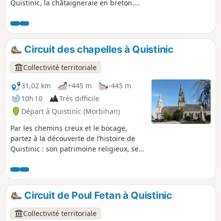
Quistinic, la châtaigneraie en breton.
Parcourez les chemins creux et longez les
ruisseaux. Admirez les vastes paysages de la
Vallée du Blavet et traversez les villages
contant la vie rurale d’hier et d’aujourd’hui.
Circuit des chapelles à Quistinic
Collectivité territoriale
31,02 km
+445 m
-445 m
10h 10
Très difficile
Départ à Quistinic (Morbihan)
Par les chemins creux et le bocage,
partez à la découverte de l’histoire de
Quistinic : son patrimoine religieux, ses
villages, ses ponts et ses écluses.
Plongeant au cœur des forêts et des
landes, surplombant la Vallée du Blavet,
longeant les ruisseaux, vous serez
Circuit de Poul Fetan à Quistinic
enchanté par la beauté des paysages.
Un parcours à faire, à la journée, avec
Collectivité territoriale