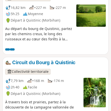
16,82 km
+227 m
-227 m
5h 25
Moyenne
Départ à Quistinic (Morbihan)
Au départ du bourg de Quistinic, partez
par les chemins creux, le long des
ruisseaux et au cœur des forêts à la
découverte de la partie Ouest de la
commune. Découvrez l’histoire de
Quistinic, ses chapelles, calvaires,
maisons rurales, moulins, etc. Ce
Circuit du Bourg à Quistinic
parcours reprend la partie Ouest du
Circuit des chapelles.
Collectivité territoriale
7,79 km
+168 m
-174 m
2h 40
Facile
Départ à Quistinic (Morbihan)
À travers bois et prairies, partez à la
découverte de la campagne vallonnée de