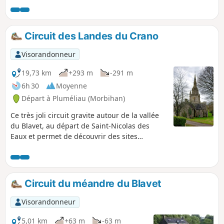
le retour, mais sans grandes difficultés.
Circuit des Landes du Crano
Visorandonneur
19,73 km
+293 m
-291 m
6h 30
Moyenne
Départ à Pluméliau (Morbihan)
Ce très joli circuit gravite autour de la vallée
du Blavet, au départ de Saint-Nicolas des
Eaux et permet de découvrir des sites
naturels très intéressants (berges du Blavet,
Lande du Crano) ainsi que de remarquables
éléments du patrimoine bâti breton (chapelle
semi-troglodyte Saint-Gildas, maisons nobles
Circuit du méandre du Blavet
de Bieuzy, Chapelle Saint- Nicodème, écluses).
Cette promenade est assez bien balisée
Visorandonneur
(balisage Jaune PR®).
5,01 km
+63 m
-63 m