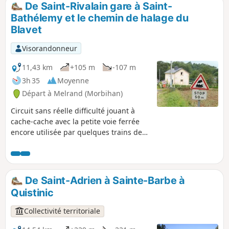
De Saint-Rivalain gare à Saint-
p
Bathélemy et le chemin de halage du
Blavet
Visorandonneur
11,43 km
+105 m
-107 m
3h 35
Moyenne
Départ à Melrand (Morbihan)
Circuit sans réelle difficulté jouant à
cache-cache avec la petite voie ferrée
encore utilisée par quelques trains de
marchandises transportant des
matières premières végétales entre
Auray et Pontivy. Retour tranquille par le
chemin de halage. Attention : la
De Saint-Adrien à Sainte-Barbe à
randonnée se déroule sur la commune
Quistinic
de Saint-Barthélémy et non sur Melrand
comme indiqué par le logiciel.
Collectivité territoriale