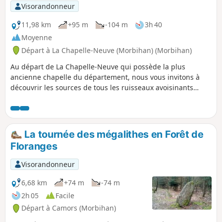
Visorandonneur
11,98 km
+95 m
-104 m
3h 40
Moyenne
Départ à La Chapelle-Neuve (Morbihan) (Morbihan)
Au départ de La Chapelle-Neuve qui possède la plus
ancienne chapelle du département, nous vous invitons à
découvrir les sources de tous les ruisseaux avoisinants
parfois équipées de fontaine comme celle de Saint-Mamert
près de Locmaria. Ensuite vous cheminerez dans la Forêt de
Floranges ou, avec quelques petits détours (non décrits ci-
dessous) trois monuments mégalithiques sont à voir.
La tournée des mégalithes en Forêt de
Floranges
Visorandonneur
6,68 km
+74 m
-74 m
2h 05
Facile
Départ à Camors (Morbihan)