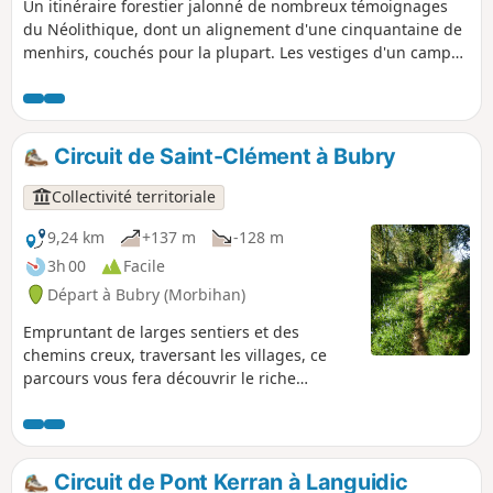
Un itinéraire forestier jalonné de nombreux témoignages
du Néolithique, dont un alignement d'une cinquantaine de
menhirs, couchés pour la plupart. Les vestiges d'un camp
gallo-romain et un très agréable cheminement le long du
Ruisseau de Trideur complètent le tableau.
Circuit de Saint-Clément à Bubry
Collectivité territoriale
9,24 km
+137 m
-128 m
3h 00
Facile
Départ à Bubry (Morbihan)
Empruntant de larges sentiers et des
chemins creux, traversant les villages, ce
parcours vous fera découvrir le riche
patrimoine rural de Bubry, maisons
traditionnelles, puits, fours à pain... Une
balade dans un écrin de verdure avec de
magnifiques points de vue sur la vallée
Circuit de Pont Kerran à Languidic