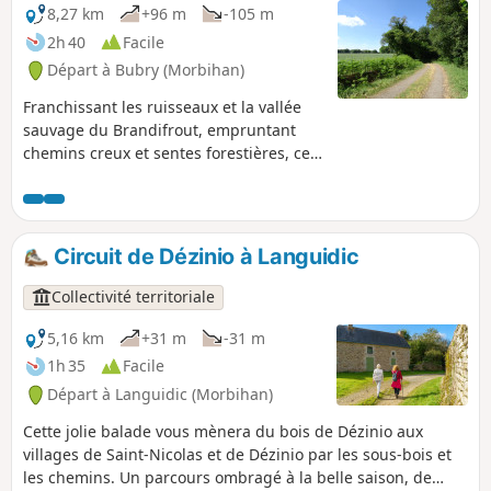
8,27 km
+96 m
-105 m
2h 40
Facile
Départ à Bubry (Morbihan)
Franchissant les ruisseaux et la vallée
sauvage du Brandifrout, empruntant
chemins creux et sentes forestières, ce
parcours vous conduira à la découverte
du patrimoine de Bubry : villages,
chapelles, fontaines, moulins...
Circuit de Dézinio à Languidic
Collectivité territoriale
5,16 km
+31 m
-31 m
1h 35
Facile
Départ à Languidic (Morbihan)
Cette jolie balade vous mènera du bois de Dézinio aux
villages de Saint-Nicolas et de Dézinio par les sous-bois et
les chemins. Un parcours ombragé à la belle saison, de