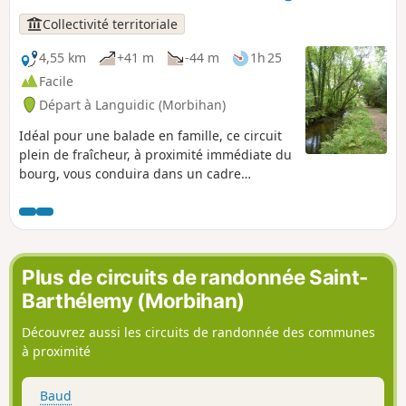
encaissée de la Sarre.
Collectivité territoriale
4,55 km
+41 m
-44 m
1h 25
Facile
Départ à Languidic (Morbihan)
Idéal pour une balade en famille, ce circuit
plein de fraîcheur, à proximité immédiate du
bourg, vous conduira dans un cadre
verdoyant à travers bois et le long de la
rivière du Pont du Roc’h à la découverte du
patrimoine lié à l’eau : fontaines, lavoirs,
ponts, moulin…
Plus de circuits de randonnée Saint-
Barthélemy (Morbihan)
Découvrez aussi les circuits de randonnée des communes
à proximité
Baud