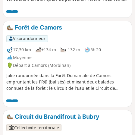
cheminer entre deux talus, à l'ombre de grands arbres,
prenez la direction de Bubry. Vous serez gâtés. La première
heure de marche est plutôt banale mais le reste du circuit
est assez exceptionnel.
Forêt de Camors
Visorandonneur
17,30 km
+134 m
-132 m
5h 20
Moyenne
Départ à Camors (Morbihan)
Jolie randonnée dans la Forêt Domaniale de Camors
empruntant les PR® (balisés) et mixant deux balades
connues de la forêt : le Circuit de l'Eau et le Circuit de
l'Étoile. Presque toujours à l'ombre des arbres, elle est
idéale lors des fortes chaleurs. Profitez de ces multiples
petits plans d'eau, ruisseaux, fontaines, menhirs qui
décorent cette belle vallée des Korrigans !
Circuit du Brandifrout à Bubry
Collectivité territoriale