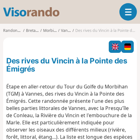
V
O
i
u
s
v
o
Randonnées
Bretagne
Morbihan
Vannes
Des rives du Vincin à la Pointe des Émigrés
r
r
i
a
r
n
l
d
Des rives du Vincin à la Pointe des
a
o
n
Émigrés
a
v
É
tape en aller-retour du Tour du Golfe du Morbihan
i
(TGM) à Vannes, des rives du Vincin à la Pointe des
g
a
Émigrés. Cette randonnée présente l'une des plus
t
belles parties littorales de Vannes, avec la Presqu'île
i
de Conleau, la Rivière du Vincin et l'embouchure de la
o
Marle. Elle est particulièrement indiquée pour
n
observer les oiseaux des différents milieux (rivière,
forêt, littoral, étang...). La liste est longue des espèces