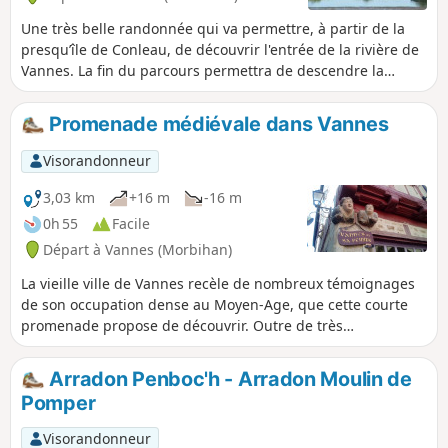
possible de s'y ennuyer.
Une très belle randonnée qui va permettre, à partir de la
presqu’île de Conleau, de découvrir l'entrée de la rivière de
Vannes. La fin du parcours permettra de descendre la
rivière du Vincin.
Promenade médiévale dans Vannes
Visorandonneur
3,03 km
+16 m
-16 m
0h 55
Facile
Départ à Vannes (Morbihan)
La vieille ville de Vannes recèle de nombreux témoignages
de son occupation dense au Moyen-Age, que cette courte
promenade propose de découvrir. Outre de très
nombreuses maisons à colombages, on pourra admirer les
anciens remparts et la Tour du Connétable, la Cathédrale
Arradon Penboc'h - Arradon Moulin de
Saint-Pierre et la plus récente Église Saint-Patern, de beaux
Pomper
jardins,... Au début et à la fin, le Port de Vannes et ses
bateaux de plaisance apportent une touche maritime à ce
Visorandonneur