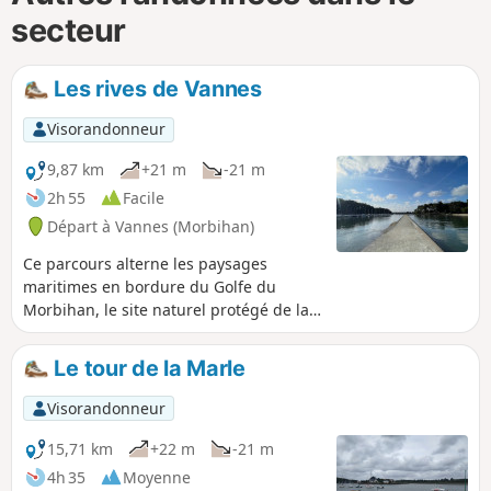
secteur
Les rives de Vannes
Visorandonneur
9,87 km
+21 m
-21 m
2h 55
Facile
Départ à Vannes (Morbihan)
Ce parcours alterne les paysages
maritimes en bordure du Golfe du
Morbihan, le site naturel protégé de la
Rivière du Vincin, au charme changeant
selon la marée, et un dédale de
Le tour de la Marle
chemins à deux pas du cœur historique
de la ville de Vannes. Pour terminer en
Visorandonneur
retrait de la rumeur citadine, vous
prolongez le chemin, entre la Marle et
15,71 km
+22 m
-21 m
le Vincin qui enlacent la délicieuse
4h 35
Moyenne