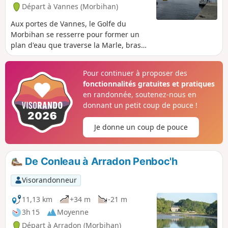
presqu’île de Conleau.
Départ à Vannes (Morbihan)
Aux portes de Vannes, le Golfe du
Morbihan se resserre pour former un
plan d'eau que traverse la Marle, bras
de mer qui dessert le port de la ville. En
faire le tour ne serait pas possible s'il
Pour continuer à proposer des
n'était venu à l'esprit des gestionnaires
fonctionnalités gratuites et pratiques
des transports en commun vannetais
en randonnée, soutenez-nous en
d’affréter, entre la pointe de Conleau et
donnant un petit coup de pouce !
Barrarac'h, le passeur qui permet de
franchir cette étroite étendue marine.
Je donne un coup de pouce
Ensuite, il ne reste qu'à suivre le rivage
pour revenir au point de départ.
Attention toutefois à vérifier auparavant
De Conleau à Arradon Penboc'h
si la liaison maritime est en service
(généralement d'avril en octobre).
Visorandonneur
Comme ce plan d'eau est soumis aux
marées, et qu'il faut bien 4 h pour en
11,13 km
+34 m
-21 m
faire le tour, on a le temps de voir
3h 15
Moyenne
évoluer le paysage en fonction de la
Départ à Arradon (Morbihan)
hauteur de la mer. Il n'est donc pas