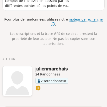
complet de l'Île d'Arz en passant par les
différentes pointes où les points de vue
sont très différents.Un passage par le
bourg offre une vue sur l'ancien prieuré
Pour plus de randonnées, utilisez notre
moteur de recherche
et l'église.
.
Les descriptions et la trace GPS de ce circuit restent la
propriété de leur auteur. Ne pas les copier sans son
autorisation.
AUTEUR
julienmarchais
24 Randonnées
Visorandonneur