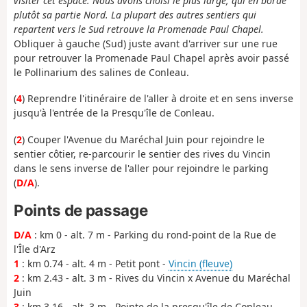
visiter cet espace. Nous avons choisi le plus large, qui en borde
plutôt sa partie Nord. La plupart des autres sentiers qui
repartent vers le Sud retrouve la Promenade Paul Chapel.
Obliquer à gauche (Sud) juste avant d'arriver sur une rue
pour retrouver la Promenade Paul Chapel après avoir passé
le Pollinarium des salines de Conleau.
(
4
)
Reprendre l'itinéraire de l'aller à droite et en sens inverse
jusqu'à l'entrée de la
Presqu'île de Conleau.
(
2
) Couper
l'Avenue du Maréchal Juin pour rejoindre le
sentier côtier,
re-parcourir le sentier des rives du Vincin
dans le sens inverse de l'aller pour rejoindre le parking
(
D/A
).
Points de passage
D/A
: km 0 - alt. 7 m - Parking du rond-point de la Rue de
l'Île d'Arz
1
: km 0.74 - alt. 4 m - Petit pont -
Vincin (fleuve)
2
: km 2.43 - alt. 3 m - Rives du Vincin x Avenue du Maréchal
Juin
3
: km 3.16 - alt. 3 m - Pointe de la presqu'île de Conleau