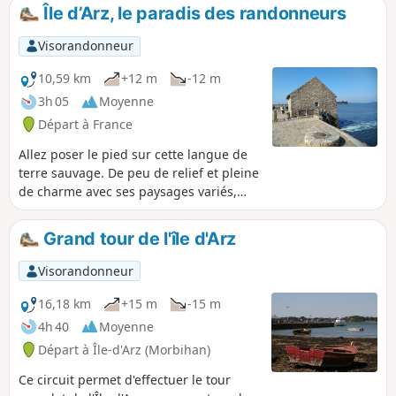
partie dans les terres permet de
Île d’Arz, le paradis des randonneurs
découvrir quelques belles demeures.
Visorandonneur
10,59 km
+12 m
-12 m
3h 05
Moyenne
Départ à France
Allez poser le pied sur cette langue de
terre sauvage. De peu de relief et pleine
de charme avec ses paysages variés,
son village et ses anciens manoirs
patinés par le temps, l’Île d’Arz est le
Grand tour de l'île d'Arz
paradis des promeneurs. Le sentier
côtier permet d’en faire un tour complet
Visorandonneur
et livre de superbes points de vue sur le
golfe. À la pointe du Berno, le moulin à
16,18 km
+15 m
-15 m
marée construit au XVIe siècle,
4h 40
Moyenne
ressuscité par des bénévoles
Départ à Île-d'Arz (Morbihan)
passionnés, est aujourd’hui en état de
marche.
Ce circuit permet d'effectuer le tour