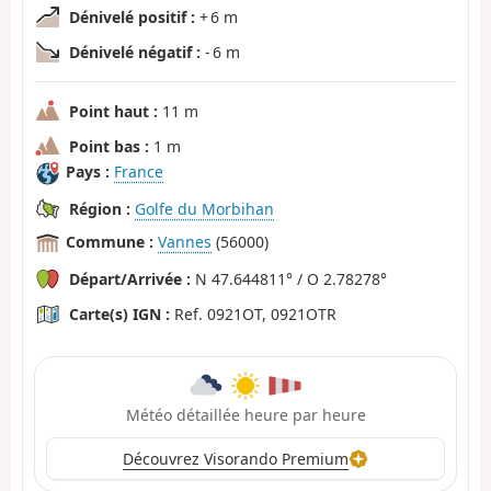
Dénivelé positif :
+ 6 m
Dénivelé négatif :
- 6 m
Point haut :
11 m
Point bas :
1 m
Pays :
France
Région :
Golfe du Morbihan
Commune :
Vannes
(56000)
Départ/Arrivée :
N 47.644811° / O 2.78278°
Carte(s) IGN :
Ref. 0921OT, 0921OTR
Météo détaillée heure par heure
Découvrez Visorando Premium