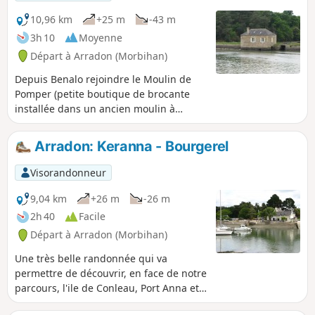
parcours urbain.
10,96 km
+25 m
-43 m
3h 10
Moyenne
Départ à Arradon (Morbihan)
Depuis Benalo rejoindre le Moulin de
Pomper (petite boutique de brocante
installée dans un ancien moulin à
marée). Nous suivrons en totalité des
sentiers côtiers (GR®34, tour du golfe
Arradon: Keranna - Bourgerel
du Morbihan). Vue sur la côte et les îles
du golfe: Arz, Drenec, Logodec, aux
Visorandonneur
Moines, d'Irus.
9,04 km
+26 m
-26 m
2h 40
Facile
Départ à Arradon (Morbihan)
Une très belle randonnée qui va
permettre de découvrir, en face de notre
parcours, l'ile de Conleau, Port Anna et
l'entrée de la rivière de Vannes. La