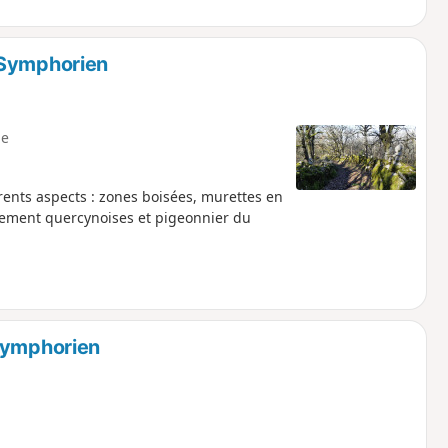
-Symphorien
e
rents aspects : zones boisées, murettes en
uement quercynoises et pigeonnier du
-Symphorien