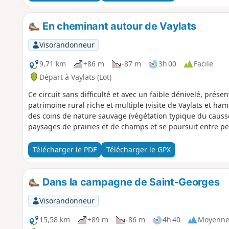
En cheminant autour de Vaylats
Visorandonneur
9,71 km
+86 m
-87 m
3h 00
Facile
Départ à Vaylats (Lot)
Ce circuit sans difficulté et avec un faible dénivelé, prése
patrimoine rural riche et multiple (visite de Vaylats et h
des coins de nature sauvage (végétation typique du caus
paysages de prairies et de champs et se poursuit entre pe
Télécharger le PDF
Télécharger le GPX
Dans la campagne de Saint-Georges
Visorandonneur
15,58 km
+89 m
-86 m
4h 40
Moyenn