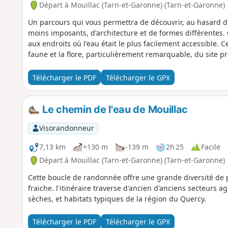
Départ à Mouillac (Tarn-et-Garonne) (Tarn-et-Garonne)
Un parcours qui vous permettra de découvrir, au hasard d
moins imposants, d'architecture et de formes différentes
aux endroits où l'eau était le plus facilement accessible. C
faune et la flore, particulièrement remarquable, du site pr
Télécharger le PDF
Télécharger le GPX
Le chemin de l'eau de Mouillac
Visorandonneur
7,13 km
+130 m
-139 m
2h 25
Facile
Départ à Mouillac (Tarn-et-Garonne) (Tarn-et-Garonne)
Cette boucle de randonnée offre une grande diversité de 
fraiche. l'itinéraire traverse d'ancien d'anciens secteurs 
sèches, et habitats typiques de la région du Quercy.
Télécharger le PDF
Télécharger le GPX