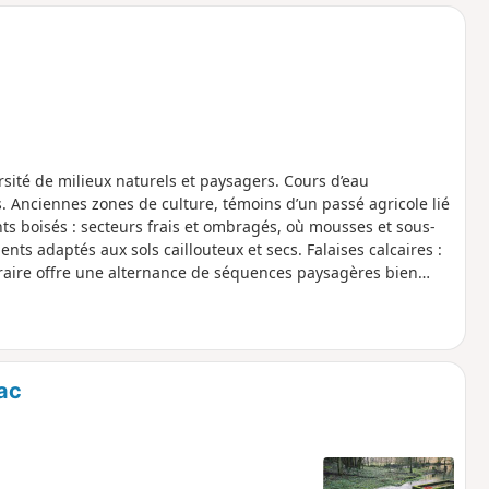
o
a
i
m
p
ersité de milieux naturels et paysagers. Cours d’eau
ons. Anciennes zones de culture, témoins d’un passé agricole lié
ts boisés : secteurs frais et ombragés, où mousses et sous-
s adaptés aux sols caillouteux et secs. Falaises calcaires :
éraire offre une alternance de séquences paysagères bien
e.
lac