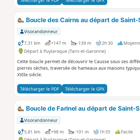
Télécharger le PDF
Télécharger le GPX
Boucle des Cairns au départ de Saint
Visorandonneur
7,31 km
+147 m
-139 m
2h 30
Moyenn
Départ à Puylaroque (Tarn-et-Garonne)
Cette boucle permet de découvrir le Causse sous ses diffé
pierres sèches, traversée de hameaux aux maisons typiq
XVIIe siècle.
Télécharger le PDF
Télécharger le GPX
Boucle de Farinel au départ de Saint
Visorandonneur
5,81 km
+98 m
-101 m
1h 55
Facile
Départ à Puylaroque (Tarn-et-Garonne)