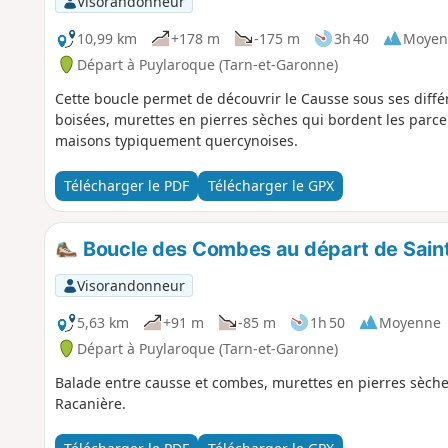
Visorandonneur
10,99 km
+178 m
-175 m
3h 40
Moyen
Départ à Puylaroque (Tarn-et-Garonne)
Cette boucle permet de découvrir le Causse sous ses différ
boisées, murettes en pierres sèches qui bordent les parce
maisons typiquement quercynoises.
Télécharger le PDF
Télécharger le GPX
Boucle des Combes au départ de Sain
Visorandonneur
5,63 km
+91 m
-85 m
1h 50
Moyenne
Départ à Puylaroque (Tarn-et-Garonne)
Balade entre causse et combes, murettes en pierres sèche
Racanière.