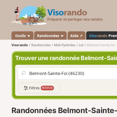
V
i
s
o
r
a
Outils
Randonnées
Aide ↗
Viso
rando
Pre
n
Visorando
Randonnées
Midi-Pyrénées
Lot
Belmont-Sainte-Foi
d
o
Trouver une randonnée Belmont-Sai
Filtres
NOUVEAU
Randonnées Belmont-Sainte-