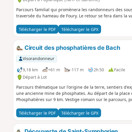
Parcours familial qui promènera les randonneurs des sous
traversée du hameau de Foury. Le retour se fera dans la val
Télécharger le PDF
Télécharger le GPX
Circuit des phosphatières de Bach
Visorandonneur
9,18 km
+61 m
-117 m
2h 50
Facile
Départ à Lot
Parcours thématique sur l'origine de la terre, sentiers d'e
une ancienne mine de phosphates. Au départ de la place d
Phosphatières sur 9 km. Vestige romain sur le parcours, puit
Télécharger le PDF
Télécharger le GPX
Découverte de Saint-Symphorien