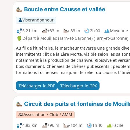
Boucle entre Causse et vallée
Visorandonneur
6,21 km
+83 m
-83 m
2h 00
Moyenne
Départ à Mouillac (Tarn-et-Garonne) (Tarn-et-Garonne)
Au fil de l’itinéraire, le marcheur traverse une grande div
intermittents : lit de la Lère Morte, visible selon les sais
notamment à la production de chanvre. Ripisylve et versan
bois dominent. Chênaies de chênes pubescents : peuplement
formations rocheuses marquant le relief du causse. L’itin
contrastées : champs, forêt, vallée ouverte, falaises, causs
Télécharger le PDF
Télécharger le GPX
Circuit des puits et fontaines de Mouil
Association / Club / AMM
4,83 km
+96 m
-104 m
1h 40
Facile