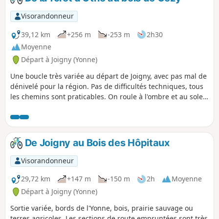
Visorandonneur
39,12 km
+256 m
-253 m
2h30
Moyenne
Départ à Joigny (Yonne)
Une boucle très variée au départ de Joigny, avec pas mal de
dénivelé pour la région. Pas de difficultés techniques, tous
les chemins sont praticables. On roule à l'ombre et au soleil.
Il s'agit d'une boucle qui longe l'Yonne, permettant de
s'échauffer, puis monte et chemine en forêt d'Othe, pour
ramener au point de départ par l'autre versant de la vallée.
De Joigny au Bois des Hôpitaux
Visorandonneur
29,72 km
+147 m
-150 m
2h
Moyenne
Départ à Joigny (Yonne)
Sortie variée, bords de l'Yonne, bois, prairie sauvage ou
terres agricoles. Les sections de route empruntées sont très