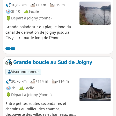
10,82 km
+19 m
-19 m
3h 10
Facile
Départ à Joigny (Yonne)
Grande balade sur du plat, le long du
canal de dérivation de Joigny jusqu'à
Cézy et retour le long de l'Yonne.
Parcours facile, au calme et possibilité
de découverte des oiseaux sauvages
tels que canards sauvages, cormorans
ou même cygnes sauvages.
Grande boucle au Sud de Joigny
Visorandonneur
30,76 km
+114 m
-114 m
3h
Facile
Départ à Joigny (Yonne)
Entre petites routes secondaires et
chemins au milieu des champs,
découverte des villages et hameaux au