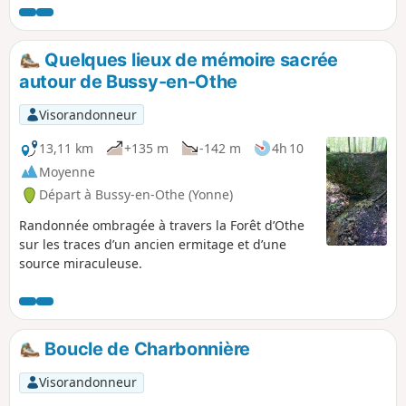
cultures, vallées et plateaux parsemés
de sources. De très beaux points de vue
sur la Puisaye, la Forterre et l'Auxerrois
Quelques lieux de mémoire sacrée
agrémentent cette sortie.
autour de Bussy-en-Othe
Visorandonneur
13,11 km
+135 m
-142 m
4h 10
Moyenne
Départ à Bussy-en-Othe (Yonne)
Randonnée ombragée à travers la Forêt d’Othe
sur les traces d’un ancien ermitage et d’une
source miraculeuse.
Boucle de Charbonnière
Visorandonneur