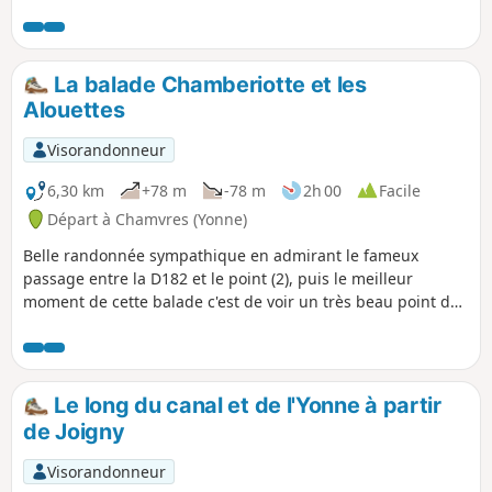
Sinon, le paysage est lié aux activités agricoles du moment.
La balade Chamberiotte et les
Alouettes
Visorandonneur
6,30 km
+78 m
-78 m
2h 00
Facile
Départ à Chamvres (Yonne)
Belle randonnée sympathique en admirant le fameux
passage entre la D182 et le point (2), puis le meilleur
moment de cette balade c'est de voir un très beau point de
vue entre le point (5) et le point (6).
Le long du canal et de l'Yonne à partir
de Joigny
Visorandonneur