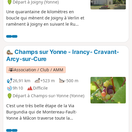
Départ à Joigny (Yonne)
Une quarantaine de kilomètres en
boucle qui mènent de Joigny à Verlin et
ramènent à Joigny en suivant le Ru
d'Ocques puis en remontant l'Yonne. Le
départ et l'arrivée se font depuis le petit
parking au niveau de l'ancienne écluse
d'Épizy, à proximité du camping. Depuis
Champs sur Yonne - Irancy- Cravant-
que ce parcours a été proposé, le bord
Arcy-sur-Cure
de l'Yonne emprunté pour le retour à
Joigny a été aménagé en véloroute.
Association / Club / AMM
26,91 km
+523 m
-500 m
9h 10
Difficile
Départ à Champs-sur-Yonne (Yonne)
C'est une très belle étape de la Via
Burgundia qui de Montereau-Fault-
Yonne à Mâcon traverse toute la
Bourgogne Si vous faites cette
randonnée sur une journée, elle peut