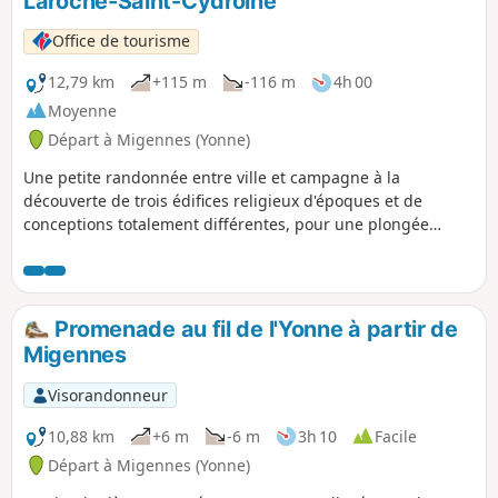
Laroche-Saint-Cydroine
Office de tourisme
12,79 km
+115 m
-116 m
4h 00
Moyenne
Départ à Migennes (Yonne)
Une petite randonnée entre ville et campagne à la
découverte de trois édifices religieux d'époques et de
conceptions totalement différentes, pour une plongée
historique au cœur de l'expansion de deux communes
Laroche-Saint-Cydroine et Migennes, intimement liées.
Promenade au fil de l'Yonne à partir de
Migennes
Visorandonneur
10,88 km
+6 m
-6 m
3h 10
Facile
Départ à Migennes (Yonne)