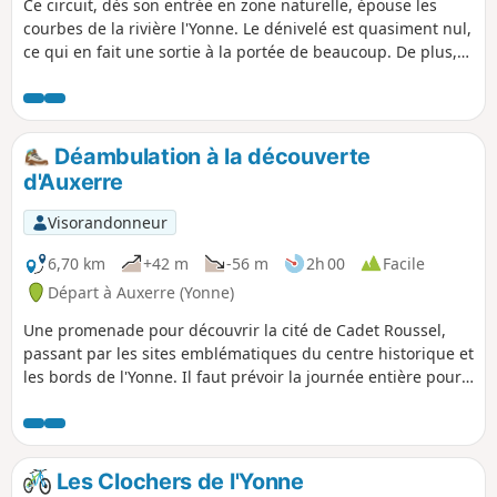
Ce circuit, dès son entrée en zone naturelle, épouse les
courbes de la rivière l'Yonne. Le dénivelé est quasiment nul,
ce qui en fait une sortie à la portée de beaucoup. De plus,
cette cité est facilement accessible par le train depuis la
région Bourgogne et la région parisienne.
Déambulation à la découverte
d'Auxerre
Visorandonneur
6,70 km
+42 m
-56 m
2h 00
Facile
Départ à Auxerre (Yonne)
Une promenade pour découvrir la cité de Cadet Roussel,
passant par les sites emblématiques du centre historique et
les bords de l'Yonne. Il faut prévoir la journée entière pour
parcourir ces presque 7 km en comptant les visites des
églises et les pauses au bord de l'Yonne.
Les Clochers de l'Yonne