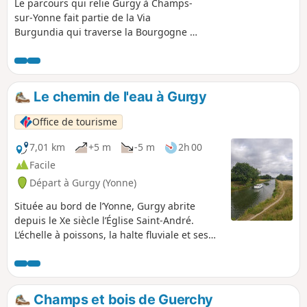
Le parcours qui relie Gurgy à Champs-
sur-Yonne fait partie de la Via
Burgundia qui traverse la Bourgogne de
Montereau-Fault-Yonne au Nord à
Mâcon au Sud. C'est une petite étape
qui ne comporte pas de grandes
difficultés techniques mais elle est
Le chemin de l'eau à Gurgy
variée et s'articule autour de l'Yonne
qu'elle suit, traverse ou domine. Elle
Office de tourisme
permet de traverser Auxerre qui peut
constituer un très beau lieu de séjour,
7,01 km
+5 m
-5 m
2h 00
tant le patrimoine à découvrir est
Facile
important. Ensuite, en suivant les
Départ à Gurgy (Yonne)
berges de l'Yonne ou les chemins qui
suivent le canal du Nivernais vous
Située au bord de l’Yonne, Gurgy abrite
pourrez gagner Vaux puis Champs-sur-
depuis le Xe siècle l’Église Saint-André.
Yonne.
L’échelle à poissons, la halte fluviale et ses
étangs font de cette commune un village
tourné vers sa rivière et la nature.
Empruntez le chemin de l’eau et ne
manquez pas, le verger conservatoire, les
Champs et bois de Guerchy
peupliers noirs ainsi que le Puits d’Enfer. À