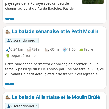
paysages de la Puisaye avec un peu de
chemin au bord du Ru de Baulche. Pas de
difficultés majeures, hormis le petit chemin
de fin qui vous fera traverser quelques
ponts.
La balade sénanaise et le Petit Moulin
Visorandonneur
6,24 km
+34 m
-35 m
1h 55
Facile
Départ à Yonne
Cette randonnée permettra d'aborder, en premier lieu, le
fameux passage du ru le Tholon par une passerelle. Puis, ce
qui valait un petit détour, c'était de franchir cet agréable
passage juste après le point (8).
La balade Aillantaise et le Moulin Brûlé
Visorandonneur