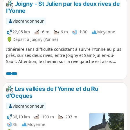
randonnées.
Joigny - St Julien par les deux rives de
l'Yonne
Visorandonneur
22,05 km
+6 m
-6 m
1h30
Moyenne
Départ à Joigny (Yonne)
Itinéraire sans difficulté consistant à suivre l'Yonne au plus
près, sur ses deux rives, entre Joigny et Saint-Julien-du-
Sault. Attention, le chemin sur la rive gauche est assez
cahotique et ce sera plus confortable avec un vélo
suspendu.
Les vallées de l'Yonne et du Ru
d'Ocques
Visorandonneur
36,10 km
+199 m
-203 m
3h
Moyenne