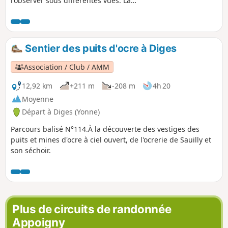
l'observer sous différentes vues. La
météo peut vous offrir des superbes
points de vues sur les alentours.
Sentier des puits d'ocre à Diges
Association / Club / AMM
12,92 km
+211 m
-208 m
4h 20
Moyenne
Départ à Diges (Yonne)
Parcours balisé N°114.À la découverte des vestiges des
puits et mines d'ocre à ciel ouvert, de l'ocrerie de Sauilly et
son séchoir.
Plus de circuits de randonnée
Appoigny