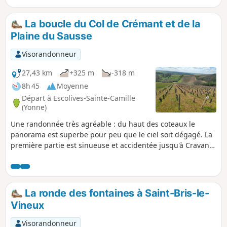
vous paraître difficile avec un dénivelé
de près de 500 m. Elle est cependant
La boucle du Col de Crémant et de la
d'une grande beauté et vous permettra
Plaine du Sausse
de dominer la vallée de l'Yonne à partir
des vignes, puis de suivre celle de la
Visorandonneur
Cure à partir de Cravant. Les villages
sont superbes avec Irancy blotti au
27,43 km
+325 m
-318 m
milieu des vignes, Cravant la médiévale
8h 45
Moyenne
qui marque la confluence de la Cure qui
Départ à Escolives-Sainte-Camille
se jette dans l'Yonne, puis Accolay,
(Yonne)
Bessy-sur-Cure et enfin Arcy-sur-Cure,
Une randonnée très agréable : du haut des coteaux le
qu'il convient de prendre le temps de
panorama est superbe pour peu que le ciel soit dégagé. La
découvrir. Pour plus d'informations aller
première partie est sinueuse et accidentée jusqu'à Cravant,
sur le site
le retour se fait sur un parcours plat et bitumé le long du
Canal du Nivernais et de l'Yonne.
La ronde des fontaines à Saint-Bris-le-
Vineux
Visorandonneur