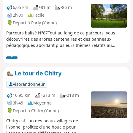
riche en secrets et en caractère, avant de rejoindre
"Veaupiary", plantée exclusivement en Sauvignon, à
6,05 km
+81 m
-86 m
l’origine de notre Saint-Bris du même nom. Une escapade
2h 00
Facile
entre nature, patrimoine et passion viticole, idéale pour les
Départ à Parly (Yonne)
curieux et les amateurs de vin ! En effet, la randonnée
partant du parking du domaine, vous pourrez à votre retour
Parcours balisé N°87Tout au long de ce parcours, vous
profiter d'une dégustation bien méritée.
découvrirez des arbres centenaires et des panneaux
pédagogiques abordant plusieurs thèmes relatifs au
châtaignier.
Le tour de Chitry
Visorandonneur
10,95 km
+213 m
-218 m
3h 45
Moyenne
Départ à Chitry (Yonne)
Chitry est l'un des beaux villages de
l'Yonne, profitez d'une boucle pour