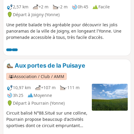
2,57 km
+2 m
-2 m
0h 45
Facile
Départ à Joigny (Yonne)
Une petite balade très agréable pour découvrir les jolis
panoramas de la ville de Joigny, en longeant l'Yonne. Une
promenade accessible à tous, très facile d'accès.
Aux portes de la Puisaye
Association / Club / AMM
10,97 km
+107 m
-111 m
3h 25
Moyenne
Départ à Pourrain (Yonne)
Circuit balisé N°88.Situé sur une colline,
Pourrain propose beaucoup d'activités
sportives dont ce circuit empruntant
une zone très vallonnée entre bois et