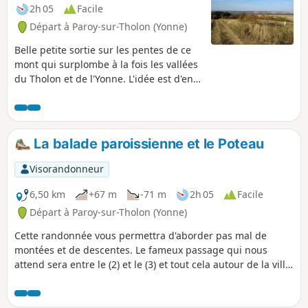
2h 05
Facile
Départ à Paroy-sur-Tholon (Yonne)
Belle petite sortie sur les pentes de ce
mont qui surplombe à la fois les vallées
du Tholon et de l'Yonne. L'idée est d'en
faire le tour chaque fois que des
chemins le permettent. On alterne des
passages dans un beau bois et des
portions à flanc de coteau qui offrent
La balade paroissienne et le Poteau
une très belles vue.
Visorandonneur
6,50 km
+67 m
-71 m
2h 05
Facile
Départ à Paroy-sur-Tholon (Yonne)
Cette randonnée vous permettra d'aborder pas mal de
montées et de descentes. Le fameux passage qui nous
attend sera entre le (2) et le (3) et tout cela autour de la ville
de Paroy-sur-Tholon.