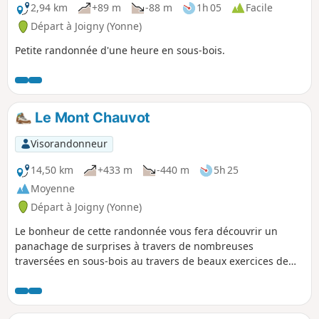
2,94 km
+89 m
-88 m
1h 05
Facile
Départ à Joigny (Yonne)
Petite randonnée d'une heure en sous-bois.
Le Mont Chauvot
Visorandonneur
14,50 km
+433 m
-440 m
5h 25
Moyenne
Départ à Joigny (Yonne)
Le bonheur de cette randonnée vous fera découvrir un
panachage de surprises à travers de nombreuses
traversées en sous-bois au travers de beaux exercices de
montées et de descentes sans oublier bien sûr de
nombreux beaux points de vues sur la ville de Joigny tout
en bas. Ce circuit fera rêver les grands amateurs de