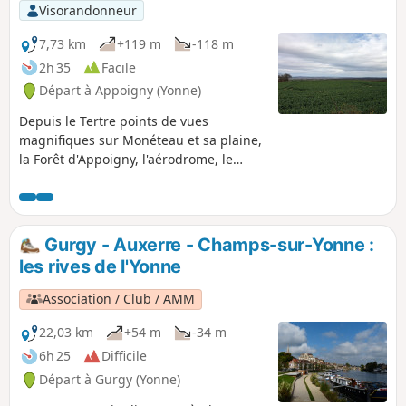
Visorandonneur
7,73 km
+119 m
-118 m
2h 35
Facile
Départ à Appoigny (Yonne)
Depuis le Tertre points de vues
magnifiques sur Monéteau et sa plaine,
la Forêt d'Appoigny, l'aérodrome, le
Montholon, et Joigny/Migennes. Et oui, il
y a un Appoigny vallonné !
Gurgy - Auxerre - Champs-sur-Yonne :
les rives de l'Yonne
Association / Club / AMM
22,03 km
+54 m
-34 m
6h 25
Difficile
Départ à Gurgy (Yonne)