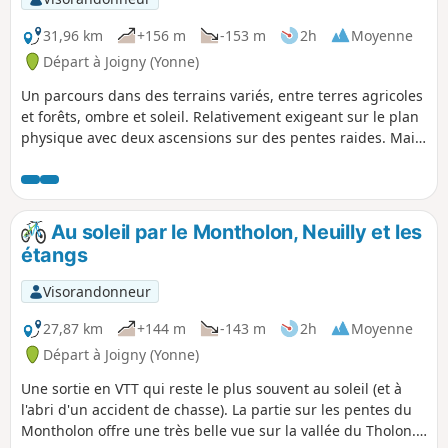
31,96 km
+156 m
-153 m
2h
Moyenne
Départ à Joigny (Yonne)
Un parcours dans des terrains variés, entre terres agricoles
et forêts, ombre et soleil. Relativement exigeant sur le plan
physique avec deux ascensions sur des pentes raides. Mais
aussi de belles descentes et plusieurs beaux points de vue.
Au soleil par le Montholon, Neuilly et les
étangs
Visorandonneur
27,87 km
+144 m
-143 m
2h
Moyenne
Départ à Joigny (Yonne)
Une sortie en VTT qui reste le plus souvent au soleil (et à
l'abri d'un accident de chasse). La partie sur les pentes du
Montholon offre une très belle vue sur la vallée du Tholon.