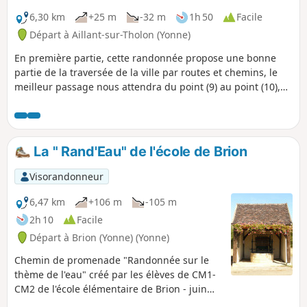
6,30 km
+25 m
-32 m
1h 50
Facile
Départ à Aillant-sur-Tholon (Yonne)
En première partie, cette randonnée propose une bonne
partie de la traversée de la ville par routes et chemins, le
meilleur passage nous attendra du point (9) au point (10),
en passant par la passerelle de la rivière le Tholon.
La " Rand'Eau" de l'école de Brion
Visorandonneur
6,47 km
+106 m
-105 m
2h 10
Facile
Départ à Brion (Yonne) (Yonne)
Chemin de promenade "Randonnée sur le
thème de l'eau" créé par les élèves de CM1-
CM2 de l'école élémentaire de Brion - juin
2014 - dans le cadre de l'opération «Un