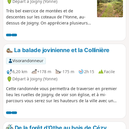
Départ à Joigny (Yonne)
Très bel exercice de montées et de
descentes sur les coteaux de l'Yonne, au-
dessus de Joigny. On appréciera plusieurs
traversées en sous-bois et le très beau
panorama du point haut de la randonnée
sur la ville de Joigny. Ce circuit fera le
bonheur des grands amateurs de
La balade jovinienne et la Collinière
randonnée.
Visorandonneur
6,20 km
+178 m
-175 m
2h 15
Facile
Départ à Joigny (Yonne)
Cette randonnée vous permettra de traverser en premier
lieu les ruelles de Joigny, de voir son église, et à mi-
parcours vous serez sur les hauteurs de la ville avec un
beau point de vue entre le point (5) et (6)
De la forêt d'Othe au bois de Cézy