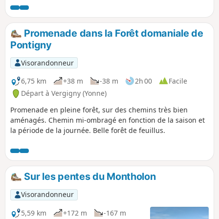
chemin, une école» de la Fédération
Française de Randonnée Pédestre de
l'Yonne.
Promenade dans la Forêt domaniale de
Pontigny
Visorandonneur
6,75 km
+38 m
-38 m
2h 00
Facile
Départ à Vergigny (Yonne)
Promenade en pleine forêt, sur des chemins très bien
aménagés. Chemin mi-ombragé en fonction de la saison et
la période de la journée. Belle forêt de feuillus.
Sur les pentes du Montholon
Visorandonneur
5,59 km
+172 m
-167 m