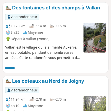
Des fontaines et des champs à Vallan
Visorandonneur
10,70 km
+114 m
-116 m
3h 25
Moyenne
Départ à Vallan (Yonne)
Vallan est le village qui a alimenté Auxerre,
en eau potable, pendant de nombreuses
années. Cette randonnée vous permettra de
voir que l'eau est omniprésente à Vallan et
que de nombreux lavoirs sont encore
présents. (N'hésitez pas à vous référer à la
carte devant le parking pour les découvrir).
Les coteaux au Nord de Joigny
La randonnée passe par quelques uns, mais
allez arpenter les rues de ce petit village de
Visorandonneur
l'Auxerrois ! Randonnée assez découverte, à
privilégier par temps couvert.
11,94 km
+278 m
-270 m
4h 10
Moyenne