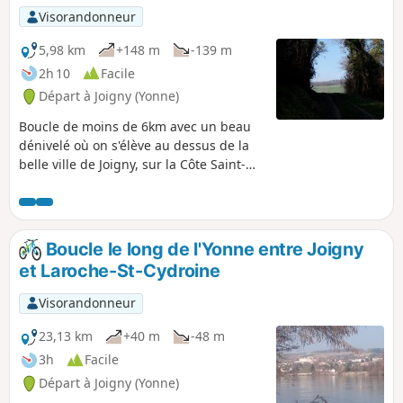
Visorandonneur
5,98 km
+148 m
-139 m
2h 10
Facile
Départ à Joigny (Yonne)
Boucle de moins de 6km avec un beau
dénivelé où on s'élève au dessus de la
belle ville de Joigny, sur la Côte Saint-
Jacques, pour rejoindre le calme des
bois et le Val d'Aubry par des petits
chemins pour redescendre dans la
vallée, avec une vue splendide sur
Boucle le long de l'Yonne entre Joigny
Joigny, l'Yonne et ses environs.
et Laroche-St-Cydroine
Visorandonneur
23,13 km
+40 m
-48 m
3h
Facile
Départ à Joigny (Yonne)