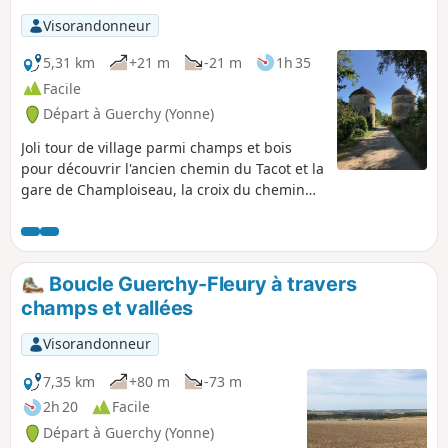
pied, en vélo ou avec une canne à pêche,
Visorandonneur
pratiquez l’activité qui vous convient !
5,31 km
+21 m
-21 m
1h 35
Facile
Départ à Guerchy (Yonne)
Joli tour de village parmi champs et bois
pour découvrir l'ancien chemin du Tacot et la
gare de Champloiseau, la croix du chemin
de Compostelle. Ce tour passe derrière
l'étang de Guerchy et revient par la route de
Fleury la Vallée. Parcours assez ombragé
pour l'été et très agréable. 27/09/2023
Boucle Guerchy-Fleury à travers
Message de la modération : Itinéraire
champs et vallées
modifié pour éviter propriété privée.
Visorandonneur
7,35 km
+80 m
-73 m
2h 20
Facile
Départ à Guerchy (Yonne)