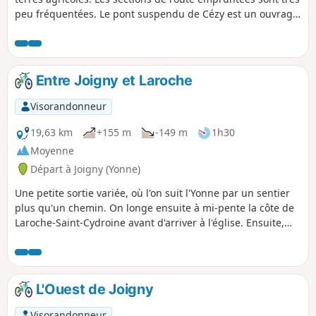
peu fréquentées. Le pont suspendu de Cézy est un ouvrage
à voir. Une de mes sorties préférées autour de Joigny.
Entre Joigny et Laroche
Visorandonneur
19,63 km
+155 m
-149 m
1h30
Moyenne
Départ à Joigny (Yonne)
Une petite sortie variée, où l'on suit l'Yonne par un sentier
plus qu'un chemin. On longe ensuite à mi-pente la côte de
Laroche-Saint-Cydroine avant d'arriver à l'église. Ensuite,
une traversée d'une zone agricole sans grand intérêt par la
route pour rejoindre le village de Looze où on monte dans
la belle Forêt d'Othe avant de redescendre sur Joigny.
L'Ouest de Joigny
Visorandonneur