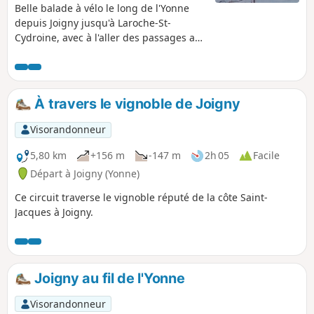
Belle balade à vélo le long de l'Yonne
depuis Joigny jusqu'à Laroche-St-
Cydroine, avec à l'aller des passages au
milieu des champs le long de l'Yonne et
au retour, un grand plat et le passage
par plusieurs écluses.
À travers le vignoble de Joigny
Visorandonneur
5,80 km
+156 m
-147 m
2h 05
Facile
Départ à Joigny (Yonne)
Ce circuit traverse le vignoble réputé de la côte Saint-
Jacques à Joigny.
Joigny au fil de l'Yonne
Visorandonneur