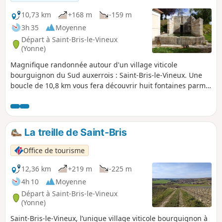
10,73 km
+168 m
-159 m
3h 35
Moyenne
Départ à Saint-Bris-le-Vineux
(Yonne)
Magnifique randonnée autour d'un village viticole
bourguignon du Sud auxerrois : Saint-Bris-le-Vineux. Une
boucle de 10,8 km vous fera découvrir huit fontaines parmi
le vignoble. Vous pourrez admirer au sein du bourg :
l'église du 13e siècle et son arbre de Jessé, le château du
17e siècle et son portail Renaissance ainsi que de très
belles caves voûtées.
La treille de Saint-Bris
Office de tourisme
12,36 km
+219 m
-225 m
4h 10
Moyenne
Départ à Saint-Bris-le-Vineux
(Yonne)
Saint-Bris-le-Vineux, l’unique village viticole bourguignon à