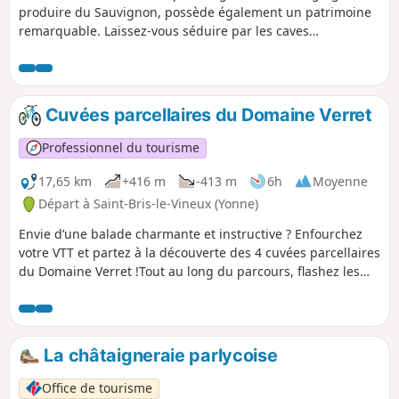
produire du Sauvignon, possède également un patrimoine
remarquable. Laissez-vous séduire par les caves
labyrinthiques et l’Église Saint-Prix-Saint-Cot après la
traversée dans les vignes. En chemin, ne manquez pas le
panorama exceptionnel depuis la table d’orientation du bois
« Douzein ».
Cuvées parcellaires du Domaine Verret
Professionnel du tourisme
17,65 km
+416 m
-413 m
6h
Moyenne
Départ à Saint-Bris-le-Vineux (Yonne)
Envie d’une balade charmante et instructive ? Enfourchez
votre VTT et partez à la découverte des 4 cuvées parcellaires
du Domaine Verret !Tout au long du parcours, flashez les
QR-codes placés sur de petits poteaux en bois pour en
apprendre plus sur chaque parcelle : cépage, histoire,
gestes du vigneron… Vous longerez "Les Gaudiers", mêlant
Pinot Noir et Chardonnay, puis "Les Mazelots", dominée par
La châtaigneraie parlycoise
le Pinot Noir, cépage star de notre Irancy éponyme.Vous
traverserez ensuite "Palotte", notre vigne la plus ancienne,
Office de tourisme