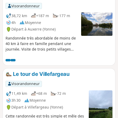
Visorandonneur
38,72 km
+187 m
-177 m
4h
Moyenne
Départ à Auxerre (Yonne)
Randonnée très abordable de moins de
40 km à faire en famille pendant une
journée. Visite de trois petits villages
charmants au milieu des vignes et des
champs. Vous pourrez vous approcher
de 4 églises typiques de la vallée.Départ
de Auxerre, grande majorité de pistes
Le tour de Villefargeau
cyclables sur les bords de l'Yonne,
passage près des nombreuses écluses,
Visorandonneur
quelques chemins agricoles, quelques
portions de route dans les villages et un
11,49 km
+68 m
-72 m
très court échantillon de Nationale.
3h 30
Moyenne
Départ à Villefargeau (Yonne)
Cette randonnée est très simple et mêle des