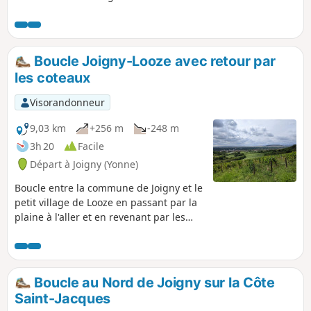
Sud de Joigny et leur curiosité locale,
notamment, le pressoir de
Champvallon, l'église de Senan, l'église
de Neuilly, le Pigeonnier de Champlay,
Boucle Joigny-Looze avec retour par
l'étang du Grand Pâtis. Contournement
les coteaux
de la butte de Montholon et du Gros
Mont.
Visorandonneur
9,03 km
+256 m
-248 m
3h 20
Facile
Départ à Joigny (Yonne)
Boucle entre la commune de Joigny et le
petit village de Looze en passant par la
plaine à l'aller et en revenant par les
coteaux entre vignes et bois. Vues
splendides sur la vallée de l'Yonne, sur
les environs et sur la ville de Joigny.
Boucle au Nord de Joigny sur la Côte
Saint-Jacques