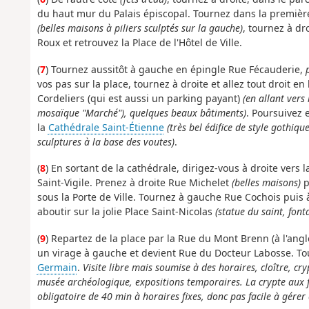
du haut mur du Palais épiscopal. Tournez dans la première
(belles maisons à piliers sculptés sur la gauche)
, tournez à dr
Roux et retrouvez la Place de l'Hôtel de Ville.
(
7
) Tournez aussitôt à gauche en épingle Rue Fécauderie,
vos pas sur la place, tournez à droite et allez tout droit en
Cordeliers (qui est aussi un parking payant)
(en allant vers
mosaïque "Marché"), quelques beaux bâtiments)
. Poursuivez 
la
Cathédrale Saint-Étienne
(très bel édifice de style gothiqu
sculptures à la base des voutes)
.
(
8
) En sortant de la cathédrale, dirigez-vous à droite vers 
Saint-Vigile. Prenez à droite Rue Michelet
(belles maisons)
p
sous la Porte de Ville. Tournez à gauche Rue Cochois puis
aboutir sur la jolie Place Saint-Nicolas
(statue du saint, fon
(
9
) Repartez de la place par la Rue du Mont Brenn (à l'angle
un virage à gauche et devient Rue du Docteur Labosse. Tour
Germain
.
Visite libre mais soumise à des horaires, cloître, c
musée archéologique, expositions temporaires. La crypte aux 
obligatoire de 40 min à horaires fixes, donc pas facile à gére