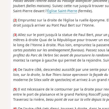
Passez devant l'entrée basse du Passage Manifacier (ancienne 
Joubert
(belles maisons)
. Suivez cette rue jusqu'à trouver s
Saint-Pierre devant l'
Église Saint-Pierre
(fermée).
(
2
) Empruntez sur la droite de l'église la ruelle éponyme. 
droit jusqu'à arriver au Pont Paul Bert sur l'Yonne.
(
3
) Allez sur le pont jusqu'à la statue de Paul Bert,
pour un p
mètres à droite Quai de la République pour trouver un es
le long de l'Yonne à droite. Plus loin, empruntez la passer
cartes postales sur les aménagement fluviaux)
. Passez sous 
profitez du Parc de l'Arbre Sec avant de poursuivre la randonn
montez la rampe à gauche qui permet de la rejoindre. Suiv
(
4
) De l'autre côté, descendez aussitôt par une sente pour re
loin, sur la droite, la Rue Thiers laisse apercevoir la façade d
moderne (le Silex
salle de spectacles)
et arrivez à un grand 
(
5
) Il est nécessaire de le contourner par la droite pour r
entre le port de plaisance et le grand Parking Roscoff jusq
Traversez la rivière,
beau point de vue sur la ville depuis la p
(
6
) De l'autre côté
(jets d'eau)
, tournez à droite, dans le par