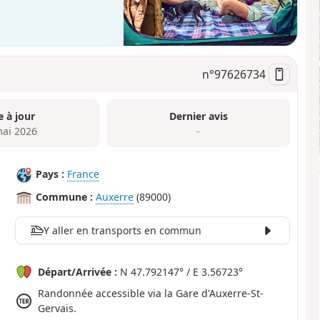
n°
97626734
e à jour
Dernier avis
mai 2026
–
Pays :
France
Commune :
Auxerre
(89000)
Y aller en transports en commun
Départ/Arrivée :
N 47.792147° / E 3.56723°
Randonnée accessible via la Gare d'Auxerre-St-
Gervais.