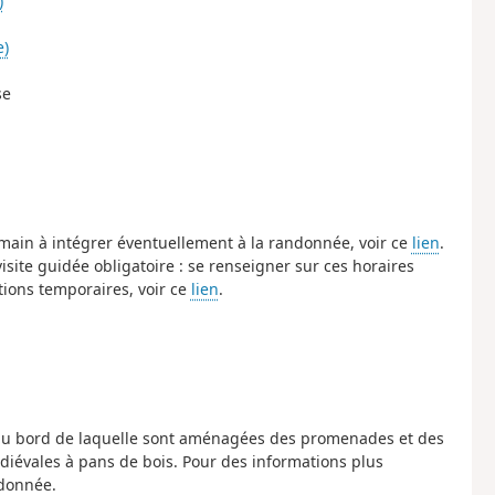
)
e)
se
ermain à intégrer éventuellement à la randonnée, voir ce
lien
.
isite guidée obligatoire : se renseigner sur ces horaires
tions temporaires, voir ce
lien
.
re au bord de laquelle sont aménagées des promenades et des
iévales à pans de bois. Pour des informations plus
ndonnée.