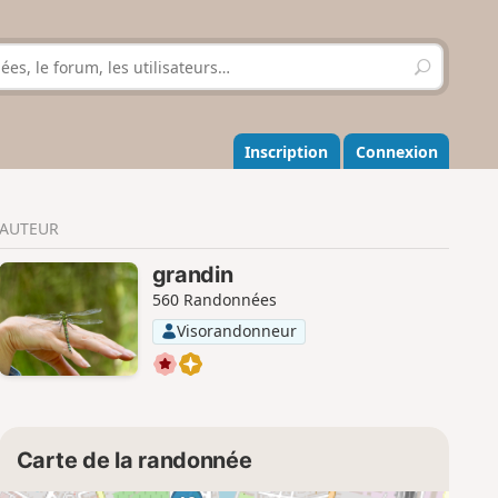
R
e
c
h
e
Inscription
Connexion
r
c
h
AUTEUR
e
r
grandin
560 Randonnées
Visorandonneur
Carte de la randonnée