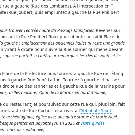
 rue à gauche (Rue des Lombards). À l'intersection en T
oite (Rue Joubert) puis empruntez à gauche la Rue Philibert
pour trouver l'entrée haute du Passage
Manifacier.
Revenez sur
 laissant la Rue Philibert Roux pour aboutir aussitôt Place des
 la gauche : emplacement des anciennes halles (il reste une grande
en virant à droite pour suivre la Rue Fourier qui mène devant
e, superbe portail, à l'intérieur remarquez les clés de voute et les
la Place de la Préfecture puis tournez à gauche Rue de l'Étang
uis à gauche Rue René Laffon. Tournez à gauche et passez
 à droite Rue des Tanneries et à gauche Rue de la Marine pour
taine, belles maisons, Quai de la Marine en bord d'Yonne)
.
 du restaurant) et poursuivez sur cette rue qui, plus loin, fait
nez à droite Rue Cochois et arrivez à l'
Abbatiale Saint-
rypte archéologique, église avec une autre statue de Marie Noël,
fresque peintes est payante (8€ en 2026 et
visite guidée
r en cours de randonnée)
.