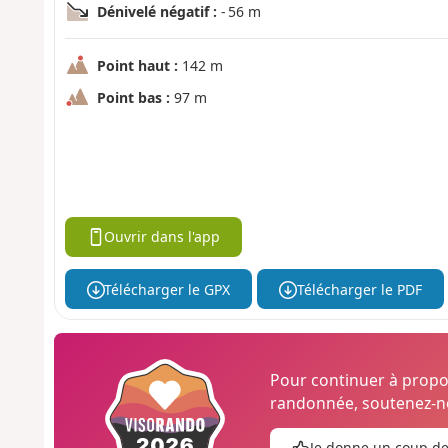
Dénivelé négatif :
- 56 m
Point haut :
142 m
Point bas :
97 m
Ouvrir dans l'app
Télécharger le GPX
Télécharger le PDF
Pour continuer à prop
randonnée, soutenez-no
Je donne un coup d