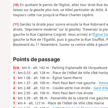
(
10
) En quittant le parvis de l'église, allez tour droit Rue
laissez sur la gauche plus loin, un hôtel particulier du XVIIe
. À
toujours cette rue jusqu'à la Place Charles Lepère.
(
11
) Gardez la droite pour suivre ensuite la Rue Robinard
droite, "Imprimerie moderne" sur la gauche)
. Traversez la pl
gauche la Rue Capitaine Coignet. Vous arrivez à l'
Église S
gauche la Rue de l'Égalité, puis à gauche la Rue Soufflot.
Boulevard du 11 Novembre. Suivez sa contre-allée à gauche
Points de passage
D/A
: km 0 - alt. 142 m - Parking Esplanade de l'Arquebuse
1
: km 0.53 - alt. 128 m - Place de l'Hôtel de Ville côté horl
2
: km 1.06 - alt. 106 m - Église Saint-Pierre
3
: km 1.37 - alt. 100 m - Pont Paul Bert rive gauche -
Yonne 
4
: km 2.48 - alt. 102 m - Coulée verte rive droite -
Gare d'A
5
: km 2.95 - alt. 100 m - Pont Paul Bert rive droite
6
: km 3.39 - alt. 98 m - Passerelle de la Liberté rive gauch
7
: km 4 - alt. 127 m - Place de l'Hôtel de Ville côté mairie