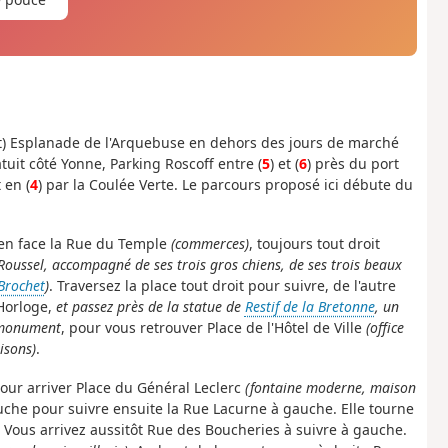
uit) Esplanade de l'Arquebuse en dehors des jours de marché
tuit côté Yonne, Parking Roscoff entre (
5
) et (
6
) près du port
 en (
4
) par la Coulée Verte. Le parcours proposé ici débute du
 en face la Rue du Temple
(commerces)
, toujours tout droit
Roussel, accompagné de ses trois gros chiens, de ses trois beaux
Brochet
)
. Traversez la place tout droit pour suivre, de l'autre
'Horloge,
et passez près de la statue de
Restif de la Bretonne
, un
 monument
, pour vous retrouver Place de l'Hôtel de Ville
(office
isons)
.
pour arriver Place du Général Leclerc
(fontaine moderne, maison
auche pour suivre ensuite la Rue Lacurne à gauche. Elle tourne
 Vous arrivez aussitôt Rue des Boucheries à suivre à gauche.