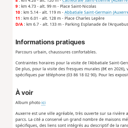
8
: km 4.26 - alt. 120 m -
Cathédrale Saint-Étienne (Auxerre
9
: km 4.73 - alt. 99 m - Place Saint-Nicolas
10
: km 5.14 - alt. 119 m -
Abbatiale Saint-Germain (Auxerr
11
: km 6.01 - alt. 128 m - Place Charles Lepère
D/A
: km 6.7 - alt. 133 m - Parking Esplanade de l'Arquebu
Informations pratiques
Parcours urbain, chaussures confortables.
Contraintes horaires pour la visite de l'Abbatiale Saint-G
De plus, pour la visite des fresques murales (8€ en 2026), v
spécifiques par téléphone (03 86 18 02 90). Pour les exposi
À voir
Album photo
ici
Auxerre est une ville agréable, très ouverte sur sa riviè
parcs. La cité a conservé un grand nombre de maisons méd
spécifiques, des liens sont intégrés au descriptif de la ra