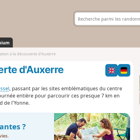
mium
tion à la découverte d'Auxerre
rte d'Auxerre
ssel
, passant par les sites emblématiques du centre
a journée entière pour parcourir ces presque 7 km en
d de l'Yonne.
antes ?
ies.