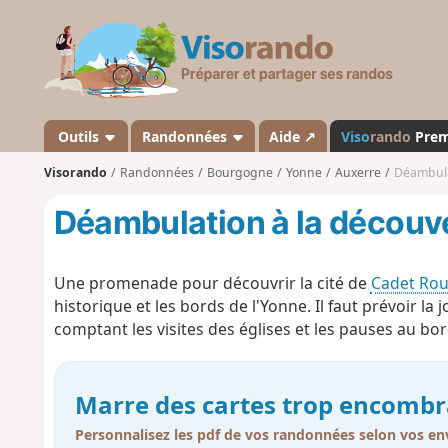
V
i
s
o
r
a
Outils
Randonnées
Aide ↗
Viso
rando
Pre
n
Visorando
Randonnées
Bourgogne
Yonne
Auxerre
Déambula
d
o
Déambulation à la découve
Une promenade pour découvrir la cité de
Cadet Rou
historique et les bords de l'Yonne. Il faut prévoir l
comptant les visites des églises et les pauses au bor
Marre des cartes trop encombr
Personnalisez les pdf de vos randonnées selon vos env