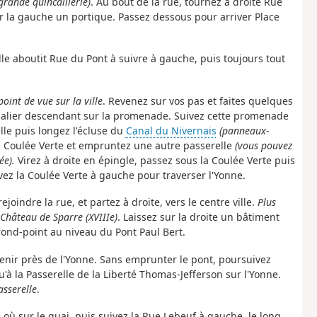
grande quincaillerie)
. Au bout de la rue, tournez à droite Rue
ur la gauche un portique. Passez dessous pour arriver Place
Elle aboutit Rue du Pont à suivre à gauche, puis toujours tout
oint de vue sur la ville
. Revenez sur vos pas et faites quelques
calier descendant sur la promenade. Suivez cette promenade
elle puis longez l'écluse du
Canal du Nivernais
(panneaux-
la Coulée Verte et empruntez une autre passerelle
(vous pouvez
ée).
Virez à droite en épingle, passez sous la Coulée Verte puis
ez la Coulée Verte à gauche pour traverser l'Yonne.
joindre la rue, et partez à droite, vers le centre ville.
Plus
u Château de Sparre (XVIIIe)
. Laissez sur la droite un bâtiment
rond-point au niveau du Pont Paul Bert.
evenir près de l'Yonne. Sans emprunter le pont, poursuivez
u'à la Passerelle de la Liberté Thomas-Jefferson sur l'Yonne.
asserelle
.
c où sur le quai, puis suivez la Rue Lebeuf à gauche, le long