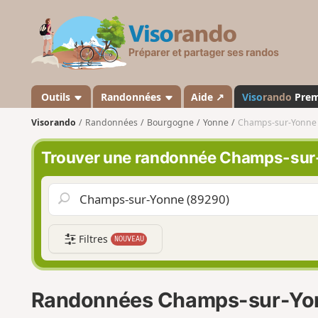
V
i
s
o
r
a
Outils
Randonnées
Aide ↗
Viso
rando
Pre
n
Visorando
Randonnées
Bourgogne
Yonne
Champs-sur-Yonne
d
o
Trouver une randonnée Champs-sur
Filtres
NOUVEAU
Randonnées Champs-sur-Yo