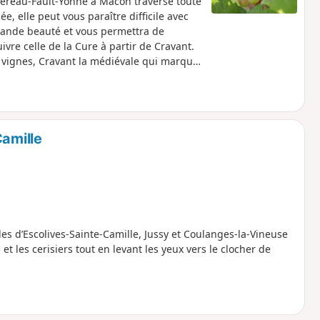
tereau-Fault-Yonne à Mâcon traverse toute
, elle peut vous paraître difficile avec
rande beauté et vous permettra de
ivre celle de la Cure à partir de Cravant.
s vignes, Cravant la médiévale qui marque
colay, Bessy-sur-Cure et enfin Arcy-sur-
 plus d'informations aller sur le site
Camille
oles d’Escolives-Sainte-Camille, Jussy et Coulanges-la-Vineuse
t les cerisiers tout en levant les yeux vers le clocher de