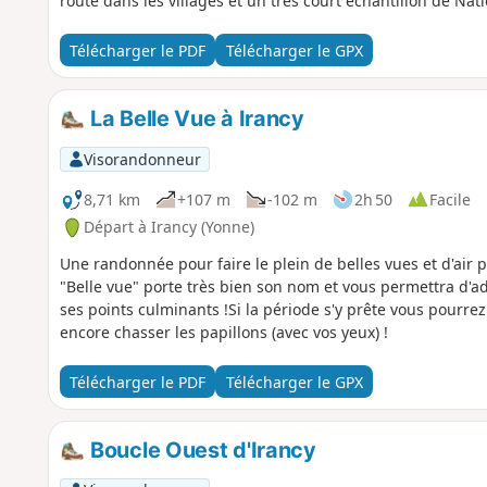
route dans les villages et un très court échantillon de Nati
Télécharger le PDF
Télécharger le GPX
La Belle Vue à Irancy
Visorandonneur
8,71 km
+107 m
-102 m
2h 50
Facile
Départ à Irancy (Yonne)
Une randonnée pour faire le plein de belles vues et d'air pu
"Belle vue" porte très bien son nom et vous permettra d'ad
ses points culminants !Si la période s'y prête vous pourrez
encore chasser les papillons (avec vos yeux) !
Télécharger le PDF
Télécharger le GPX
Boucle Ouest d'Irancy