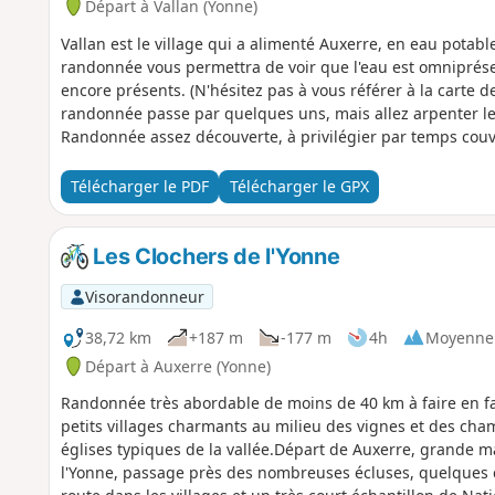
Départ à Vallan (Yonne)
Vallan est le village qui a alimenté Auxerre, en eau pota
randonnée vous permettra de voir que l'eau est omniprése
encore présents. (N'hésitez pas à vous référer à la carte d
randonnée passe par quelques uns, mais allez arpenter les 
Randonnée assez découverte, à privilégier par temps couv
Télécharger le PDF
Télécharger le GPX
Les Clochers de l'Yonne
Visorandonneur
38,72 km
+187 m
-177 m
4h
Moyenne
Départ à Auxerre (Yonne)
Randonnée très abordable de moins de 40 km à faire en fam
petits villages charmants au milieu des vignes et des ch
églises typiques de la vallée.Départ de Auxerre, grande ma
l'Yonne, passage près des nombreuses écluses, quelques 