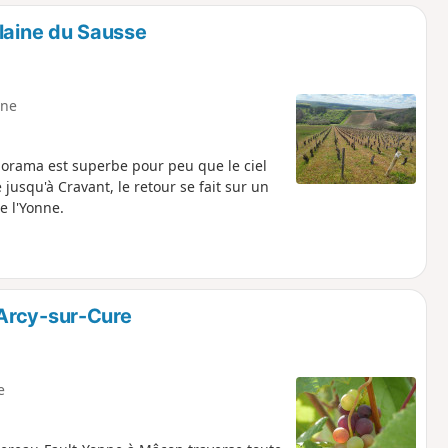
o
a
Plaine du Sausse
i
m
p
ne
orama est superbe pour peu que le ciel
jusqu'à Cravant, le retour se fait sur un
e l'Yonne.
Arcy-sur-Cure
e