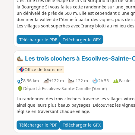
C'est une très belle étape de la Via Burgundia qui de Mon
la Bourgogne Si vous faites cette randonnée sur une journée
un dénivelé de près de 500 m. Elle est cependant d'une g
dominer la vallée de l'Yonne à partir des vignes, puis de su
Les villages sont superbes avec Irancy blotti au milieu de
la confluence de la Cure qui se jette dans l'Yonne, puis Ac
Cure, qu'il convient de prendre le temps de découvrir. Pour
Télécharger le PDF
Télécharger le GPX
Les trois clochers à Escolives-Sainte-
Office de tourisme
8,96 km
+122 m
-122 m
2h 55
Facile
Départ à Escolives-Sainte-Camille (Yonne)
La randonnée des trois clochers traverse les villages vitic
ainsi que leurs plus beaux paysages. Découvrez les vignes e
l’église en traversant chaque village.
Télécharger le PDF
Télécharger le GPX