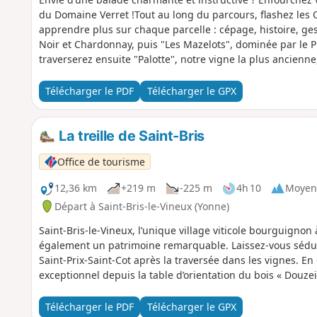
du Domaine Verret !Tout au long du parcours, flashez les 
apprendre plus sur chaque parcelle : cépage, histoire, ge
Noir et Chardonnay, puis "Les Mazelots", dominée par le P
traverserez ensuite "Palotte", notre vigne la plus ancienne
"Veaupiary", plantée exclusivement en Sauvignon, à l’ori
nature, patrimoine et passion viticole, idéale pour les cur
Télécharger le PDF
Télécharger le GPX
parking du domaine, vous pourrez à votre retour profiter 
La treille de Saint-Bris
Office de tourisme
12,36 km
+219 m
-225 m
4h 10
Moyen
Départ à Saint-Bris-le-Vineux (Yonne)
Saint-Bris-le-Vineux, l’unique village viticole bourguigno
également un patrimoine remarquable. Laissez-vous séduire
Saint-Prix-Saint-Cot après la traversée dans les vignes.
exceptionnel depuis la table d’orientation du bois « Douze
Télécharger le PDF
Télécharger le GPX