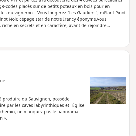
QR-codes placés sur de petits poteaux en bois pour en
stes du vigneron… Vous longerez "Les Gaudiers", mêlant Pinot
inot Noir, cépage star de notre Irancy éponyme.Vous
, riche en secrets et en caractère, avant de rejoindre
gine de notre Saint-Bris du même nom. Une escapade entre
ieux et les amateurs de vin ! En effet, la randonnée partant du
d'une dégustation bien méritée.
ne
n à produire du Sauvignon, possède
 par les caves labyrinthiques et l’Église
 En chemin, ne manquez pas le panorama
in ».