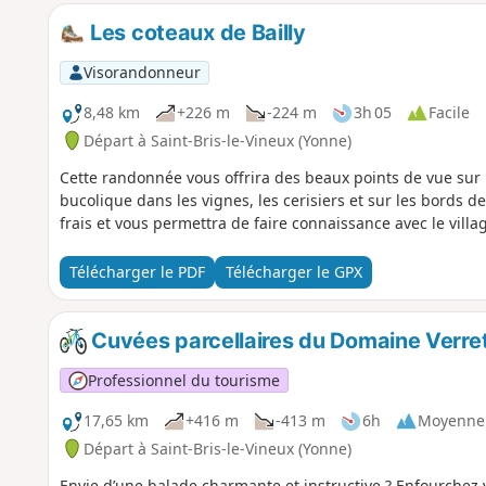
Les coteaux de Bailly
Visorandonneur
8,48 km
+226 m
-224 m
3h 05
Facile
Départ à Saint-Bris-le-Vineux (Yonne)
Cette randonnée vous offrira des beaux points de vue sur l
bucolique dans les vignes, les cerisiers et sur les bords de 
frais et vous permettra de faire connaissance avec le villag
Télécharger le PDF
Télécharger le GPX
Cuvées parcellaires du Domaine Verre
Professionnel du tourisme
17,65 km
+416 m
-413 m
6h
Moyenne
Départ à Saint-Bris-le-Vineux (Yonne)
Envie d’une balade charmante et instructive ? Enfourchez v