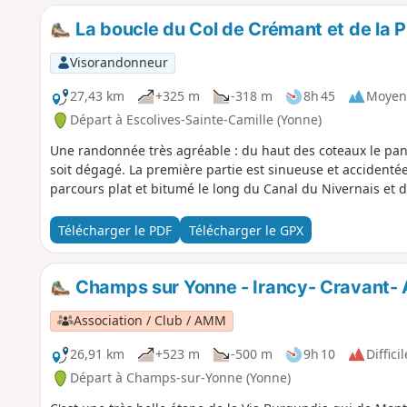
La boucle du Col de Crémant et de la 
Visorandonneur
27,43 km
+325 m
-318 m
8h 45
Moyen
Départ à Escolives-Sainte-Camille (Yonne)
Une randonnée très agréable : du haut des coteaux le pan
soit dégagé. La première partie est sinueuse et accidentée 
parcours plat et bitumé le long du Canal du Nivernais et d
Télécharger le PDF
Télécharger le GPX
Champs sur Yonne - Irancy- Cravant- 
Association / Club / AMM
26,91 km
+523 m
-500 m
9h 10
Difficil
Départ à Champs-sur-Yonne (Yonne)