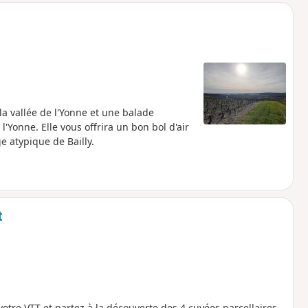
a vallée de l'Yonne et une balade
l'Yonne. Elle vous offrira un bon bol d'air
e atypique de Bailly.
t
otre VTT et partez à la découverte des 4 cuvées parcellaires