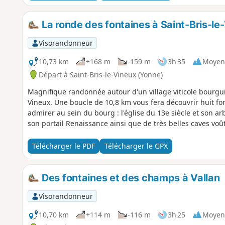
La ronde des fontaines à Saint-Bris-le
Visorandonneur
10,73 km
+168 m
-159 m
3h 35
Moyen
Départ à Saint-Bris-le-Vineux (Yonne)
Magnifique randonnée autour d'un village viticole bourgui
Vineux. Une boucle de 10,8 km vous fera découvrir huit fo
admirer au sein du bourg : l'église du 13e siècle et son ar
son portail Renaissance ainsi que de très belles caves voû
Télécharger le PDF
Télécharger le GPX
Des fontaines et des champs à Vallan
Visorandonneur
10,70 km
+114 m
-116 m
3h 25
Moyen