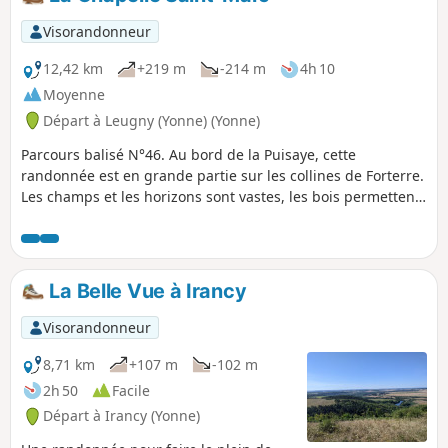
Visorandonneur
12,42 km
+219 m
-214 m
4h 10
Moyenne
Départ à Leugny (Yonne) (Yonne)
Parcours balisé N°46. Au bord de la Puisaye, cette
randonnée est en grande partie sur les collines de Forterre.
Les champs et les horizons sont vastes, les bois permettent
de trouver l'ombrage. Le jardin découverte de Chastenay
apporte sa touche nature.
La Belle Vue à Irancy
Visorandonneur
8,71 km
+107 m
-102 m
2h 50
Facile
Départ à Irancy (Yonne)