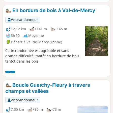
de couleurs.
En bordure de bois à Val-de-Mercy
Visorandonneur
12,12 km
+141 m
-145 m
3h 50
Moyenne
Départ à Val-de-Mercy (Yonne)
Cette randonnée est agréable et sans
grande difficulté, tantôt en bordure de bois
tantôt dans les bois.
Boucle Guerchy-Fleury à travers
champs et vallées
Visorandonneur
7,35 km
+80 m
-73 m