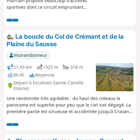
Pourrain propose beaucoup d'activités
sportives dont ce circuit empruntant
une zone très vallonnée entre bois et
cultures, vallées et plateaux parsemés
de sources. De très beaux points de vue
sur la Puisaye, la Forterre et l'Auxerrois
La boucle du Col de Crémant et de la
agrémentent cette sortie.
Plaine du Sausse
Visorandonneur
27,43 km
+325 m
-318 m
8h 45
Moyenne
Départ à Escolives-Sainte-Camille
(Yonne)
Une randonnée très agréable : du haut des coteaux le
panorama est superbe pour peu que le ciel soit dégagé. La
première partie est sinueuse et accidentée jusqu'à Cravant,
le retour se fait sur un parcours plat et bitumé le long du
Canal du Nivernais et de l'Yonne.