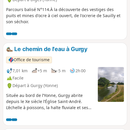
qui marque la confluence de la Cure qui
se jette dans l'Yonne, puis Accolay,
Parcours balisé N°114.À la découverte des vestiges des
Bessy-sur-Cure et enfin Arcy-sur-Cure,
puits et mines d'ocre à ciel ouvert, de l'ocrerie de Sauilly et
qu'il convient de prendre le temps de
son séchoir.
découvrir. Pour plus d'informations aller
sur le site
Le chemin de l'eau à Gurgy
Office de tourisme
7,01 km
+5 m
-5 m
2h 00
Facile
Départ à Gurgy (Yonne)
Située au bord de l’Yonne, Gurgy abrite
depuis le Xe siècle l’Église Saint-André.
L’échelle à poissons, la halte fluviale et ses
étangs font de cette commune un village
tourné vers sa rivière et la nature.
Empruntez le chemin de l’eau et ne