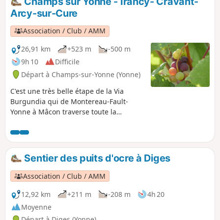
Champs sur Yonne - Irancy- Cravant-
Arcy-sur-Cure
Association / Club / AMM
26,91 km
+523 m
-500 m
9h 10
Difficile
Départ à Champs-sur-Yonne (Yonne)
C'est une très belle étape de la Via
Burgundia qui de Montereau-Fault-
Yonne à Mâcon traverse toute la
Bourgogne Si vous faites cette
randonnée sur une journée, elle peut
vous paraître difficile avec un dénivelé
de près de 500 m. Elle est cependant
Sentier des puits d'ocre à Diges
d'une grande beauté et vous permettra
de dominer la vallée de l'Yonne à partir
Association / Club / AMM
des vignes, puis de suivre celle de la
Cure à partir de Cravant. Les villages
12,92 km
+211 m
-208 m
4h 20
sont superbes avec Irancy blotti au
Moyenne
milieu des vignes, Cravant la médiévale
Départ à Diges (Yonne)