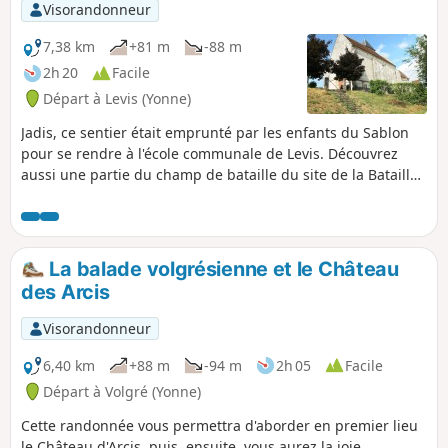
Visorandonneur
7,38 km
+81 m
-88 m
2h 20
Facile
Départ à Levis (Yonne)
Jadis, ce sentier était emprunté par les enfants du Sablon
pour se rendre à l'école communale de Levis. Découvrez
aussi une partie du champ de bataille du site de la Bataille
de Fontenoy.
La balade volgrésienne et le Château
des Arcis
Visorandonneur
6,40 km
+88 m
-94 m
2h 05
Facile
Départ à Volgré (Yonne)
Cette randonnée vous permettra d'aborder en premier lieu
le Château d'Arcis, puis, ensuite, vous aurez la joie