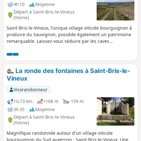
4h 10
Moyenne
Départ à Saint-Bris-le-Vineux
(Yonne)
Saint-Bris-le-Vineux, l’unique village viticole bourguignon à
produire du Sauvignon, possède également un patrimoine
remarquable. Laissez-vous séduire par les caves
labyrinthiques et l’Église Saint-Prix-Saint-Cot après la
traversée dans les vignes. En chemin, ne manquez pas le
panorama exceptionnel depuis la table d’orientation du bois
« Douzein ».
La ronde des fontaines à Saint-Bris-le-
Vineux
Visorandonneur
10,73 km
+168 m
-159 m
3h 35
Moyenne
Départ à Saint-Bris-le-Vineux
(Yonne)
Magnifique randonnée autour d'un village viticole
bourguignon du Sud auxerrois : Saint-Bris-le-Vineux. Une