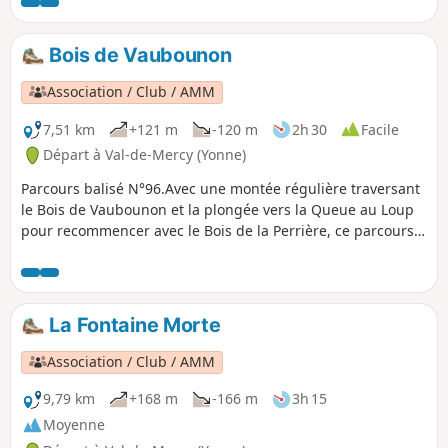
l'étang de Guerchy et revient par la route de
Fleury la Vallée. Parcours assez ombragé
pour l'été et très agréable. 27/09/2023
Bois de Vaubounon
Message de la modération : Itinéraire
modifié pour éviter propriété privée.
Association / Club / AMM
7,51 km
+121 m
-120 m
2h 30
Facile
Départ à Val-de-Mercy (Yonne)
Parcours balisé N°96.Avec une montée régulière traversant
le Bois de Vaubounon et la plongée vers la Queue au Loup
pour recommencer avec le Bois de la Perrière, ce parcours
est assez ombragé.
La Fontaine Morte
Association / Club / AMM
9,79 km
+168 m
-166 m
3h 15
Moyenne