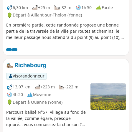
6,30 km
+25 m
-32 m
1h 50
Facile
Départ à Aillant-sur-Tholon (Yonne)
En première partie, cette randonnée propose une bonne
partie de la traversée de la ville par routes et chemins, le
meilleur passage nous attendra du point (9) au point (10),
en passant par la passerelle de la rivière le Tholon.
Richebourg
Visorandonneur
13,07 km
+223 m
-222 m
4h 20
Moyenne
Départ à Ouanne (Yonne)
Parcours balisé N°57. Village au fond de
la vallée, comme égaré, presque
ignoré... vous connaissez la chanson ?
Eh bien, maintenant grimpez pour voir