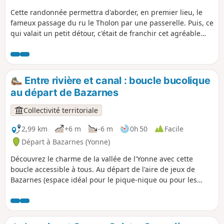
Cette randonnée permettra d'aborder, en premier lieu, le
fameux passage du ru le Tholon par une passerelle. Puis, ce
qui valait un petit détour, c'était de franchir cet agréable
passage juste après le point (8).
Entre rivière et canal : boucle bucolique
au départ de Bazarnes
Collectivité territoriale
2,99 km
+6 m
-6 m
0h 50
Facile
Départ à Bazarnes (Yonne)
Découvrez le charme de la vallée de l'Yonne avec cette
boucle accessible à tous. Au départ de l'aire de jeux de
Bazarnes (espace idéal pour le pique-nique ou pour les
enfants au retour), ce parcours plat et ombragé vous mène
au plus près de l'eau. Vous longerez d'abord les rives
sauvages de l'Yonne, avant de rejoindre le calme du Canal
du Nivernais et son chemin de halage. Un itinéraire idéal à