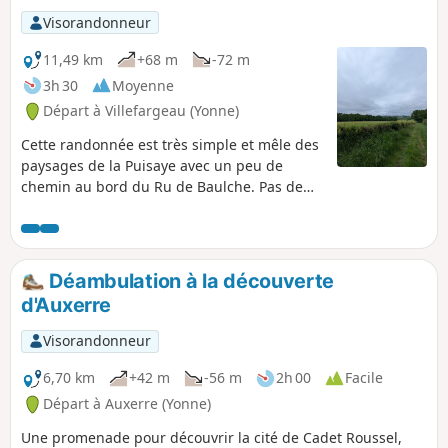
Visorandonneur
11,49 km
+68 m
-72 m
3h 30
Moyenne
Départ à Villefargeau (Yonne)
Cette randonnée est très simple et mêle des
paysages de la Puisaye avec un peu de
chemin au bord du Ru de Baulche. Pas de
difficultés majeures, hormis le petit chemin
de fin qui vous fera traverser quelques
ponts.
Déambulation à la découverte
d'Auxerre
Visorandonneur
6,70 km
+42 m
-56 m
2h 00
Facile
Départ à Auxerre (Yonne)
Une promenade pour découvrir la cité de Cadet Roussel,