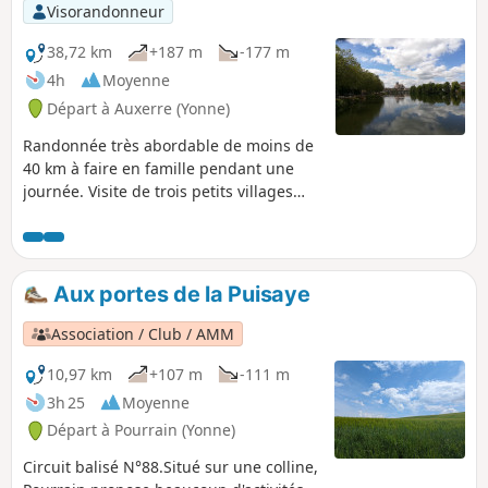
allez arpenter les rues de ce petit village de
Visorandonneur
l'Auxerrois ! Randonnée assez découverte, à
privilégier par temps couvert.
38,72 km
+187 m
-177 m
4h
Moyenne
Départ à Auxerre (Yonne)
Randonnée très abordable de moins de
40 km à faire en famille pendant une
journée. Visite de trois petits villages
charmants au milieu des vignes et des
champs. Vous pourrez vous approcher
de 4 églises typiques de la vallée.Départ
de Auxerre, grande majorité de pistes
Aux portes de la Puisaye
cyclables sur les bords de l'Yonne,
passage près des nombreuses écluses,
Association / Club / AMM
quelques chemins agricoles, quelques
portions de route dans les villages et un
10,97 km
+107 m
-111 m
très court échantillon de Nationale.
3h 25
Moyenne
Départ à Pourrain (Yonne)
Circuit balisé N°88.Situé sur une colline,