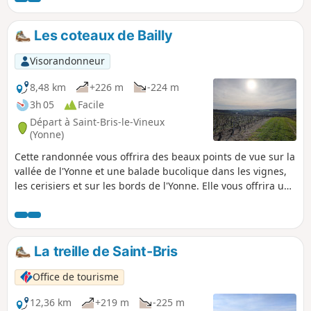
Les coteaux de Bailly
Visorandonneur
8,48 km
+226 m
-224 m
3h 05
Facile
Départ à Saint-Bris-le-Vineux
(Yonne)
Cette randonnée vous offrira des beaux points de vue sur la
vallée de l'Yonne et une balade bucolique dans les vignes,
les cerisiers et sur les bords de l'Yonne. Elle vous offrira un
bon bol d'air frais et vous permettra de faire connaissance
avec le village atypique de Bailly.
La treille de Saint-Bris
Office de tourisme
12,36 km
+219 m
-225 m