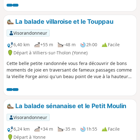
ce qu'il y a là-haut sur le plateau !
La balade villaroise et le Touppau
Visorandonneur
6,40 km
+55 m
-48 m
2h 00
Facile
Départ à Villiers-sur-Tholon (Yonne)
Cette belle petite randonnée vous fera découvrir de bons
moments de joie en traversant de fameux passages comme
la Vieille Forge ainsi qu'un beau point de vue à la hauteur
du Touppau (cote 145) et beaucoup de traversées de belles
petites rues de ce village et tout cela tout autour du village
de Villiers-sur-Tholon.
La balade sénanaise et le Petit Moulin
Visorandonneur
6,24 km
+34 m
-35 m
1h 55
Facile
Départ à Yonne