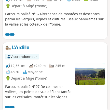
Départ à Migé (Yonne)
Parcours balisé N°32Alternance de montées et descentes
parmi les vergers, vignes et cultures. Beaux panoramas sur
la vallée et les coteaux de l'Yonne.
L'Ardille
Visorandonneur
12,56 km
+249 m
-245 m
4h 20
Moyenne
Départ à Migé (Yonne)
Parcours balisé N°97.De collines en
vallées, les points de vue défilent tantôt
sur les cerisaies, tantôt sur les vignes et
les plateaux de l'Yonne. Printemps et
automne offrent de très belles nuances