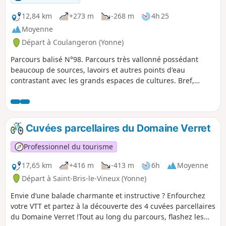
12,84 km
+273 m
-268 m
4h 25
Moyenne
Départ à Coulangeron (Yonne)
Parcours balisé N°98. Parcours très vallonné possédant
beaucoup de sources, lavoirs et autres points d'eau
contrastant avec les grands espaces de cultures. Bref,
beaucoup de variété.
Cuvées parcellaires du Domaine Verret
Professionnel du tourisme
17,65 km
+416 m
-413 m
6h
Moyenne
Départ à Saint-Bris-le-Vineux (Yonne)
Envie d’une balade charmante et instructive ? Enfourchez
votre VTT et partez à la découverte des 4 cuvées parcellaires
du Domaine Verret !Tout au long du parcours, flashez les