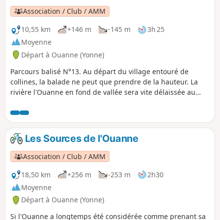
Association / Club / AMM
10,55 km
+146 m
-145 m
3h 25
Moyenne
Départ à Ouanne (Yonne)
Parcours balisé N°13. Au départ du village entouré de
collines, la balade ne peut que prendre de la hauteur. La
rivière l'Ouanne en fond de vallée sera vite délaissée au
profit de vestiges : chapelle, anciens moulins et lavoirs.
Les Sources de l'Ouanne
Association / Club / AMM
18,50 km
+256 m
-253 m
2h30
Moyenne
Départ à Ouanne (Yonne)
Si l'Ouanne a longtemps été considérée comme prenant sa