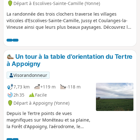
important. Ensuite, en suivant les
Départ à Escolives-Sainte-Camille (Yonne)
berges de l'Yonne ou les chemins qui
La randonnée des trois clochers traverse les villages
suivent le canal du Nivernais vous
viticoles d’Escolives-Sainte-Camille, Jussy et Coulanges-la-
pourrez gagner Vaux puis Champs-sur-
Vineuse ainsi que leurs plus beaux paysages. Découvrez les
Yonne.
vignes et les cerisiers tout en levant les yeux vers le clocher
de l’église en traversant chaque village.
Un tour à la table d'orientation du Tertre
à Appoigny
Visorandonneur
7,73 km
+119 m
-118 m
2h 35
Facile
Départ à Appoigny (Yonne)
Depuis le Tertre points de vues
magnifiques sur Monéteau et sa plaine,
la Forêt d'Appoigny, l'aérodrome, le
Montholon, et Joigny/Migennes. Et oui, il
y a un Appoigny vallonné !