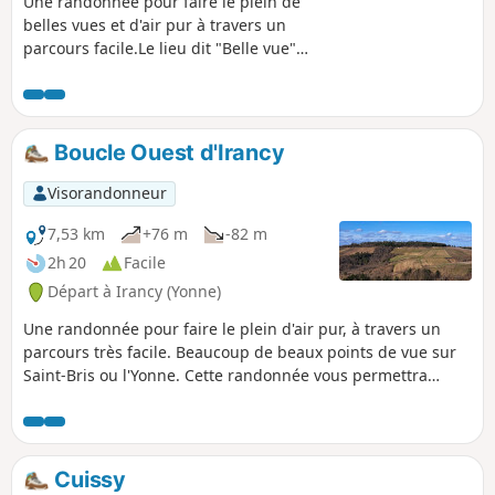
Une randonnée pour faire le plein de
belles vues et d'air pur à travers un
parcours facile.Le lieu dit "Belle vue"
porte très bien son nom et vous
permettra d'admirer le pays Auxerrois
depuis l'un de ses points culminants !Si
la période s'y prête vous pourrez
Boucle Ouest d'Irancy
grappiller des cerises, du raisin ou
encore chasser les papillons (avec vos
Visorandonneur
yeux) !
7,53 km
+76 m
-82 m
2h 20
Facile
Départ à Irancy (Yonne)
Une randonnée pour faire le plein d'air pur, à travers un
parcours très facile. Beaucoup de beaux points de vue sur
Saint-Bris ou l'Yonne. Cette randonnée vous permettra
d'admirer le pays Auxerrois !
Cuissy