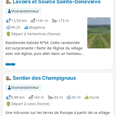
Lavoirs et Source Sainte-Geneviève
faire en famille pour observer la faune aquatique, les
passages d'écluses et profiter d'un moment de sérénité en
Visorandonneur
pleine nature.
13,59 km
+181 m
-173 m
4h 25
Moyenne
Départ à Sementron (Yonne)
Randonnée balisée N°54. Cette randonnée
est surprenante ! Partir de l'église du village
avec son église, puis aller dans un hameau
pour retrouver la mairie, ensuite
vagabonder dans les terres fortes et
calcaires de la Forterre à la découverte de
hameaux et fermes isolées. Joli coup d’œil au
Sentier des Champignaux
retour depuis le plateau sur les bois et
paysages poyaudins.
Visorandonneur
6,88 km
+64 m
-63 m
2h 10
Facile
Départ à Levis (Yonne)
Une intrusion sur les terres de Puisaye à partir de ce village