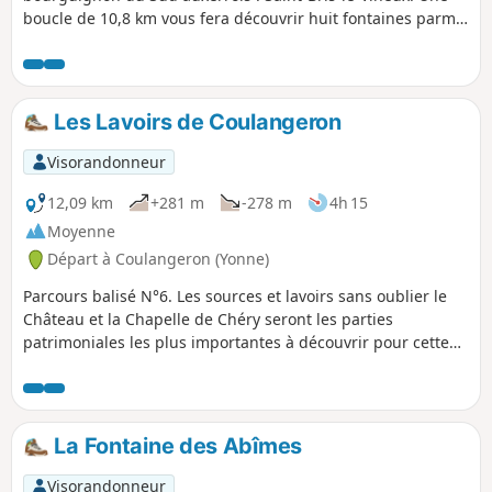
boucle de 10,8 km vous fera découvrir huit fontaines parmi
le vignoble. Vous pourrez admirer au sein du bourg :
l'église du 13e siècle et son arbre de Jessé, le château du
17e siècle et son portail Renaissance ainsi que de très
belles caves voûtées.
Les Lavoirs de Coulangeron
Visorandonneur
12,09 km
+281 m
-278 m
4h 15
Moyenne
Départ à Coulangeron (Yonne)
Parcours balisé N°6. Les sources et lavoirs sans oublier le
Château et la Chapelle de Chéry seront les parties
patrimoniales les plus importantes à découvrir pour cette
sortie. Tout au long de ce parcours, alternance entre vallées
et collines depuis lesquelles les points de vue sont
nombreux.
La Fontaine des Abîmes
Visorandonneur