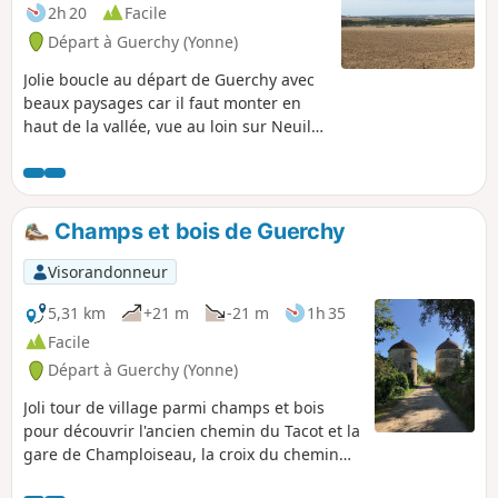
2h 20
Facile
Départ à Guerchy (Yonne)
Jolie boucle au départ de Guerchy avec
beaux paysages car il faut monter en
haut de la vallée, vue au loin sur Neuilly,
Fleury-la-Vallée, Branches.
Champs et bois de Guerchy
Visorandonneur
5,31 km
+21 m
-21 m
1h 35
Facile
Départ à Guerchy (Yonne)
Joli tour de village parmi champs et bois
pour découvrir l'ancien chemin du Tacot et la
gare de Champloiseau, la croix du chemin
de Compostelle. Ce tour passe derrière