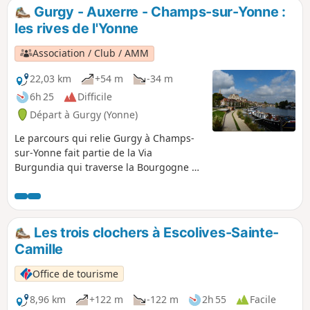
manquez pas, le verger conservatoire, les
Gurgy - Auxerre - Champs-sur-Yonne :
peupliers noirs ainsi que le Puits d’Enfer. À
les rives de l'Yonne
pied, en vélo ou avec une canne à pêche,
pratiquez l’activité qui vous convient !
Association / Club / AMM
22,03 km
+54 m
-34 m
6h 25
Difficile
Départ à Gurgy (Yonne)
Le parcours qui relie Gurgy à Champs-
sur-Yonne fait partie de la Via
Burgundia qui traverse la Bourgogne de
Montereau-Fault-Yonne au Nord à
Mâcon au Sud. C'est une petite étape
qui ne comporte pas de grandes
difficultés techniques mais elle est
Les trois clochers à Escolives-Sainte-
variée et s'articule autour de l'Yonne
Camille
qu'elle suit, traverse ou domine. Elle
permet de traverser Auxerre qui peut
Office de tourisme
constituer un très beau lieu de séjour,
tant le patrimoine à découvrir est
8,96 km
+122 m
-122 m
2h 55
Facile