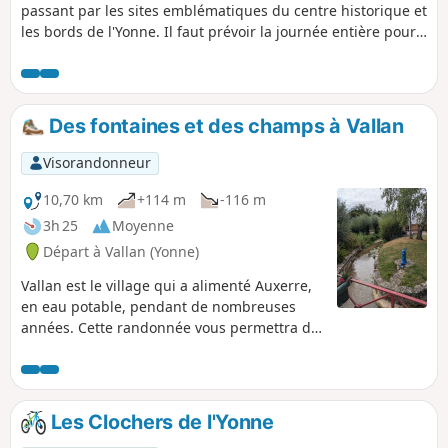
passant par les sites emblématiques du centre historique et
les bords de l'Yonne. Il faut prévoir la journée entière pour
parcourir ces presque 7 km en comptant les visites des
églises et les pauses au bord de l'Yonne.
Des fontaines et des champs à Vallan
Visorandonneur
10,70 km
+114 m
-116 m
3h 25
Moyenne
Départ à Vallan (Yonne)
Vallan est le village qui a alimenté Auxerre,
en eau potable, pendant de nombreuses
années. Cette randonnée vous permettra de
voir que l'eau est omniprésente à Vallan et
que de nombreux lavoirs sont encore
présents. (N'hésitez pas à vous référer à la
carte devant le parking pour les découvrir).
Les Clochers de l'Yonne
La randonnée passe par quelques uns, mais