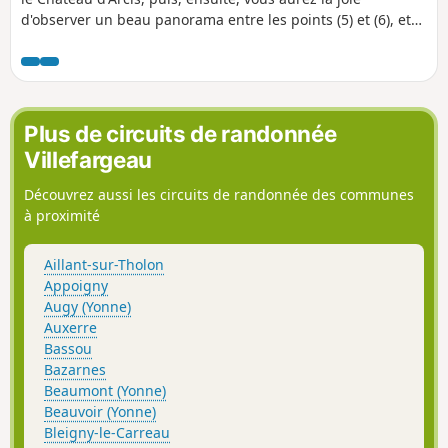
d'observer un beau panorama entre les points (5) et (6), et
tout cela autour du beau village de Volgré.
Plus de circuits de randonnée
Villefargeau
Découvrez aussi les circuits de randonnée des communes
à proximité
Aillant-sur-Tholon
Appoigny
Augy (Yonne)
Auxerre
Bassou
Bazarnes
Beaumont (Yonne)
Beauvoir (Yonne)
Bleigny-le-Carreau