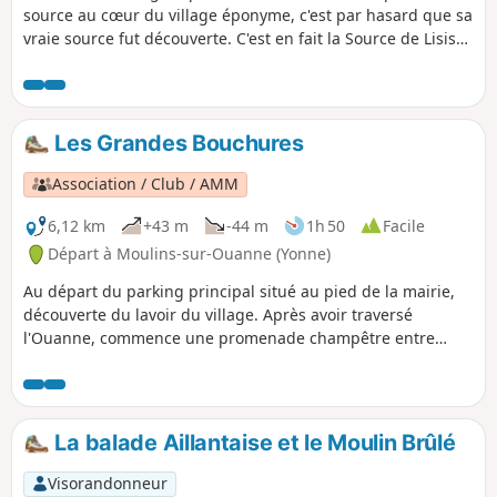
source au cœur du village éponyme, c'est par hasard que sa
vraie source fut découverte. C'est en fait la Source de Lisis
qui alimente originalement cette rivière. Elle est au départ,
souterraine, puis avec une résurgence à Pierrefite-le-Bas et
grossie par quelques sources émanant des coteaux, la
principale résurgence se trouve dans le village de Ouanne
Les Grandes Bouchures
et donne naissance à la rivière (une Fosse Dionne en
modèle réduit).
Association / Club / AMM
6,12 km
+43 m
-44 m
1h 50
Facile
Départ à Moulins-sur-Ouanne (Yonne)
Au départ du parking principal situé au pied de la mairie,
découverte du lavoir du village. Après avoir traversé
l'Ouanne, commence une promenade champêtre entre
petites routes desservant les lieux-dits et chemins assez
bien ombragés.
La balade Aillantaise et le Moulin Brûlé
Visorandonneur