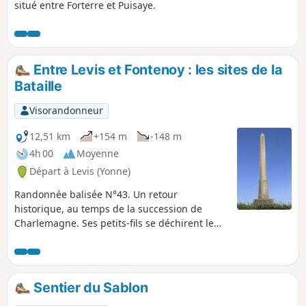
situé entre Forterre et Puisaye.
Entre Levis et Fontenoy : les sites de la
Bataille
Visorandonneur
12,51 km
+154 m
-148 m
4h 00
Moyenne
Départ à Levis (Yonne)
Randonnée balisée N°43. Un retour
historique, au temps de la succession de
Charlemagne. Ses petits-fils se déchirent le
royaume. Cette scission se règle par une
bataille en règle et... découvrez les lieux et
l'histoire de cette épopée.
Sentier du Sablon