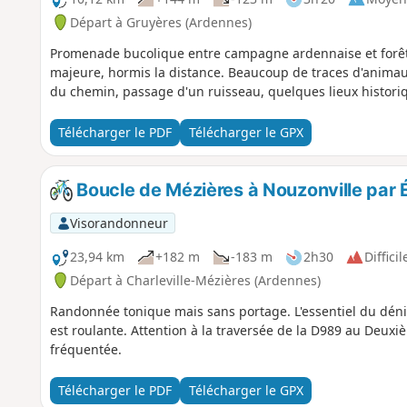
Départ à Gruyères (Ardennes)
Promenade bucolique entre campagne ardennaise et forêt. 
majeure, hormis la distance. Beaucoup de traces d'animaux
du chemin, passage d'un ruisseau, quelques lieux histori
Télécharger le PDF
Télécharger le GPX
Boucle de Mézières à Nouzonville par Ét
Visorandonneur
23,94 km
+182 m
-183 m
2h30
Difficil
Départ à Charleville-Mézières (Ardennes)
Randonnée tonique mais sans portage. L'essentiel du dénive
est roulante. Attention à la traversée de la D989 au Deuxi
fréquentée.
Télécharger le PDF
Télécharger le GPX