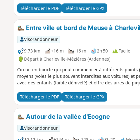
Télécharger le PDF
Télécharger le GPX
Entre ville et bord de Meuse à Charlevi
Visorandonneur
9,73 km
+16 m
-16 m
2h 50
Facile
Départ à Charleville-Mézières (Ardennes)
Circuit en boucle qui peut commencer à différents points (
moyens (voies le plus souvent interdites aux voitures) et p
avec des enfants (faible dénivelé) et offre des aires de piqu
Télécharger le PDF
Télécharger le GPX
Autour de la vallée d'Ecogne
Visorandonneur
10,12 km
+144 m
-123 m
3h 20
Moyen