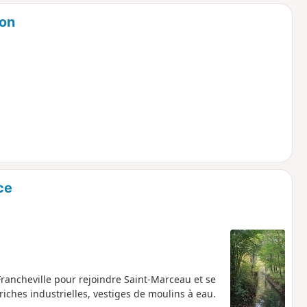
o
a
non
i
m
p
ce
ancheville pour rejoindre Saint-Marceau et se
iches industrielles, vestiges de moulins à eau.