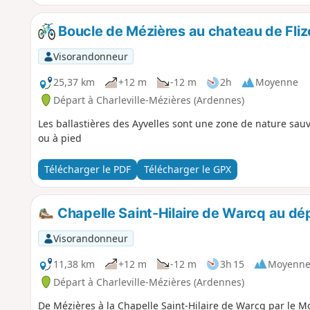
Boucle de Mézières au chateau de Fliz
Visorandonneur
25,37 km
+12 m
-12 m
2h
Moyenne
Départ à Charleville-Mézières (Ardennes)
Les ballastières des Ayvelles sont une zone de nature sauva
ou à pied
Télécharger le PDF
Télécharger le GPX
Chapelle Saint-Hilaire de Warcq au dé
Visorandonneur
11,38 km
+12 m
-12 m
3h 15
Moyenn
Départ à Charleville-Mézières (Ardennes)
De Mézières à la Chapelle Saint-Hilaire de Warcq par le Mo