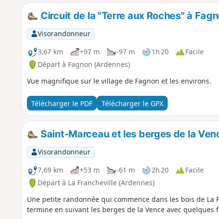
Circuit de la "Terre aux Roches" à Fag
Visorandonneur
3,67 km
+97 m
-97 m
1h 20
Facile
Départ à Fagnon (Ardennes)
Vue magnifique sur le village de Fagnon et les environs.
Télécharger le PDF
Télécharger le GPX
Saint-Marceau et les berges de la Ven
Visorandonneur
7,69 km
+53 m
-61 m
2h 20
Facile
Départ à La Francheville (Ardennes)
Une petite randonnée qui commence dans les bois de La Fr
termine en suivant les berges de la Vence avec quelques fr