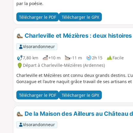
par la poésie.
Télécharger le PDF
Télécharger le GPX
Charleville et Mézières : deux histoires
Visorandonneur
7,80 km
+10 m
-11 m
2h 15
Facile
Départ à Charleville-Mézières (Ardennes)
Charleville et Mézières ont connu deux grands destins. L'un
Gonzague et l'autre naquit grâce travail de ses artisans e
Télécharger le PDF
Télécharger le GPX
De la Maison des Ailleurs au Château d
Visorandonneur