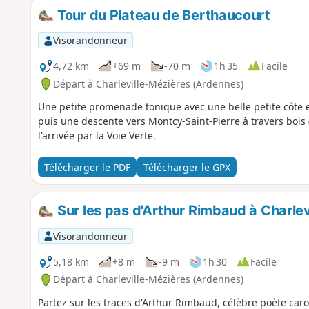
Tour du Plateau de Berthaucourt
Visorandonneur
4,72 km
+69 m
-70 m
1h 35
Facile
Départ à Charleville-Mézières (Ardennes)
Une petite promenade tonique avec une belle petite côte 
puis une descente vers Montcy-Saint-Pierre à travers bois
l'arrivée par la Voie Verte.
Télécharger le PDF
Télécharger le GPX
Sur les pas d'Arthur Rimbaud à Charlev
Visorandonneur
5,18 km
+8 m
-9 m
1h 30
Facile
Départ à Charleville-Mézières (Ardennes)
Partez sur les traces d'Arthur Rimbaud, célèbre poète carol