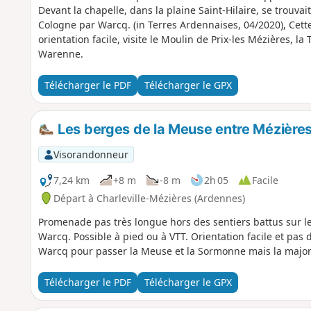
Devant la chapelle, dans la plaine Saint-Hilaire, se trouvai
Cologne par Warcq. (in Terres Ardennaises, 04/2020), Cette
orientation facile, visite le Moulin de Prix-les Mézières, la
Warenne.
Télécharger le PDF
Télécharger le GPX
Les berges de la Meuse entre Mézière
Visorandonneur
7,24 km
+8 m
-8 m
2h 05
Facile
Départ à Charleville-Mézières (Ardennes)
Promenade pas très longue hors des sentiers battus sur l
Warcq. Possible à pied ou à VTT. Orientation facile et pas d
Warcq pour passer la Meuse et la Sormonne mais la majorit
Télécharger le PDF
Télécharger le GPX