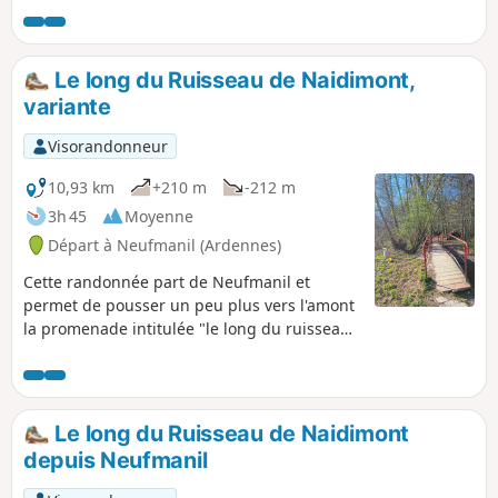
départ des parapentes. Note modérateur il semble qu'une
propriété privée peu après (12) rende nécessaire un retour
par la D13, voir les avis
Le long du Ruisseau de Naidimont,
variante
Visorandonneur
10,93 km
+210 m
-212 m
3h 45
Moyenne
Départ à Neufmanil (Ardennes)
Cette randonnée part de Neufmanil et
permet de pousser un peu plus vers l'amont
la promenade intitulée "le long du ruisseau
de Naidimont".Le départ est un peu raide
mais une fois que l'on a rejoint le ruisseau
après une descente, raide également, la
pente s'atténue.
Le long du Ruisseau de Naidimont
depuis Neufmanil