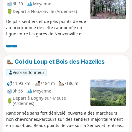
6h 30
Moyenne
Départ à Nouzonville (Ardennes)
De jolis sentiers et de jolis points de vue
au programme de cette randonnée en
ligne entre les gares de Nouzonville et
Monthermé.
Col du Loup et Bois des Hazelles
Visorandonneur
11,93 km
+184 m
-186 m
3h 55
Moyenne
Départ à Bogny-sur-Meuse
(Ardennes)
Randonnée sans fort dénivelé, ouverte à des marcheurs
non chevronnés,Parcours sur des sentiers majoritairement
en sous-bois. Beaux points de vue sur la Semoy et l'entrée
de Hautes Rivières, sur le site de Robertsart, à l'aire de