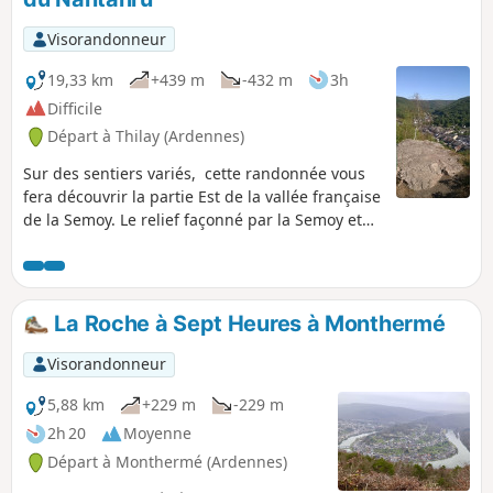
sur la vallée de la Semoy sont au
programme de cette randonnée.
Visorandonneur
19,33 km
+439 m
-432 m
3h
Difficile
Départ à Thilay (Ardennes)
Sur des sentiers variés, cette randonnée vous
fera découvrir la partie Est de la vallée française
de la Semoy. Le relief façonné par la Semoy et
ses affluents, ainsi que la forêt aux nombreuses
essences, sont tout à fait remarquables.
La Roche à Sept Heures à Monthermé
Visorandonneur
5,88 km
+229 m
-229 m
2h 20
Moyenne
Départ à Monthermé (Ardennes)