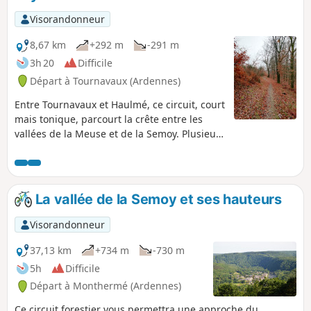
Visorandonneur
8,67 km
+292 m
-291 m
3h 20
Difficile
Départ à Tournavaux (Ardennes)
Entre Tournavaux et Haulmé, ce circuit, court
mais tonique, parcourt la crête entre les
vallées de la Meuse et de la Semoy. Plusieurs
points de vue sont au programme ainsi
qu'un passage, en début de randonnée, sur
l'ancien site carrier du Fay-Phades.
La vallée de la Semoy et ses hauteurs
Visorandonneur
37,13 km
+734 m
-730 m
5h
Difficile
Départ à Monthermé (Ardennes)
Ce circuit forestier vous permettra une approche du