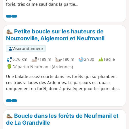
forêt, très calme sauf dans la partie
proche de la RD58. On peut terminer la
randonnée par la visite du cimetière et
de l'Église Saint-Côme et Saint-Damien
de Neufmanil.
Petite boucle sur les hauteurs de
Nouzonville, Aiglemont et Neufmanil
Visorandonneur
6,76 km
+189 m
-180 m
2h 30
Facile
Départ à Neufmanil (Ardennes)
Une balade assez courte dans les forêts qui surplombent
ces trois villages des Ardennes. Le parcours est quasi
uniquement en forêt, donc à privilégier pour les jours de
grand soleil. On peut éventuellement compléter par une
descente vers Nouzonville, entre les points (3) et (4), et
remonter sur le plateau un peu plus loin.
Boucle dans les forêts de Neufmanil et
de La Grandville