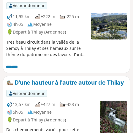
sur le méandre, considéré comme le plus
Visorandonneur
spectaculaire de France, dans la portion
convexe duquel s'est construit Monthermé.
11,95 km
+222 m
-225 m
4h 05
Moyenne
Départ à Thilay (Ardennes)
Très beau circuit dans la vallée de la
Semoy à Thilay et ses hameaux sur le
thème du patrimoine des lavoirs d'antan
ou fontaines. Ces bâtisses du XIXe et
début XXe siècle permettaient aux
habitants de s’approvisionner en eau et
de laver le linge. Deux types de lavoirs
D'une hauteur à l'autre autour de Thilay
sur ce circuit, voûte en appui sur la
roche à flanc de colline ou maçonné en
Visorandonneur
dalles de schiste dans le village.
13,57 km
+427 m
-423 m
5h 05
Moyenne
Départ à Thilay (Ardennes)
Des cheminements variés pour cette