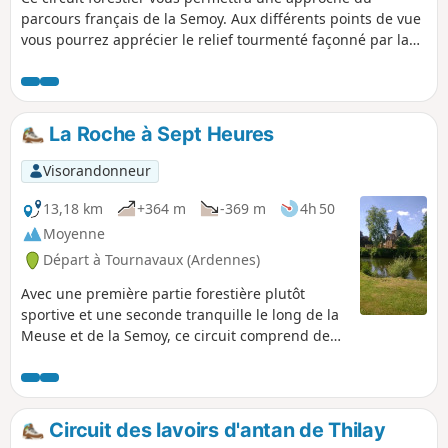
parcours français de la Semoy. Aux différents points de vue
vous pourrez apprécier le relief tourmenté façonné par la
rivière et ses nombreux affluents. Dans cette randonnée la
quasi totalité des villages semoysiens sont approchés. Ce
circuit fusionne deux autres circuits que j'ai décrits au
départ de Thilay.
La Roche à Sept Heures
Visorandonneur
13,18 km
+364 m
-369 m
4h 50
Moyenne
Départ à Tournavaux (Ardennes)
Avec une première partie forestière plutôt
sportive et une seconde tranquille le long de la
Meuse et de la Semoy, ce circuit comprend deux
objectifs principaux : - le site du Roc la Tour,
vaste massif de quartzite, - et celui de La Roche
à Sept Heures, situé au sommet d'éperons
rocheux surplombant la Meuse. Le point de vue
Circuit des lavoirs d'antan de Thilay
de ce site offre un panorama très pittoresque