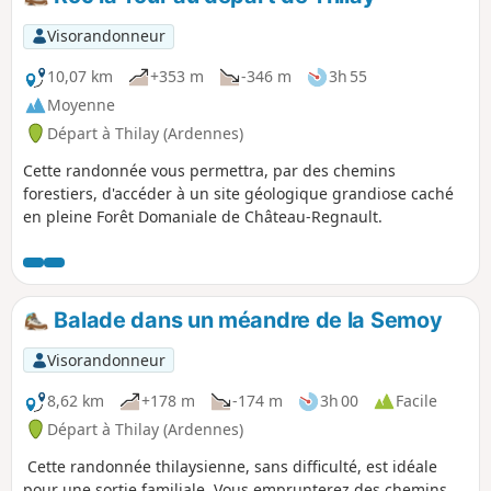
raconte : Le Roc la Tour ne serait autre que l’œuvre du
Diable, le résultat de sa colère. Sur le retour, vous
Visorandonneur
découvrirez le lavoir la Neuve Fontaine et l’exposition des
ustensiles des lavandières.
10,07 km
+353 m
-346 m
3h 55
Moyenne
Départ à Thilay (Ardennes)
Cette randonnée vous permettra, par des chemins
forestiers, d'accéder à un site géologique grandiose caché
en pleine Forêt Domaniale de Château-Regnault.
Balade dans un méandre de la Semoy
Visorandonneur
8,62 km
+178 m
-174 m
3h 00
Facile
Départ à Thilay (Ardennes)
Cette randonnée thilaysienne, sans difficulté, est idéale
pour une sortie familiale. Vous emprunterez des chemins