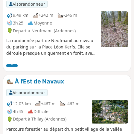
Visorandonneur
9,49 km
+242 m
-246 m
3h 25
Moyenne
Départ à Neufmanil (Ardennes)
La randonnée part de Neufmanil au niveau
du parking sur la Place Léon Kerfs. Elle se
déroule presque uniquement en forêt, avec
quelques montées et descentes un peu
raides. On aura peut-être la chance de voir
des chevreuils ou autres animaux.
À l'Est de Navaux
Visorandonneur
12,03 km
+467 m
-462 m
4h 45
Difficile
Départ à Thilay (Ardennes)
Parcours forestier au départ d'un petit village de la vallée