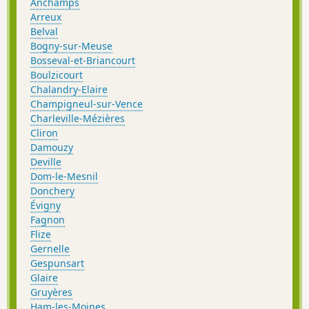
Anchamps
Arreux
Belval
Bogny-sur-Meuse
Bosseval-et-Briancourt
Boulzicourt
Chalandry-Elaire
Champigneul-sur-Vence
Charleville-Mézières
Cliron
Damouzy
Deville
Dom-le-Mesnil
Donchery
Évigny
Fagnon
Flize
Gernelle
Gespunsart
Glaire
Gruyères
Ham-les-Moines