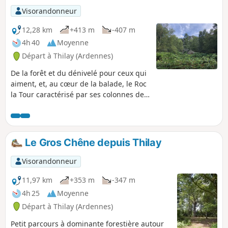
Visorandonneur
12,28 km
+413 m
-407 m
4h 40
Moyenne
Départ à Thilay (Ardennes)
De la forêt et du dénivelé pour ceux qui
aiment, et, au cœur de la balade, le Roc
la Tour caractérisé par ses colonnes de
quartzite, probables vestiges du
Château du Diable. À cet endroit une
vue magnifique sur la forêt ardennaise
s'offre à vos yeux.
Le Gros Chêne depuis Thilay
Visorandonneur
11,97 km
+353 m
-347 m
4h 25
Moyenne
Départ à Thilay (Ardennes)
Petit parcours à dominante forestière autour