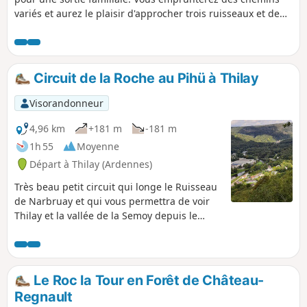
variés et aurez le plaisir d'approcher trois ruisseaux et deux
lieux anciens d'habitation.
Circuit de la Roche au Pihü à Thilay
Visorandonneur
4,96 km
+181 m
-181 m
1h 55
Moyenne
Départ à Thilay (Ardennes)
Très beau petit circuit qui longe le Ruisseau
de Narbruay et qui vous permettra de voir
Thilay et la vallée de la Semoy depuis le
point de vue de la Roche au Pihü. Vous
pourrez admirer ce village et le hameau de
Naux dans un écrin de verdure.
Le Roc la Tour en Forêt de Château-
Regnault