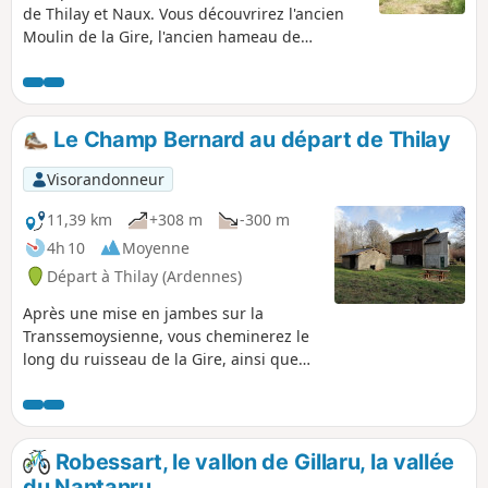
de Thilay et Naux. Vous découvrirez l'ancien
Moulin de la Gire, l'ancien hameau de
Narbruay, et la maison du Père Labranche.
Également au programme de cette
randonnée, deux points de vue sur Nohan,
sur la crête du château de Linchamps
Le Champ Bernard au départ de Thilay
Visorandonneur
11,39 km
+308 m
-300 m
4h 10
Moyenne
Départ à Thilay (Ardennes)
Après une mise en jambes sur la
Transsemoysienne, vous cheminerez le
long du ruisseau de la Gire, ainsi que
sur les chemins du Chaufour et du
Nantanru, pour atteindre la clairière du
Champ Bernard. Vous effectuerez le
retour par Nohan, puis par la rive
Robessart, le vallon de Gillaru, la vallée
gauche de la Semoy. Deux points de vue
du Nantanru