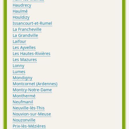
Haudrecy
Haulmé
Houldizy
Issancourt-et-Rumel
La Francheville
La Grandville
Laifour
Les Ayvelles
Les Hautes-Rivières
Les Mazures
Lonny
Lumes
Mondigny
Montcornet (Ardennes)
Montcy-Notre-Dame
Monthermé
Neufmanil
Neuville-lès-This
Nouvion-sur-Meuse
Nouzonville
Prix-lès-Mézières