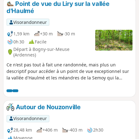
Point de vue du Liry sur la vallée
p
d'Haulmé
Visorandonneur
1,59 km
+30 m
-30 m
0h 30
Facile
Départ à Bogny-sur-Meuse
(Ardennes)
Ce n'est pas tout à fait une randonnée, mais plus un
descriptif pour accéder à un point de vue exceptionnel sur
la vallée d'Haulmé et les méandres de la Semoy qui la
traverse. Ce point de vue vaut le détour, d'une part pour le
panorama plongeant presque à-pic, mais aussi pour
admirer l'envol des parapentistes qui démarrent de là.
Autour de Nouzonville
Visorandonneur
28,48 km
+406 m
-403 m
2h30
Moyenne