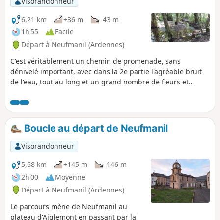
Visorandonneur
6,21 km
+36 m
-43 m
1h 55
Facile
Départ à Neufmanil (Ardennes)
C'est véritablement un chemin de promenade, sans
dénivelé important, avec dans la 2e partie l'agréable bruit
de l'eau, tout au long et un grand nombre de fleurs et
d'insectes en été dont de beaux papillons (cette année).
Très appréciable par temps chaud car parcours ombragé ou
semi-ombragé tout le long, une réelle fraîcheur est même
perceptible ainsi que des parfums de fleurs ou de pins
Boucle au départ de Neufmanil
(dans la 2e partie).
Visorandonneur
5,68 km
+145 m
-146 m
2h 00
Moyenne
Départ à Neufmanil (Ardennes)
Le parcours mène de Neufmanil au
plateau d'Aiglemont en passant par la