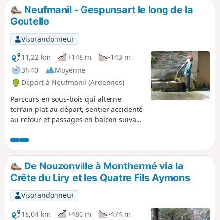
Neufmanil - Gespunsart le long de la
Goutelle
Visorandonneur
11,22 km
+148 m
-143 m
3h 40
Moyenne
Départ à Neufmanil (Ardennes)
Parcours en sous-bois qui alterne
terrain plat au départ, sentier accidenté
au retour et passages en balcon suivant
les ondulations et courbes du terrain,
avec parfois des échappées sur la vallée
au travers les arbres.
De Nouzonville à Monthermé via la
Crête du Liry et les Quatre Fils Aymons
Visorandonneur
18,04 km
+480 m
-474 m