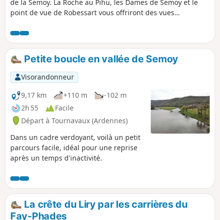
de la Semoy. La Roche au Pihü, les Dames de Semoy et le
point de vue de Robessart vous offriront des vues
magnifiques sur les reliefs de la vallée.
Petite boucle en vallée de Semoy
Visorandonneur
9,17 km
+110 m
-102 m
2h 55
Facile
Départ à Tournavaux (Ardennes)
Dans un cadre verdoyant, voilà un petit
parcours facile, idéal pour une reprise
après un temps d'inactivité.
La crête du Liry par les carrières du
Fay-Phades