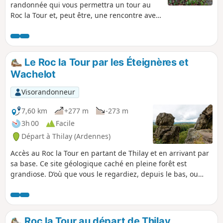
randonnée qui vous permettra un tour au
Roc la Tour et, peut être, une rencontre avec
les Dames de Semoy. Modifications de
l'itinéraire entre (8) et (10) apportées le
27/7/2025 en raison de la fermeture de la
passerelle de Naux.
Le Roc la Tour par les Éteignères et
Wachelot
Visorandonneur
7,60 km
+277 m
-273 m
3h 00
Facile
Départ à Thilay (Ardennes)
Accès au Roc la Tour en partant de Thilay et en arrivant par
sa base. Ce site géologique caché en pleine forêt est
grandiose. D’où que vous le regardiez, depuis le bas, ou
même une fois dessus, face à une vue magnifique, ce roc
vous envoutera sûrement. Il est ici depuis des millénaires.
Des ardoises gravées retrouvées prouvent qu’il était déjà un
lieu de rassemblement à la préhistoire. Une légende se
Roc la Tour au départ de Thilay