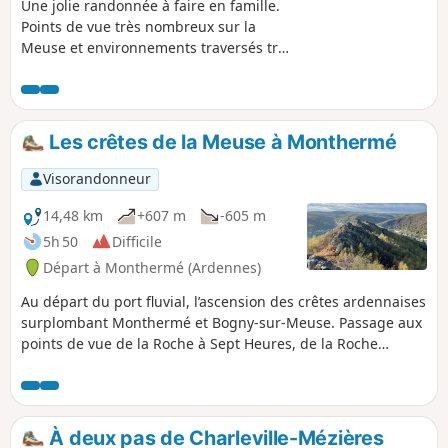
Une jolie randonnée à faire en famille.
Points de vue très nombreux sur la
Meuse et environnements traversés très
variés.Le début du printemps convient
parfaitement pour avoir une vue plus
dégagée sur la boucle de Monthermé.
Nous nous sommes inspirés du topo-
Les crêtes de la Meuse à Monthermé
guide "Les Ardennes à pieds" pour cette
randonnée.
Visorandonneur
14,48 km
+607 m
-605 m
5h 50
Difficile
Départ à Monthermé (Ardennes)
Au départ du port fluvial, l’ascension des crêtes ardennaises
surplombant Monthermé et Bogny-sur-Meuse. Passage aux
points de vue de la Roche à Sept Heures, de la Roche
Bayard, des Quatre Frères Aymon et de la Roche aux Sept
Villages. _++_Attention_++_ : Très important en cas de pluie
ou de gel, le passage entre les points (7) et (8) peut être
difficile pour des novices Suivre la variante qui est fléchée la
À deux pas de Charleville-Mézières