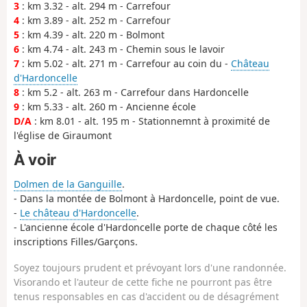
3
: km 3.32 - alt. 294 m - Carrefour
4
: km 3.89 - alt. 252 m - Carrefour
5
: km 4.39 - alt. 220 m - Bolmont
6
: km 4.74 - alt. 243 m - Chemin sous le lavoir
7
: km 5.02 - alt. 271 m - Carrefour au coin du -
Château
d'Hardoncelle
8
: km 5.2 - alt. 263 m - Carrefour dans Hardoncelle
9
: km 5.33 - alt. 260 m - Ancienne école
D/A
: km 8.01 - alt. 195 m - Stationnemnt à proximité de
l'église de Giraumont
À voir
Dolmen de la Ganguille
.
- Dans la montée de Bolmont à Hardoncelle, point de vue.
-
Le château d'Hardoncelle
.
- L'ancienne école d'Hardoncelle porte de chaque côté les
inscriptions Filles/Garçons.
Soyez toujours prudent et prévoyant lors d'une randonnée.
Visorando et l'auteur de cette fiche ne pourront pas être
tenus responsables en cas d'accident ou de désagrément