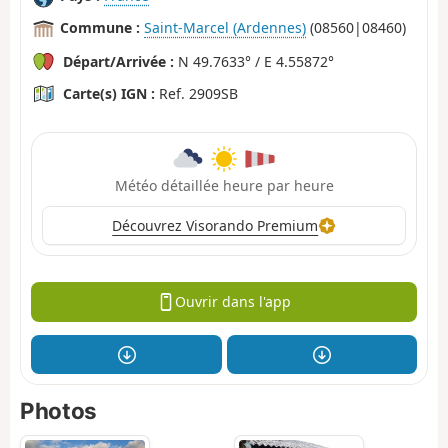
Commune :
Saint-Marcel (Ardennes)
(08560|08460)
Départ/Arrivée :
N 49.7633° / E 4.55872°
Carte(s) IGN :
Ref. 2909SB
Météo détaillée heure par heure
Découvrez Visorando Premium
Ouvrir dans l'app
Photos