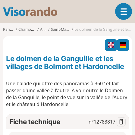
V
O
i
u
s
v
o
Randonnées
Champagne-Ardenne
Ardennes
Saint-Marcel (Ardennes)
Le dolmen de la Ganguille et les villages de Bolmont et Hardoncelle
r
r
i
a
r
n
l
d
Le dolmen de la Ganguille et les
a
o
n
villages de Bolmont et Hardoncelle
a
v
Une balade qui offre des panoramas à 360° et fait
i
passer d'une vallée à l'autre. À voir outre le Dolmen
g
a
de la Ganguille, le point de vue sur la vallée de l'Audry
t
et le château d'Hardoncelle.
i
o
Fiche technique
n°
12783817
n