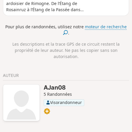
ardoisier de Rimogne. De l’Étang de
Rosainruz à l’Étang de la Passée dans
un secteur Natura 2000. Un
cheminement sous les arbres, près du
Pour plus de randonnées, utilisez notre
moteur de recherche
ruisseau de la Richolle parmi les pieds
.
de myrtilles et de muguet.
Les descriptions et la trace GPS de ce circuit restent la
propriété de leur auteur. Ne pas les copier sans son
autorisation.
AUTEUR
AJan08
5 Randonnées
Visorandonneur