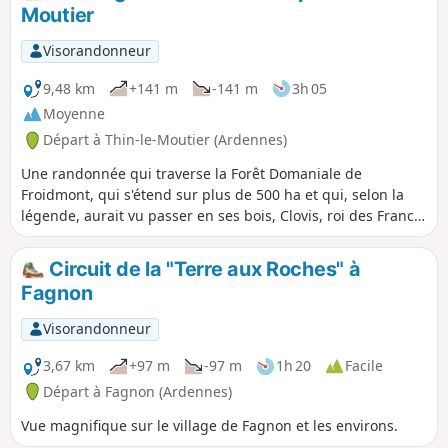
Moutier
Visorandonneur
9,48 km
+141 m
-141 m
3h 05
Moyenne
Départ à Thin-le-Moutier (Ardennes)
Une randonnée qui traverse la Forêt Domaniale de
Froidmont, qui s'étend sur plus de 500 ha et qui, selon la
légende, aurait vu passer en ses bois, Clovis, roi des Francs
chassant le sanglier. Points de vue sur le village et la vallée
du Thin. À découvrir, sur les hauteurs, l'Oratoire de Notre-
Circuit de la "Terre aux Roches" à
Dame de Froidmont.
Fagnon
Visorandonneur
3,67 km
+97 m
-97 m
1h 20
Facile
Départ à Fagnon (Ardennes)
Vue magnifique sur le village de Fagnon et les environs.