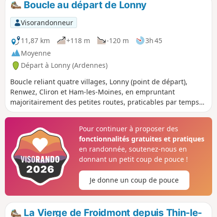
Boucle au départ de Lonny
Visorandonneur
11,87 km
+118 m
-120 m
3h 45
Moyenne
Départ à Lonny (Ardennes)
Boucle reliant quatre villages, Lonny (point de départ),
Renwez, Cliron et Ham-les-Moines, en empruntant
majoritairement des petites routes, praticables par temps
humide.
Pour continuer à proposer des
fonctionnalités gratuites et pratiques
en randonnée, soutenez-nous en
donnant un petit coup de pouce !
Je donne un coup de pouce
La Vierge de Froidmont depuis Thin-le-