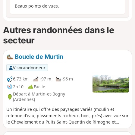
Beaux points de vues.
Autres randonnées dans le
secteur
Boucle de Murtin
Visorandonneur
6,73 km
+97 m
-96 m
2h 10
Facile
Départ à Murtin-et-Bogny
(Ardennes)
Un itinéraire qui offre des paysages variés (moulin et
retenue d'eau, plissements rocheux, bois, prés) avec vue sur
le Chevalement du Puits Saint-Quentin de Rimogne et
découverte du hameau de Bogny et de sa zone de pique-
nique aménagée.