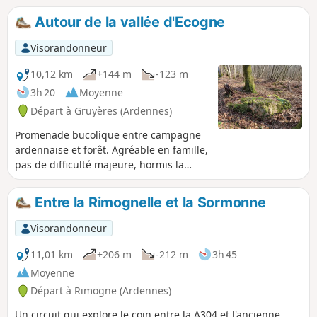
Autour de la vallée d'Ecogne
Visorandonneur
10,12 km
+144 m
-123 m
3h 20
Moyenne
Départ à Gruyères (Ardennes)
Promenade bucolique entre campagne
ardennaise et forêt. Agréable en famille,
pas de difficulté majeure, hormis la
distance. Beaucoup de traces
d'animaux, de souilles, quelques arbres
Entre la Rimognelle et la Sormonne
en travers du chemin, passage d'un
ruisseau, quelques lieux historiques.
Visorandonneur
11,01 km
+206 m
-212 m
3h 45
Moyenne
Départ à Rimogne (Ardennes)
Un circuit qui explore le coin entre la A304 et l'ancienne