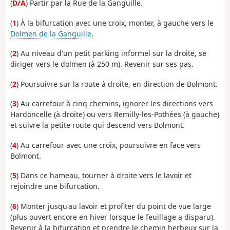
(
D/A
) Partir par la Rue de la Ganguille.
(
1
) À la bifurcation avec une croix, monter, à gauche vers le
Dolmen de la Ganguille
.
(
2
) Au niveau d'un petit parking informel sur la droite, se
diriger vers le dolmen (à 250 m). Revenir sur ses pas.
(
2
) Poursuivre sur la route à droite, en direction de Bolmont.
(
3
) Au carrefour à cinq chemins, ignorer les directions vers
Hardoncelle (à droite) ou vers Remilly-les-Pothées (à gauche)
et suivre la petite route qui descend vers Bolmont.
(
4
) Au carrefour avec une croix, poursuivre en face vers
Bolmont.
(
5
) Dans ce hameau, tourner à droite vers le lavoir et
rejoindre une bifurcation.
(
6
) Monter jusqu'au lavoir et profiter du point de vue large
(plus ouvert encore en hiver lorsque le feuillage a disparu).
Revenir à la bifurcation et prendre le chemin herbeux sur la