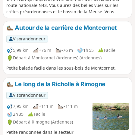
route nationale N43. Vous aurez des belles vues sur les
crêtes préardennaises et le bassin de la Meuse. Vous
rencontrerez la Sormonne et la Rimognelle.
Autour de la carrière de Montcornet
Visorandonneur
5,99 km
+76 m
-76 m
1h 55
Facile
Départ à Montcornet (Ardennes) (Ardennes)
Petite balade facile dans les sous-bois de Montcornet.
Le long de la Richolle à Rimogne
Visorandonneur
7,95 km
+111 m
-111 m
2h 35
Facile
Départ à Rimogne (Ardennes)
Petite randonnée dans le secteur