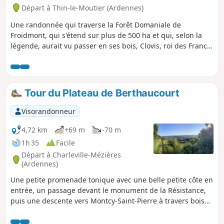
Départ à Thin-le-Moutier (Ardennes)
Une randonnée qui traverse la Forêt Domaniale de
Froidmont, qui s'étend sur plus de 500 ha et qui, selon la
légende, aurait vu passer en ses bois, Clovis, roi des Francs
chassant le sanglier. Points de vue sur le village et la vallée
du Thin. À découvrir, sur les hauteurs, l'Oratoire de Notre-
Dame de Froidmont.
Tour du Plateau de Berthaucourt
Visorandonneur
4,72 km
+69 m
-70 m
1h 35
Facile
Départ à Charleville-Mézières
(Ardennes)
Une petite promenade tonique avec une belle petite côte en
entrée, un passage devant le monument de la Résistance,
puis une descente vers Montcy-Saint-Pierre à travers bois
(beau panorama sur les deux Montcy) avant le retour vers
l'arrivée par la Voie Verte.