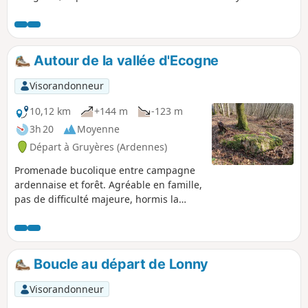
château d'Hardoncelle.
Autour de la vallée d'Ecogne
Visorandonneur
10,12 km
+144 m
-123 m
3h 20
Moyenne
Départ à Gruyères (Ardennes)
Promenade bucolique entre campagne
ardennaise et forêt. Agréable en famille,
pas de difficulté majeure, hormis la
distance. Beaucoup de traces
d'animaux, de souilles, quelques arbres
en travers du chemin, passage d'un
ruisseau, quelques lieux historiques.
Boucle au départ de Lonny
Visorandonneur