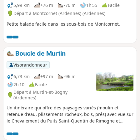
5,99 km
+76 m
-76 m
1h 55
Facile
Départ à Montcornet (Ardennes) (Ardennes)
Petite balade facile dans les sous-bois de Montcornet.
Boucle de Murtin
Visorandonneur
6,73 km
+97 m
-96 m
2h 10
Facile
Départ à Murtin-et-Bogny
(Ardennes)
Un itinéraire qui offre des paysages variés (moulin et
retenue d'eau, plissements rocheux, bois, prés) avec vue sur
le Chevalement du Puits Saint-Quentin de Rimogne et
découverte du hameau de Bogny et de sa zone de pique-
nique aménagée.