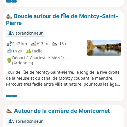
dénivelé et quelques routes à forte vitesse à traverser.
Boucle autour de l'Île de Montcy-Saint-
Pierre
Visorandonneur
4,47 km
+13 m
-13 m
1h 20
Facile
Départ à Charleville-Mézières
(Ardennes)
Tour de l'Île de Montcy-Saint-Pierre, le long de la rive droite
de la Meuse et du canal de Montcy coupant le méandre.
Parcours très facile entre ville et nature, pour tous les âges.
Les sportifs aguerris comme les promeneurs qui cherchent
l'évasion y trouveront leur bonheur. Nombreux points
d'observation de la faune peuplant la Meuse et plusieurs
points de vue sur Charleville-Mézières et les environs.
Autour de la carrière de Montcornet
Visorandonneur