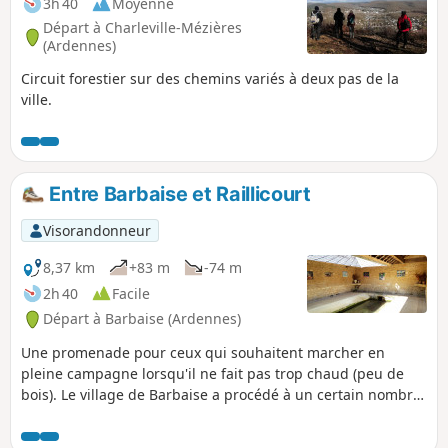
3h 40
Moyenne
Départ à Charleville-Mézières
(Ardennes)
Circuit forestier sur des chemins variés à deux pas de la
ville.
Entre Barbaise et Raillicourt
Visorandonneur
8,37 km
+83 m
-74 m
2h 40
Facile
Départ à Barbaise (Ardennes)
Une promenade pour ceux qui souhaitent marcher en
pleine campagne lorsqu'il ne fait pas trop chaud (peu de
bois). Le village de Barbaise a procédé à un certain nombre
d'installations vraiment bienvenues et qui ne manquent pas
d'humour : exposition de tableaux de différentes époques