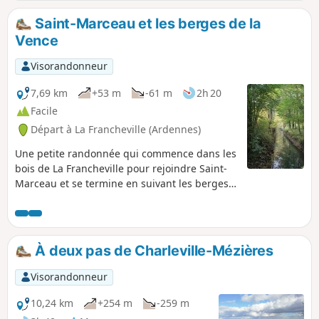
Saint-Marceau et les berges de la
Vence
Visorandonneur
7,69 km
+53 m
-61 m
2h 20
Facile
Départ à La Francheville (Ardennes)
Une petite randonnée qui commence dans les
bois de La Francheville pour rejoindre Saint-
Marceau et se termine en suivant les berges
de la Vence avec quelques friches
industrielles, vestiges de moulins à eau.
À deux pas de Charleville-Mézières
Visorandonneur
10,24 km
+254 m
-259 m