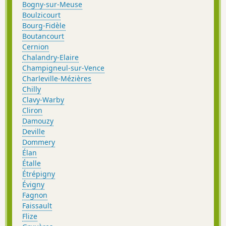
Bogny-sur-Meuse
Boulzicourt
Bourg-Fidèle
Boutancourt
Cernion
Chalandry-Elaire
Champigneul-sur-Vence
Charleville-Mézières
Chilly
Clavy-Warby
Cliron
Damouzy
Deville
Dommery
Élan
Étalle
Étrépigny
Évigny
Fagnon
Faissault
Flize