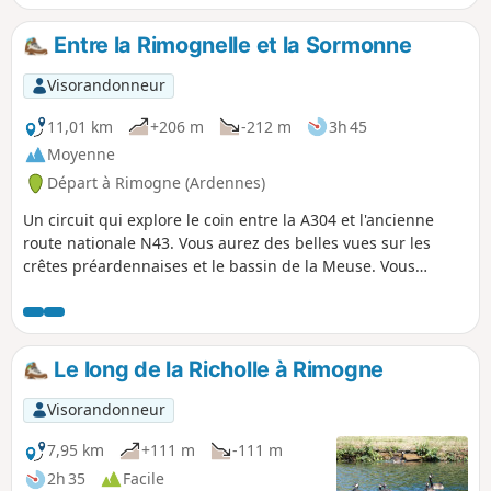
dans le lavoir, parcours-jeu de morales de fables assorties
de sculptures au sein du village et bassin fleuri avec
Entre la Rimognelle et la Sormonne
allusion au Manneken-Pis bruxellois.
Visorandonneur
11,01 km
+206 m
-212 m
3h 45
Moyenne
Départ à Rimogne (Ardennes)
Un circuit qui explore le coin entre la A304 et l'ancienne
route nationale N43. Vous aurez des belles vues sur les
crêtes préardennaises et le bassin de la Meuse. Vous
rencontrerez la Sormonne et la Rimognelle.
Le long de la Richolle à Rimogne
Visorandonneur
7,95 km
+111 m
-111 m
2h 35
Facile