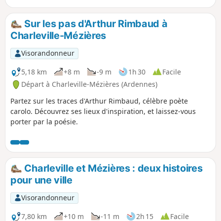
Sur les pas d'Arthur Rimbaud à
Charleville-Mézières
Visorandonneur
5,18 km
+8 m
-9 m
1h 30
Facile
Départ à Charleville-Mézières (Ardennes)
Partez sur les traces d'Arthur Rimbaud, célèbre poète
carolo. Découvrez ses lieux d'inspiration, et laissez-vous
porter par la poésie.
Charleville et Mézières : deux histoires
pour une ville
Visorandonneur
7,80 km
+10 m
-11 m
2h 15
Facile