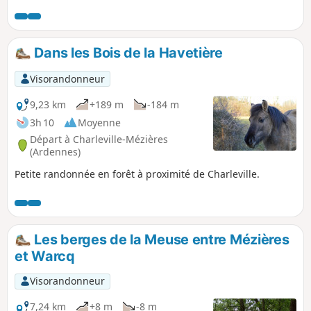
tous les temps car le chemin est goudronné. Peut être fait
avec des enfants (faible dénivelé) et offre des aires de
pique-nique à plusieurs endroits. L'orientation est facile.
Dans les Bois de la Havetière
Visorandonneur
9,23 km
+189 m
-184 m
3h 10
Moyenne
Départ à Charleville-Mézières
(Ardennes)
Petite randonnée en forêt à proximité de Charleville.
Les berges de la Meuse entre Mézières
et Warcq
Visorandonneur
7,24 km
+8 m
-8 m