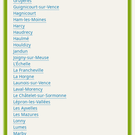
Gruyères
Guignicourt-sur-Vence
Hagnicourt
Ham-les-Moines
Harcy
Haudrecy
Haulmé
Houldizy
Jandun
Joigny-sur-Meuse
L'Échelle
La Francheville
La Horgne
Launois-sur-Vence
Laval-Morency
Le Châtelet-sur-Sormonne
Lépron-les-Vallées
Les Ayvelles
Les Mazures
Lonny
Lumes
Marby