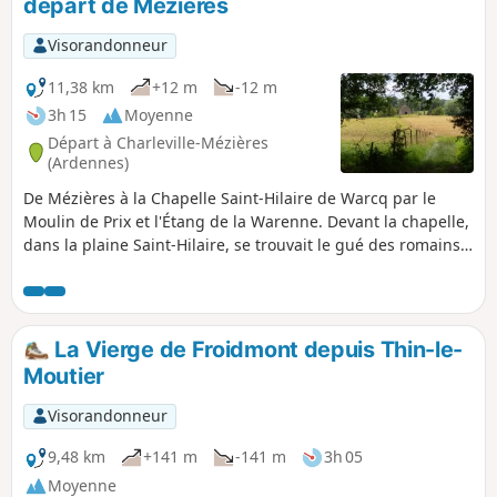
départ de Mézières
Visorandonneur
11,38 km
+12 m
-12 m
3h 15
Moyenne
Départ à Charleville-Mézières
(Ardennes)
De Mézières à la Chapelle Saint-Hilaire de Warcq par le
Moulin de Prix et l'Étang de la Warenne. Devant la chapelle,
dans la plaine Saint-Hilaire, se trouvait le gué des romains
sur la voie Reims-Cologne par Warcq. (in Terres
Ardennaises, 04/2020), Cette boucle de 11,5 km, facile et
avec une orientation facile, visite le Moulin de Prix-les
Mézières, la Tour de l’Eau à Warcq et l'Étang de la Warenne.
La Vierge de Froidmont depuis Thin-le-
Moutier
Visorandonneur
9,48 km
+141 m
-141 m
3h 05
Moyenne