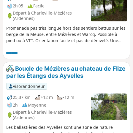
2h 05
Facile
Départ à Charleville-Mézières
(Ardennes)
Promenade pas très longue hors des sentiers battus sur les
berge de la Meuse, entre Mézières et Warcq. Possible à
pied ou à VTT. Orientation facile et pas de dénivelé. Une
courte partie en ville à Warcq pour passer la Meuse et la
Sormonne mais la majorité de la balade est dans la nature.
Boucle de Mézières au chateau de Flize
par les Étangs des Ayvelles
Visorandonneur
25,37 km
+12 m
-12 m
2h
Moyenne
Départ à Charleville-Mézières
(Ardennes)
Les ballastières des Ayvelles sont une zone de nature