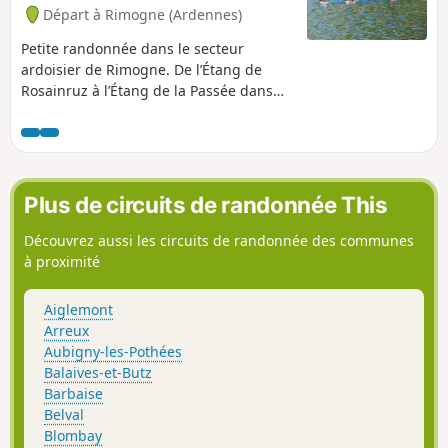
Départ à Rimogne (Ardennes)
Petite randonnée dans le secteur
ardoisier de Rimogne. De l’Étang de
Rosainruz à l’Étang de la Passée dans
un secteur Natura 2000. Un
cheminement sous les arbres, près du
ruisseau de la Richolle parmi les pieds
de myrtilles et de muguet.
Plus de circuits de randonnée This
Découvrez aussi les circuits de randonnée des communes
à proximité
Aiglemont
Arreux
Aubigny-les-Pothées
Balaives-et-Butz
Barbaise
Belval
Blombay