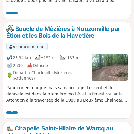
sauvage à deux pas de la ville. faisable à vtt ou à pied
Boucle de Mézières à Nouzonville par
Étion et les Bois de la Havetière
Visorandonneur
23,94 km
+182 m
-183 m
2h30
Difficile
Départ à Charleville-Mézières
(Ardennes)
Randonnée tonique mais sans portage. L'essentiel du
dénivelé est dans la première moitié, et la fin est roulante.
Attention à la traversée de la D989 au Deuxième Chaineau,
la route est assez fréquentée.
Chapelle Saint-Hilaire de Warcq au