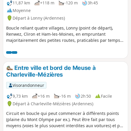
11,87 km
+118 m
-120 m
3h 45
Moyenne
Départ à Lonny (Ardennes)
Boucle reliant quatre villages, Lonny (point de départ),
Renwez, Cliron et Ham-les-Moines, en empruntant
majoritairement des petites routes, praticables par temps
humide.
Entre ville et bord de Meuse à
Charleville-Mézières
Visorandonneur
9,73 km
+16 m
-16 m
2h 50
Facile
Départ à Charleville-Mézières (Ardennes)
Circuit en boucle qui peut commencer à différents points
(plaine du Mont Olympe par ex.). Peut être fait par tous
moyens (voies le plus souvent interdites aux voitures) et par