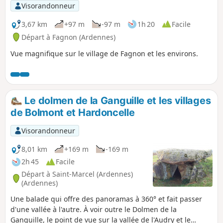
Visorandonneur
3,67 km
+97 m
-97 m
1h 20
Facile
Départ à Fagnon (Ardennes)
Vue magnifique sur le village de Fagnon et les environs.
Le dolmen de la Ganguille et les villages
de Bolmont et Hardoncelle
Visorandonneur
8,01 km
+169 m
-169 m
2h 45
Facile
Départ à Saint-Marcel (Ardennes)
(Ardennes)
Une balade qui offre des panoramas à 360° et fait passer
d'une vallée à l'autre. À voir outre le Dolmen de la
Ganguille, le point de vue sur la vallée de l'Audry et le