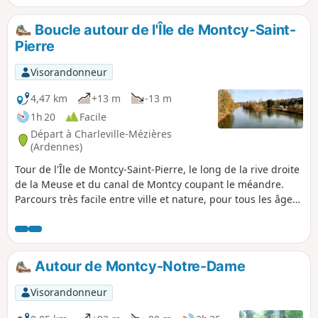
Boucle autour de l'Île de Montcy-Saint-
Pierre
Visorandonneur
4,47 km
+13 m
-13 m
1h 20
Facile
Départ à Charleville-Mézières
(Ardennes)
Tour de l'Île de Montcy-Saint-Pierre, le long de la rive droite
de la Meuse et du canal de Montcy coupant le méandre.
Parcours très facile entre ville et nature, pour tous les âges.
Les sportifs aguerris comme les promeneurs qui cherchent
l'évasion y trouveront leur bonheur. Nombreux points
d'observation de la faune peuplant la Meuse et plusieurs
points de vue sur Charleville-Mézières et les environs.
Autour de Montcy-Notre-Dame
Visorandonneur