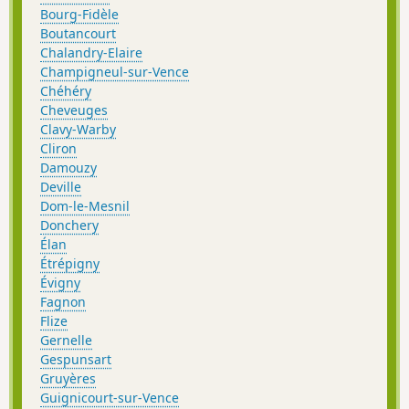
Bourg-Fidèle
Boutancourt
Chalandry-Elaire
Champigneul-sur-Vence
Chéhéry
Cheveuges
Clavy-Warby
Cliron
Damouzy
Deville
Dom-le-Mesnil
Donchery
Élan
Étrépigny
Évigny
Fagnon
Flize
Gernelle
Gespunsart
Gruyères
Guignicourt-sur-Vence