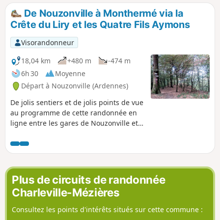
De Nouzonville à Monthermé via la
Crête du Liry et les Quatre Fils Aymons
Visorandonneur
18,04 km
+480 m
-474 m
6h 30
Moyenne
Départ à Nouzonville (Ardennes)
De jolis sentiers et de jolis points de vue
au programme de cette randonnée en
ligne entre les gares de Nouzonville et
Monthermé.
Plus de circuits de randonnée
Charleville-Mézières
Consultez les points d'intérêts situés sur cette commune :