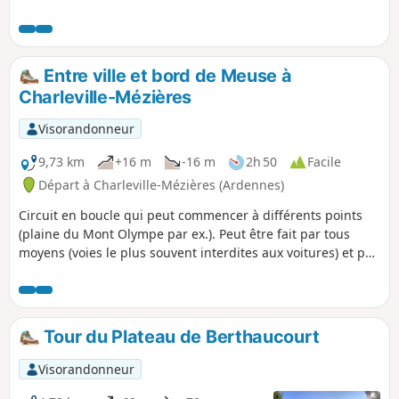
sur la voie Reims-Cologne par Warcq. (in Terres
Ardennaises, 04/2020), Cette boucle de 11,5 km, facile et
avec une orientation facile, visite le Moulin de Prix-les
Mézières, la Tour de l’Eau à Warcq et l'Étang de la Warenne.
Entre ville et bord de Meuse à
Charleville-Mézières
Visorandonneur
9,73 km
+16 m
-16 m
2h 50
Facile
Départ à Charleville-Mézières (Ardennes)
Circuit en boucle qui peut commencer à différents points
(plaine du Mont Olympe par ex.). Peut être fait par tous
moyens (voies le plus souvent interdites aux voitures) et par
tous les temps car le chemin est goudronné. Peut être fait
avec des enfants (faible dénivelé) et offre des aires de
pique-nique à plusieurs endroits. L'orientation est facile.
Tour du Plateau de Berthaucourt
Visorandonneur