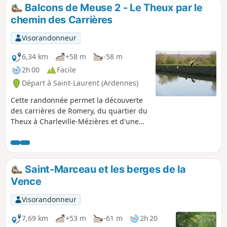
Balcons de Meuse 2 - Le Theux par le
chemin des Carrières
Visorandonneur
6,34 km
+58 m
-58 m
2h 00
Facile
Départ à Saint-Laurent (Ardennes)
Cette randonnée permet la découverte
des carrières de Romery, du quartier du
Theux à Charleville-Mézières et d'une
partie de la future Voie Verte,
programme d'aménagement des berges
de la Meuse. Il est possible de la
coupler avec la randonnée précédente
Saint-Marceau et les berges de la
au départ de Ville-sur-Lumes.
Vence
Visorandonneur
7,69 km
+53 m
-61 m
2h 20