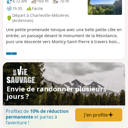
4,72 km
+69 m
-70 m
1h 35
Facile
Départ à Charleville-Mézières
(Ardennes)
Une petite promenade tonique avec une belle petite côte en
entrée, un passage devant le monument de la Résistance,
puis une descente vers Montcy-Saint-Pierre à travers bois
(beau panorama sur les deux Montcy) avant le retour vers
l'arrivée par la Voie Verte.
Envie de randonner plusieurs
jours ?
Profitez de
10% de réduction
J'en profite
permanente
et partez à
l’aventure !