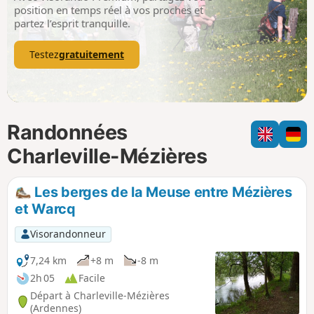
p
position en temps réel à vos proches et
partez l’esprit tranquille.
Testez
gratuitement
Randonnées
Charleville-Mézières
Les berges de la Meuse entre Mézières
et Warcq
Visorandonneur
7,24 km
+8 m
-8 m
2h 05
Facile
Départ à Charleville-Mézières
(Ardennes)