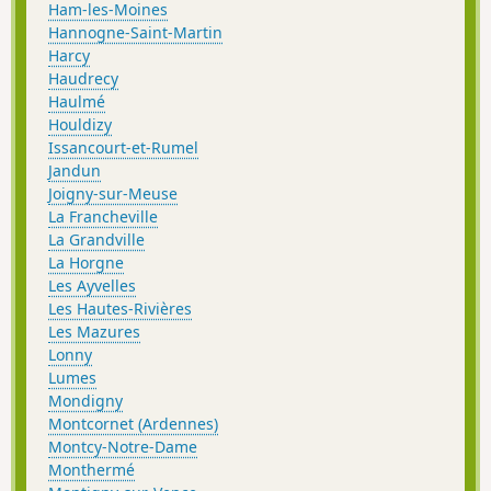
Ham-les-Moines
Hannogne-Saint-Martin
Harcy
Haudrecy
Haulmé
Houldizy
Issancourt-et-Rumel
Jandun
Joigny-sur-Meuse
La Francheville
La Grandville
La Horgne
Les Ayvelles
Les Hautes-Rivières
Les Mazures
Lonny
Lumes
Mondigny
Montcornet (Ardennes)
Montcy-Notre-Dame
Monthermé