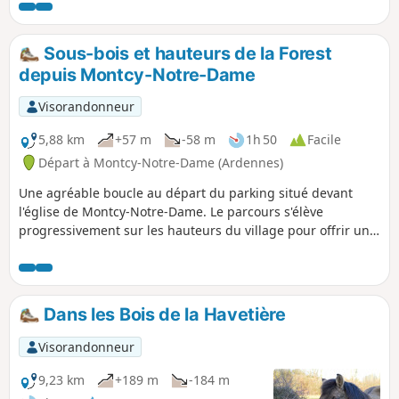
se trouvent à l'entrée de la Vallée de la Meuse (La Valeye).
Quelques points de vue appréciables, même si certains
points de passage obligés vous amènent à de petits trajets
Sous-bois et hauteurs de la Forest
en agglomération. Vous pouvez aussi choisir de faire ce
depuis Montcy-Notre-Dame
circuit en sens inverse.
Visorandonneur
5,88 km
+57 m
-58 m
1h 50
Facile
Départ à Montcy-Notre-Dame (Ardennes)
Une agréable boucle au départ du parking situé devant
l'église de Montcy-Notre-Dame. Le parcours s'élève
progressivement sur les hauteurs du village pour offrir une
belle alternance entre passages à découvert et tronçons
ombragés en sous-bois dans le secteur de la Forest, idéal
pour une sortie au frais les jours de chaleur.
Dans les Bois de la Havetière
Visorandonneur
9,23 km
+189 m
-184 m