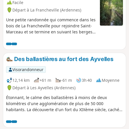
Facile
Départ à La Francheville (Ardennes)
Une petite randonnée qui commence dans les
bois de La Francheville pour rejoindre Saint-
Marceau et se termine en suivant les berges
de la Vence avec quelques friches
industrielles, vestiges de moulins à eau.
Des ballastières au fort des Ayvelles
Visorandonneur
12,14 km
+61 m
-61 m
3h 40
Moyenne
Départ à Les Ayvelles (Ardennes)
Étonnant, le calme des ballastières à moins de deux
kilomètres d'une agglomération de plus de 50 000
habitants. La découverte d'un fort du XIXème siècle, caché
dans les bois.