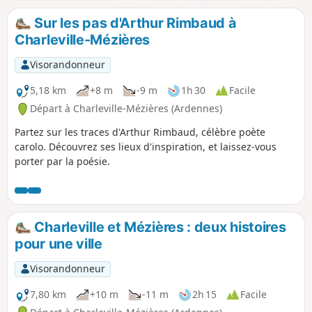
Sur les pas d'Arthur Rimbaud à
Charleville-Mézières
Visorandonneur
5,18 km
+8 m
-9 m
1h 30
Facile
Départ à Charleville-Mézières (Ardennes)
Partez sur les traces d'Arthur Rimbaud, célèbre poète
carolo. Découvrez ses lieux d'inspiration, et laissez-vous
porter par la poésie.
Charleville et Mézières : deux histoires
pour une ville
Visorandonneur
7,80 km
+10 m
-11 m
2h 15
Facile