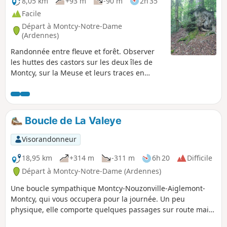
8,05 km
+93 m
-90 m
2h 35
Facile
Départ à Montcy-Notre-Dame
(Ardennes)
Randonnée entre fleuve et forêt. Observer
les huttes des castors sur les deux îles de
Montcy, sur la Meuse et leurs traces en
longeant le fleuve. Possibilité de visiter le
musée du linge. Autrefois, de nombreuses
maisons possédaient un lavoir et les
habitantes lavaient le linge des bourgeois
Boucle de La Valeye
de Charleville. Montcy-Notre-Dame était
surnommée Montcy-les-Linges.
Visorandonneur
18,95 km
+314 m
-311 m
6h 20
Difficile
Départ à Montcy-Notre-Dame (Ardennes)
Une boucle sympathique Montcy-Nouzonville-Aiglemont-
Montcy, qui vous occupera pour la journée. Un peu
physique, elle comporte quelques passages sur route mais
un maximum de chemins forestiers et relie les villages qui