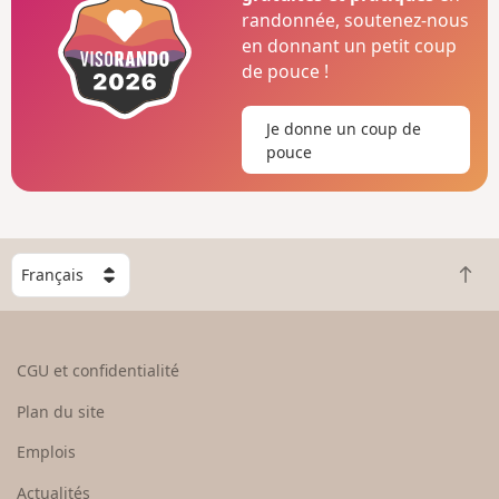
randonnée, soutenez-nous
en donnant un petit coup
de pouce !
Je donne un coup de
pouce
C
R
h
e
o
t
i
o
s
CGU et confidentialité
u
i
r
s
Plan du site
e
s
n
e
Emplois
h
z
Actualités
a
u