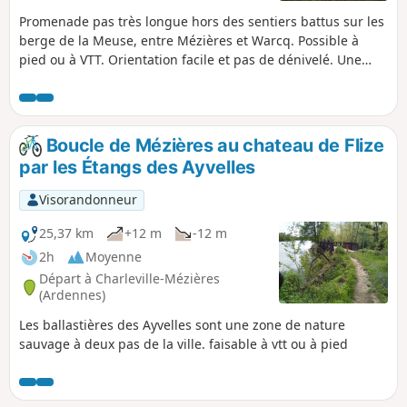
Promenade pas très longue hors des sentiers battus sur les
berge de la Meuse, entre Mézières et Warcq. Possible à
pied ou à VTT. Orientation facile et pas de dénivelé. Une
courte partie en ville à Warcq pour passer la Meuse et la
Sormonne mais la majorité de la balade est dans la nature.
Boucle de Mézières au chateau de Flize
par les Étangs des Ayvelles
Visorandonneur
25,37 km
+12 m
-12 m
2h
Moyenne
Départ à Charleville-Mézières
(Ardennes)
Les ballastières des Ayvelles sont une zone de nature
sauvage à deux pas de la ville. faisable à vtt ou à pied