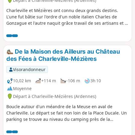
Départ à Charleville-Mézières (Ardennes)
Charleville et Mézières ont connu deux grands destins.
L'une fut bâtie sur l'ordre d'un noble italien Charles de
Gonzague et l'autre naquit grâce travail de ses artisans et à
la volonté des commerçants.
De la Maison des Ailleurs au Château
des Fées à Charleville-Mézières
Visorandonneur
10,02 km
+114 m
-106 m
3h 10
Moyenne
Départ à Charleville-Mézières (Ardennes)
Boucle autour d'un méandre de la Meuse en aval de
Charleville. Le départ se fait non loin de la Place Ducale. Un
parking se trouve au niveau du camping près de la
passerelle ou bien près de l'Avenue Gustave Gailly. Il y a du
dénivelé et quelques routes à forte vitesse à traverser.