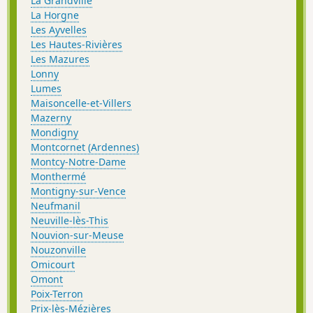
La Grandville
La Horgne
Les Ayvelles
Les Hautes-Rivières
Les Mazures
Lonny
Lumes
Maisoncelle-et-Villers
Mazerny
Mondigny
Montcornet (Ardennes)
Montcy-Notre-Dame
Monthermé
Montigny-sur-Vence
Neufmanil
Neuville-lès-This
Nouvion-sur-Meuse
Nouzonville
Omicourt
Omont
Poix-Terron
Prix-lès-Mézières