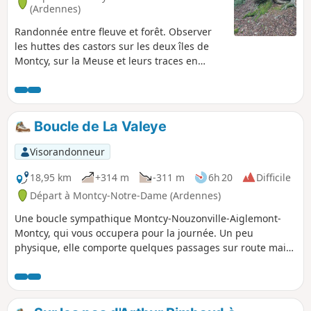
(Ardennes)
Randonnée entre fleuve et forêt. Observer
les huttes des castors sur les deux îles de
Montcy, sur la Meuse et leurs traces en
longeant le fleuve. Possibilité de visiter le
musée du linge. Autrefois, de nombreuses
maisons possédaient un lavoir et les
habitantes lavaient le linge des bourgeois
Boucle de La Valeye
de Charleville. Montcy-Notre-Dame était
surnommée Montcy-les-Linges.
Visorandonneur
18,95 km
+314 m
-311 m
6h 20
Difficile
Départ à Montcy-Notre-Dame (Ardennes)
Une boucle sympathique Montcy-Nouzonville-Aiglemont-
Montcy, qui vous occupera pour la journée. Un peu
physique, elle comporte quelques passages sur route mais
un maximum de chemins forestiers et relie les villages qui
se trouvent à l'entrée de la Vallée de la Meuse (La Valeye).
Quelques points de vue appréciables, même si certains
points de passage obligés vous amènent à de petits trajets