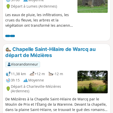
Départ à Lumes (Ardennes)
Les eaux de pluie, les infiltrations, les
crues du fleuve, les arbres et la
végétation ont transformé les anciennes
ballastières en une promenade très
agréable, dans un dédale de sentiers
longeant des étangs plus beaux les uns
que les autres, côtoyant la Meuse avec
Chapelle Saint-Hilaire de Warcq au
de très jolis paysages en toile de fond et
départ de Mézières
la rumeur paisible des activités
humaines alentour.
Visorandonneur
11,38 km
+12 m
-12 m
3h 15
Moyenne
Départ à Charleville-Mézières
(Ardennes)
De Mézières à la Chapelle Saint-Hilaire de Warcq par le
Moulin de Prix et l'Étang de la Warenne. Devant la chapelle,
dans la plaine Saint-Hilaire, se trouvait le gué des romains