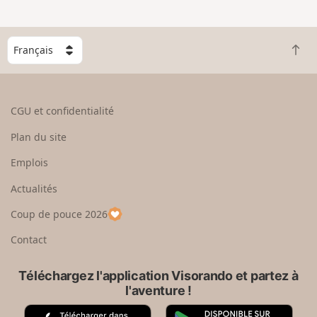
C
R
h
e
o
t
i
o
s
CGU et confidentialité
u
i
r
s
Plan du site
e
s
n
e
Emplois
h
z
Actualités
a
u
u
n
Coup de pouce 2026
t
p
a
Contact
y
s
Téléchargez l'application Visorando et partez à
l'aventure !
A
G