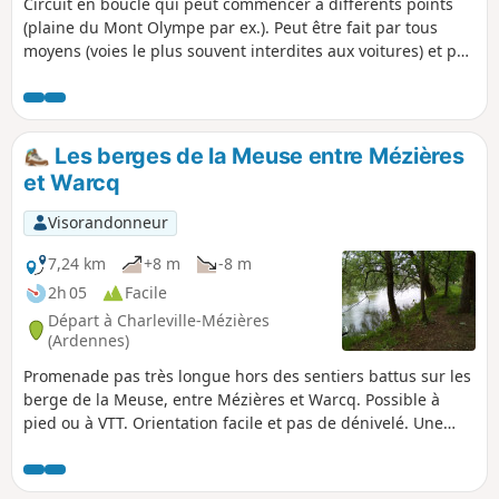
Circuit en boucle qui peut commencer à différents points
(plaine du Mont Olympe par ex.). Peut être fait par tous
moyens (voies le plus souvent interdites aux voitures) et par
tous les temps car le chemin est goudronné. Peut être fait
avec des enfants (faible dénivelé) et offre des aires de
pique-nique à plusieurs endroits. L'orientation est facile.
Les berges de la Meuse entre Mézières
et Warcq
Visorandonneur
7,24 km
+8 m
-8 m
2h 05
Facile
Départ à Charleville-Mézières
(Ardennes)
Promenade pas très longue hors des sentiers battus sur les
berge de la Meuse, entre Mézières et Warcq. Possible à
pied ou à VTT. Orientation facile et pas de dénivelé. Une
courte partie en ville à Warcq pour passer la Meuse et la
Sormonne mais la majorité de la balade est dans la nature.