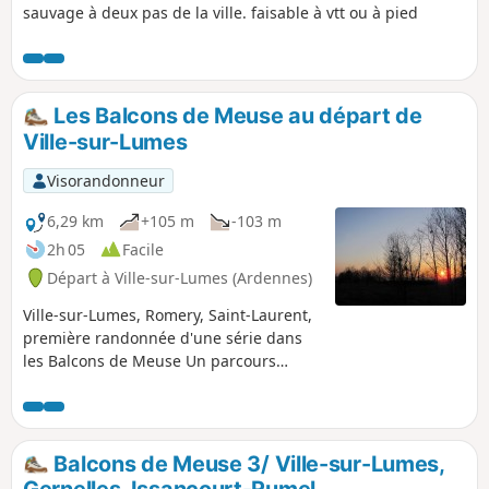
sauvage à deux pas de la ville. faisable à vtt ou à pied
Les Balcons de Meuse au départ de
Ville-sur-Lumes
Visorandonneur
6,29 km
+105 m
-103 m
2h 05
Facile
Départ à Ville-sur-Lumes (Ardennes)
Ville-sur-Lumes, Romery, Saint-Laurent,
première randonnée d'une série dans
les Balcons de Meuse Un parcours
reliant des villages situés au bord de la
Meuse, empruntant des sentiers et des
chemins de prairies et passant par des
carrières .
Balcons de Meuse 3/ Ville-sur-Lumes,