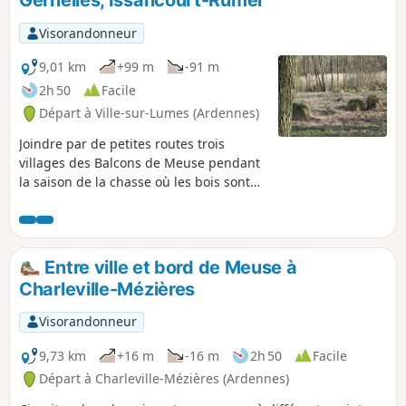
Gernelles, Issancourt-Rumel
Visorandonneur
9,01 km
+99 m
-91 m
2h 50
Facile
Départ à Ville-sur-Lumes (Ardennes)
Joindre par de petites routes trois
villages des Balcons de Meuse pendant
la saison de la chasse où les bois sont
peu conseillés. Cet itinéraire est très
agréable et permet de découvrir des
endroits privilégiés. Il peut se joindre à
la randonnée n°1 qu'il prolongerait.
Entre ville et bord de Meuse à
Charleville-Mézières
Visorandonneur
9,73 km
+16 m
-16 m
2h 50
Facile
Départ à Charleville-Mézières (Ardennes)