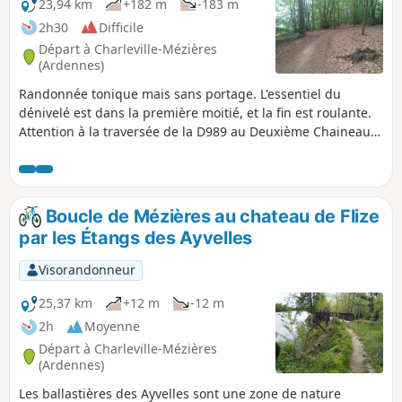
23,94 km
+182 m
-183 m
2h30
Difficile
Départ à Charleville-Mézières
(Ardennes)
Randonnée tonique mais sans portage. L'essentiel du
dénivelé est dans la première moitié, et la fin est roulante.
Attention à la traversée de la D989 au Deuxième Chaineau,
la route est assez fréquentée.
Boucle de Mézières au chateau de Flize
par les Étangs des Ayvelles
Visorandonneur
25,37 km
+12 m
-12 m
2h
Moyenne
Départ à Charleville-Mézières
(Ardennes)
Les ballastières des Ayvelles sont une zone de nature