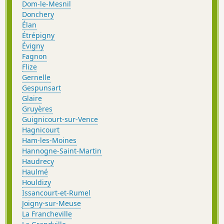
Dom-le-Mesnil
Donchery
Élan
Étrépigny
Évigny
Fagnon
Flize
Gernelle
Gespunsart
Glaire
Gruyères
Guignicourt-sur-Vence
Hagnicourt
Ham-les-Moines
Hannogne-Saint-Martin
Haudrecy
Haulmé
Houldizy
Issancourt-et-Rumel
Joigny-sur-Meuse
La Francheville