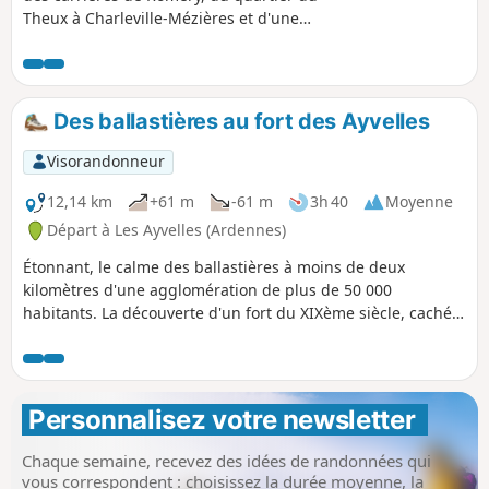
Theux à Charleville-Mézières et d'une
partie de la future Voie Verte,
programme d'aménagement des berges
de la Meuse. Il est possible de la
coupler avec la randonnée précédente
Des ballastières au fort des Ayvelles
au départ de Ville-sur-Lumes.
Visorandonneur
12,14 km
+61 m
-61 m
3h 40
Moyenne
Départ à Les Ayvelles (Ardennes)
Étonnant, le calme des ballastières à moins de deux
kilomètres d'une agglomération de plus de 50 000
habitants. La découverte d'un fort du XIXème siècle, caché
dans les bois.
Personnalisez votre newsletter 
Chaque semaine, recevez des idées de randonnées qui
vous correspondent : choisissez la durée moyenne, la