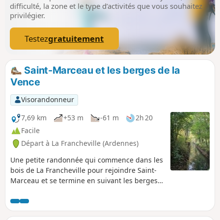
difficulté, la zone et le type d’activités que vous souhaitez
privilégier.
Testez
gratuitement
Saint-Marceau et les berges de la
Vence
Visorandonneur
7,69 km
+53 m
-61 m
2h 20
Facile
Départ à La Francheville (Ardennes)
Une petite randonnée qui commence dans les
bois de La Francheville pour rejoindre Saint-
Marceau et se termine en suivant les berges
de la Vence avec quelques friches
industrielles, vestiges de moulins à eau.