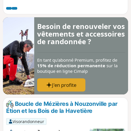
sur la voie Reims-Cologne par Warcq. (in Terres
Ardennaises, 04/2020), Cette boucle de 11,5 km, facile et
avec une orientation facile, visite le Moulin de Prix-les
Mézières, la Tour de l’Eau à Warcq et l'Étang de la Warenne.
Besoin de renouveler vos
vêtements et accessoires
de randonnée ?
En tant qu’abonné Premium, profitez de
15% de réduction permanente
sur la
boutique en ligne Cimalp
J'en profite
Boucle de Mézières à Nouzonville par
Étion et les Bois de la Havetière
Visorandonneur