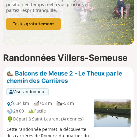
p
position en temps réel à vos proches et
partez l’esprit tranquille.
Testez
gratuitement
Randonnées Villers-Semeuse
Balcons de Meuse 2 - Le Theux par le
chemin des Carrières
Visorandonneur
6,34 km
+58 m
-58 m
2h 00
Facile
Départ à Saint-Laurent (Ardennes)
Cette randonnée permet la découverte
des carrières de Romery, du quartier du