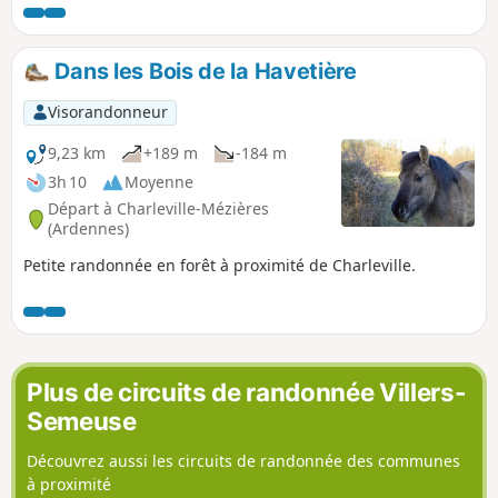
Dans les Bois de la Havetière
Visorandonneur
9,23 km
+189 m
-184 m
3h 10
Moyenne
Départ à Charleville-Mézières
(Ardennes)
Petite randonnée en forêt à proximité de Charleville.
Plus de circuits de randonnée Villers-
Semeuse
Découvrez aussi les circuits de randonnée des communes
à proximité