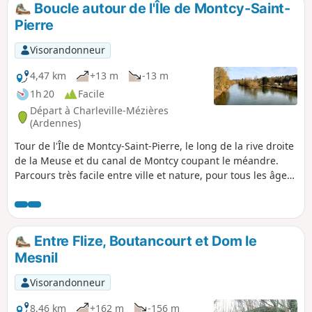
Boucle autour de l'Île de Montcy-Saint-
Pierre
Visorandonneur
4,47 km
+13 m
-13 m
1h 20
Facile
Départ à Charleville-Mézières
(Ardennes)
Tour de l'Île de Montcy-Saint-Pierre, le long de la rive droite
de la Meuse et du canal de Montcy coupant le méandre.
Parcours très facile entre ville et nature, pour tous les âges.
Les sportifs aguerris comme les promeneurs qui cherchent
l'évasion y trouveront leur bonheur. Nombreux points
d'observation de la faune peuplant la Meuse et plusieurs
points de vue sur Charleville-Mézières et les environs.
Entre Flize, Boutancourt et Dom le
Mesnil
Visorandonneur
8,46 km
+162 m
-156 m