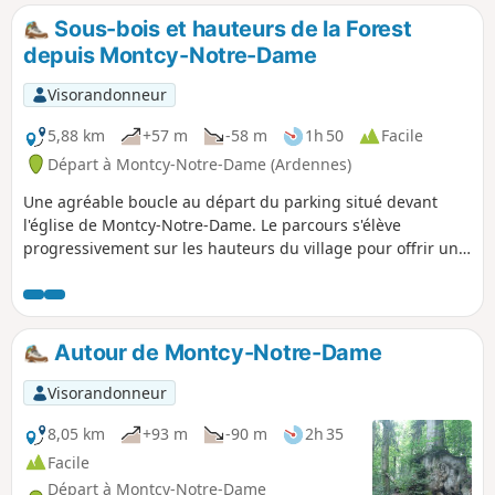
Sous-bois et hauteurs de la Forest
depuis Montcy-Notre-Dame
Visorandonneur
5,88 km
+57 m
-58 m
1h 50
Facile
Départ à Montcy-Notre-Dame (Ardennes)
Une agréable boucle au départ du parking situé devant
l'église de Montcy-Notre-Dame. Le parcours s'élève
progressivement sur les hauteurs du village pour offrir une
belle alternance entre passages à découvert et tronçons
ombragés en sous-bois dans le secteur de la Forest, idéal
pour une sortie au frais les jours de chaleur.
Autour de Montcy-Notre-Dame
Visorandonneur
8,05 km
+93 m
-90 m
2h 35
Facile
Départ à Montcy-Notre-Dame