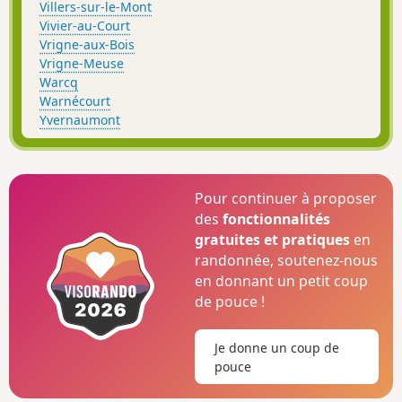
Villers-sur-le-Mont
Vivier-au-Court
Vrigne-aux-Bois
Vrigne-Meuse
Warcq
Warnécourt
Yvernaumont
Pour continuer à proposer
des
fonctionnalités
gratuites et pratiques
en
randonnée, soutenez-nous
en donnant un petit coup
de pouce !
Je donne un coup de
pouce