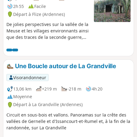
2h 55
Facile
Départ à Flize (Ardennes)
De jolies perspectives sur la vallée de la
Meuse et les villages environnants ainsi
que des traces de la seconde guerre,
dans un lieu où l'extraction de la pierre
a marqué l'histoire économique.
Une Boucle autour de La Grandville
Visorandonneur
13,06 km
+219 m
-218 m
4h 20
Moyenne
Départ à La Grandville (Ardennes)
Circuit en sous-bois et vallons. Panoramas sur la crête des
vallées de Gernelle et d'Issancourt-et-Rumel et, à la fin de la
randonnée, sur La Grandville