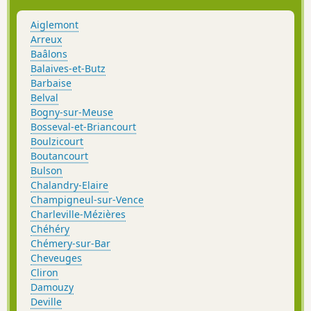
Aiglemont
Arreux
Baâlons
Balaives-et-Butz
Barbaise
Belval
Bogny-sur-Meuse
Bosseval-et-Briancourt
Boulzicourt
Boutancourt
Bulson
Chalandry-Elaire
Champigneul-sur-Vence
Charleville-Mézières
Chéhéry
Chémery-sur-Bar
Cheveuges
Cliron
Damouzy
Deville