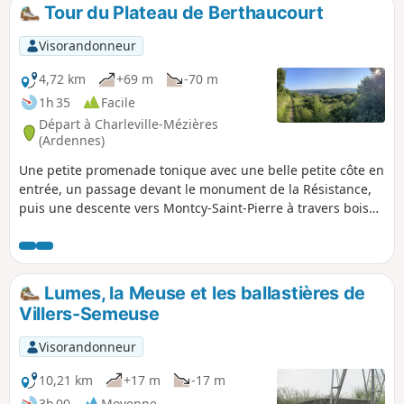
Tour du Plateau de Berthaucourt
Visorandonneur
4,72 km
+69 m
-70 m
1h 35
Facile
Départ à Charleville-Mézières
(Ardennes)
Une petite promenade tonique avec une belle petite côte en
entrée, un passage devant le monument de la Résistance,
puis une descente vers Montcy-Saint-Pierre à travers bois
(beau panorama sur les deux Montcy) avant le retour vers
l'arrivée par la Voie Verte.
Lumes, la Meuse et les ballastières de
Villers-Semeuse
Visorandonneur
10,21 km
+17 m
-17 m
3h 00
Moyenne