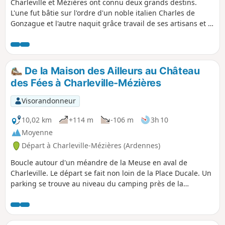
Charleville et Mézières ont connu deux grands destins.
L'une fut bâtie sur l'ordre d'un noble italien Charles de
Gonzague et l'autre naquit grâce travail de ses artisans et à
la volonté des commerçants.
De la Maison des Ailleurs au Château
des Fées à Charleville-Mézières
Visorandonneur
10,02 km
+114 m
-106 m
3h 10
Moyenne
Départ à Charleville-Mézières (Ardennes)
Boucle autour d'un méandre de la Meuse en aval de
Charleville. Le départ se fait non loin de la Place Ducale. Un
parking se trouve au niveau du camping près de la
passerelle ou bien près de l'Avenue Gustave Gailly. Il y a du
dénivelé et quelques routes à forte vitesse à traverser.