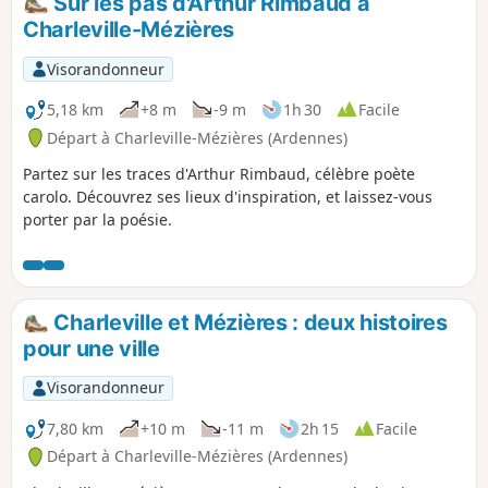
Sur les pas d'Arthur Rimbaud à
en agglomération. Vous pouvez aussi choisir de faire ce
Charleville-Mézières
circuit en sens inverse.
Visorandonneur
5,18 km
+8 m
-9 m
1h 30
Facile
Départ à Charleville-Mézières (Ardennes)
Partez sur les traces d'Arthur Rimbaud, célèbre poète
carolo. Découvrez ses lieux d'inspiration, et laissez-vous
porter par la poésie.
Charleville et Mézières : deux histoires
pour une ville
Visorandonneur
7,80 km
+10 m
-11 m
2h 15
Facile
Départ à Charleville-Mézières (Ardennes)