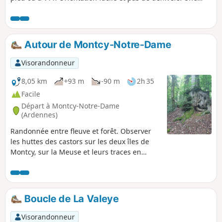
courte partie en ville à Warcq pour passer la Meuse et la
Sormonne mais la majorité de la balade est dans la nature.
Autour de Montcy-Notre-Dame
Visorandonneur
8,05 km
+93 m
-90 m
2h 35
Facile
Départ à Montcy-Notre-Dame
(Ardennes)
Randonnée entre fleuve et forêt. Observer
les huttes des castors sur les deux îles de
Montcy, sur la Meuse et leurs traces en
longeant le fleuve. Possibilité de visiter le
musée du linge. Autrefois, de nombreuses
maisons possédaient un lavoir et les
habitantes lavaient le linge des bourgeois
Boucle de La Valeye
de Charleville. Montcy-Notre-Dame était
surnommée Montcy-les-Linges.
Visorandonneur