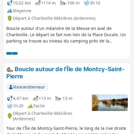
10,02 km
+114 m
-106 m
3h 10
Moyenne
Départ à Charleville-Mézières (Ardennes)
Boucle autour d'un méandre de la Meuse en aval de
Charleville. Le départ se fait non loin de la Place Ducale. Un
parking se trouve au niveau du camping près de la
passerelle ou bien près de l'Avenue Gustave Gailly. Il y a du
dénivelé et quelques routes à forte vitesse à traverser.
Boucle autour de l'Île de Montcy-Saint-
Pierre
Visorandonneur
4,47 km
+13 m
-13 m
1h 20
Facile
Départ à Charleville-Mézières
(Ardennes)
Tour de l'Île de Montcy-Saint-Pierre, le long de la rive droite