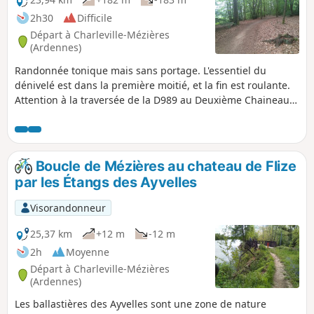
2h30
Difficile
Départ à Charleville-Mézières
(Ardennes)
Randonnée tonique mais sans portage. L'essentiel du
dénivelé est dans la première moitié, et la fin est roulante.
Attention à la traversée de la D989 au Deuxième Chaineau,
la route est assez fréquentée.
Boucle de Mézières au chateau de Flize
par les Étangs des Ayvelles
Visorandonneur
25,37 km
+12 m
-12 m
2h
Moyenne
Départ à Charleville-Mézières
(Ardennes)
Les ballastières des Ayvelles sont une zone de nature