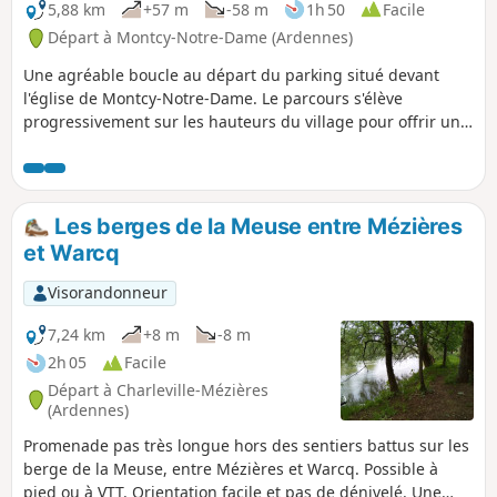
5,88 km
+57 m
-58 m
1h 50
Facile
Départ à Montcy-Notre-Dame (Ardennes)
Une agréable boucle au départ du parking situé devant
l'église de Montcy-Notre-Dame. Le parcours s'élève
progressivement sur les hauteurs du village pour offrir une
belle alternance entre passages à découvert et tronçons
ombragés en sous-bois dans le secteur de la Forest, idéal
pour une sortie au frais les jours de chaleur.
Les berges de la Meuse entre Mézières
et Warcq
Visorandonneur
7,24 km
+8 m
-8 m
2h 05
Facile
Départ à Charleville-Mézières
(Ardennes)
Promenade pas très longue hors des sentiers battus sur les
berge de la Meuse, entre Mézières et Warcq. Possible à
pied ou à VTT. Orientation facile et pas de dénivelé. Une