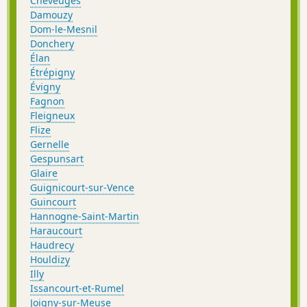
Cheveuges
Damouzy
Dom-le-Mesnil
Donchery
Élan
Étrépigny
Évigny
Fagnon
Fleigneux
Flize
Gernelle
Gespunsart
Glaire
Guignicourt-sur-Vence
Guincourt
Hannogne-Saint-Martin
Haraucourt
Haudrecy
Houldizy
Illy
Issancourt-et-Rumel
Joigny-sur-Meuse