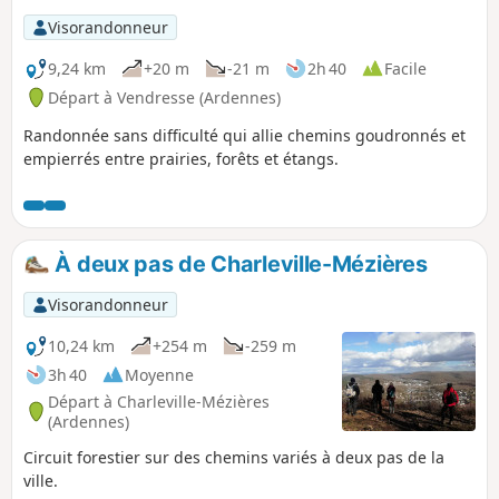
Visorandonneur
9,24 km
+20 m
-21 m
2h 40
Facile
Départ à Vendresse (Ardennes)
Randonnée sans difficulté qui allie chemins goudronnés et
empierrés entre prairies, forêts et étangs.
À deux pas de Charleville-Mézières
Visorandonneur
10,24 km
+254 m
-259 m
3h 40
Moyenne
Départ à Charleville-Mézières
(Ardennes)
Circuit forestier sur des chemins variés à deux pas de la
ville.