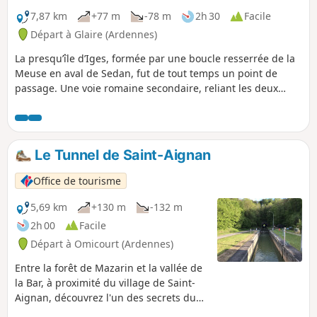
7,87 km
+77 m
-78 m
2h 30
Facile
Départ à Glaire (Ardennes)
La presqu’île d’Iges, formée par une boucle resserrée de la
Meuse en aval de Sedan, fut de tout temps un point de
passage. Une voie romaine secondaire, reliant les deux
grandes voies Reims-Cologne et Reims-Trèves passait par
Iges et traversait la Meuse par un gué pavé. Après la
capitulation de 1870, 80 000 soldats français furent parqués
dans la presqu’île, dans des conditions épouvantables,
Le Tunnel de Saint-Aignan
avant leur transfert en Allemagne, d’où le nom de « Camp
de la Misère » attribué à la presqu’île.
Office de tourisme
5,69 km
+130 m
-132 m
2h 00
Facile
Départ à Omicourt (Ardennes)
Entre la forêt de Mazarin et la vallée de
la Bar, à proximité du village de Saint-
Aignan, découvrez l'un des secrets du
canal des Ardennes qui pour éviter les