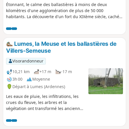
Étonnant, le calme des ballastières à moins de deux
kilomètres d'une agglomération de plus de 50 000
habitants. La découverte d'un fort du XIXème siècle, caché
dans les bois.
Lumes, la Meuse et les ballastières de
Villers-Semeuse
Visorandonneur
10,21 km
+17 m
-17 m
3h 00
Moyenne
Départ à Lumes (Ardennes)
Les eaux de pluie, les infiltrations, les
crues du fleuve, les arbres et la
végétation ont transformé les anciennes
ballastières en une promenade très
agréable, dans un dédale de sentiers
longeant des étangs plus beaux les uns