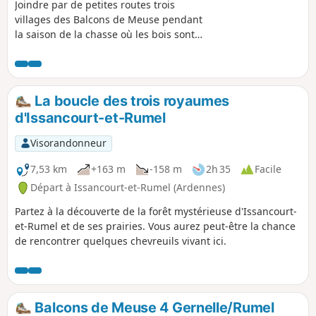
Joindre par de petites routes trois
villages des Balcons de Meuse pendant
la saison de la chasse où les bois sont
peu conseillés. Cet itinéraire est très
agréable et permet de découvrir des
endroits privilégiés. Il peut se joindre à
la randonnée n°1 qu'il prolongerait.
La boucle des trois royaumes
d'Issancourt-et-Rumel
Visorandonneur
7,53 km
+163 m
-158 m
2h 35
Facile
Départ à Issancourt-et-Rumel (Ardennes)
Partez à la découverte de la forêt mystérieuse d'Issancourt-
et-Rumel et de ses prairies. Vous aurez peut-être la chance
de rencontrer quelques chevreuils vivant ici.
Balcons de Meuse 4 Gernelle/Rumel