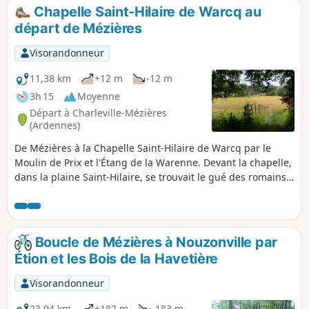
stratégique qu'a pu représenter ce Haut Lieu proche de la
Chapelle Saint-Hilaire de Warcq au
frontière. Dans les deux nécropoles de Noyers reposent
départ de Mézières
près de 30000 soldats allemands et français.
Visorandonneur
11,38 km
+12 m
-12 m
3h 15
Moyenne
Départ à Charleville-Mézières
(Ardennes)
De Mézières à la Chapelle Saint-Hilaire de Warcq par le
Moulin de Prix et l'Étang de la Warenne. Devant la chapelle,
dans la plaine Saint-Hilaire, se trouvait le gué des romains
sur la voie Reims-Cologne par Warcq. (in Terres
Ardennaises, 04/2020), Cette boucle de 11,5 km, facile et
avec une orientation facile, visite le Moulin de Prix-les
Mézières, la Tour de l’Eau à Warcq et l'Étang de la Warenne.
Boucle de Mézières à Nouzonville par
Étion et les Bois de la Havetière
Visorandonneur
23,94 km
+182 m
-183 m