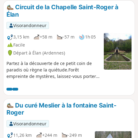
que les autres, côtoyant la Meuse avec
Circuit de la Chapelle Saint-Roger à
de très jolis paysages en toile de fond et
Élan
la rumeur paisible des activités
humaines alentour.
Visorandonneur
3,15 km
+58 m
-57 m
1h 05
Facile
Départ à Élan (Ardennes)
Partez à la découverte de ce petit coin de
paradis où règne la quiétude.Forêt
empreinte de mystères, laissez-vous porter
par le chant des oiseaux...
Du curé Meslier à la fontaine Saint-
Roger
Visorandonneur
11,26 km
+244 m
-249 m