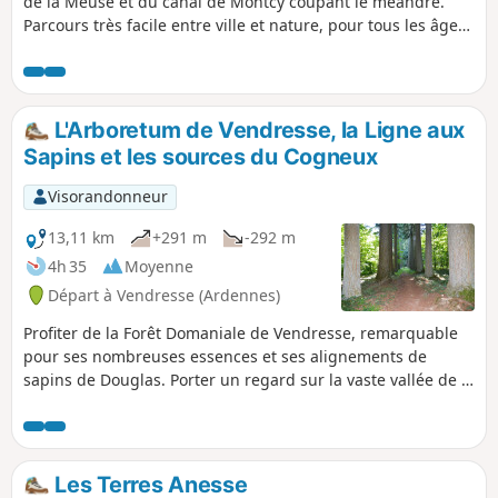
de la Meuse et du canal de Montcy coupant le méandre.
Parcours très facile entre ville et nature, pour tous les âges.
Les sportifs aguerris comme les promeneurs qui cherchent
l'évasion y trouveront leur bonheur. Nombreux points
d'observation de la faune peuplant la Meuse et plusieurs
points de vue sur Charleville-Mézières et les environs.
L'Arboretum de Vendresse, la Ligne aux
Sapins et les sources du Cogneux
Visorandonneur
13,11 km
+291 m
-292 m
4h 35
Moyenne
Départ à Vendresse (Ardennes)
Profiter de la Forêt Domaniale de Vendresse, remarquable
pour ses nombreuses essences et ses alignements de
sapins de Douglas. Porter un regard sur la vaste vallée de la
Bar et le canal des Ardennes, avant de descendre vers
Omicourt. Remonter pour retrouver ensuite la vallée de la
Bar. Cheminer le long du Rouge Cogneux et découvrir ses
sources résurgentes. Retrouver la "Domaniale".
Les Terres Anesse