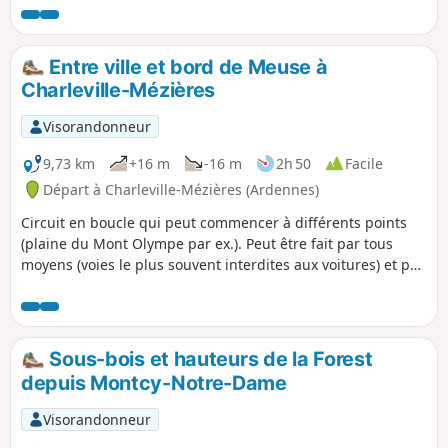
détours passe sous la montagne. Une
belle petite balade à faire en famille en
faisant ououhhhh pour faire résonner
Entre ville et bord de Meuse à
l'écho dans le tunnel fluvial.
Charleville-Mézières
Visorandonneur
9,73 km
+16 m
-16 m
2h 50
Facile
Départ à Charleville-Mézières (Ardennes)
Circuit en boucle qui peut commencer à différents points
(plaine du Mont Olympe par ex.). Peut être fait par tous
moyens (voies le plus souvent interdites aux voitures) et par
tous les temps car le chemin est goudronné. Peut être fait
avec des enfants (faible dénivelé) et offre des aires de
pique-nique à plusieurs endroits. L'orientation est facile.
Sous-bois et hauteurs de la Forest
depuis Montcy-Notre-Dame
Visorandonneur