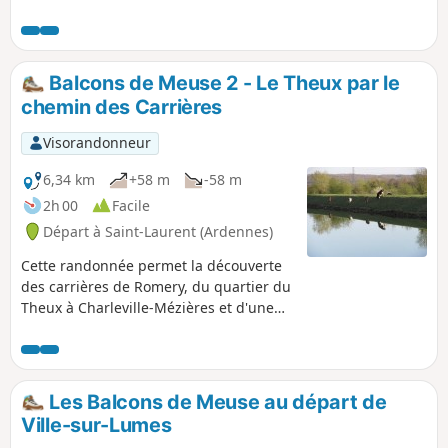
de la Vence avec quelques friches
industrielles, vestiges de moulins à eau.
Balcons de Meuse 2 - Le Theux par le
chemin des Carrières
Visorandonneur
6,34 km
+58 m
-58 m
2h 00
Facile
Départ à Saint-Laurent (Ardennes)
Cette randonnée permet la découverte
des carrières de Romery, du quartier du
Theux à Charleville-Mézières et d'une
partie de la future Voie Verte,
programme d'aménagement des berges
de la Meuse. Il est possible de la
coupler avec la randonnée précédente
Les Balcons de Meuse au départ de
au départ de Ville-sur-Lumes.
Ville-sur-Lumes