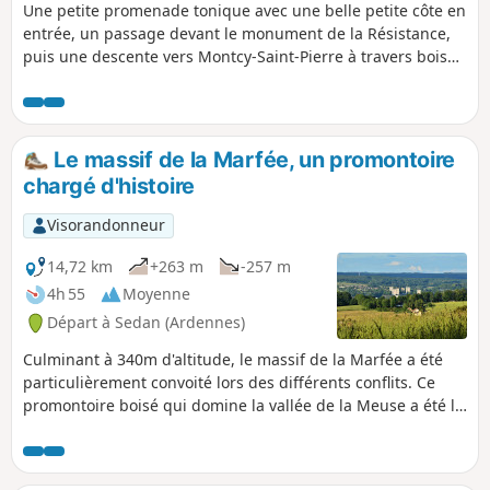
Une petite promenade tonique avec une belle petite côte en
entrée, un passage devant le monument de la Résistance,
puis une descente vers Montcy-Saint-Pierre à travers bois
(beau panorama sur les deux Montcy) avant le retour vers
l'arrivée par la Voie Verte.
Le massif de la Marfée, un promontoire
chargé d'histoire
Visorandonneur
14,72 km
+263 m
-257 m
4h 55
Moyenne
Départ à Sedan (Ardennes)
Culminant à 340m d'altitude, le massif de la Marfée a été
particulièrement convoité lors des différents conflits. Ce
promontoire boisé qui domine la vallée de la Meuse a été le
témoin de nombreux drames historiques du "Pays
Sedanais". Depuis le belvédère où plus de dix villages
pourront être observés, il est facile de comprendre l'intérêt