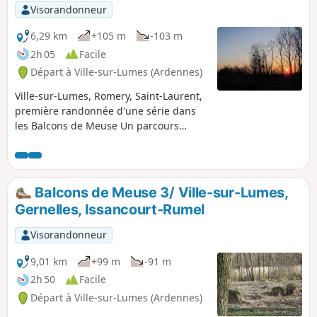
Visorandonneur
6,29 km
+105 m
-103 m
2h 05
Facile
Départ à Ville-sur-Lumes (Ardennes)
Ville-sur-Lumes, Romery, Saint-Laurent,
première randonnée d'une série dans
les Balcons de Meuse Un parcours
reliant des villages situés au bord de la
Meuse, empruntant des sentiers et des
chemins de prairies et passant par des
carrières .
Balcons de Meuse 3/ Ville-sur-Lumes,
Gernelles, Issancourt-Rumel
Visorandonneur
9,01 km
+99 m
-91 m
2h 50
Facile
Départ à Ville-sur-Lumes (Ardennes)