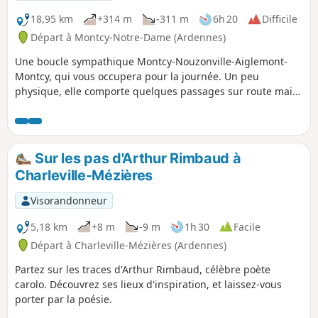
18,95 km
+314 m
-311 m
6h 20
Difficile
Départ à Montcy-Notre-Dame (Ardennes)
Une boucle sympathique Montcy-Nouzonville-Aiglemont-
Montcy, qui vous occupera pour la journée. Un peu
physique, elle comporte quelques passages sur route mais
un maximum de chemins forestiers et relie les villages qui
se trouvent à l'entrée de la Vallée de la Meuse (La Valeye).
Quelques points de vue appréciables, même si certains
points de passage obligés vous amènent à de petits trajets
Sur les pas d'Arthur Rimbaud à
en agglomération. Vous pouvez aussi choisir de faire ce
Charleville-Mézières
circuit en sens inverse.
Visorandonneur
5,18 km
+8 m
-9 m
1h 30
Facile
Départ à Charleville-Mézières (Ardennes)
Partez sur les traces d'Arthur Rimbaud, célèbre poète
carolo. Découvrez ses lieux d'inspiration, et laissez-vous
porter par la poésie.