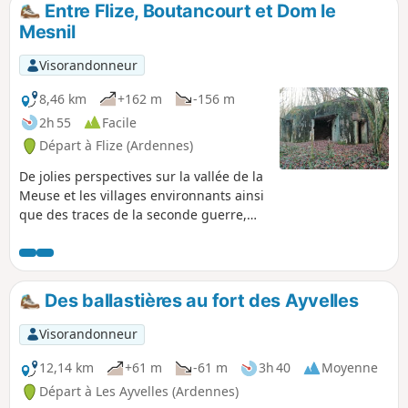
Entre Flize, Boutancourt et Dom le
p
Mesnil
Visorandonneur
8,46 km
+162 m
-156 m
2h 55
Facile
Départ à Flize (Ardennes)
De jolies perspectives sur la vallée de la
Meuse et les villages environnants ainsi
que des traces de la seconde guerre,
dans un lieu où l'extraction de la pierre
a marqué l'histoire économique.
Des ballastières au fort des Ayvelles
Visorandonneur
12,14 km
+61 m
-61 m
3h 40
Moyenne
Départ à Les Ayvelles (Ardennes)