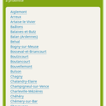
à proximité
Aiglemont
Arreux
Artaise-le-Vivier
Baâlons
Balaives-et-Butz
Balan (Ardennes)
Belval
Bogny-sur-Meuse
Bosseval-et-Briancourt
Boulzicourt
Boutancourt
Bouvellemont
Bulson
Chagny
Chalandry-Elaire
Champigneul-sur-Vence
Charleville-Mézières
Chéhéry
Chémery-sur-Bar