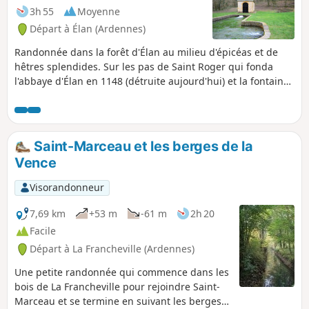
3h 55
Moyenne
Départ à Élan (Ardennes)
Randonnée dans la forêt d'Élan au milieu d'épicéas et de
hêtres splendides. Sur les pas de Saint Roger qui fonda
l'abbaye d'Élan en 1148 (détruite aujourd'hui) et la fontaine
miraculeuse qui guérit la stérilité et les peines d'amour. Sur
les pas également du curé Meslier qui officia à Étrépigny,
Balaives et Butz de 1689 à 1729 qui était athée et
révolutionnaire.
Saint-Marceau et les berges de la
Vence
Visorandonneur
7,69 km
+53 m
-61 m
2h 20
Facile
Départ à La Francheville (Ardennes)
Une petite randonnée qui commence dans les
bois de La Francheville pour rejoindre Saint-
Marceau et se termine en suivant les berges