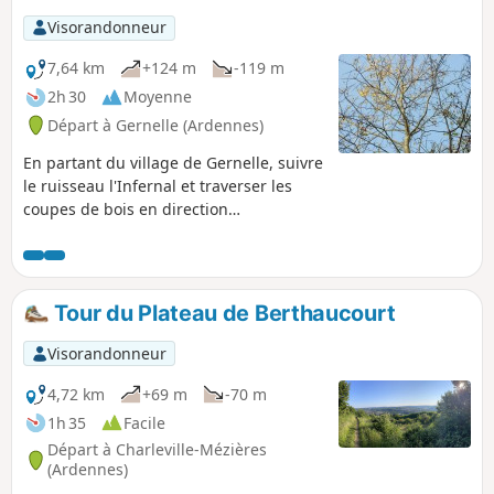
Visorandonneur
7,64 km
+124 m
-119 m
2h 30
Moyenne
Départ à Gernelle (Ardennes)
En partant du village de Gernelle, suivre
le ruisseau l'Infernal et traverser les
coupes de bois en direction
d'Issancourt. Là, rejoindre la Vrigne et
remonter par Rumel vers le Calvaire de
Gernelle et l'une des plus belles vallées
du canton.
Tour du Plateau de Berthaucourt
Visorandonneur
4,72 km
+69 m
-70 m
1h 35
Facile
Départ à Charleville-Mézières
(Ardennes)