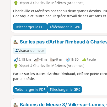
Départ à Charleville-Mézières (Ardennes)
Charleville et Mézières ont connu deux grands destins. L'un
Gonzague et l'autre naquit grâce travail de ses artisans e
Télécharger le PDF
Télécharger le GPX
Sur les pas d'Arthur Rimbaud à Charlev
Visorandonneur
5,18 km
+8 m
-9 m
1h 30
Facile
Départ à Charleville-Mézières (Ardennes)
Partez sur les traces d'Arthur Rimbaud, célèbre poète carol
par la poésie.
Télécharger le PDF
Télécharger le GPX
Balcons de Meuse 3/ Ville-sur-Lumes, 