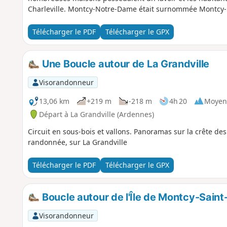
Charleville. Montcy-Notre-Dame était surnommée Montcy-l
Télécharger le PDF
Télécharger le GPX
Une Boucle autour de La Grandville
Visorandonneur
13,06 km
+219 m
-218 m
4h 20
Moyen
Départ à La Grandville (Ardennes)
Circuit en sous-bois et vallons. Panoramas sur la crête des 
randonnée, sur La Grandville
Télécharger le PDF
Télécharger le GPX
Boucle autour de l'Île de Montcy-Saint
Visorandonneur