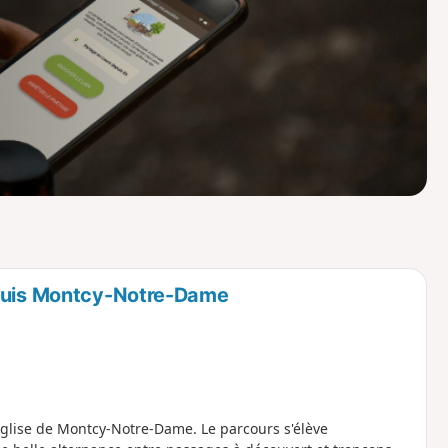
o
a
i
m
p
epuis Montcy-Notre-Dame
église de Montcy-Notre-Dame. Le parcours s'élève