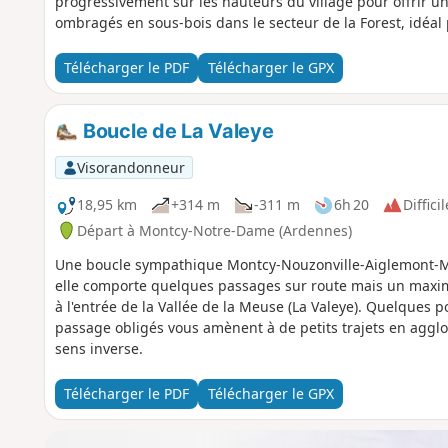
progressivement sur les hauteurs du village pour offrir u
ombragés en sous-bois dans le secteur de la Forest, idéal p
Télécharger le PDF
Télécharger le GPX
Boucle de La Valeye
Visorandonneur
18,95 km
+314 m
-311 m
6h 20
Difficil
Départ à Montcy-Notre-Dame (Ardennes)
Une boucle sympathique Montcy-Nouzonville-Aiglemont-Mo
elle comporte quelques passages sur route mais un maximum
à l'entrée de la Vallée de la Meuse (La Valeye). Quelques 
passage obligés vous amènent à de petits trajets en agglom
sens inverse.
Télécharger le PDF
Télécharger le GPX