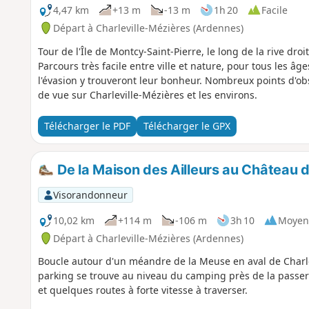
4,47 km
+13 m
-13 m
1h 20
Facile
Départ à Charleville-Mézières (Ardennes)
Tour de l'Île de Montcy-Saint-Pierre, le long de la rive d
Parcours très facile entre ville et nature, pour tous les 
l'évasion y trouveront leur bonheur. Nombreux points d'ob
de vue sur Charleville-Mézières et les environs.
Télécharger le PDF
Télécharger le GPX
De la Maison des Ailleurs au Château d
Visorandonneur
10,02 km
+114 m
-106 m
3h 10
Moyen
Départ à Charleville-Mézières (Ardennes)
Boucle autour d'un méandre de la Meuse en aval de Charlevi
parking se trouve au niveau du camping près de la passerel
et quelques routes à forte vitesse à traverser.