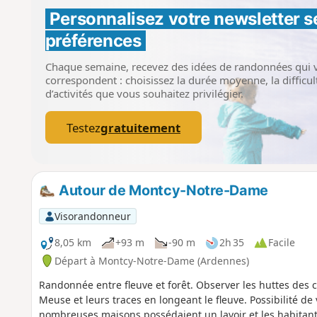
Personnalisez votre newsletter 
s
préférences
Chaque semaine, recevez des idées de randonnées qui 
correspondent : choisissez la durée moyenne, la difficult
d’activités que vous souhaitez privilégier.
Testez
gratuitement
Autour de Montcy-Notre-Dame
Visorandonneur
8,05 km
+93 m
-90 m
2h 35
Facile
Départ à Montcy-Notre-Dame (Ardennes)
Randonnée entre fleuve et forêt. Observer les huttes des ca
Meuse et leurs traces en longeant le fleuve. Possibilité de 
nombreuses maisons possédaient un lavoir et les habitante