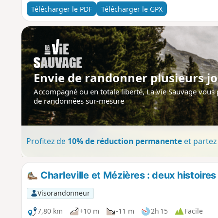
Télécharger le PDF
Télécharger le GPX
Envie de randonner plusieurs jo
Accompagné ou en totale liberté, La Vie Sauvage vous
de randonnées sur-mesure
Profitez de
10% de réduction permanente
et partez 
Charleville et Mézières : deux histoires
Visorandonneur
7,80 km
+10 m
-11 m
2h 15
Facile