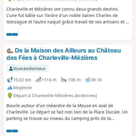
Charleville et Mézières ont connu deux grands destins.
L'une fut bâtie sur l'ordre d'un noble italien Charles de
Gonzague et l'autre naquit grâce travail de ses artisans et à
la volonté des commerçants.
De la Maison des Ailleurs au Château
des Fées à Charleville-Mézières
Visorandonneur
10,02 km
+114 m
-106 m
3h 10
Moyenne
Départ à Charleville-Mézières (Ardennes)
Boucle autour d'un méandre de la Meuse en aval de
Charleville. Le départ se fait non loin de la Place Ducale. Un
parking se trouve au niveau du camping près de la
passerelle ou bien près de l'Avenue Gustave Gailly. Il y a du
dénivelé et quelques routes à forte vitesse à traverser.