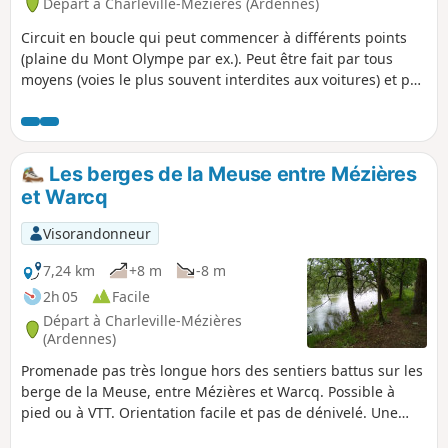
Départ à Charleville-Mézières (Ardennes)
Circuit en boucle qui peut commencer à différents points
(plaine du Mont Olympe par ex.). Peut être fait par tous
moyens (voies le plus souvent interdites aux voitures) et par
tous les temps car le chemin est goudronné. Peut être fait
avec des enfants (faible dénivelé) et offre des aires de
pique-nique à plusieurs endroits. L'orientation est facile.
Les berges de la Meuse entre Mézières
et Warcq
Visorandonneur
7,24 km
+8 m
-8 m
2h 05
Facile
Départ à Charleville-Mézières
(Ardennes)
Promenade pas très longue hors des sentiers battus sur les
berge de la Meuse, entre Mézières et Warcq. Possible à
pied ou à VTT. Orientation facile et pas de dénivelé. Une
courte partie en ville à Warcq pour passer la Meuse et la