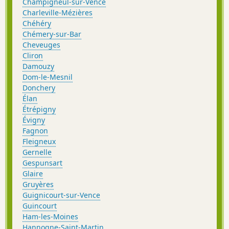
Champigneul-sur-Vence
Charleville-Mézières
Chéhéry
Chémery-sur-Bar
Cheveuges
Cliron
Damouzy
Dom-le-Mesnil
Donchery
Élan
Étrépigny
Évigny
Fagnon
Fleigneux
Gernelle
Gespunsart
Glaire
Gruyères
Guignicourt-sur-Vence
Guincourt
Ham-les-Moines
Hannogne-Saint-Martin