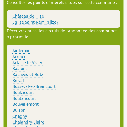
Consultez les points d'intérêts situés sur cette commune :
Château de Flize
Église Saint-Rémi (Flize)
Découvrez aussi les circuits de randonnée des communes
à proximité
Aiglemont
Arreux
Artaise-le-Vivier
Baâlons
Balaives-et-Butz
Belval
Bosseval-et-Briancourt
Boulzicourt
Boutancourt
Bouvellemont
Bulson
Chagny
Chalandry-Elaire