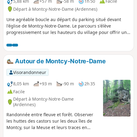
5,88 km
+57 m
-58 m
1h 50
Facile
Départ à Montcy-Notre-Dame (Ardennes)
Une agréable boucle au départ du parking situé devant
l'église de Montcy-Notre-Dame. Le parcours s'élève
progressivement sur les hauteurs du village pour offrir une
belle alternance entre passages à découvert et tronçons
ombragés en sous-bois dans le secteur de la Forest, idéal
pour une sortie au frais les jours de chaleur.
Autour de Montcy-Notre-Dame
Visorandonneur
8,05 km
+93 m
-90 m
2h 35
Facile
Départ à Montcy-Notre-Dame
(Ardennes)
Randonnée entre fleuve et forêt. Observer
les huttes des castors sur les deux îles de
Montcy, sur la Meuse et leurs traces en
longeant le fleuve. Possibilité de visiter le