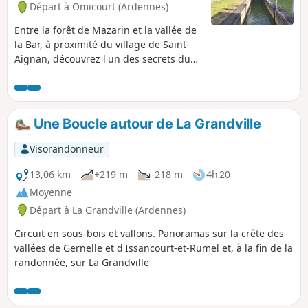
Départ à Omicourt (Ardennes)
Entre la forêt de Mazarin et la vallée de
la Bar, à proximité du village de Saint-
Aignan, découvrez l'un des secrets du
canal des Ardennes qui pour éviter les
détours passe sous la montagne. Une
belle petite balade à faire en famille en
faisant ououhhhh pour faire résonner
Une Boucle autour de La Grandville
l'écho dans le tunnel fluvial.
Visorandonneur
13,06 km
+219 m
-218 m
4h 20
Moyenne
Départ à La Grandville (Ardennes)
Circuit en sous-bois et vallons. Panoramas sur la crête des
vallées de Gernelle et d'Issancourt-et-Rumel et, à la fin de la
randonnée, sur La Grandville