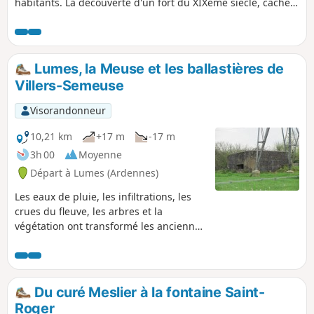
habitants. La découverte d'un fort du XIXème siècle, caché
dans les bois.
Lumes, la Meuse et les ballastières de
Villers-Semeuse
Visorandonneur
10,21 km
+17 m
-17 m
3h 00
Moyenne
Départ à Lumes (Ardennes)
Les eaux de pluie, les infiltrations, les
crues du fleuve, les arbres et la
végétation ont transformé les anciennes
ballastières en une promenade très
agréable, dans un dédale de sentiers
longeant des étangs plus beaux les uns
que les autres, côtoyant la Meuse avec
Du curé Meslier à la fontaine Saint-
de très jolis paysages en toile de fond et
Roger