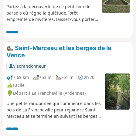
Partez à la découverte de ce petit coin de
paradis où règne la quiétude.Forêt
empreinte de mystères, laissez-vous porter
par le chant des oiseaux...
Saint-Marceau et les berges de la
Vence
Visorandonneur
7,69 km
+53 m
-61 m
2h 20
Facile
Départ à La Francheville (Ardennes)
Une petite randonnée qui commence dans les
bois de La Francheville pour rejoindre Saint-
Marceau et se termine en suivant les berges
de la Vence avec quelques friches
industrielles, vestiges de moulins à eau.