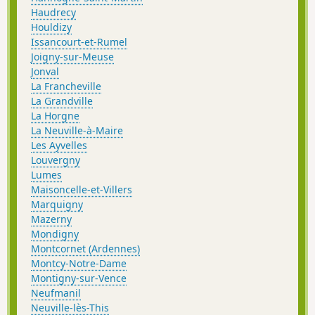
Haudrecy
Houldizy
Issancourt-et-Rumel
Joigny-sur-Meuse
Jonval
La Francheville
La Grandville
La Horgne
La Neuville-à-Maire
Les Ayvelles
Louvergny
Lumes
Maisoncelle-et-Villers
Marquigny
Mazerny
Mondigny
Montcornet (Ardennes)
Montcy-Notre-Dame
Montigny-sur-Vence
Neufmanil
Neuville-lès-This