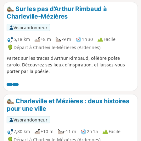
Sur les pas d'Arthur Rimbaud à
Charleville-Mézières
Visorandonneur
5,18 km
+8 m
-9 m
1h 30
Facile
Départ à Charleville-Mézières (Ardennes)
Partez sur les traces d'Arthur Rimbaud, célèbre poète
carolo. Découvrez ses lieux d'inspiration, et laissez-vous
porter par la poésie.
Charleville et Mézières : deux histoires
pour une ville
Visorandonneur
7,80 km
+10 m
-11 m
2h 15
Facile
Départ à Charleville-Mézières (Ardennes)