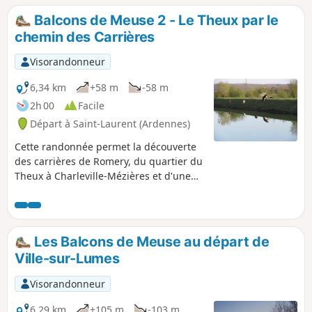
Balcons de Meuse 2 - Le Theux par le
chemin des Carrières
Visorandonneur
6,34 km
+58 m
-58 m
2h 00
Facile
Départ à Saint-Laurent (Ardennes)
Cette randonnée permet la découverte
des carrières de Romery, du quartier du
Theux à Charleville-Mézières et d'une
partie de la future Voie Verte,
programme d'aménagement des berges
de la Meuse. Il est possible de la
coupler avec la randonnée précédente
Les Balcons de Meuse au départ de
au départ de Ville-sur-Lumes.
Ville-sur-Lumes
Visorandonneur
6,29 km
+105 m
-103 m