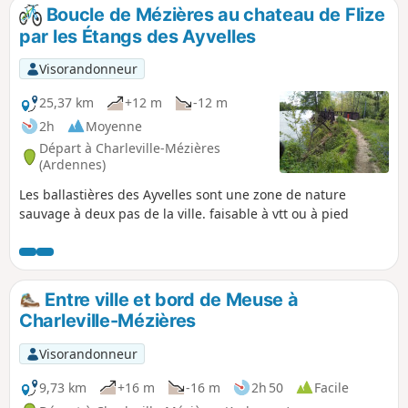
Boucle de Mézières au chateau de Flize
par les Étangs des Ayvelles
Visorandonneur
25,37 km
+12 m
-12 m
2h
Moyenne
Départ à Charleville-Mézières
(Ardennes)
Les ballastières des Ayvelles sont une zone de nature
sauvage à deux pas de la ville. faisable à vtt ou à pied
Entre ville et bord de Meuse à
Charleville-Mézières
Visorandonneur
9,73 km
+16 m
-16 m
2h 50
Facile