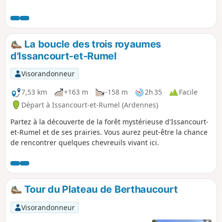
peu conseillés. Cet itinéraire est très
agréable et permet de découvrir des
endroits privilégiés. Il peut se joindre à
la randonnée n°1 qu'il prolongerait.
La boucle des trois royaumes
d'Issancourt-et-Rumel
Visorandonneur
7,53 km
+163 m
-158 m
2h 35
Facile
Départ à Issancourt-et-Rumel (Ardennes)
Partez à la découverte de la forêt mystérieuse d'Issancourt-
et-Rumel et de ses prairies. Vous aurez peut-être la chance
de rencontrer quelques chevreuils vivant ici.
Tour du Plateau de Berthaucourt
Visorandonneur