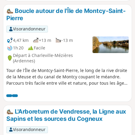
Boucle autour de l'Île de Montcy-Saint-
Pierre
Visorandonneur
4,47 km
+13 m
-13 m
1h 20
Facile
Départ à Charleville-Mézières
(Ardennes)
Tour de l'Île de Montcy-Saint-Pierre, le long de la rive droite
de la Meuse et du canal de Montcy coupant le méandre.
Parcours très facile entre ville et nature, pour tous les âges.
Les sportifs aguerris comme les promeneurs qui cherchent
l'évasion y trouveront leur bonheur. Nombreux points
d'observation de la faune peuplant la Meuse et plusieurs
points de vue sur Charleville-Mézières et les environs.
L'Arboretum de Vendresse, la Ligne aux
Sapins et les sources du Cogneux
Visorandonneur