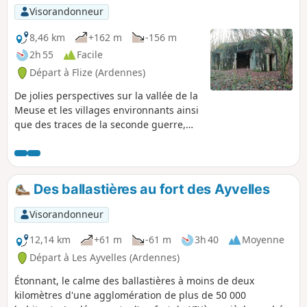
Visorandonneur
8,46 km
+162 m
-156 m
2h 55
Facile
Départ à Flize (Ardennes)
De jolies perspectives sur la vallée de la
Meuse et les villages environnants ainsi
que des traces de la seconde guerre,
dans un lieu où l'extraction de la pierre
a marqué l'histoire économique.
Des ballastières au fort des Ayvelles
Visorandonneur
12,14 km
+61 m
-61 m
3h 40
Moyenne
Départ à Les Ayvelles (Ardennes)
Étonnant, le calme des ballastières à moins de deux
kilomètres d'une agglomération de plus de 50 000