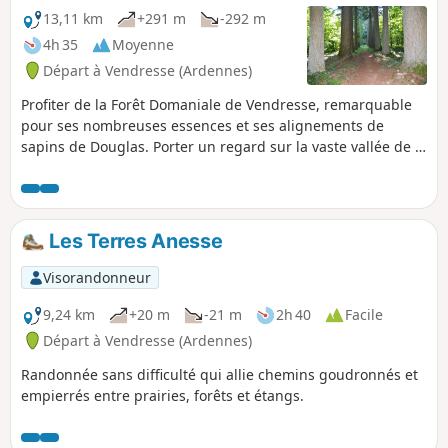
13,11 km
+291 m
-292 m
4h 35
Moyenne
Départ à Vendresse (Ardennes)
Profiter de la Forêt Domaniale de Vendresse, remarquable
pour ses nombreuses essences et ses alignements de
sapins de Douglas. Porter un regard sur la vaste vallée de la
Bar et le canal des Ardennes, avant de descendre vers
Omicourt. Remonter pour retrouver ensuite la vallée de la
Bar. Cheminer le long du Rouge Cogneux et découvrir ses
sources résurgentes. Retrouver la "Domaniale".
Les Terres Anesse
Visorandonneur
9,24 km
+20 m
-21 m
2h 40
Facile
Départ à Vendresse (Ardennes)
Randonnée sans difficulté qui allie chemins goudronnés et
empierrés entre prairies, forêts et étangs.