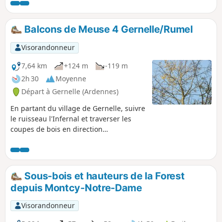
Sormonne mais la majorité de la balade est dans la nature.
Balcons de Meuse 4 Gernelle/Rumel
Visorandonneur
7,64 km
+124 m
-119 m
2h 30
Moyenne
Départ à Gernelle (Ardennes)
En partant du village de Gernelle, suivre
le ruisseau l'Infernal et traverser les
coupes de bois en direction
d'Issancourt. Là, rejoindre la Vrigne et
remonter par Rumel vers le Calvaire de
Gernelle et l'une des plus belles vallées
du canton.
Sous-bois et hauteurs de la Forest
depuis Montcy-Notre-Dame
Visorandonneur