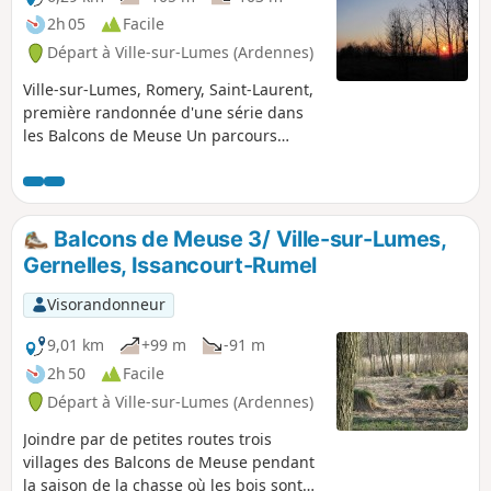
2h 05
Facile
Départ à Ville-sur-Lumes (Ardennes)
Ville-sur-Lumes, Romery, Saint-Laurent,
première randonnée d'une série dans
les Balcons de Meuse Un parcours
reliant des villages situés au bord de la
Meuse, empruntant des sentiers et des
chemins de prairies et passant par des
carrières .
Balcons de Meuse 3/ Ville-sur-Lumes,
Gernelles, Issancourt-Rumel
Visorandonneur
9,01 km
+99 m
-91 m
2h 50
Facile
Départ à Ville-sur-Lumes (Ardennes)
Joindre par de petites routes trois
villages des Balcons de Meuse pendant
la saison de la chasse où les bois sont