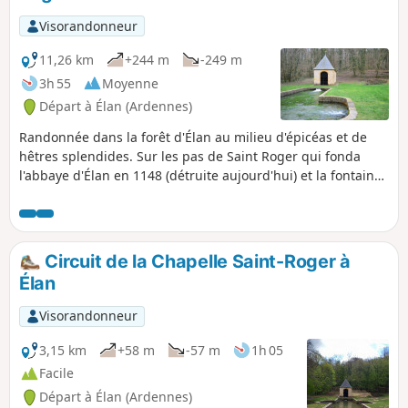
la rumeur paisible des activités
humaines alentour.
Visorandonneur
11,26 km
+244 m
-249 m
3h 55
Moyenne
Départ à Élan (Ardennes)
Randonnée dans la forêt d'Élan au milieu d'épicéas et de
hêtres splendides. Sur les pas de Saint Roger qui fonda
l'abbaye d'Élan en 1148 (détruite aujourd'hui) et la fontaine
miraculeuse qui guérit la stérilité et les peines d'amour. Sur
les pas également du curé Meslier qui officia à Étrépigny,
Balaives et Butz de 1689 à 1729 qui était athée et
révolutionnaire.
Circuit de la Chapelle Saint-Roger à
Élan
Visorandonneur
3,15 km
+58 m
-57 m
1h 05
Facile
Départ à Élan (Ardennes)