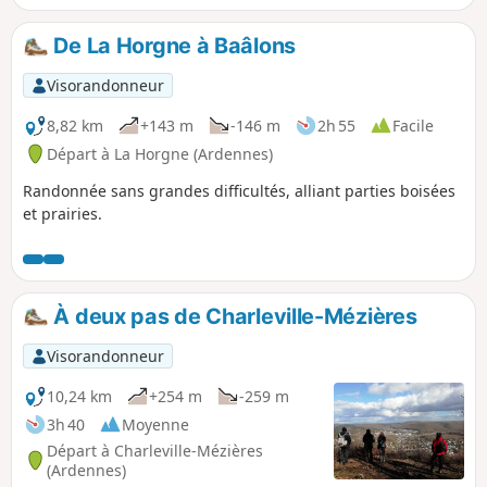
De La Horgne à Baâlons
Visorandonneur
8,82 km
+143 m
-146 m
2h 55
Facile
Départ à La Horgne (Ardennes)
Randonnée sans grandes difficultés, alliant parties boisées
et prairies.
À deux pas de Charleville-Mézières
Visorandonneur
10,24 km
+254 m
-259 m
3h 40
Moyenne
Départ à Charleville-Mézières
(Ardennes)