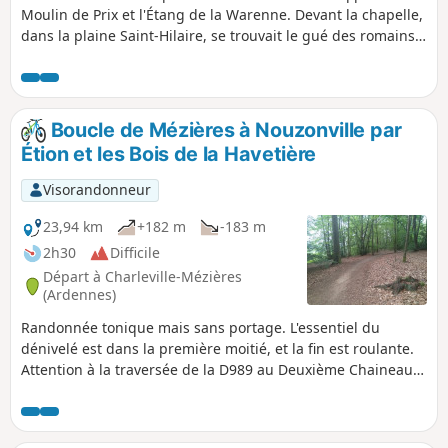
Moulin de Prix et l'Étang de la Warenne. Devant la chapelle,
dans la plaine Saint-Hilaire, se trouvait le gué des romains
sur la voie Reims-Cologne par Warcq. (in Terres
Ardennaises, 04/2020), Cette boucle de 11,5 km, facile et
avec une orientation facile, visite le Moulin de Prix-les
Mézières, la Tour de l’Eau à Warcq et l'Étang de la Warenne.
Boucle de Mézières à Nouzonville par
Étion et les Bois de la Havetière
Visorandonneur
23,94 km
+182 m
-183 m
2h30
Difficile
Départ à Charleville-Mézières
(Ardennes)
Randonnée tonique mais sans portage. L'essentiel du
dénivelé est dans la première moitié, et la fin est roulante.
Attention à la traversée de la D989 au Deuxième Chaineau,
la route est assez fréquentée.