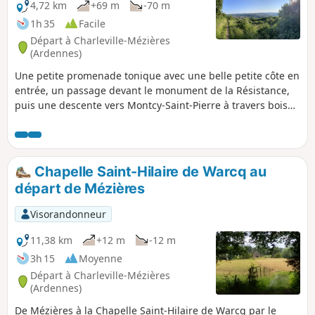
4,72 km
+69 m
-70 m
1h 35
Facile
Départ à Charleville-Mézières
(Ardennes)
Une petite promenade tonique avec une belle petite côte en
entrée, un passage devant le monument de la Résistance,
puis une descente vers Montcy-Saint-Pierre à travers bois
(beau panorama sur les deux Montcy) avant le retour vers
l'arrivée par la Voie Verte.
Chapelle Saint-Hilaire de Warcq au
départ de Mézières
Visorandonneur
11,38 km
+12 m
-12 m
3h 15
Moyenne
Départ à Charleville-Mézières
(Ardennes)
De Mézières à la Chapelle Saint-Hilaire de Warcq par le