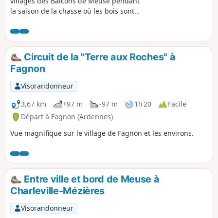
villages des Balcons de Meuse pendant
la saison de la chasse où les bois sont
peu conseillés. Cet itinéraire est très
agréable et permet de découvrir des
endroits privilégiés. Il peut se joindre à
la randonnée n°1 qu'il prolongerait.
Circuit de la "Terre aux Roches" à
Fagnon
Visorandonneur
3,67 km
+97 m
-97 m
1h 20
Facile
Départ à Fagnon (Ardennes)
Vue magnifique sur le village de Fagnon et les environs.
Entre ville et bord de Meuse à
Charleville-Mézières
Visorandonneur