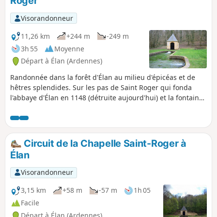
Roger
p
Visorandonneur
11,26 km
+244 m
-249 m
3h 55
Moyenne
Départ à Élan (Ardennes)
Randonnée dans la forêt d'Élan au milieu d'épicéas et de
hêtres splendides. Sur les pas de Saint Roger qui fonda
l'abbaye d'Élan en 1148 (détruite aujourd'hui) et la fontaine
miraculeuse qui guérit la stérilité et les peines d'amour. Sur
les pas également du curé Meslier qui officia à Étrépigny,
Balaives et Butz de 1689 à 1729 qui était athée et
révolutionnaire.
Circuit de la Chapelle Saint-Roger à
Élan
Visorandonneur
3,15 km
+58 m
-57 m
1h 05
Facile
Départ à Élan (Ardennes)