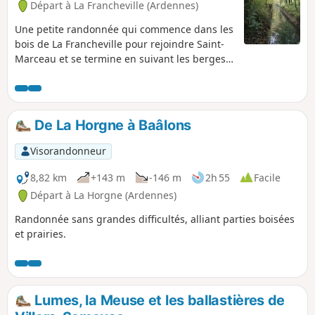
Départ à La Francheville (Ardennes)
Une petite randonnée qui commence dans les
bois de La Francheville pour rejoindre Saint-
Marceau et se termine en suivant les berges
de la Vence avec quelques friches
industrielles, vestiges de moulins à eau.
De La Horgne à Baâlons
Visorandonneur
8,82 km
+143 m
-146 m
2h 55
Facile
Départ à La Horgne (Ardennes)
Randonnée sans grandes difficultés, alliant parties boisées
et prairies.
Lumes, la Meuse et les ballastières de