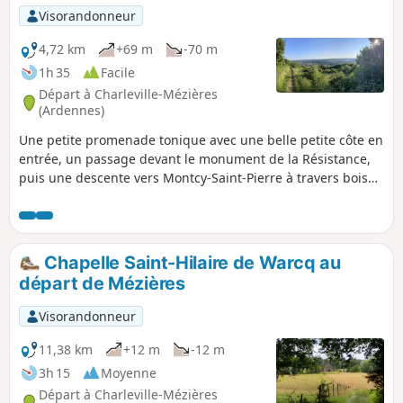
Visorandonneur
4,72 km
+69 m
-70 m
1h 35
Facile
Départ à Charleville-Mézières
(Ardennes)
Une petite promenade tonique avec une belle petite côte en
entrée, un passage devant le monument de la Résistance,
puis une descente vers Montcy-Saint-Pierre à travers bois
(beau panorama sur les deux Montcy) avant le retour vers
l'arrivée par la Voie Verte.
Chapelle Saint-Hilaire de Warcq au
départ de Mézières
Visorandonneur
11,38 km
+12 m
-12 m
3h 15
Moyenne
Départ à Charleville-Mézières