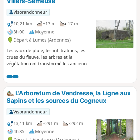
Villers-Semeuse
Visorandonneur
10,21 km
+17 m
-17 m
3h 00
Moyenne
Départ à Lumes (Ardennes)
Les eaux de pluie, les infiltrations, les
crues du fleuve, les arbres et la
végétation ont transformé les anciennes
ballastières en une promenade très
agréable, dans un dédale de sentiers
longeant des étangs plus beaux les uns
que les autres, côtoyant la Meuse avec
L'Arboretum de Vendresse, la Ligne aux
de très jolis paysages en toile de fond et
Sapins et les sources du Cogneux
la rumeur paisible des activités
humaines alentour.
Visorandonneur
13,11 km
+291 m
-292 m
4h 35
Moyenne
Départ à Vendresse (Ardennes)