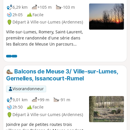
6,29 km
+105 m
-103 m
2h 05
Facile
Départ à Ville-sur-Lumes (Ardennes)
Ville-sur-Lumes, Romery, Saint-Laurent,
première randonnée d'une série dans
les Balcons de Meuse Un parcours
reliant des villages situés au bord de la
Meuse, empruntant des sentiers et des
chemins de prairies et passant par des
carrières .
Balcons de Meuse 3/ Ville-sur-Lumes,
Gernelles, Issancourt-Rumel
Visorandonneur
9,01 km
+99 m
-91 m
2h 50
Facile
Départ à Ville-sur-Lumes (Ardennes)
Joindre par de petites routes trois