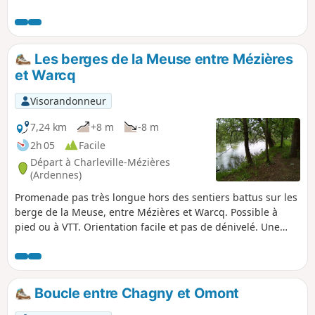
jardins de sculptures.
Les berges de la Meuse entre Mézières
et Warcq
Visorandonneur
7,24 km
+8 m
-8 m
2h 05
Facile
Départ à Charleville-Mézières
(Ardennes)
Promenade pas très longue hors des sentiers battus sur les
berge de la Meuse, entre Mézières et Warcq. Possible à
pied ou à VTT. Orientation facile et pas de dénivelé. Une
courte partie en ville à Warcq pour passer la Meuse et la
Sormonne mais la majorité de la balade est dans la nature.
Boucle entre Chagny et Omont