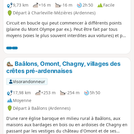
9,73 km
+16 m
-16 m
2h 50
Facile
Départ à Charleville-Mézières (Ardennes)
Circuit en boucle qui peut commencer à différents points
(plaine du Mont Olympe par ex.). Peut être fait par tous
moyens (voies le plus souvent interdites aux voitures) et par
tous les temps car le chemin est goudronné. Peut être fait
avec des enfants (faible dénivelé) et offre des aires de
pique-nique à plusieurs endroits. L'orientation est facile.
Baâlons, Omont, Chagny, villages des
crêtes pré-ardennaises
Visorandonneur
17,98 km
+253 m
-254 m
5h 50
Moyenne
Départ à Baâlons (Ardennes)
D'une rare église baroque en milieu rural à Baâlons, aux
maisons aux bardages en bois ou en ardoises de Chagny en
passant par les vestiges du château d'Omont et de ses