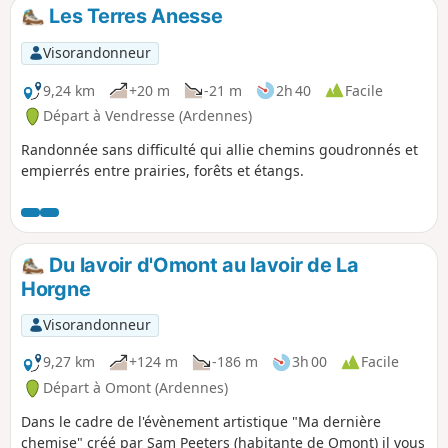
faisant ououhhhh pour faire résonner
Les Terres Anesse
l'écho dans le tunnel fluvial.
Visorandonneur
9,24 km
+20 m
-21 m
2h 40
Facile
Départ à Vendresse (Ardennes)
Randonnée sans difficulté qui allie chemins goudronnés et
empierrés entre prairies, forêts et étangs.
Du lavoir d'Omont au lavoir de La
Horgne
Visorandonneur
9,27 km
+124 m
-186 m
3h 00
Facile
Départ à Omont (Ardennes)
Dans le cadre de l'évènement artistique "Ma dernière
chemise" créé par Sam Peeters (habitante de Omont) il vous