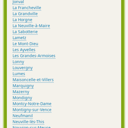
Jonval
La Francheville
La Grandville
La Horgne
La Neuville-à-Maire
La Sabotterie
Lametz
Le Mont-Dieu
Les Ayvelles
Les Grandes-Armoises
Lonny
Louvergny
Lumes
Maisoncelle-et-Villers
Marquigny
Mazerny
Mondigny
Montcy-Notre-Dame
Montigny-sur-Vence
Neufmanil
Neuville-lès-This
Nouvion-sur-Meuse