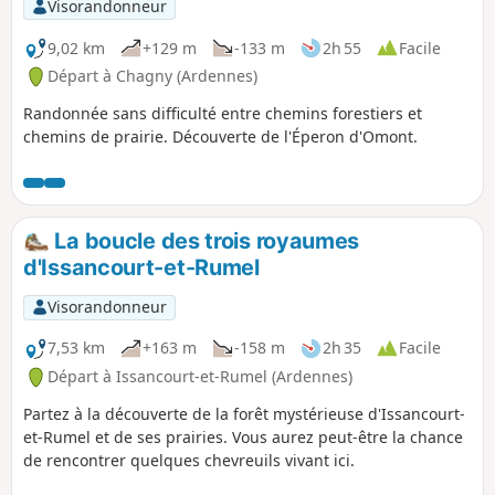
Visorandonneur
9,02 km
+129 m
-133 m
2h 55
Facile
Départ à Chagny (Ardennes)
Randonnée sans difficulté entre chemins forestiers et
chemins de prairie. Découverte de l'Éperon d'Omont.
La boucle des trois royaumes
d'Issancourt-et-Rumel
Visorandonneur
7,53 km
+163 m
-158 m
2h 35
Facile
Départ à Issancourt-et-Rumel (Ardennes)
Partez à la découverte de la forêt mystérieuse d'Issancourt-
et-Rumel et de ses prairies. Vous aurez peut-être la chance
de rencontrer quelques chevreuils vivant ici.