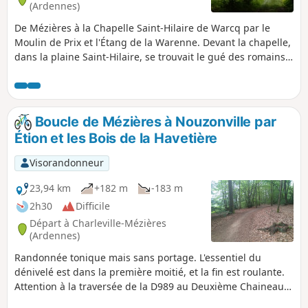
(Ardennes)
De Mézières à la Chapelle Saint-Hilaire de Warcq par le
Moulin de Prix et l'Étang de la Warenne. Devant la chapelle,
dans la plaine Saint-Hilaire, se trouvait le gué des romains
sur la voie Reims-Cologne par Warcq. (in Terres
Ardennaises, 04/2020), Cette boucle de 11,5 km, facile et
avec une orientation facile, visite le Moulin de Prix-les
Mézières, la Tour de l’Eau à Warcq et l'Étang de la Warenne.
Boucle de Mézières à Nouzonville par
Étion et les Bois de la Havetière
Visorandonneur
23,94 km
+182 m
-183 m
2h30
Difficile
Départ à Charleville-Mézières
(Ardennes)
Randonnée tonique mais sans portage. L'essentiel du
dénivelé est dans la première moitié, et la fin est roulante.
Attention à la traversée de la D989 au Deuxième Chaineau,
la route est assez fréquentée.