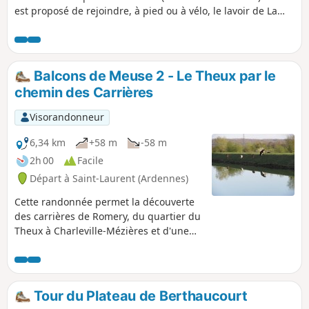
est proposé de rejoindre, à pied ou à vélo, le lavoir de La
Horgne depuis le lavoir d'Omont. C'est dans les lavoirs qu'il
vous sera donné à voir une exposition éphémère d'œuvres
d'arts. Ces chemins champêtres au cœur des Crêtes
Préardennaises vous donneront un bel aperçu de la région,
Balcons de Meuse 2 - Le Theux par le
ses forêts, ses bocages et ses villages. Attention : cette
chemin des Carrières
randonnée en ligne nécessite l’organisation avec deux
véhicules si on ne veut pas faire le retour à pied (soit 18 km
Visorandonneur
A/R).
6,34 km
+58 m
-58 m
2h 00
Facile
Départ à Saint-Laurent (Ardennes)
Cette randonnée permet la découverte
des carrières de Romery, du quartier du
Theux à Charleville-Mézières et d'une
partie de la future Voie Verte,
programme d'aménagement des berges
de la Meuse. Il est possible de la
coupler avec la randonnée précédente
Tour du Plateau de Berthaucourt
au départ de Ville-sur-Lumes.