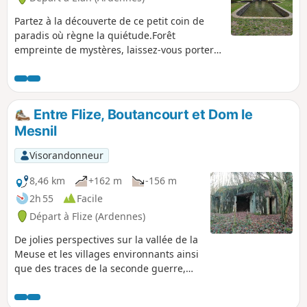
Partez à la découverte de ce petit coin de
paradis où règne la quiétude.Forêt
empreinte de mystères, laissez-vous porter
par le chant des oiseaux...
Entre Flize, Boutancourt et Dom le
Mesnil
Visorandonneur
8,46 km
+162 m
-156 m
2h 55
Facile
Départ à Flize (Ardennes)
De jolies perspectives sur la vallée de la
Meuse et les villages environnants ainsi
que des traces de la seconde guerre,
dans un lieu où l'extraction de la pierre
a marqué l'histoire économique.