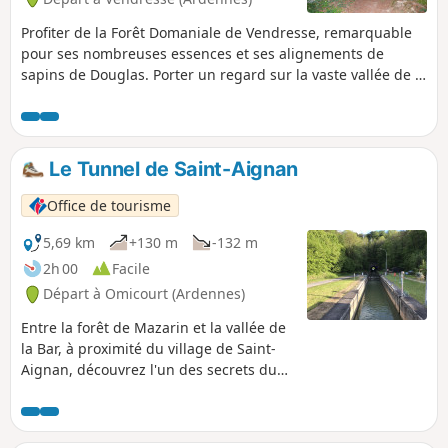
Profiter de la Forêt Domaniale de Vendresse, remarquable
pour ses nombreuses essences et ses alignements de
sapins de Douglas. Porter un regard sur la vaste vallée de la
Bar et le canal des Ardennes, avant de descendre vers
Omicourt. Remonter pour retrouver ensuite la vallée de la
Bar. Cheminer le long du Rouge Cogneux et découvrir ses
sources résurgentes. Retrouver la "Domaniale".
Le Tunnel de Saint-Aignan
Office de tourisme
5,69 km
+130 m
-132 m
2h 00
Facile
Départ à Omicourt (Ardennes)
Entre la forêt de Mazarin et la vallée de
la Bar, à proximité du village de Saint-
Aignan, découvrez l'un des secrets du
canal des Ardennes qui pour éviter les
détours passe sous la montagne. Une
belle petite balade à faire en famille en