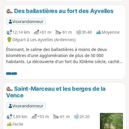
Des ballastières au fort des Ayvelles
Visorandonneur
12,14 km
+61 m
-61 m
3h 40
Moyenne
Départ à Les Ayvelles (Ardennes)
Étonnant, le calme des ballastières à moins de deux
kilomètres d'une agglomération de plus de 50 000
habitants. La découverte d'un fort du XIXème siècle, caché
dans les bois.
Saint-Marceau et les berges de la
Vence
Visorandonneur
7,69 km
+53 m
-61 m
2h 20
Facile