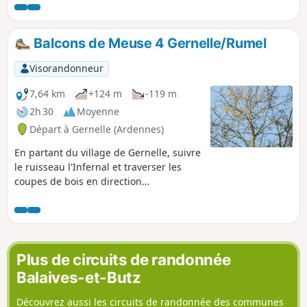
Balcons de Meuse 4 Gernelle/Rumel
Visorandonneur
7,64 km
+124 m
-119 m
2h 30
Moyenne
Départ à Gernelle (Ardennes)
En partant du village de Gernelle, suivre
le ruisseau l'Infernal et traverser les
coupes de bois en direction
d'Issancourt. Là, rejoindre la Vrigne et
remonter par Rumel vers le Calvaire de
Gernelle et l'une des plus belles vallées
du canton.
Plus de circuits de randonnée
Balaives-et-Butz
Découvrez aussi les circuits de randonnée des communes