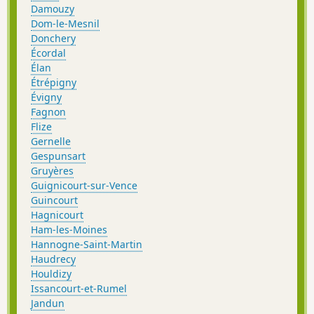
Damouzy
Dom-le-Mesnil
Donchery
Écordal
Élan
Étrépigny
Évigny
Fagnon
Flize
Gernelle
Gespunsart
Gruyères
Guignicourt-sur-Vence
Guincourt
Hagnicourt
Ham-les-Moines
Hannogne-Saint-Martin
Haudrecy
Houldizy
Issancourt-et-Rumel
Jandun