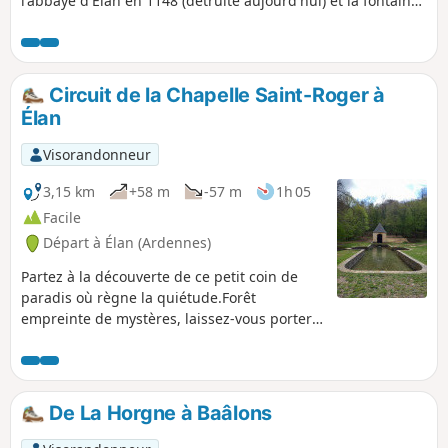
l'abbaye d'Élan en 1148 (détruite aujourd'hui) et la fontaine
miraculeuse qui guérit la stérilité et les peines d'amour. Sur
les pas également du curé Meslier qui officia à Étrépigny,
Balaives et Butz de 1689 à 1729 qui était athée et
révolutionnaire.
Circuit de la Chapelle Saint-Roger à
Élan
Visorandonneur
3,15 km
+58 m
-57 m
1h 05
Facile
Départ à Élan (Ardennes)
Partez à la découverte de ce petit coin de
paradis où règne la quiétude.Forêt
empreinte de mystères, laissez-vous porter
par le chant des oiseaux...
De La Horgne à Baâlons