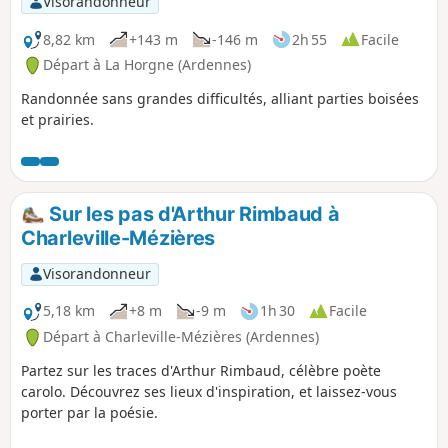
Visorandonneur
8,82 km
+143 m
-146 m
2h 55
Facile
Départ à La Horgne (Ardennes)
Randonnée sans grandes difficultés, alliant parties boisées
et prairies.
Sur les pas d'Arthur Rimbaud à
Charleville-Mézières
Visorandonneur
5,18 km
+8 m
-9 m
1h 30
Facile
Départ à Charleville-Mézières (Ardennes)
Partez sur les traces d'Arthur Rimbaud, célèbre poète
carolo. Découvrez ses lieux d'inspiration, et laissez-vous
porter par la poésie.