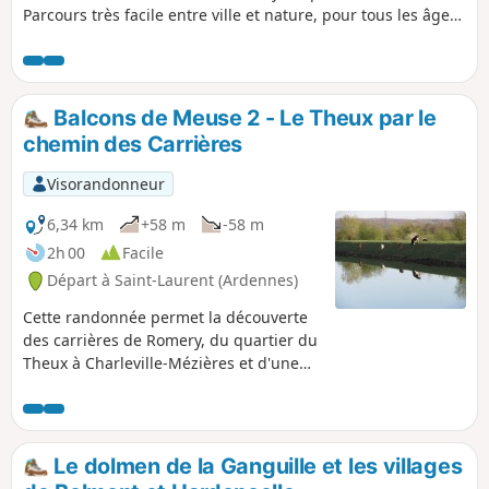
Parcours très facile entre ville et nature, pour tous les âges.
Les sportifs aguerris comme les promeneurs qui cherchent
l'évasion y trouveront leur bonheur. Nombreux points
d'observation de la faune peuplant la Meuse et plusieurs
points de vue sur Charleville-Mézières et les environs.
Balcons de Meuse 2 - Le Theux par le
chemin des Carrières
Visorandonneur
6,34 km
+58 m
-58 m
2h 00
Facile
Départ à Saint-Laurent (Ardennes)
Cette randonnée permet la découverte
des carrières de Romery, du quartier du
Theux à Charleville-Mézières et d'une
partie de la future Voie Verte,
programme d'aménagement des berges
de la Meuse. Il est possible de la
coupler avec la randonnée précédente
Le dolmen de la Ganguille et les villages
au départ de Ville-sur-Lumes.