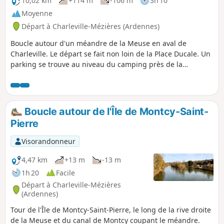
10,02 km
+114 m
-106 m
3h 10
Moyenne
Départ à Charleville-Mézières (Ardennes)
Boucle autour d'un méandre de la Meuse en aval de
Charleville. Le départ se fait non loin de la Place Ducale. Un
parking se trouve au niveau du camping près de la
passerelle ou bien près de l'Avenue Gustave Gailly. Il y a du
dénivelé et quelques routes à forte vitesse à traverser.
Boucle autour de l'Île de Montcy-Saint-
Pierre
Visorandonneur
4,47 km
+13 m
-13 m
1h 20
Facile
Départ à Charleville-Mézières
(Ardennes)
Tour de l'Île de Montcy-Saint-Pierre, le long de la rive droite
de la Meuse et du canal de Montcy coupant le méandre.