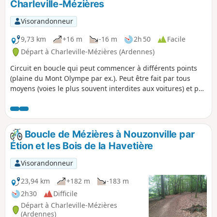
Charleville-Mézières
Visorandonneur
9,73 km
+16 m
-16 m
2h 50
Facile
Départ à Charleville-Mézières (Ardennes)
Circuit en boucle qui peut commencer à différents points
(plaine du Mont Olympe par ex.). Peut être fait par tous
moyens (voies le plus souvent interdites aux voitures) et par
tous les temps car le chemin est goudronné. Peut être fait
avec des enfants (faible dénivelé) et offre des aires de
pique-nique à plusieurs endroits. L'orientation est facile.
Boucle de Mézières à Nouzonville par
Étion et les Bois de la Havetière
Visorandonneur
23,94 km
+182 m
-183 m
2h30
Difficile
Départ à Charleville-Mézières
(Ardennes)