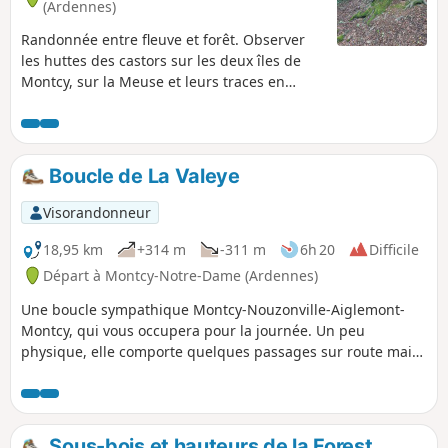
(Ardennes)
Randonnée entre fleuve et forêt. Observer
les huttes des castors sur les deux îles de
Montcy, sur la Meuse et leurs traces en
longeant le fleuve. Possibilité de visiter le
musée du linge. Autrefois, de nombreuses
maisons possédaient un lavoir et les
habitantes lavaient le linge des bourgeois
Boucle de La Valeye
de Charleville. Montcy-Notre-Dame était
surnommée Montcy-les-Linges.
Visorandonneur
18,95 km
+314 m
-311 m
6h 20
Difficile
Départ à Montcy-Notre-Dame (Ardennes)
Une boucle sympathique Montcy-Nouzonville-Aiglemont-
Montcy, qui vous occupera pour la journée. Un peu
physique, elle comporte quelques passages sur route mais
un maximum de chemins forestiers et relie les villages qui
se trouvent à l'entrée de la Vallée de la Meuse (La Valeye).
Quelques points de vue appréciables, même si certains
points de passage obligés vous amènent à de petits trajets
Sous-bois et hauteurs de la Forest