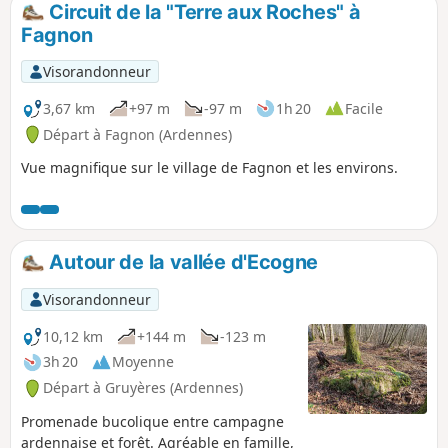
Circuit de la "Terre aux Roches" à
p
Fagnon
Visorandonneur
3,67 km
+97 m
-97 m
1h 20
Facile
Départ à Fagnon (Ardennes)
Vue magnifique sur le village de Fagnon et les environs.
Autour de la vallée d'Ecogne
Visorandonneur
10,12 km
+144 m
-123 m
3h 20
Moyenne
Départ à Gruyères (Ardennes)
Promenade bucolique entre campagne
ardennaise et forêt. Agréable en famille,