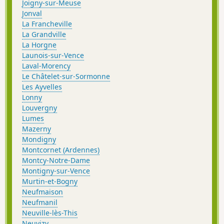
Joigny-sur-Meuse
Jonval
La Francheville
La Grandville
La Horgne
Launois-sur-Vence
Laval-Morency
Le Châtelet-sur-Sormonne
Les Ayvelles
Lonny
Louvergny
Lumes
Mazerny
Mondigny
Montcornet (Ardennes)
Montcy-Notre-Dame
Montigny-sur-Vence
Murtin-et-Bogny
Neufmaison
Neufmanil
Neuville-lès-This
Neuvizy