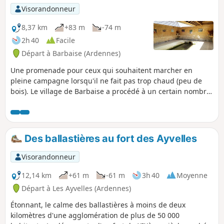
Visorandonneur
8,37 km
+83 m
-74 m
2h 40
Facile
Départ à Barbaise (Ardennes)
Une promenade pour ceux qui souhaitent marcher en
pleine campagne lorsqu'il ne fait pas trop chaud (peu de
bois). Le village de Barbaise a procédé à un certain nombre
d'installations vraiment bienvenues et qui ne manquent pas
d'humour : exposition de tableaux de différentes époques
dans le lavoir, parcours-jeu de morales de fables assorties
de sculptures au sein du village et bassin fleuri avec
Des ballastières au fort des Ayvelles
allusion au Manneken-Pis bruxellois.
Visorandonneur
12,14 km
+61 m
-61 m
3h 40
Moyenne
Départ à Les Ayvelles (Ardennes)
Étonnant, le calme des ballastières à moins de deux
kilomètres d'une agglomération de plus de 50 000