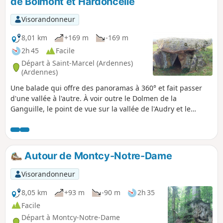
de Bolmont et Hardoncelle
Visorandonneur
8,01 km
+169 m
-169 m
2h 45
Facile
Départ à Saint-Marcel (Ardennes)
(Ardennes)
Une balade qui offre des panoramas à 360° et fait passer
d'une vallée à l'autre. À voir outre le Dolmen de la
Ganguille, le point de vue sur la vallée de l'Audry et le
château d'Hardoncelle.
Autour de Montcy-Notre-Dame
Visorandonneur
8,05 km
+93 m
-90 m
2h 35
Facile
Départ à Montcy-Notre-Dame