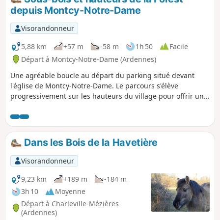
en agglomération. Vous pouvez aussi choisir de faire ce
depuis Montcy-Notre-Dame
circuit en sens inverse.
Visorandonneur
5,88 km
+57 m
-58 m
1h 50
Facile
Départ à Montcy-Notre-Dame (Ardennes)
Une agréable boucle au départ du parking situé devant
l'église de Montcy-Notre-Dame. Le parcours s'élève
progressivement sur les hauteurs du village pour offrir une
belle alternance entre passages à découvert et tronçons
ombragés en sous-bois dans le secteur de la Forest, idéal
pour une sortie au frais les jours de chaleur.
Dans les Bois de la Havetière
Visorandonneur
9,23 km
+189 m
-184 m
3h 10
Moyenne
Départ à Charleville-Mézières
(Ardennes)