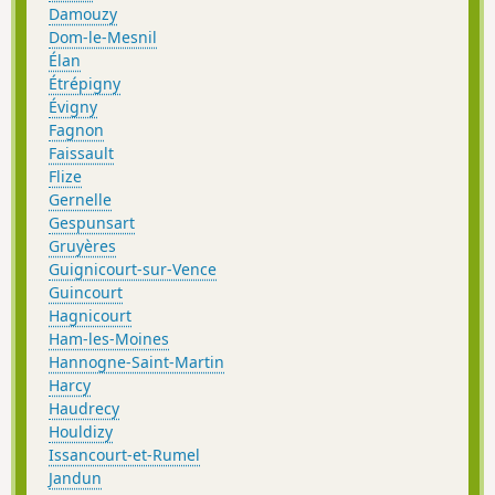
Damouzy
Dom-le-Mesnil
Élan
Étrépigny
Évigny
Fagnon
Faissault
Flize
Gernelle
Gespunsart
Gruyères
Guignicourt-sur-Vence
Guincourt
Hagnicourt
Ham-les-Moines
Hannogne-Saint-Martin
Harcy
Haudrecy
Houldizy
Issancourt-et-Rumel
Jandun