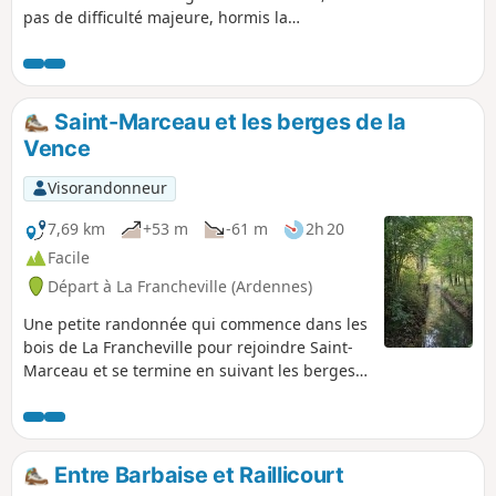
pas de difficulté majeure, hormis la
distance. Beaucoup de traces
d'animaux, de souilles, quelques arbres
en travers du chemin, passage d'un
ruisseau, quelques lieux historiques.
Saint-Marceau et les berges de la
Vence
Visorandonneur
7,69 km
+53 m
-61 m
2h 20
Facile
Départ à La Francheville (Ardennes)
Une petite randonnée qui commence dans les
bois de La Francheville pour rejoindre Saint-
Marceau et se termine en suivant les berges
de la Vence avec quelques friches
industrielles, vestiges de moulins à eau.
Entre Barbaise et Raillicourt