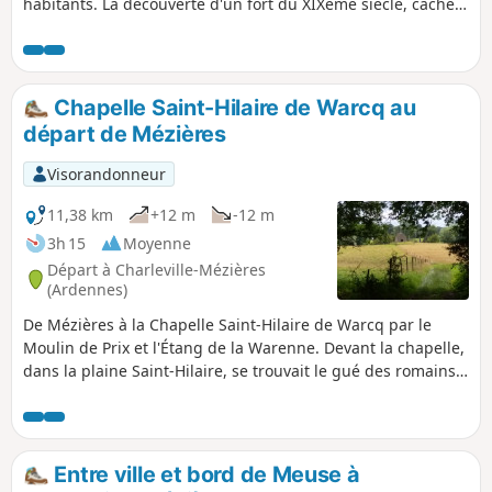
habitants. La découverte d'un fort du XIXème siècle, caché
dans les bois.
Chapelle Saint-Hilaire de Warcq au
départ de Mézières
Visorandonneur
11,38 km
+12 m
-12 m
3h 15
Moyenne
Départ à Charleville-Mézières
(Ardennes)
De Mézières à la Chapelle Saint-Hilaire de Warcq par le
Moulin de Prix et l'Étang de la Warenne. Devant la chapelle,
dans la plaine Saint-Hilaire, se trouvait le gué des romains
sur la voie Reims-Cologne par Warcq. (in Terres
Ardennaises, 04/2020), Cette boucle de 11,5 km, facile et
avec une orientation facile, visite le Moulin de Prix-les
Mézières, la Tour de l’Eau à Warcq et l'Étang de la Warenne.
Entre ville et bord de Meuse à