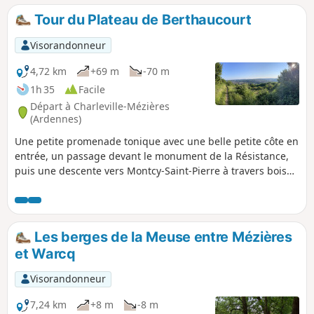
Tour du Plateau de Berthaucourt
Visorandonneur
4,72 km
+69 m
-70 m
1h 35
Facile
Départ à Charleville-Mézières
(Ardennes)
Une petite promenade tonique avec une belle petite côte en
entrée, un passage devant le monument de la Résistance,
puis une descente vers Montcy-Saint-Pierre à travers bois
(beau panorama sur les deux Montcy) avant le retour vers
l'arrivée par la Voie Verte.
Les berges de la Meuse entre Mézières
et Warcq
Visorandonneur
7,24 km
+8 m
-8 m