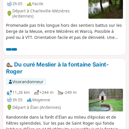
2h 05
Facile
Départ à Charleville-Mézières
(Ardennes)
Promenade pas très longue hors des sentiers battus sur les
berge de la Meuse, entre Mézières et Warcq. Possible à
pied ou à VTT. Orientation facile et pas de dénivelé. Une
courte partie en ville à Warcq pour passer la Meuse et la
Sormonne mais la majorité de la balade est dans la nature.
Du curé Meslier à la fontaine Saint-
Roger
Visorandonneur
11,26 km
+244 m
-249 m
3h 55
Moyenne
Départ à Élan (Ardennes)
Randonnée dans la forêt d'Élan au milieu d'épicéas et de
hêtres splendides. Sur les pas de Saint Roger qui fonda