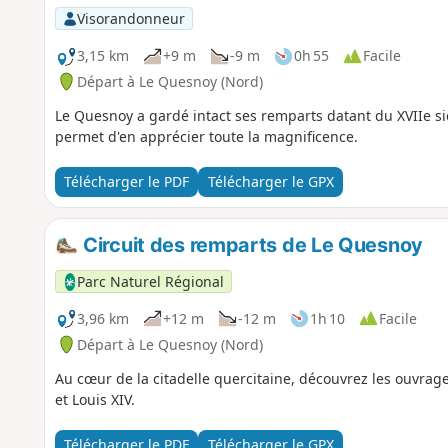
Visorandonneur
3,15 km
+9 m
-9 m
0h 55
Facile
Départ à Le Quesnoy (Nord)
Le Quesnoy a gardé intact ses remparts datant du XVIIe siè
permet d'en apprécier toute la magnificence.
Télécharger le PDF
Télécharger le GPX
Circuit des remparts de Le Quesnoy
Parc Naturel Régional
3,96 km
+12 m
-12 m
1h 10
Facile
Départ à Le Quesnoy (Nord)
Au cœur de la citadelle quercitaine, découvrez les ouvrag
et Louis XIV.
Télécharger le PDF
Télécharger le GPX