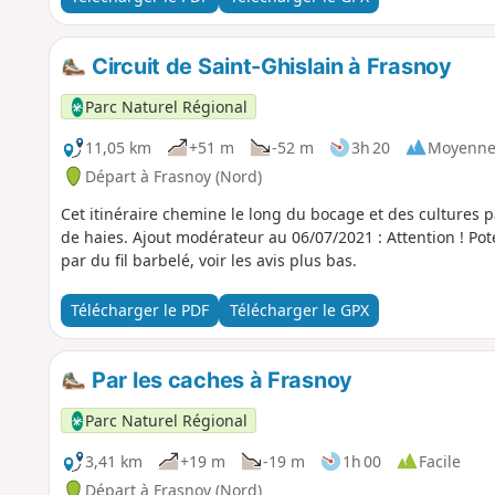
Circuit de Saint-Ghislain à Frasnoy
Parc Naturel Régional
11,05 km
+51 m
-52 m
3h 20
Moyenn
Départ à Frasnoy (Nord)
Cet itinéraire chemine le long du bocage et des cultures p
de haies. Ajout modérateur au 06/07/2021 : Attention ! Pot
par du fil barbelé, voir les avis plus bas.
Télécharger le PDF
Télécharger le GPX
Par les caches à Frasnoy
Parc Naturel Régional
3,41 km
+19 m
-19 m
1h 00
Facile
Départ à Frasnoy (Nord)