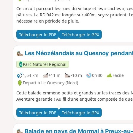
Ce circuit parcourt les rues du village et les « caches », c
pâtures. La RD 942 est longée sur 400m, soyez prudent. L
nécessaire en période de pluie.
Télécharger le PDF
Télécharger le GPX
Les Néozélandais au Quesnoy pendant
Parc Naturel Régional
1,54 km
+11 m
-10 m
0h 30
Facile
Départ à Le Quesnoy (Nord)
Cette balade emmène petits et grands sur les traces des
Aventure garantie ! Au fil d’une enquête composée de ques
Télécharger le PDF
Télécharger le GPX
Balade en pays de Mormal à Preux-au