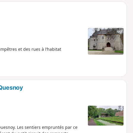
o
a
i
m
p
ampêtres et des rues à l’habitat
 Quesnoy
uesnoy. Les sentiers empruntés par ce