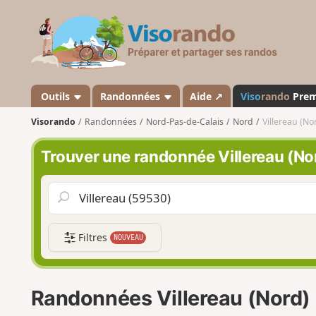
V
i
s
o
r
a
Outils
Randonnées
Aide ↗
Viso
rando
Pre
n
Visorando
Randonnées
Nord-Pas-de-Calais
Nord
Villereau (No
d
o
Trouver une randonnée Villereau (No
Filtres
NOUVEAU
Randonnées Villereau (Nord)