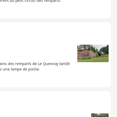
rent du petit circuit des remparts.
rains des remparts de Le Quesnoy tantôt
yez une lampe de poche.