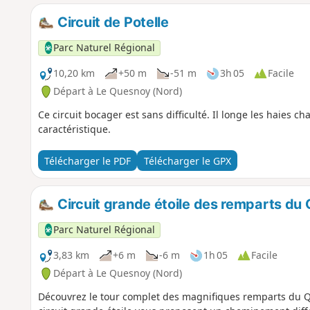
Circuit de Potelle
Parc Naturel Régional
10,20 km
+50 m
-51 m
3h 05
Facile
Départ à Le Quesnoy (Nord)
Ce circuit bocager est sans difficulté. Il longe les haies ch
caractéristique.
Télécharger le PDF
Télécharger le GPX
Circuit grande étoile des remparts du
Parc Naturel Régional
3,83 km
+6 m
-6 m
1h 05
Facile
Départ à Le Quesnoy (Nord)
Découvrez le tour complet des magnifiques remparts du Q