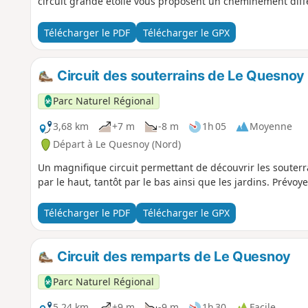
circuit grande étoile vous proposent un cheminement diffé
Télécharger le PDF
Télécharger le GPX
Circuit des souterrains de Le Quesnoy
Parc Naturel Régional
3,68 km
+7 m
-8 m
1h 05
Moyenne
Départ à Le Quesnoy (Nord)
Un magnifique circuit permettant de découvrir les souter
par le haut, tantôt par le bas ainsi que les jardins. Prévo
Télécharger le PDF
Télécharger le GPX
Circuit des remparts de Le Quesnoy
Parc Naturel Régional
5,24 km
+9 m
-9 m
1h 30
Facile