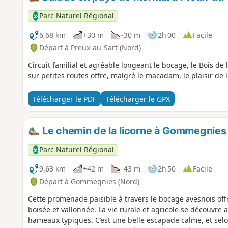
Parc Naturel Régional
6,68 km
+30 m
-30 m
2h 00
Facile
Départ à Preux-au-Sart (Nord)
Circuit familial et agréable longeant le bocage, le Bois de
sur petites routes offre, malgré le macadam, le plaisir d
Télécharger le PDF
Télécharger le GPX
Le chemin de la licorne à Gommegnies
Parc Naturel Régional
9,63 km
+42 m
-43 m
2h 50
Facile
Départ à Gommegnies (Nord)
Cette promenade paisible à travers le bocage avesnois off
boisée et vallonnée. La vie rurale et agricole se découvre 
hameaux typiques. C’est une belle escapade calme, et selo