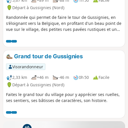
5,67 km
+89 m
-88 m
1h 50
Facile
Départ à Gussignies (Nord)
Randonnée qui permet de faire le tour de Gussignies, en
s'éloignant vers la Belgique, en profitant d'un beau point de
vue sur le village, des petites rues pavées rustiques et un
sentier au bord de l'eau.
Grand tour de Gussignies
Visorandonneur
2,33 km
+46 m
-46 m
0h 50
Facile
Départ à Gussignies (Nord)
Faites le grand tour du village pour y apprécier ses ruelles,
ses sentiers, ses bâtisses de caractères, son histoire.