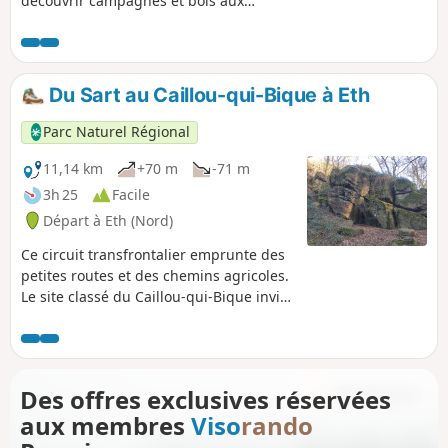
découvrir campagnes et bois aux
alentours de Roisin. Une partie du
parcours suit le cours de la Grande
Honnelle, charmant ruisseau. Le
parcours passe aussi devant le célèbre
Du Sart au Caillou-qui-Bique à Eth
"Caillou qui Bique".
Parc Naturel Régional
11,14 km
+70 m
-71 m
3h 25
Facile
Départ à Eth (Nord)
Ce circuit transfrontalier emprunte des
petites routes et des chemins agricoles.
Le site classé du Caillou-qui-Bique invite
à un comportement respectueux.
Des offres exclusives réservées
aux membres
Viso
rando