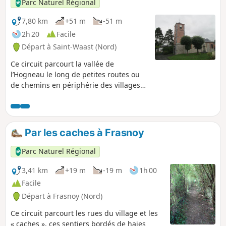
Parc Naturel Régional
7,80 km
+51 m
-51 m
2h 20
Facile
Départ à Saint-Waast (Nord)
Ce circuit parcourt la vallée de
l’Hogneau le long de petites routes ou
de chemins en périphérie des villages
de Bellignies et Gussignies.
Par les caches à Frasnoy
Parc Naturel Régional
3,41 km
+19 m
-19 m
1h 00
Facile
Départ à Frasnoy (Nord)
Ce circuit parcourt les rues du village et les
« caches », ces sentiers bordés de haies