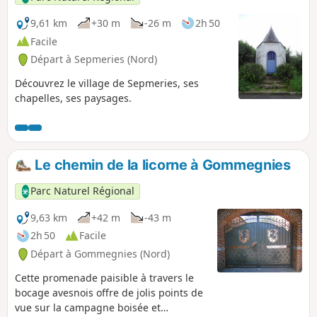
9,61 km
+30 m
-26 m
2h 50
Facile
Départ à Sepmeries (Nord)
Découvrez le village de Sepmeries, ses
chapelles, ses paysages.
Le chemin de la licorne à Gommegnies
Parc Naturel Régional
9,63 km
+42 m
-43 m
2h 50
Facile
Départ à Gommegnies (Nord)
Cette promenade paisible à travers le
bocage avesnois offre de jolis points de
vue sur la campagne boisée et