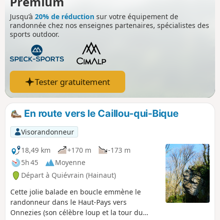
Premium
Jusqu’à
20% de réduction
sur votre équipement de
randonnée chez nos enseignes partenaires, spécialistes des
sports outdoor.
Tester gratuitement
En route vers le Caillou-qui-Bique
Visorandonneur
18,49 km
+170 m
-173 m
5h 45
Moyenne
Départ à Quiévrain (Hainaut)
Cette jolie balade en boucle emmène le
randonneur dans le Haut-Pays vers
Onnezies (son célèbre loup et la tour du