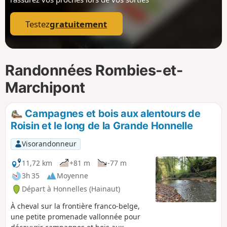
p
Testez
gratuitement
Randonnées Rombies-et-
Marchipont
Campagnes et bois aux alentours de
Roisin et le long de la Grande Honnelle
Visorandonneur
11,72 km
+81 m
-77 m
3h 35
Moyenne
Départ à Honnelles (Hainaut)
À cheval sur la frontière franco-belge,
une petite promenade vallonnée pour