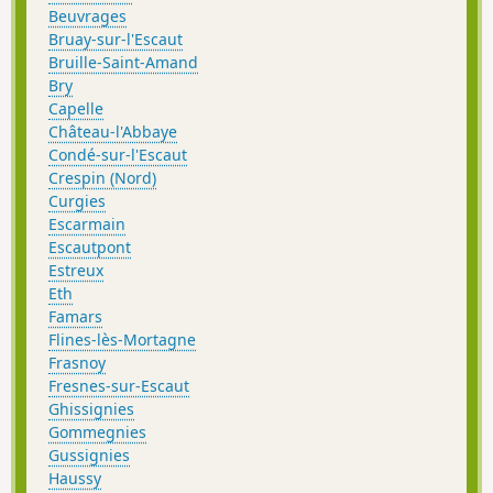
Beuvrages
Bruay-sur-l'Escaut
Bruille-Saint-Amand
Bry
Capelle
Château-l'Abbaye
Condé-sur-l'Escaut
Crespin (Nord)
Curgies
Escarmain
Escautpont
Estreux
Eth
Famars
Flines-lès-Mortagne
Frasnoy
Fresnes-sur-Escaut
Ghissignies
Gommegnies
Gussignies
Haussy