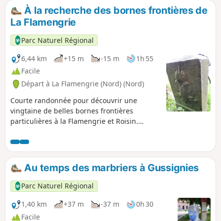
À la recherche des bornes frontières de
La Flamengrie
Parc Naturel Régional
6,44 km
+15 m
-15 m
1h 55
Facile
Départ à La Flamengrie (Nord) (Nord)
Courte randonnée pour découvrir une
vingtaine de belles bornes frontières
particulières à la Flamengrie et Roisin.
Soixante-cinq bornes avaient été posées
autour de La Flamengrie en 1781, à la suite
d'une modification de la frontière.
Au temps des marbriers à Gussignies
Parc Naturel Régional
1,40 km
+37 m
-37 m
0h 30
Facile