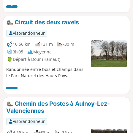
Circuit des deux ravels
Visorandonneur
10,56 km
+31 m
-30 m
3h 05
Moyenne
Départ à Dour (Hainaut)
Randonnée entre bois et champs dans
le Parc Naturel des Hauts Pays.
Chemin des Postes à Aulnoy-Lez-
Valenciennes
Visorandonneur
4,55 km
+35 m
-35 m