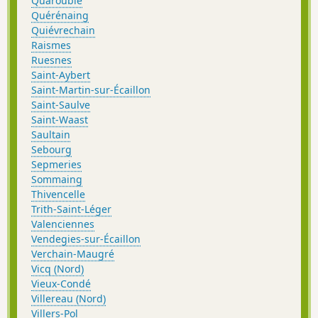
Quarouble
Quérénaing
Quiévrechain
Raismes
Ruesnes
Saint-Aybert
Saint-Martin-sur-Écaillon
Saint-Saulve
Saint-Waast
Saultain
Sebourg
Sepmeries
Sommaing
Thivencelle
Trith-Saint-Léger
Valenciennes
Vendegies-sur-Écaillon
Verchain-Maugré
Vicq (Nord)
Vieux-Condé
Villereau (Nord)
Villers-Pol