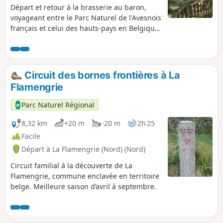
Départ et retour à la brasserie au baron,
voyageant entre le Parc Naturel de l'Avesnois
français et celui des hauts-pays en Belgique,
cette randonnée rassemble les segments les
plus pittoresques à travers ruelles dérobées,
sentiers tortueux, cœurs de villages
remarquables, chemins au milieu du bocage
Circuit des bornes frontières à La
et anciennes lignes de chemin de fer.
Flamengrie
Parc Naturel Régional
8,32 km
+20 m
-20 m
2h 25
Facile
Départ à La Flamengrie (Nord) (Nord)
Circuit familial à la découverte de La
Flamengrie, commune enclavée en territoire
belge. Meilleure saison d’avril à septembre.