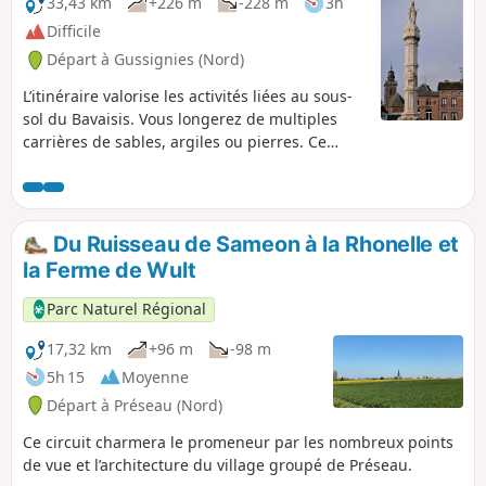
33,43 km
+226 m
-228 m
3h
Difficile
Départ à Gussignies (Nord)
L’itinéraire valorise les activités liées au sous-
sol du Bavaisis. Vous longerez de multiples
carrières de sables, argiles ou pierres. Ce
parcours vallonné est adapté à des
cyclotouristes avertis.
Du Ruisseau de Sameon à la Rhonelle et
la Ferme de Wult
Parc Naturel Régional
17,32 km
+96 m
-98 m
5h 15
Moyenne
Départ à Préseau (Nord)
Ce circuit charmera le promeneur par les nombreux points
de vue et l’architecture du village groupé de Préseau.