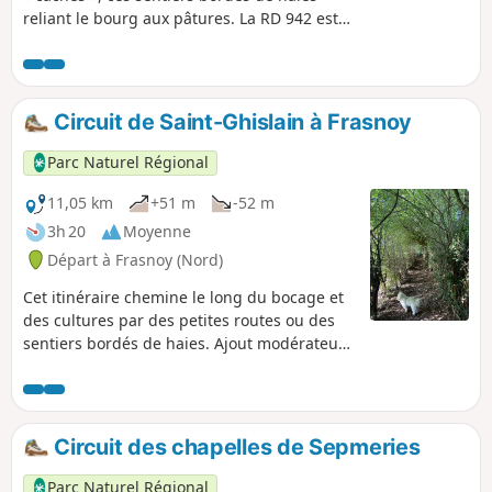
reliant le bourg aux pâtures. La RD 942 est
longée sur 400m, soyez prudent. Le port de
chaussures étanches s’avère nécessaire en
période de pluie.
Circuit de Saint-Ghislain à Frasnoy
Parc Naturel Régional
11,05 km
+51 m
-52 m
3h 20
Moyenne
Départ à Frasnoy (Nord)
Cet itinéraire chemine le long du bocage et
des cultures par des petites routes ou des
sentiers bordés de haies. Ajout modérateur
au 06/07/2021 : Attention ! Potentiellement
danger sur ce sentier traversé par du fil
barbelé, voir les avis plus bas.
Circuit des chapelles de Sepmeries
Parc Naturel Régional