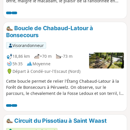
offre, malgré le macadam, le plaisir de la randonnée en
campagne.
Boucle de Chabaud-Latour à
Bonsecours
Visorandonneur
18,86 km
+70 m
-73 m
5h 35
Moyenne
Départ à Condé-sur-l'Escaut (Nord)
Cette boucle permet de relier l'Étang Chabaud-Latour à la
Forêt de Bonsecours à Péruwelz. On observe, sur le
parcours, le chevalement de la Fosse Ledoux et son terril, la
Machine à Feu de Bernissart et la Basilique Notre-Dame de
Bon-Secours de Péruwelz.
Circuit du Pissotiau à Saint Waast