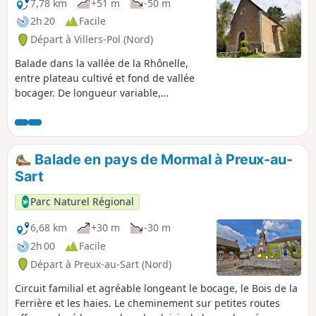
7,78 km
+51 m
-50 m
2h 20
Facile
Départ à Villers-Pol (Nord)
Balade dans la vallée de la Rhônelle,
entre plateau cultivé et fond de vallée
bocager. De longueur variable,
l’itinéraire est adapté à la pratique
familiale. Meilleure période d’avril à
septembre.
Balade en pays de Mormal à Preux-au-
Sart
Parc Naturel Régional
6,68 km
+30 m
-30 m
2h 00
Facile
Départ à Preux-au-Sart (Nord)
Circuit familial et agréable longeant le bocage, le Bois de la
Ferrière et les haies. Le cheminement sur petites routes