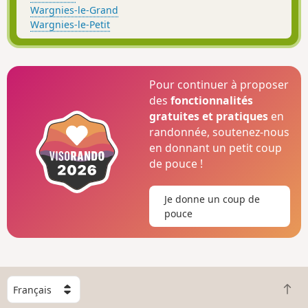
Wargnies-le-Grand
Wargnies-le-Petit
Pour continuer à proposer
des
fonctionnalités
gratuites et pratiques
en
randonnée, soutenez-nous
en donnant un petit coup
de pouce !
Je donne un coup de
pouce
C
R
h