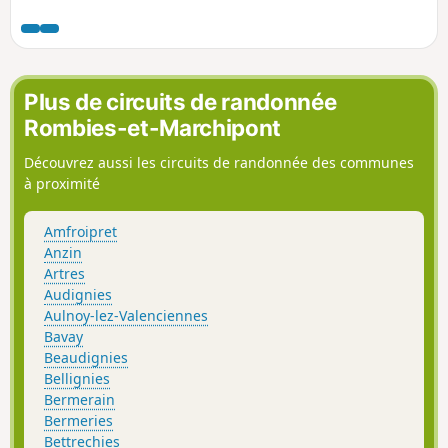
vallonnée. La vie rurale et agricole se
découvre au fur et à mesure de la
traversée des hameaux typiques. C’est
une belle escapade calme, et selon la
saison, colorée aux couleurs de
Plus de circuits de randonnée
l’automne ou des fleurs champêtres et
Rombies-et-Marchipont
printanières.
Découvrez aussi les circuits de randonnée des communes
à proximité
Amfroipret
Anzin
Artres
Audignies
Aulnoy-lez-Valenciennes
Bavay
Beaudignies
Bellignies
Bermerain
Bermeries
Bettrechies