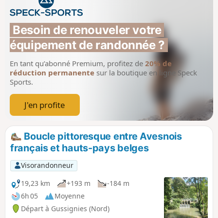
Besoin de renouveler votre 
équipement de randonnée ?
En tant qu’abonné Premium, profitez de
20% de
réduction permanente
sur la boutique en ligne Speck
Sports.
J'en profite
Boucle pittoresque entre Avesnois
français et hauts-pays belges
Visorandonneur
19,23 km
+193 m
-184 m
6h 05
Moyenne
Départ à Gussignies (Nord)