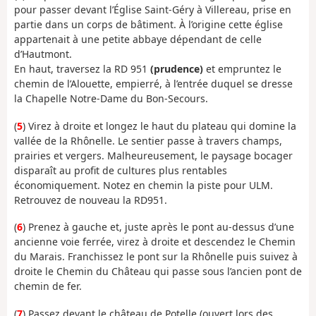
pour passer devant l’Église Saint-Géry à Villereau, prise en
partie dans un corps de bâtiment. À l’origine cette église
appartenait à une petite abbaye dépendant de celle
d’Hautmont.
En haut, traversez la RD 951
(prudence)
et empruntez le
chemin de l’Alouette, empierré, à l’entrée duquel se dresse
la Chapelle Notre-Dame du Bon-Secours.
(
5
) Virez à droite et longez le haut du plateau qui domine la
vallée de la Rhônelle. Le sentier passe à travers champs,
prairies et vergers. Malheureusement, le paysage bocager
disparaît au profit de cultures plus rentables
économiquement. Notez en chemin la piste pour ULM.
Retrouvez de nouveau la RD951.
(
6
) Prenez à gauche et, juste après le pont au-dessus d’une
ancienne voie ferrée, virez à droite et descendez le Chemin
du Marais. Franchissez le pont sur la Rhônelle puis suivez à
droite le Chemin du Château qui passe sous l’ancien pont de
chemin de fer.
(
7
) Passez devant le château de Potelle (ouvert lors des