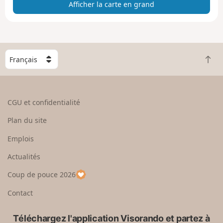
Afficher la carte en grand
t
e
e
n
g
C
r
R
h
a
e
o
n
t
i
d
o
s
CGU et confidentialité
u
i
r
s
Plan du site
e
s
n
e
Emplois
h
z
Actualités
a
u
u
n
Coup de pouce 2026
t
p
a
Contact
y
s
Téléchargez l'application Visorando et partez à