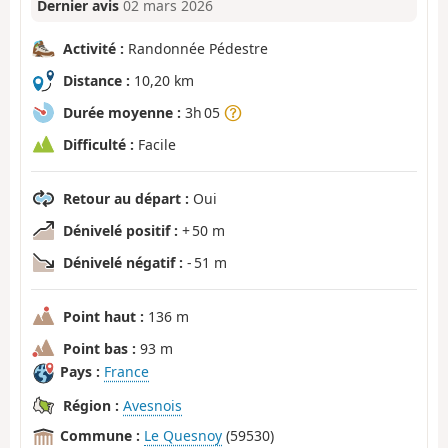
Dernier avis
02 mars 2026
Activité :
Randonnée Pédestre
Distance :
10,20 km
Durée moyenne :
3h 05
Difficulté :
Facile
Retour au départ :
Oui
Dénivelé positif :
+ 50 m
Dénivelé négatif :
- 51 m
Point haut :
136 m
Point bas :
93 m
Pays :
France
Région :
Avesnois
Commune :
Le Quesnoy
(59530)