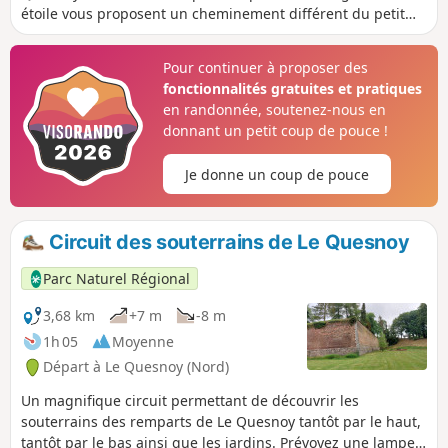
étoile vous proposent un cheminement différent du petit
circuit des remparts.
Pour continuer à proposer des
fonctionnalités gratuites et pratiques
en randonnée, soutenez-nous en
donnant un petit coup de pouce !
Je donne un coup de pouce
Circuit des souterrains de Le Quesnoy
Parc Naturel Régional
3,68 km
+7 m
-8 m
1h 05
Moyenne
Départ à Le Quesnoy (Nord)
Un magnifique circuit permettant de découvrir les
souterrains des remparts de Le Quesnoy tantôt par le haut,
tantôt par le bas ainsi que les jardins. Prévoyez une lampe