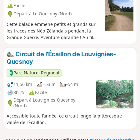
Facile
Départ à Le Quesnoy (Nord)
Cette balade emmène petits et grands sur
les traces des Néo-Zélandais pendant la
Grande Guerre. Aventure garantie ! Au fil
d’une enquête composée de questions et de
jeux, explorez les remparts.
Circuit de l'Écaillon de Louvignies-
Quesnoy
Parc Naturel Régional
11,56 km
+53 m
-54 m
3h 25
Facile
Départ à Louvignies-Quesnoy
(Nord)
Accessible toute l’année, ce circuit longe la pittoresque
vallée de l’Écaillon.