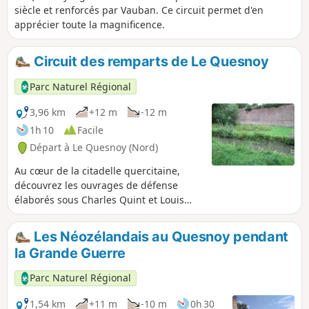
siècle et renforcés par Vauban. Ce circuit permet d'en
apprécier toute la magnificence.
Circuit des remparts de Le Quesnoy
Parc Naturel Régional
3,96 km
+12 m
-12 m
1h 10
Facile
Départ à Le Quesnoy (Nord)
Au cœur de la citadelle quercitaine,
découvrez les ouvrages de défense
élaborés sous Charles Quint et Louis
XIV.
Les Néozélandais au Quesnoy pendant
la Grande Guerre
Parc Naturel Régional
1,54 km
+11 m
-10 m
0h 30