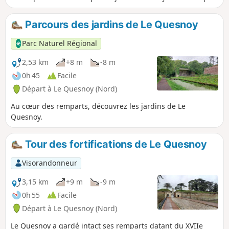
de poche.
Parcours des jardins de Le Quesnoy
Parc Naturel Régional
2,53 km
+8 m
-8 m
0h 45
Facile
Départ à Le Quesnoy (Nord)
Au cœur des remparts, découvrez les jardins de Le
Quesnoy.
Tour des fortifications de Le Quesnoy
Visorandonneur
3,15 km
+9 m
-9 m
0h 55
Facile
Départ à Le Quesnoy (Nord)
Le Quesnoy a gardé intact ses remparts datant du XVIIe