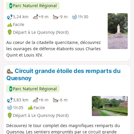
Parc Naturel Régional
5,24 km
+9 m
-9 m
1h 30
Facile
Départ à Le Quesnoy (Nord)
Au coeur de la citadelle quercitaine, découvrez
les ouvrages de défense élaborés sous Charles
Quint et Louis XIV.
Circuit grande étoile des remparts du
Quesnoy
Parc Naturel Régional
3,83 km
+6 m
-6 m
1h 05
Facile
Départ à Le Quesnoy (Nord)
Découvrez le tour complet des magnifiques remparts du
Quesnoy. Les sentiers empruntés par ce circuit grande