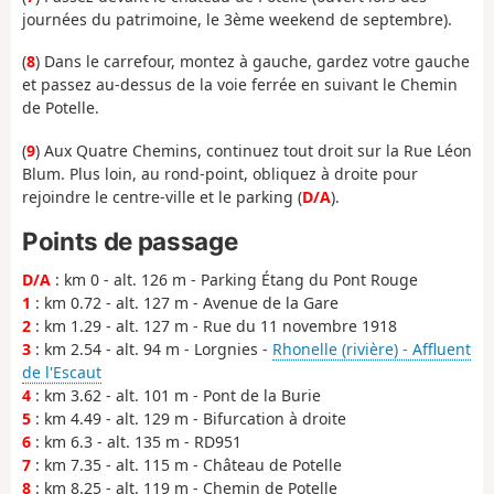
journées du patrimoine, le 3ème weekend de septembre).
(
8
) Dans le carrefour, montez à gauche, gardez votre gauche
et passez au-dessus de la voie ferrée en suivant le Chemin
de Potelle.
(
9
) Aux Quatre Chemins, continuez tout droit sur la Rue Léon
Blum. Plus loin, au rond-point, obliquez à droite pour
rejoindre le centre-ville et le parking (
D/A
).
Points de passage
D/A
: km 0 - alt. 126 m - Parking Étang du Pont Rouge
1
: km 0.72 - alt. 127 m - Avenue de la Gare
2
: km 1.29 - alt. 127 m - Rue du 11 novembre 1918
3
: km 2.54 - alt. 94 m - Lorgnies -
Rhonelle (rivière) - Affluent
de l'Escaut
4
: km 3.62 - alt. 101 m - Pont de la Burie
5
: km 4.49 - alt. 129 m - Bifurcation à droite
6
: km 6.3 - alt. 135 m - RD951
7
: km 7.35 - alt. 115 m - Château de Potelle
8
: km 8.25 - alt. 119 m - Chemin de Potelle