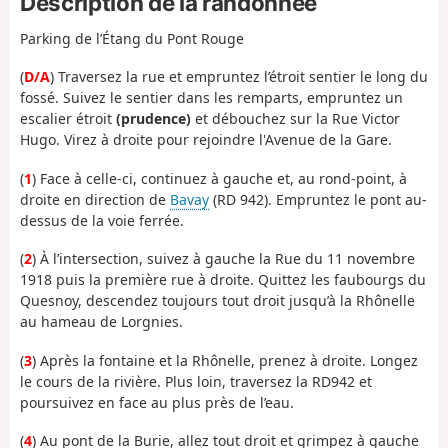
Description de la randonnée
Parking de l’Étang du Pont Rouge
(
D/A
) Traversez la rue et empruntez l’étroit sentier le long du
fossé. Suivez le sentier dans les remparts, empruntez un
escalier étroit
(prudence)
et débouchez sur la Rue Victor
Hugo. Virez à droite pour rejoindre l'Avenue de la Gare.
(
1
) Face à celle-ci, continuez à gauche et, au rond-point, à
droite en direction de
Bavay
(RD 942). Empruntez le pont au-
dessus de la voie ferrée.
(
2
) À l’intersection, suivez à gauche la Rue du 11 novembre
1918 puis la première rue à droite. Quittez les faubourgs du
Quesnoy, descendez toujours tout droit jusqu’à la Rhônelle
au hameau de Lorgnies.
(
3
) Après la fontaine et la Rhônelle, prenez à droite. Longez
le cours de la rivière. Plus loin, traversez la RD942 et
poursuivez en face au plus près de l’eau.
(
4
) Au pont de la Burie, allez tout droit et grimpez à gauche