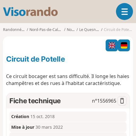
V
O
i
u
s
v
o
Randonnées
Nord-Pas-de-Calais
Nord
Le Quesnoy
Circuit de Potelle
r
r
i
a
r
n
l
d
Circuit de Potelle
a
o
n
a
Ce circuit bocager est sans difficulté. Il longe les haies
v
champêtres et des rues à l’habitat caractéristique.
i
g
a
Fiche technique
n°
1556965
t
i
o
Création
15 oct. 2018
n
Mise à jour
30 mars 2022