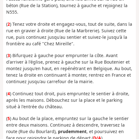
béton (Rue de la Station), tournez à gauche et rejoignez la
N555.
(
2
) Tenez votre droite et engagez-vous, tout de suite, dans la
rue en gravier à droite (Rue de la Marbrerie). Suivez cette
rue, puis continuez jusqu'au sentier et suivez-le jusqu'à la
frontière au café "Chez Mireille".
(
3
) Bifurquez à gauche pour emprunter la côte. Avant
d'arriver à l'église, prenez à gauche sur la Rue Boutenier et
montez jusqu'en haut, en repénétrant en Belgique. Au bout,
tenez la droite en continuant à monter, rentrez en France et
continuez jusqu'au carrefour de la mairie.
(
4
) Continuez tout droit, puis empruntez le sentier à droite,
après les maisons. Débouchez sur la place et le parking
situé à l'entrée du château.
(
5
) Au bout de la place, empruntez sur la gauche le sentier
entre deux maisons. Continuez à descendre, traversez la
route (Rue du Bourlard),
prudemment
, et poursuivez en
face pour rejoindre le parking de départ (
D/A
).