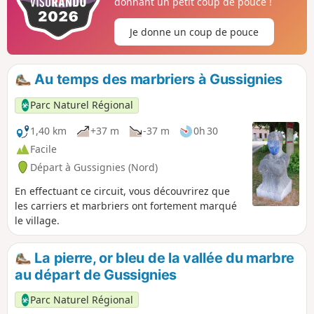
donnant un petit coup de pouce !
Je donne un coup de pouce
Au temps des marbriers à Gussignies
Parc Naturel Régional
1,40 km
+37 m
-37 m
0h 30
Facile
Départ à Gussignies (Nord)
En effectuant ce circuit, vous découvrirez que
les carriers et marbriers ont fortement marqué
le village.
La pierre, or bleu de la vallée du marbre
au départ de Gussignies
Parc Naturel Régional