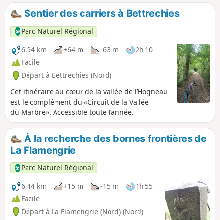
Sentier des carriers à Bettrechies
Parc Naturel Régional
6,94 km
+64 m
-63 m
2h 10
Facile
Départ à Bettrechies (Nord)
Cet itinéraire au cœur de la vallée de l’Hogneau
est le complément du «Circuit de la Vallée
du Marbre». Accessible toute l’année.
À la recherche des bornes frontières de
La Flamengrie
Parc Naturel Régional
6,44 km
+15 m
-15 m
1h 55
Facile
Départ à La Flamengrie (Nord) (Nord)