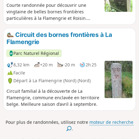
Courte randonnée pour découvrir une
vingtaine de belles bornes frontières
particulières à la Flamengrie et Roisin.
Soixante-cinq bornes avaient été posées
autour de La Flamengrie en 1781, à la suite
Circuit des bornes frontières à La
d'une modification de la frontière.
Flamengrie
Parc Naturel Régional
8,32 km
+20 m
-20 m
2h 25
Facile
Départ à La Flamengrie (Nord) (Nord)
Circuit familial à la découverte de La
Flamengrie, commune enclavée en territoire
belge. Meilleure saison d’avril à septembre.
Pour plus de randonnées, utilisez notre
moteur de recherche
.