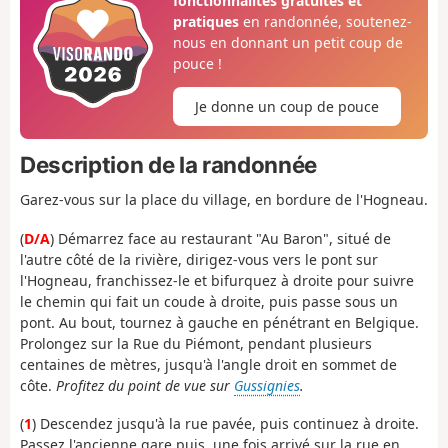
fonctionnalités gratuites et
pratiques
en randonnée, soutenez-
nous en donnant un petit coup de
pouce !
Je donne un coup de pouce
Description de la randonnée
Garez-vous sur la place du village, en bordure de l'Hogneau.
(
D/A
) Démarrez face au restaurant "Au Baron", situé de
l'autre côté de la rivière, dirigez-vous vers le pont sur
l'Hogneau, franchissez-le et bifurquez à droite pour suivre
le chemin qui fait un coude à droite, puis passe sous un
pont. Au bout, tournez à gauche en pénétrant en Belgique.
Prolongez sur la Rue du Piémont, pendant plusieurs
centaines de mètres, jusqu'à l'angle droit en sommet de
côte.
Profitez du point de vue sur
Gussignies
.
(
1
) Descendez jusqu'à la rue pavée, puis continuez à droite.
Passez l'ancienne gare puis, une fois arrivé sur la rue en