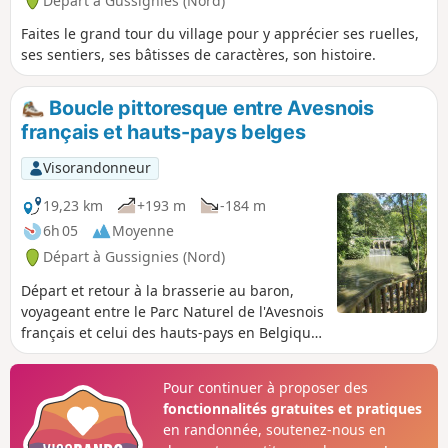
Départ à Gussignies (Nord)
Faites le grand tour du village pour y apprécier ses ruelles,
ses sentiers, ses bâtisses de caractères, son histoire.
Boucle pittoresque entre Avesnois
français et hauts-pays belges
Visorandonneur
19,23 km
+193 m
-184 m
6h 05
Moyenne
Départ à Gussignies (Nord)
Départ et retour à la brasserie au baron,
voyageant entre le Parc Naturel de l'Avesnois
français et celui des hauts-pays en Belgique,
cette randonnée rassemble les segments les
plus pittoresques à travers ruelles dérobées,
Pour continuer à proposer des
sentiers tortueux, cœurs de villages
fonctionnalités gratuites et pratiques
remarquables, chemins au milieu du bocage
en randonnée, soutenez-nous en
et anciennes lignes de chemin de fer.