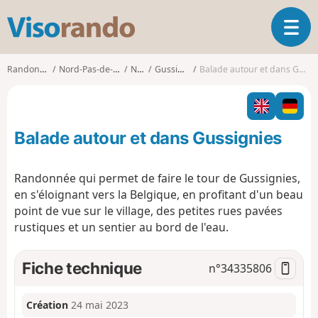
V
O
i
u
s
v
o
Randonnées
Nord-Pas-de-Calais
Nord
Gussignies
Balade autour et dans Gussignies
r
r
i
a
r
n
l
d
Balade autour et dans Gussignies
a
o
n
a
Randonnée qui permet de faire le tour de Gussignies,
v
en s'éloignant vers la Belgique, en profitant d'un beau
i
point de vue sur le village, des petites rues pavées
g
rustiques et un sentier au bord de l'eau.
a
t
i
Fiche technique
n°
34335806
o
n
Création
24 mai 2023