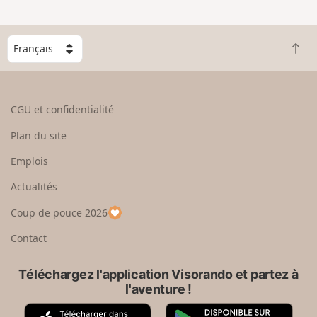
e
n
g
C
r
R
h
a
e
o
n
t
i
d
o
s
CGU et confidentialité
u
i
r
s
Plan du site
e
s
n
e
Emplois
h
z
Actualités
a
u
u
n
Coup de pouce 2026
t
p
a
Contact
y
s
Téléchargez l'application Visorando et partez à
l'aventure !
A
G