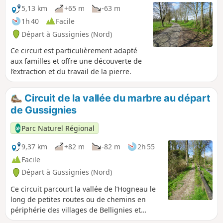
5,13 km
+65 m
-63 m
1h 40
Facile
Départ à Gussignies (Nord)
Ce circuit est particulièrement adapté
aux familles et offre une découverte de
l’extraction et du travail de la pierre.
Circuit de la vallée du marbre au départ
de Gussignies
Parc Naturel Régional
9,37 km
+82 m
-82 m
2h 55
Facile
Départ à Gussignies (Nord)
Ce circuit parcourt la vallée de l’Hogneau le
long de petites routes ou de chemins en
périphérie des villages de Bellignies et
Gussignies.