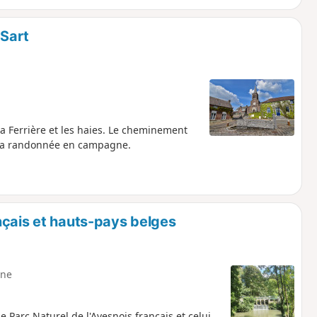
-Sart
 la Ferrière et les haies. Le cheminement
e la randonnée en campagne.
nçais et hauts-pays belges
ne
e Parc Naturel de l'Avesnois français et celui