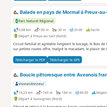
Balade en pays de Mormal à Preux-au
Parc Naturel Régional
6,68 km
+30 m
-30 m
2h 00
Facile
Départ à Preux-au-Sart (Nord)
Circuit familial et agréable longeant le bocage, le Bois de
sur petites routes offre, malgré le macadam, le plaisir d
Télécharger le PDF
Télécharger le GPX
Boucle pittoresque entre Avesnois fra
Visorandonneur
19,23 km
+193 m
-184 m
6h 05
Moyen
Départ à Gussignies (Nord)
Départ et retour à la brasserie au baron, voyageant entre l