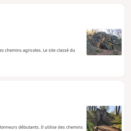
o
a
i
m
p
es chemins agricoles. Le site classé du
onneurs débutants. Il utilise des chemins