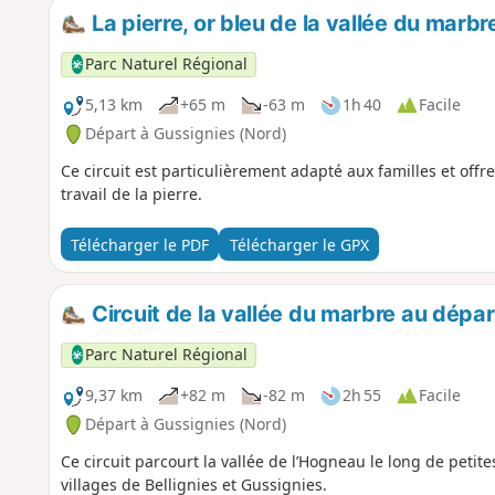
La pierre, or bleu de la vallée du marb
Parc Naturel Régional
5,13 km
+65 m
-63 m
1h 40
Facile
Départ à Gussignies (Nord)
Ce circuit est particulièrement adapté aux familles et offr
travail de la pierre.
Télécharger le PDF
Télécharger le GPX
Circuit de la vallée du marbre au dépa
Parc Naturel Régional
9,37 km
+82 m
-82 m
2h 55
Facile
Départ à Gussignies (Nord)
Ce circuit parcourt la vallée de l’Hogneau le long de peti
villages de Bellignies et Gussignies.