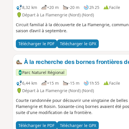
8,32 km
+20 m
-20 m
2h 25
Facile
Départ à La Flamengrie (Nord) (Nord)
Circuit familial à la découverte de La Flamengrie, commune
saison d’avril à septembre.
Télécharger le PDF
Télécharger le GPX
À la recherche des bornes frontières d
Parc Naturel Régional
6,44 km
+15 m
-15 m
1h 55
Facile
Départ à La Flamengrie (Nord) (Nord)
Courte randonnée pour découvrir une vingtaine de belles b
Flamengrie et Roisin. Soixante-cinq bornes avaient été po
suite d'une modification de la frontière.
Télécharger le PDF
Télécharger le GPX