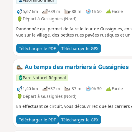
Visorandonneur
5,67 km
+89 m
-88 m
1h 50
Facile
Départ à Gussignies (Nord)
Randonnée qui permet de faire le tour de Gussignies, en s'
vue sur le village, des petites rues pavées rustiques et un 
Télécharger le PDF
Télécharger le GPX
Au temps des marbriers à Gussignies
Parc Naturel Régional
1,40 km
+37 m
-37 m
0h 30
Facile
Départ à Gussignies (Nord)
En effectuant ce circuit, vous découvrirez que les carriers
Télécharger le PDF
Télécharger le GPX