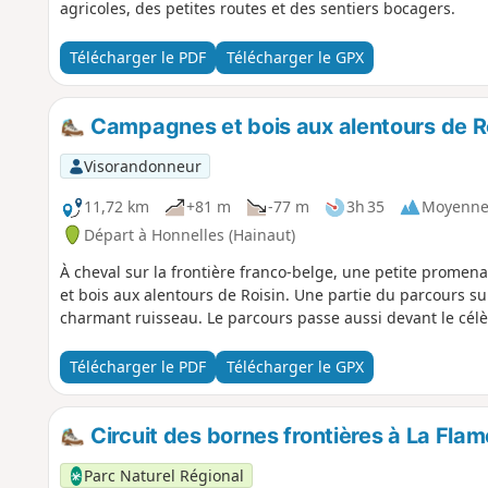
agricoles, des petites routes et des sentiers bocagers.
Télécharger le PDF
Télécharger le GPX
Campagnes et bois aux alentours de Roi
Visorandonneur
11,72 km
+81 m
-77 m
3h 35
Moyenn
Départ à Honnelles (Hainaut)
À cheval sur la frontière franco-belge, une petite prome
et bois aux alentours de Roisin. Une partie du parcours su
charmant ruisseau. Le parcours passe aussi devant le célè
Télécharger le PDF
Télécharger le GPX
Circuit des bornes frontières à La Fla
Parc Naturel Régional