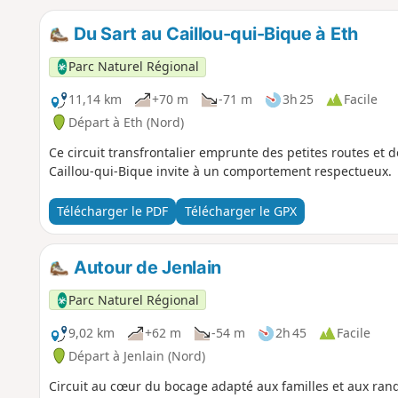
Du Sart au Caillou-qui-Bique à Eth
Parc Naturel Régional
11,14 km
+70 m
-71 m
3h 25
Facile
Départ à Eth (Nord)
Ce circuit transfrontalier emprunte des petites routes et d
Caillou-qui-Bique invite à un comportement respectueux.
Télécharger le PDF
Télécharger le GPX
Autour de Jenlain
Parc Naturel Régional
9,02 km
+62 m
-54 m
2h 45
Facile
Départ à Jenlain (Nord)
Circuit au cœur du bocage adapté aux familles et aux rand