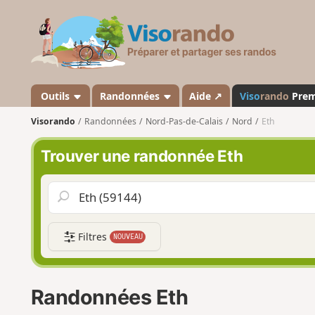
V
i
s
o
r
a
Outils
Randonnées
Aide ↗
Viso
rando
Pre
n
Visorando
Randonnées
Nord-Pas-de-Calais
Nord
Eth
d
o
Trouver une randonnée Eth
Filtres
NOUVEAU
Randonnées Eth