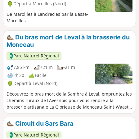
tous, je vous invite à faire un bref pèlerinage
Départ à Maroilles (Nord)
à travers la Forêt de Mormal pour y
découvrir son cœur. Les balises n'existent
De Maroilles à Landrecies par la Basse-
pas car cette randonnée est une création
Maroilles.
d'une locale (moi-même). Il ne s'agit pas
d'un circuit GR®. Il faut donc suivre la carte
Du bras mort de Leval à la brasserie du
indiquée avec votre téléphone en temps
Monceau
réel.
Parc Naturel Régional
7,85 km
+21 m
-21 m
2h 20
Facile
Départ à Leval (Nord)
Découvrez le bras mort de la Sambre à Leval, empruntez les
chemins ruraux de l'Avesnois pour vous rendre à la
brasserie artisanale La Glorieuse de Monceau-Saint-Waast.
Vous emprunterez les chemins ruraux et pourrez observer
le bocage de l'Avesnois.
Circuit du Sars Bara
Parc Naturel Régional