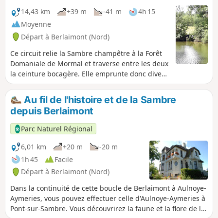
14,43 km
+39 m
-41 m
4h 15
Moyenne
Départ à Berlaimont (Nord)
Ce circuit relie la Sambre champêtre à la Forêt
Domaniale de Mormal et traverse entre les deux
la ceinture bocagère. Elle emprunte donc divers
chemins et routes et traverse un paysage varié.
Le patrimoine naturel et fluvial anime une
Au fil de l'histoire et de la Sambre
grande partie du parcours.
depuis Berlaimont
Parc Naturel Régional
6,01 km
+20 m
-20 m
1h 45
Facile
Départ à Berlaimont (Nord)
Dans la continuité de cette boucle de Berlaimont à Aulnoye-
Aymeries, vous pouvez effectuer celle d'Aulnoye-Aymeries à
Pont-sur-Sambre. Vous découvrirez la faune et la flore de la