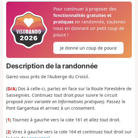
Pour continuer à proposer des
fonctionnalités gratuites et
pratiques
en randonnée, soutenez-
nous en donnant un petit coup de
pouce !
Je donne un coup de pouce
Description de la randonnée
Garez-vous près de l'Auberge du Croisil.
(
D/A
) Dos à celle-ci, partez en face sur la Route Forestière de
Sassegnies. Continuez tout droit pour suivre le circuit
proposé
(voir variante en Informations pratiques).
Passez le
Pont Gargantua et arrivez à un croisement.
(
1
) Tournez à gauche vers la cote 161 et allez tout droit.
(
2
) Virez à gauche vers la cote 164 et continuez tout droit sur