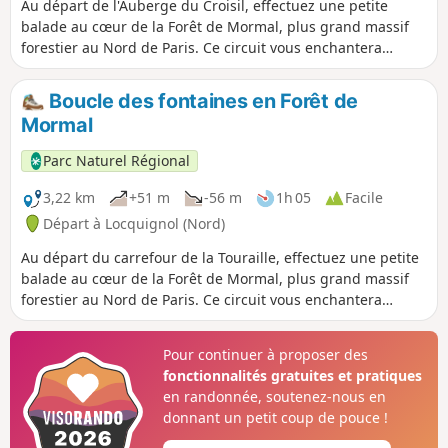
Au départ de l'Auberge du Croisil, effectuez une petite
balade au cœur de la Forêt de Mormal, plus grand massif
forestier au Nord de Paris. Ce circuit vous enchantera
quelque soit la saison. Peut-être que vous aurez la chance
de croiser un de ses hôtes.
Boucle des fontaines en Forêt de
Mormal
Parc Naturel Régional
3,22 km
+51 m
-56 m
1h 05
Facile
Départ à Locquignol (Nord)
Au départ du carrefour de la Touraille, effectuez une petite
balade au cœur de la Forêt de Mormal, plus grand massif
forestier au Nord de Paris. Ce circuit vous enchantera
quelle que soit la saison. Peut-être que vous aurez la
chance de croiser un de ses hôtes.
Pour continuer à proposer des
fonctionnalités gratuites et pratiques
en randonnée, soutenez-nous en
donnant un petit coup de pouce !