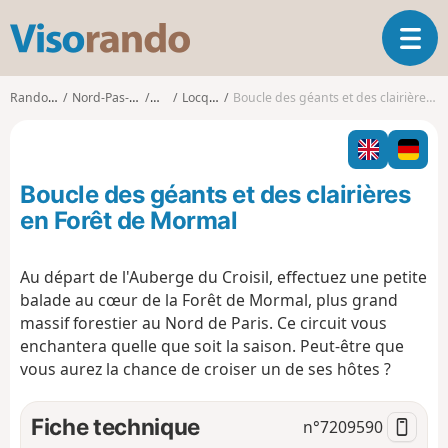
V
O
i
u
s
v
o
Randonnées
Nord-Pas-de-Calais
Nord
Locquignol
Boucle des géants et des clairières en Forêt de Mormal
r
r
i
a
r
n
l
d
Boucle des géants et des clairières
a
o
n
en Forêt de Mormal
a
v
Au départ de l'Auberge du Croisil, effectuez une petite
i
balade au cœur de la Forêt de Mormal, plus grand
g
a
massif forestier au Nord de Paris. Ce circuit vous
t
enchantera quelle que soit la saison. Peut-être que
i
vous aurez la chance de croiser un de ses hôtes ?
o
n
Fiche technique
n°
7209590