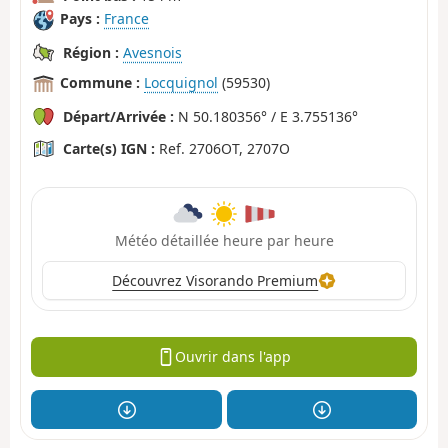
Pays :
France
Région :
Avesnois
Commune :
Locquignol
(59530)
Départ/Arrivée :
N 50.180356° / E 3.755136°
Carte(s) IGN :
Ref. 2706OT, 2707O
Météo détaillée heure par heure
Découvrez Visorando Premium
Ouvrir dans l'app