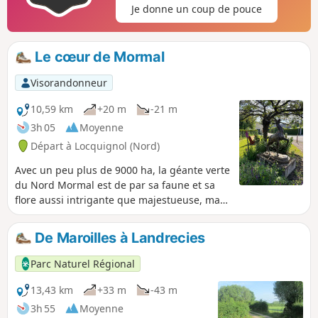
Je donne un coup de pouce
Le cœur de Mormal
Visorandonneur
10,59 km
+20 m
-21 m
3h 05
Moyenne
Départ à Locquignol (Nord)
Avec un peu plus de 9000 ha, la géante verte
du Nord Mormal est de par sa faune et sa
flore aussi intrigante que majestueuse, mais
en connaissez-vous le cœur ? Si le dicton
célèbre veut que tous les chemins mènent à
De Maroilles à Landrecies
Rome, ici, tous les chemins mènent à
Locquignol. Un charmant petit village riche
Parc Naturel Régional
en histoire qui était à l'origine un simple
point de rendez-vous de chasse des comtés
13,43 km
+33 m
-43 m
de Hainaut. Au travers ce circuit accessible à
3h 55
Moyenne