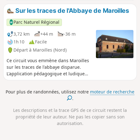
Sambre ainsi que des éléments du patrimoine culturel des
trois communes.
Sur les traces de l'Abbaye de Maroilles
Parc Naturel Régional
3,72 km
+44 m
-36 m
1h 10
Facile
Départ à Maroilles (Nord)
Ce circuit vous emmène dans Maroilles
sur les traces de l'abbaye disparue.
L'application pédagogique et ludique
Baladavesnois vous délivre des
informations complètes pour
Pour plus de randonnées, utilisez notre
moteur de recherche
comprendre l'histoire et découvrir les
.
vestiges encore visibles.
Les descriptions et la trace GPS de ce circuit restent la
propriété de leur auteur. Ne pas les copier sans son
autorisation.