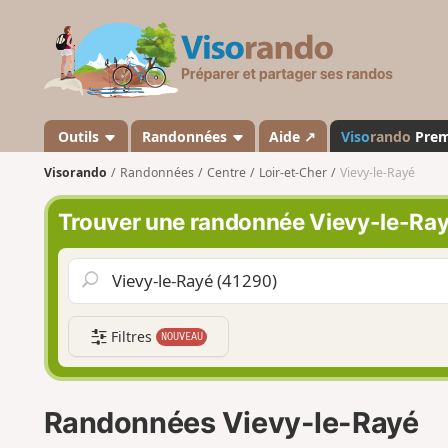
V
i
s
o
r
a
Outils
Randonnées
Aide ↗
Viso
rando
Pre
n
Visorando
Randonnées
Centre
Loir-et-Cher
Vievy-le-Rayé
d
o
Trouver une randonnée Vievy-le-Ra
Filtres
NOUVEAU
Randonnées Vievy-le-Rayé