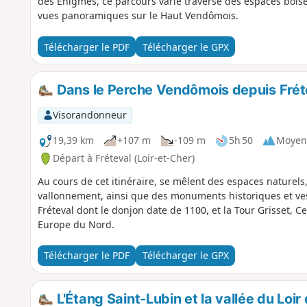
des Énigmes, ce parcours varié traverse des espaces bois
vues panoramiques sur le Haut Vendômois.
Télécharger le PDF
Télécharger le GPX
Dans le Perche Vendômois depuis Frét
Visorandonneur
19,39 km
+107 m
-109 m
5h 50
Moyen
Départ à Fréteval (Loir-et-Cher)
Au cours de cet itinéraire, se mêlent des espaces naturels,
vallonnement, ainsi que des monuments historiques et ve
Fréteval dont le donjon date de 1100, et la Tour Grisset, 
Europe du Nord.
Télécharger le PDF
Télécharger le GPX
L'Étang Saint-Lubin et la vallée du Loir