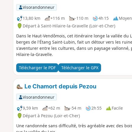
Visorandonneur
13,80 km
+116 m
-110 m
4h 15
Moyen
Départ à Saint-Hilaire-la-Gravelle (Loir-et-Cher)
Dans le Haut-Vendômois, cet itinéraire longe la vallée du L
berges de l'Étang Saint-Lubin, fait un détour vers les ruin
s'aventurer entre les cultures, dans un paysage vallonné, po
Hilaire-la-Gravelle.
Télécharger le PDF
Télécharger le GPX
Le Chamort depuis Pezou
Visorandonneur
9,59 km
+62 m
-54 m
2h 55
Facile
Départ à Pezou (Loir-et-Cher)
Une randonnée sans difficulté, très agréable avec des bois
sur la vallée du Loir.