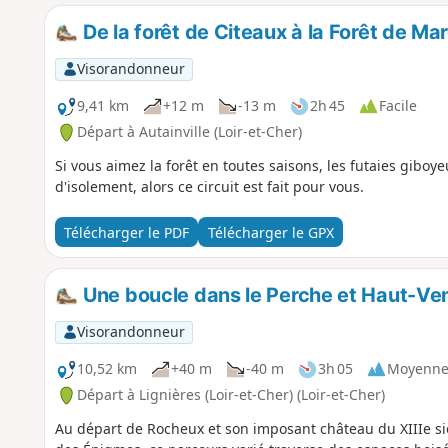
De la forêt de Citeaux à la Forêt de Ma
Visorandonneur
9,41 km
+12 m
-13 m
2h 45
Facile
Départ à Autainville (Loir-et-Cher)
Si vous aimez la forêt en toutes saisons, les futaies giboy
d'isolement, alors ce circuit est fait pour vous.
Télécharger le PDF
Télécharger le GPX
Une boucle dans le Perche et Haut-V
Visorandonneur
10,52 km
+40 m
-40 m
3h 05
Moyenn
Départ à Lignières (Loir-et-Cher) (Loir-et-Cher)
Au départ de Rocheux et son imposant château du XIIIe si