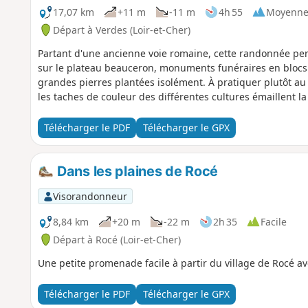
17,07 km
+11 m
-11 m
4h 55
Moyenn
Départ à Verdes (Loir-et-Cher)
Partant d'une ancienne voie romaine, cette randonnée pe
sur le plateau beauceron, monuments funéraires en blocs 
grandes pierres plantées isolément. À pratiquer plutôt au
les taches de couleur des différentes cultures émaillent la
Télécharger le PDF
Télécharger le GPX
Dans les plaines de Rocé
Visorandonneur
8,84 km
+20 m
-22 m
2h 35
Facile
Départ à Rocé (Loir-et-Cher)
Une petite promenade facile à partir du village de Rocé a
Télécharger le PDF
Télécharger le GPX