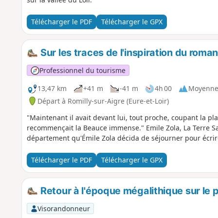
Télécharger le PDF
Télécharger le GPX
Sur les traces de l'inspiration du roman
Professionnel du tourisme
13,47 km
+41 m
-41 m
4h 00
Moyenn
Départ à Romilly-sur-Aigre (Eure-et-Loir)
"Maintenant il avait devant lui, tout proche, coupant la plai
recommençait la Beauce immense." Emile Zola, La Terre Sa 
département qu'Émile Zola décida de séjourner pour écrire
Télécharger le PDF
Télécharger le GPX
Retour à l'époque mégalithique sur le 
Visorandonneur