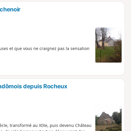
o
a
rchenoir
i
m
p
euses et que vous ne craignez pas la sensation
endômois depuis Rocheux
e
ècle, transformé au XIXe, puis devenu Château