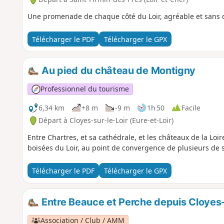
Une promenade de chaque côté du Loir, agréable et sans di
Télécharger le PDF
Télécharger le GPX
Au pied du château de Montigny
Professionnel du tourisme
6,34 km
+8 m
-9 m
1h 50
Facile
Départ à Cloyes-sur-le-Loir (Eure-et-Loir)
Entre Chartres, et sa cathédrale, et les châteaux de la Loire
boisées du Loir, au point de convergence de plusieurs de ses 
Télécharger le PDF
Télécharger le GPX
Entre Beauce et Perche depuis Cloyes-
Association / Club / AMM