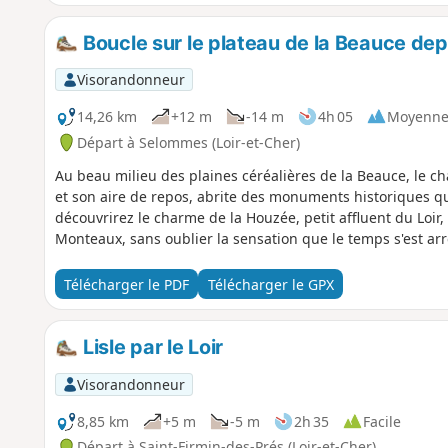
Boucle sur le plateau de la Beauce d
Visorandonneur
14,26 km
+12 m
-14 m
4h 05
Moyenn
Départ à Selommes (Loir-et-Cher)
Au beau milieu des plaines céréalières de la Beauce, le c
et son aire de repos, abrite des monuments historiques qu
découvrirez le charme de la Houzée, petit affluent du Loir
Monteaux, sans oublier la sensation que le temps s'est ar
Télécharger le PDF
Télécharger le GPX
Lisle par le Loir
Visorandonneur
8,85 km
+5 m
-5 m
2h 35
Facile
Départ à Saint-Firmin-des-Prés (Loir-et-Cher)