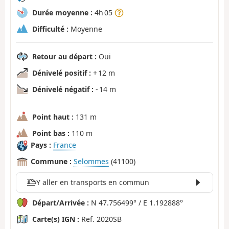
Durée moyenne :
4h 05
Difficulté :
Moyenne
Retour au départ :
Oui
Dénivelé positif :
+ 12 m
Dénivelé négatif :
- 14 m
Point haut :
131 m
Point bas :
110 m
Pays :
France
Commune :
Selommes
(41100)
Y aller en transports en commun
Départ/Arrivée :
N 47.756499° / E 1.192888°
Carte(s) IGN :
Ref. 2020SB