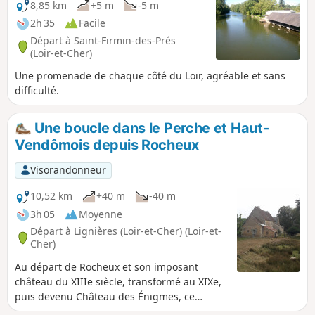
8,85 km
+5 m
-5 m
2h 35
Facile
Départ à Saint-Firmin-des-Prés
(Loir-et-Cher)
Une promenade de chaque côté du Loir, agréable et sans
difficulté.
Une boucle dans le Perche et Haut-
Vendômois depuis Rocheux
Visorandonneur
10,52 km
+40 m
-40 m
3h 05
Moyenne
Départ à Lignières (Loir-et-Cher) (Loir-et-
Cher)
Au départ de Rocheux et son imposant
château du XIIIe siècle, transformé au XIXe,
puis devenu Château des Énigmes, ce
parcours varié traverse des espaces boisés,