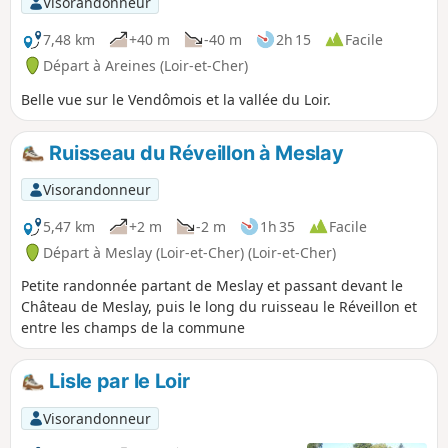
Visorandonneur
7,48 km
+40 m
-40 m
2h 15
Facile
Départ à Areines (Loir-et-Cher)
Belle vue sur le Vendômois et la vallée du Loir.
Ruisseau du Réveillon à Meslay
Visorandonneur
5,47 km
+2 m
-2 m
1h 35
Facile
Départ à Meslay (Loir-et-Cher) (Loir-et-Cher)
Petite randonnée partant de Meslay et passant devant le
Château de Meslay, puis le long du ruisseau le Réveillon et
entre les champs de la commune
Lisle par le Loir
Visorandonneur