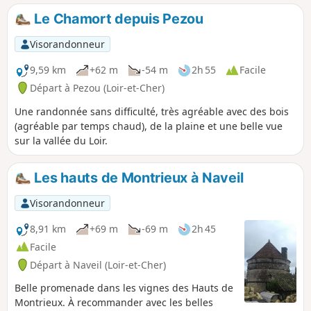
de jolis hameaux tout en découvrant des
Le Chamort depuis Pezou
vues panoramiques sur le Haut Vendômois.
Visorandonneur
9,59 km
+62 m
-54 m
2h 55
Facile
Départ à Pezou (Loir-et-Cher)
Une randonnée sans difficulté, très agréable avec des bois
(agréable par temps chaud), de la plaine et une belle vue
sur la vallée du Loir.
Les hauts de Montrieux à Naveil
Visorandonneur
8,91 km
+69 m
-69 m
2h 45
Facile
Départ à Naveil (Loir-et-Cher)
Belle promenade dans les vignes des Hauts de
Montrieux. À recommander avec les belles