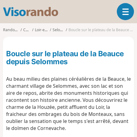
V
O
i
u
s
v
o
Randonnées
Centre
Loir-et-Cher
Selommes
Boucle sur le plateau de la Beauce depuis Selommes
r
r
i
a
r
n
Boucle sur le plateau de la Beauce
l
d
a
depuis Selommes
o
n
a
Au beau milieu des plaines céréalières de la Beauce, le
v
i
charmant village de Selommes, avec son lac et son
g
aire de repos, abrite des monuments historiques qui
a
racontent son histoire ancienne. Vous découvrirez le
t
charme de la Houzée, petit affluent du Loir, la
i
fraicheur des ombrages du bois de Monteaux, sans
o
oublier la sensation que le temps s'est arrêté, devant
n
le dolmen de Cornevache.