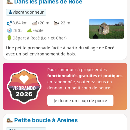
Dans les plaines de Rocé
Visorandonneur
8,84 km
+20 m
-22 m
2h 35
Facile
Départ à Rocé (Loir-et-Cher)
Une petite promenade facile à partir du village de Rocé
avec un bel environnement de bois.
Pour continuer à proposer des
fonctionnalités gratuites et pratiques
en randonnée, soutenez-nous en
donnant un petit coup de pouce !
Je donne un coup de pouce
Petite boucle à Areines