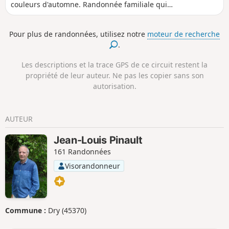
couleurs d'automne. Randonnée familiale qui
peut être raccourcie au retour (voir le § Infos
pratiques).
Pour plus de randonnées, utilisez notre
moteur de recherche
.
Les descriptions et la trace GPS de ce circuit restent la
propriété de leur auteur. Ne pas les copier sans son
autorisation.
AUTEUR
Jean-Louis Pinault
161 Randonnées
Visorandonneur
Commune :
Dry (45370)