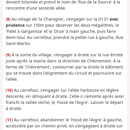
devient bitumée et prend le nom de 'Rue de la Source' à la
rencontre d'une seconde allée.
(
8
) Au village de 'la Charogne', s'engager sur la D137
avec
prudence
sur 150m pour observer les deux mégalithes, le
'Palet à Gargantua' et la 'Drue' à main gauche, puis faire
demi-tour. Au carrefour, prendre la petite rue à gauche, Rue
Saint-Martin.
(
9
) À la sortie du village, s'engager à droite sur la rue étroite
juste après la mairie dans la direction de Chèvremont. À la
ferme de 'Chèvremont', contourner par la droite le bâtiment
qui se trouve dans l'alignement du circuit et poursuivre sur
l'allée.
(
10
) Au carrefour, s'engager sur l'allée herbeuse en légère
descente, en obliquant à droite. Celle-ci remonte après avoir
franchi la vallée sèche, le 'Fossé de l'Aigre'. Laisser le départ
à droite.
(
11
) Au carrefour, abandonner le 'Fossé de l'Aigre' à gauche,
accessible par un chemin privé, en s'engageant à droite sur