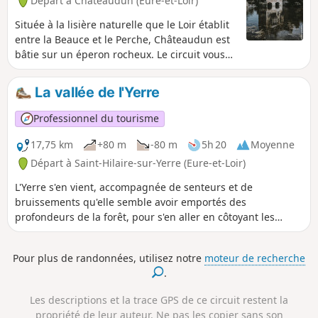
Départ à Châteaudun (Eure-et-Loir)
Située à la lisière naturelle que le Loir établit
entre la Beauce et le Perche, Châteaudun est
bâtie sur un éperon rocheux. Le circuit vous
entraîne sur l'Île Chemars le long du Loir
avant de partir vers le Bois de Saint-Martin du
La vallée de l'Yerre
côté de Saint-Denis-les-Ponts.
Professionnel du tourisme
17,75 km
+80 m
-80 m
5h 20
Moyenne
Départ à Saint-Hilaire-sur-Yerre (Eure-et-Loir)
L'Yerre s'en vient, accompagnée de senteurs et de
bruissements qu'elle semble avoir emportés des
profondeurs de la forêt, pour s'en aller en côtoyant les
confins du Perche se jeter dans le Loir, au-dessus de Cloyes.
Pour plus de randonnées, utilisez notre
moteur de recherche
.
Les descriptions et la trace GPS de ce circuit restent la
propriété de leur auteur. Ne pas les copier sans son