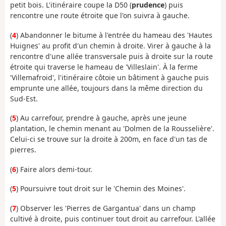
petit bois. L'itinéraire coupe la D50 (
prudence
) puis
rencontre une route étroite que l'on suivra à gauche.
(
4
) Abandonner le bitume à l'entrée du hameau des 'Hautes
Huignes' au profit d'un chemin à droite. Virer à gauche à la
rencontre d'une allée transversale puis à droite sur la route
étroite qui traverse le hameau de 'Villeslain'. À la ferme
'Villemafroid', l'itinéraire côtoie un bâtiment à gauche puis
emprunte une allée, toujours dans la même direction du
Sud-Est.
(
5
) Au carrefour, prendre à gauche, après une jeune
plantation, le chemin menant au 'Dolmen de la Rousselière'.
Celui-ci se trouve sur la droite à 200m, en face d'un tas de
pierres.
(
6
) Faire alors demi-tour.
(
5
) Poursuivre tout droit sur le 'Chemin des Moines'.
(
7
) Observer les 'Pierres de Gargantua' dans un champ
cultivé à droite, puis continuer tout droit au carrefour. L'allée