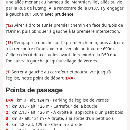
une allée menant au hameau de 'Manthierville', allée suivie
par la Rue de l'Étang. À la rencontre de la D137, s'y 'engager
à gauche sur 500m
avec prudence.
(
12
) .Virer à droite sur le premier chemin en face du 'Bois de
l'Orme', puis obliquer à gauche à la première intersection.
(
13
) S'engager à gauche sur le premier chemin, puis à droite
à la rencontre d'une voie transversale au bout de 600m.
Celle-ci décrit deux coudes avant de rejoindre la D50 que
l'on suivra à gauche jusqu'au village de Verdes.
(
1
) Serrer à gauche au carrefour et poursuivre jusqu'à
l'église, notre point de départ (
D/A
).
Points de passage
D/A
: km 0 - alt. 124 m - Parking de l'église de Verdes
1
: km 0.15 - alt. 126 m - Carrefour de la boucle
2
: km 2.13 - alt. 120 m - À droite à l'approche d'un petit bois
3
: km 3 - alt. 121 m - À droite, à la sortie d'un petit bois
4
: km 4.8 - alt. 129 m - Chemin à droite