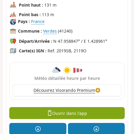
Point haut :
131 m
Point bas :
113 m
Pays :
France
Commune :
Verdes
(41240)
Départ/Arrivée :
N 47.958847° / E 1.428961°
Carte(s) IGN :
Ref. 2019SB, 2119O
Météo détaillée heure par heure
Découvrez Visorando Premium
Ouvrir dans l'app