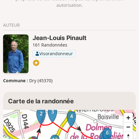
autorisation.
AUTEUR
Jean-Louis Pinault
161 Randonnées
Visorandonneur
Commune :
Dry (45370)
Carte de la randonnée
3
2
4
6
5