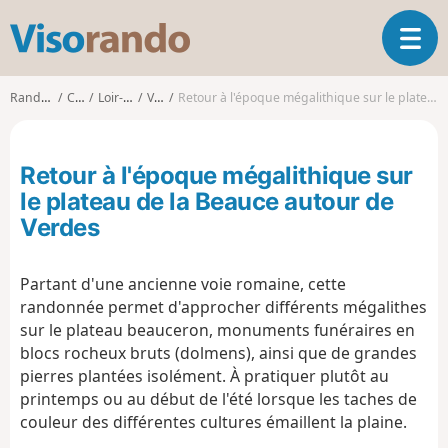
V
O
i
u
s
v
o
Randonnées
Centre
Loir-et-Cher
Verdes
Retour à l'époque mégalithique sur le plateau de la Beauce autour de Verdes
r
r
i
a
r
n
Retour à l'époque mégalithique sur
l
d
a
le plateau de la Beauce autour de
o
n
Verdes
a
v
i
Partant d'une ancienne voie romaine, cette
g
randonnée permet d'approcher différents mégalithes
a
sur le plateau beauceron, monuments funéraires en
t
blocs rocheux bruts (dolmens), ainsi que de grandes
i
pierres plantées isolément. À pratiquer plutôt au
o
printemps ou au début de l'été lorsque les taches de
n
couleur des différentes cultures émaillent la plaine.