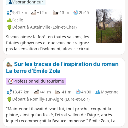
Visorandonneur
9,41 km
+12 m
-13 m
2h 45
Facile
Départ à Autainville (Loir-et-Cher)
Si vous aimez la forêt en toutes saisons, les
futaies giboyeuses et que vous ne craignez
pas la sensation d'isolement, alors ce circuit
est fait pour vous.
Sur les traces de l'inspiration du roman
La terre d’Émile Zola
Professionnel du tourisme
13,47 km
+41 m
-41 m
4h 00
Moyenne
Départ à Romilly-sur-Aigre (Eure-et-Loir)
"Maintenant il avait devant lui, tout proche, coupant la
plaine, ainsi qu'un fossé, l'étroit vallon de l'Aigre, après
lequel recommençait la Beauce immense." Emile Zola, La
Terre Sa grand-mère étant née en Eure-et-Loir, c'est dans ce