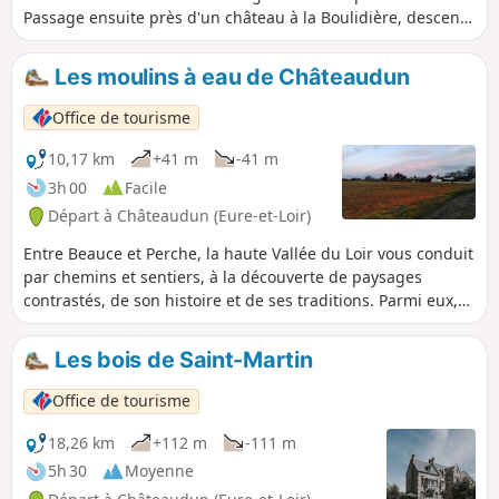
Passage ensuite près d'un château à la Boulidière, descente
sur la route entre les étangs puis sur un chemin vers la
passerelle de Vouvray jusqu'au vieux lavoir et la Chapelle
Les moulins à eau de Châteaudun
Saint-Pierre. Le retour s'effectue en partie par le même
itinéraire puis s'en écarte pour contourner les étangs de la
Office de tourisme
Basse Plaine où nous pouvons découvrir des foulques ainsi
que des hérons cendrés. La fin de la randonnée conduit à
10,17 km
+41 m
-41 m
un autre pont sur le Loir puis à proximité du Château du
3h 00
Facile
Prieuré avant de regagner l'église de Douy.
Départ à Châteaudun (Eure-et-Loir)
Entre Beauce et Perche, la haute Vallée du Loir vous conduit
par chemins et sentiers, à la découverte de paysages
contrastés, de son histoire et de ses traditions. Parmi eux,
l'existence de moulins à eau témoigne d'une des activités
qui régnaient à Châteaudun à partir du XIIIe siècle.
Les bois de Saint-Martin
Office de tourisme
18,26 km
+112 m
-111 m
5h 30
Moyenne