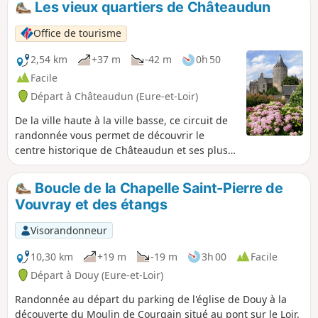
Les vieux quartiers de Châteaudun
est protégé par le dispositif Natura 2000.
Office de tourisme
2,54 km
+37 m
-42 m
0h 50
Facile
Départ à Châteaudun (Eure-et-Loir)
De la ville haute à la ville basse, ce circuit de
randonnée vous permet de découvrir le
centre historique de Châteaudun et ses plus
beaux monuments ainsi qu'une partie des
bords de Loir offrant de beaux panoramas sur
Boucle de la Chapelle Saint-Pierre de
son site.
Vouvray et des étangs
Visorandonneur
10,30 km
+19 m
-19 m
3h 00
Facile
Départ à Douy (Eure-et-Loir)
Randonnée au départ du parking de l'église de Douy à la
découverte du Moulin de Courgain situé au pont sur le Loir.