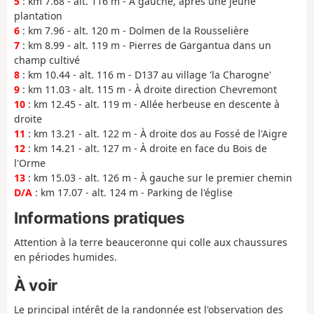
5
: km 7.68 - alt. 116 m - À gauche, après une jeune
plantation
6
: km 7.96 - alt. 120 m - Dolmen de la Rousselière
7
: km 8.99 - alt. 119 m - Pierres de Gargantua dans un
champ cultivé
8
: km 10.44 - alt. 116 m - D137 au village 'la Charogne'
9
: km 11.03 - alt. 115 m - À droite direction Chevremont
10
: km 12.45 - alt. 119 m - Allée herbeuse en descente à
droite
11
: km 13.21 - alt. 122 m - À droite dos au Fossé de l'Aigre
12
: km 14.21 - alt. 127 m - À droite en face du Bois de
l'Orme
13
: km 15.03 - alt. 126 m - À gauche sur le premier chemin
D/A
: km 17.07 - alt. 124 m - Parking de l'église
Informations pratiques
Attention à la terre beauceronne qui colle aux chaussures
en périodes humides.
À voir
Le principal intérêt de la randonnée est l'observation des