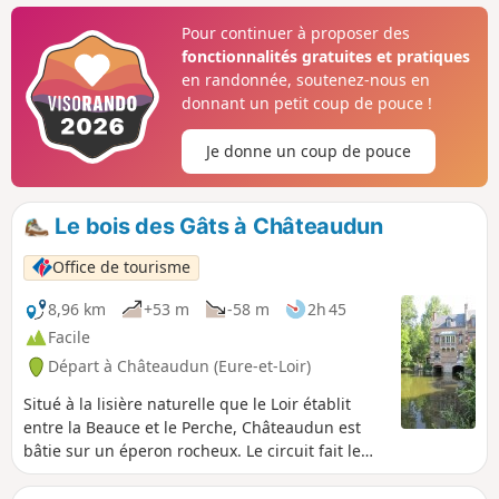
département qu'Émile Zola décida de séjourner pour écrire
Pour continuer à proposer des
un de ses romans les plus connus, La terre.
fonctionnalités gratuites et pratiques
en randonnée, soutenez-nous en
donnant un petit coup de pouce !
Je donne un coup de pouce
Le bois des Gâts à Châteaudun
Office de tourisme
8,96 km
+53 m
-58 m
2h 45
Facile
Départ à Châteaudun (Eure-et-Loir)
Situé à la lisière naturelle que le Loir établit
entre la Beauce et le Perche, Châteaudun est
bâtie sur un éperon rocheux. Le circuit fait le
tour du site naturel remarquable du bois des
Gâts ou Gas. Ouvert au public, ce site de 23 ha