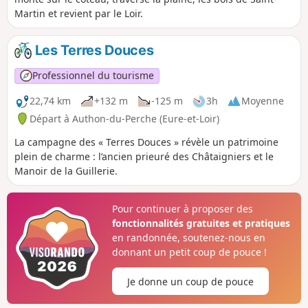
Martin et revient par le Loir.
Les Terres Douces
Professionnel du tourisme
22,74 km
+132 m
-125 m
3h
Moyenne
Départ à Authon-du-Perche (Eure-et-Loir)
La campagne des « Terres Douces » révèle un patrimoine
plein de charme : l’ancien prieuré des Châtaigniers et le
Manoir de la Guillerie.
Pour continuer à proposer des
fonctionnalités gratuites et pratiques
en randonnée, soutenez-nous en
donnant un petit coup de pouce !
Je donne un coup de pouce