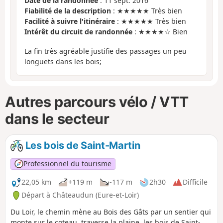
Date de la randonnée
: 11 sept. 2016
Fiabilité de la description
: ★★★★★ Très bien
Facilité à suivre l'itinéraire
: ★★★★★ Très bien
Intérêt du circuit de randonnée
: ★★★★☆ Bien
La fin très agréable justifie des passages un peu
longuets dans les bois;
Autres parcours vélo / VTT
dans le secteur
Les bois de Saint-Martin
Professionnel du tourisme
22,05 km
+119 m
-117 m
2h30
Difficile
Départ à Châteaudun (Eure-et-Loir)
Du Loir, le chemin mène au Bois des Gâts par un sentier qui
monte sur le coteau, traverse la plaine, les bois de Saint-