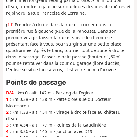
chemin en longeant l'étang par la droite. A la fin du plan
d'eau, prendre à gauche sur quelques dizaines de mètres et
rejoindre la Rue Françoise de Lorraine.
(
11
) Prendre à droite dans la rue et tourner dans la
première rue à gauche (Rue de la Panouse). Dans son
premier virage, laisser la rue et suivre le chemin se
présentant face à vous, pour surgir sur une petite place
goudronnée. Après le banc, tourner tout de suite à droite
dans le passage. Passer le petit porche (hauteur 1,60m)
pour se retrouver dans la cour du garage (libre d'accès).
L'église se situe face à vous, c'est votre point d'arrivée.
Points de passage
D/A
: km 0 - alt. 142 m - Parking de l'église
1
: km 0.38 - alt. 138 m - Patte d'oie Rue du Docteur
Moussarou
2
: km 1.33 - alt. 154 m - Virage à droite face au château
d'eau
3
: km 4.34 - alt. 177 m - Ruines de la Gaudinière
4
: km 8.86 - alt. 145 m - Jonction avec D19