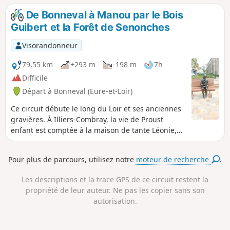
De Bonneval à Manou par le Bois
Guibert et la Forêt de Senonches
Visorandonneur
79,55 km
+293 m
-198 m
7h
Difficile
Départ à Bonneval (Eure-et-Loir)
Ce circuit débute le long du Loir et ses anciennes
gravières. À Illiers-Combray, la vie de Proust
enfant est comptée à la maison de tante Léonie,
où il vécu son enfance. Les chemins dits
Proustiens sont agrémentés de panneaux
Pour plus de parcours, utilisez notre
moteur de recherche
.
d'informations sur la faune et la flore. La partie
privée de la Forêt de Champrond, dans le Parc
Les descriptions et la trace GPS de ce circuit restent la
Naturel Régional du Perche, impose un détour
propriété de leur auteur. Ne pas les copier sans son
pour rejoindre la Forêt Domaniale de Montécot,
autorisation.
où il est possible d'y rencontrer chevreuils et
sangliers.