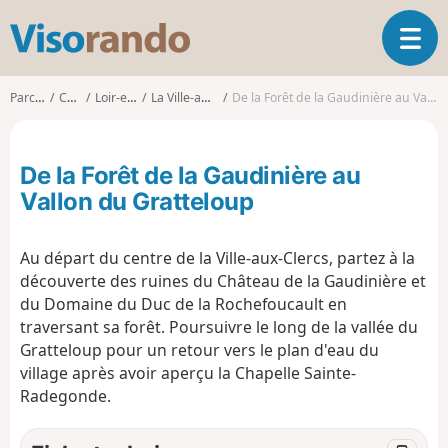
V
O
i
u
s
v
o
Parcours
Centre
Loir-et-Cher
La Ville-aux-Clercs
De la Forêt de la Gaudinière au Vallon du Gratteloup
r
r
i
a
r
n
De la Forêt de la Gaudinière au
l
d
a
Vallon du Gratteloup
o
n
a
Au départ du centre de la Ville-aux-Clercs, partez à la
v
i
découverte des ruines du Château de la Gaudinière et
g
du Domaine du Duc de la Rochefoucault en
a
traversant sa forêt. Poursuivre le long de la vallée du
t
Gratteloup pour un retour vers le plan d'eau du
i
village après avoir aperçu la Chapelle Sainte-
o
Radegonde.
n