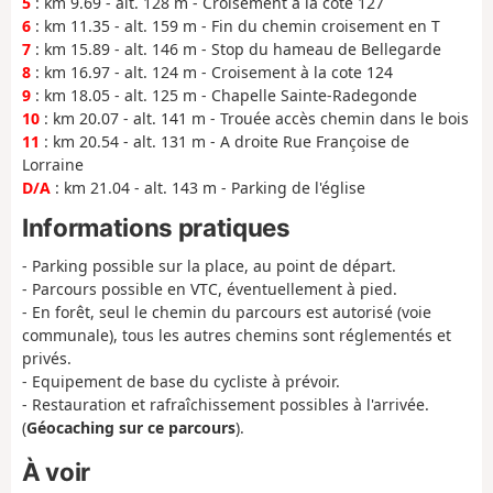
5
: km 9.69 - alt. 128 m - Croisement à la cote 127
6
: km 11.35 - alt. 159 m - Fin du chemin croisement en T
7
: km 15.89 - alt. 146 m - Stop du hameau de Bellegarde
8
: km 16.97 - alt. 124 m - Croisement à la cote 124
9
: km 18.05 - alt. 125 m - Chapelle Sainte-Radegonde
10
: km 20.07 - alt. 141 m - Trouée accès chemin dans le bois
11
: km 20.54 - alt. 131 m - A droite Rue Françoise de
Lorraine
D/A
: km 21.04 - alt. 143 m - Parking de l'église
Informations pratiques
- Parking possible sur la place, au point de départ.
- Parcours possible en VTC, éventuellement à pied.
- En forêt, seul le chemin du parcours est autorisé (voie
communale), tous les autres chemins sont réglementés et
privés.
- Equipement de base du cycliste à prévoir.
- Restauration et rafraîchissement possibles à l'arrivée.
(
Géocaching sur ce parcours
).
À voir