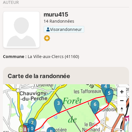
AUTEUR
muru415
14 Randonnées
Visorandonneur
Commune :
La Ville-aux-Clercs (41160)
Carte de la randonnée
4
5
3
6
2
1
10
11
9