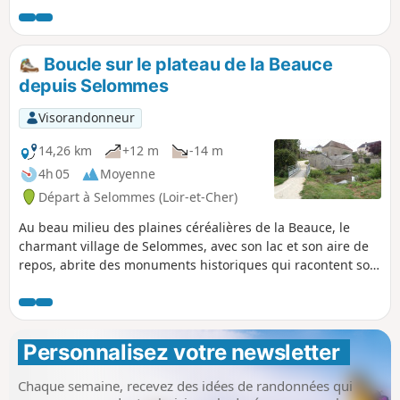
Boucle sur le plateau de la Beauce
depuis Selommes
Visorandonneur
14,26 km
+12 m
-14 m
4h 05
Moyenne
Départ à Selommes (Loir-et-Cher)
Au beau milieu des plaines céréalières de la Beauce, le
charmant village de Selommes, avec son lac et son aire de
repos, abrite des monuments historiques qui racontent son
histoire ancienne. Vous découvrirez le charme de la Houzée,
petit affluent du Loir, la fraicheur des ombrages du bois de
Monteaux, sans oublier la sensation que le temps s'est
arrêté, devant le dolmen de Cornevache.
Personnalisez votre newsletter 
Chaque semaine, recevez des idées de randonnées qui