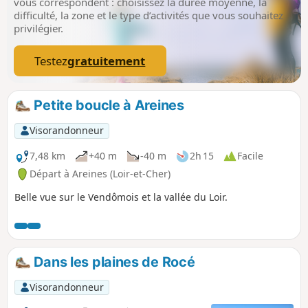
vous correspondent : choisissez la durée moyenne, la
difficulté, la zone et le type d’activités que vous souhaitez
privilégier.
Testez
gratuitement
Petite boucle à Areines
Visorandonneur
7,48 km
+40 m
-40 m
2h 15
Facile
Départ à Areines (Loir-et-Cher)
Belle vue sur le Vendômois et la vallée du Loir.
Dans les plaines de Rocé
Visorandonneur