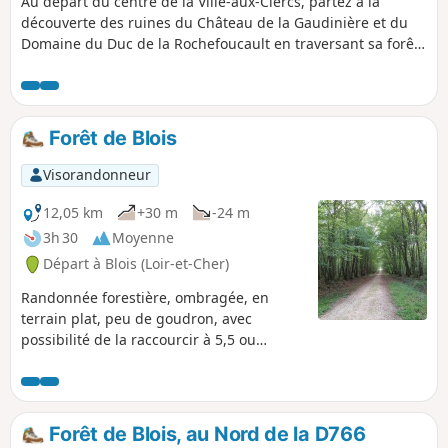
Au départ du centre de la Ville-aux-Clercs, partez à la
découverte des ruines du Château de la Gaudinière et du
Domaine du Duc de la Rochefoucault en traversant sa forêt.
Poursuivre le long de la vallée du Gratteloup pour un retour
vers le plan d'eau du village après avoir aperçu la Chapelle
Sainte-Radegonde.
Forêt de Blois
Visorandonneur
12,05 km
+30 m
-24 m
3h 30
Moyenne
Départ à Blois (Loir-et-Cher)
Randonnée forestière, ombragée, en
terrain plat, peu de goudron, avec
possibilité de la raccourcir à 5,5 ou
10,5 km, ou de la faire en sens inverse
pour éviter une portion finale un peu
bruyante, due à la D 766.
Forêt de Blois, au Nord de la D766