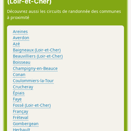
(Loir-et-Cher)
Découvrez aussi les circuits de randonnée des communes
à proximité
Areines
Averdon
Azé
Baigneaux (Loir-et-Cher)
Beauvilliers (Loir-et-Cher)
Boisseau
Champigny-en-Beauce
Conan
Coulommiers-la-Tour
Crucheray
Épiais
Faye
Fossé (Loir-et-Cher)
Françay
Fréteval
Gombergean
Herbault