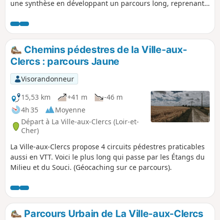
une synthèse en développant un parcours long, reprenant
les meilleures portions des circuits déjà existants, cette
boucle s'adresse aux randonneurs qui aiment les distances
un peu plus copieuses.
Chemins pédestres de la Ville-aux-
Clercs : parcours Jaune
Visorandonneur
15,53 km
+41 m
-46 m
4h 35
Moyenne
Départ à La Ville-aux-Clercs (Loir-et-
Cher)
La Ville-aux-Clercs propose 4 circuits pédestres praticables
aussi en VTT. Voici le plus long qui passe par les Étangs du
Milieu et du Souci. (Géocaching sur ce parcours).
Parcours Urbain de La Ville-aux-Clercs