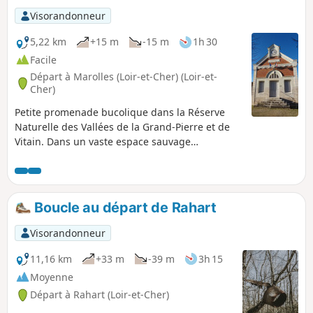
Visorandonneur
5,22 km
+15 m
-15 m
1h 30
Facile
Départ à Marolles (Loir-et-Cher) (Loir-et-
Cher)
Petite promenade bucolique dans la Réserve
Naturelle des Vallées de la Grand-Pierre et de
Vitain. Dans un vaste espace sauvage
légèrement boisé, l'itinéraire s'ouvre sur un
riche patrimoine naturel et archéologique.
Boucle au départ de Rahart
Visorandonneur
11,16 km
+33 m
-39 m
3h 15
Moyenne
Départ à Rahart (Loir-et-Cher)