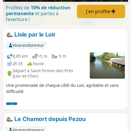
Profitez de
10% de réduction
J'en profite
permanente
et partez à
l’aventure !
Lisle par le Loir
Visorandonneur
8,85 km
+5 m
-5 m
2h 35
Facile
Départ à Saint-Firmin-des-Prés
(Loir-et-Cher)
Une promenade de chaque côté du Loir, agréable et sans
difficulté.
Le Chamort depuis Pezou
Visorandonneur