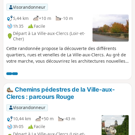
Visorandonneur
5,44 km
+10 m
-10 m
1h 35
Facile
Départ à La Ville-aux-Clercs (Loir-et-
Cher)
Cette randonnée propose la découverte des différents
quartiers, rues et venelles de La Ville-aux-Clercs. Au gré de
votre marche, vous découvrirez les architectures nouvelles
et anciennes de la commune, avec un petit passage en
campagne toute proche et visite au petit cours d'eau du
Gratteloup et son gué.
Chemins pédestres de la Ville-aux-
Clercs : parcours Rouge
Visorandonneur
10,44 km
+50 m
-43 m
3h 05
Facile
Départ à La Ville-aux-Clercs (Loir-et-