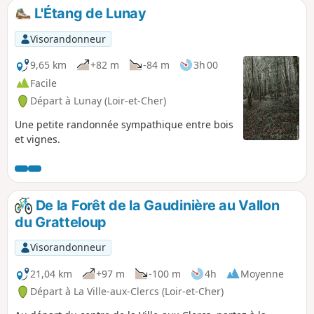
pentes plus ou moins abruptes.
L'Étang de Lunay
Plusieurs moulins viennent ponctuer le
cours de la rivière et en renforcer la
Visorandonneur
présence.
9,65 km
+82 m
-84 m
3h 00
Facile
Départ à Lunay (Loir-et-Cher)
Une petite randonnée sympathique entre bois
et vignes.
De la Forêt de la Gaudinière au Vallon
du Gratteloup
Visorandonneur
21,04 km
+97 m
-100 m
4h
Moyenne
Départ à La Ville-aux-Clercs (Loir-et-Cher)