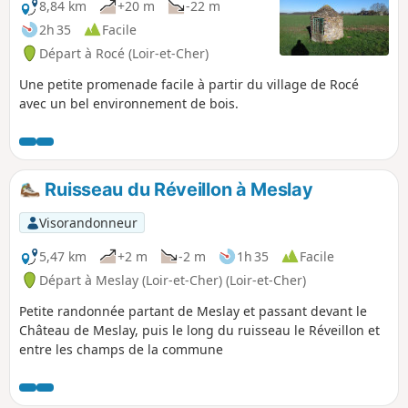
8,84 km
+20 m
-22 m
2h 35
Facile
Départ à Rocé (Loir-et-Cher)
Une petite promenade facile à partir du village de Rocé
avec un bel environnement de bois.
Ruisseau du Réveillon à Meslay
Visorandonneur
5,47 km
+2 m
-2 m
1h 35
Facile
Départ à Meslay (Loir-et-Cher) (Loir-et-Cher)
Petite randonnée partant de Meslay et passant devant le
Château de Meslay, puis le long du ruisseau le Réveillon et
entre les champs de la commune