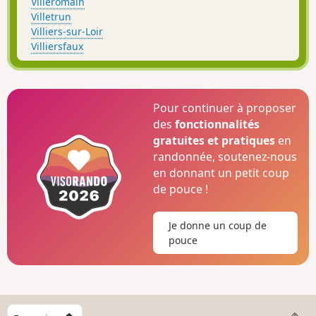
Villeromain
Villetrun
Villiers-sur-Loir
Villiersfaux
Pour continuer à proposer
des
fonctionnalités
gratuites et pratiques
en
randonnée, soutenez-nous
en donnant un petit coup
de pouce !
Je donne un coup de
pouce
C