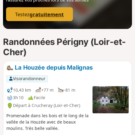
p
Testez
gratuitement
Randonnées Périgny (Loir-et-
Cher)
La Houzée depuis Malignas
Visorandonneur
10,43 km
+77 m
-81 m
3h 10
Facile
Départ à Crucheray (Loir-et-Cher)
Promenade dans les bois et le long de la
vallée de la Houzée avec de beaux
moulins. Très belle vallée.