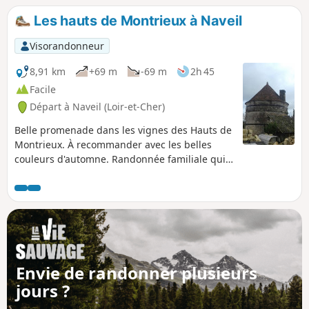
Les hauts de Montrieux à Naveil
Visorandonneur
8,91 km
+69 m
-69 m
2h 45
Facile
Départ à Naveil (Loir-et-Cher)
Belle promenade dans les vignes des Hauts de
Montrieux. À recommander avec les belles
couleurs d'automne. Randonnée familiale qui
peut être raccourcie au retour (voir le § Infos
pratiques).
Envie de randonner plusieurs
jours ?