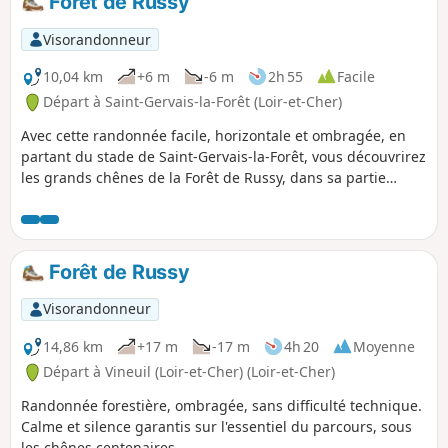
Forêt de Russy
Visorandonneur
10,04 km
+6 m
-6 m
2h 55
Facile
Départ à Saint-Gervais-la-Forêt (Loir-et-Cher)
Avec cette randonnée facile, horizontale et ombragée, en
partant du stade de Saint-Gervais-la-Forêt, vous découvrirez
les grands chênes de la Forêt de Russy, dans sa partie
située à l'Ouest de la D956.
Forêt de Russy
Visorandonneur
14,86 km
+17 m
-17 m
4h 20
Moyenne
Départ à Vineuil (Loir-et-Cher) (Loir-et-Cher)
Randonnée forestière, ombragée, sans difficulté technique.
Calme et silence garantis sur l'essentiel du parcours, sous
les chênes centenaires.