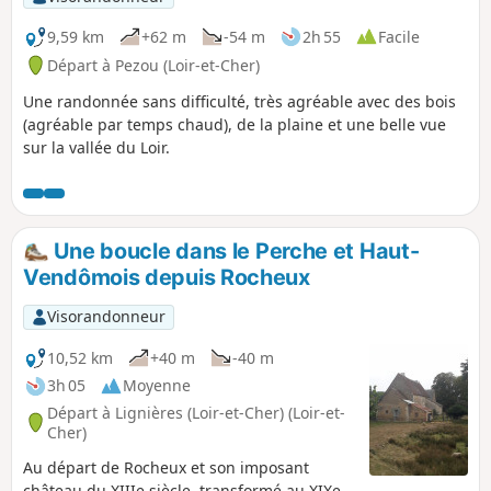
9,59 km
+62 m
-54 m
2h 55
Facile
Départ à Pezou (Loir-et-Cher)
Une randonnée sans difficulté, très agréable avec des bois
(agréable par temps chaud), de la plaine et une belle vue
sur la vallée du Loir.
Une boucle dans le Perche et Haut-
Vendômois depuis Rocheux
Visorandonneur
10,52 km
+40 m
-40 m
3h 05
Moyenne
Départ à Lignières (Loir-et-Cher) (Loir-et-
Cher)
Au départ de Rocheux et son imposant
château du XIIIe siècle, transformé au XIXe,