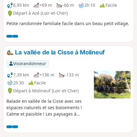
6,95 km
+69 m
-66 m
2h 10
Facile
Départ à Azé (Loir-et-Cher)
Petite randonnée familiale facile dans un beau petit village.
La vallée de la Cisse à Molineuf
Visorandonneur
7,39 km
+136 m
-133 m
2h 30
Facile
Départ à Molineuf (Loir-et-Cher)
Balade en vallée de la Cisse avec ses
espaces naturels et ses boisements !
Calme et paisible ! Les paysages à
Molineuf sont fortement structurés par
la rivière la Cisse et par des coteaux
boisés qui surplombent la vallée de