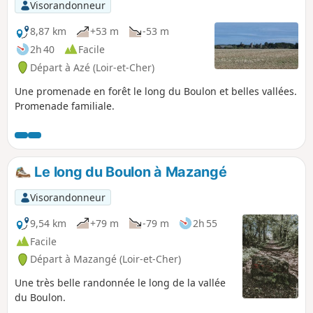
Visorandonneur
8,87 km
+53 m
-53 m
2h 40
Facile
Départ à Azé (Loir-et-Cher)
Une promenade en forêt le long du Boulon et belles vallées.
Promenade familiale.
Le long du Boulon à Mazangé
Visorandonneur
9,54 km
+79 m
-79 m
2h 55
Facile
Départ à Mazangé (Loir-et-Cher)
Une très belle randonnée le long de la vallée
du Boulon.