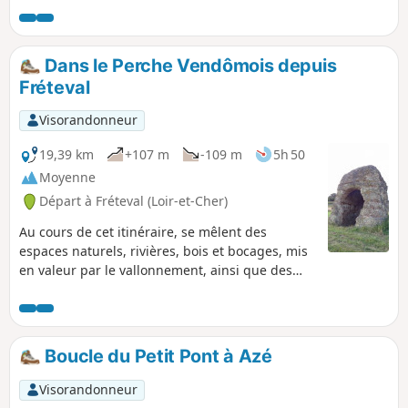
Dans le Perche Vendômois depuis
Fréteval
Visorandonneur
19,39 km
+107 m
-109 m
5h 50
Moyenne
Départ à Fréteval (Loir-et-Cher)
Au cours de cet itinéraire, se mêlent des
espaces naturels, rivières, bois et bocages, mis
en valeur par le vallonnement, ainsi que des
monuments historiques et vestiges
remarquables, le château féodal de Fréteval
dont le donjon date de 1100, et la Tour Grisset,
Cella d'un ancien temple gallo-romain, unique
Boucle du Petit Pont à Azé
en Europe du Nord.
Visorandonneur