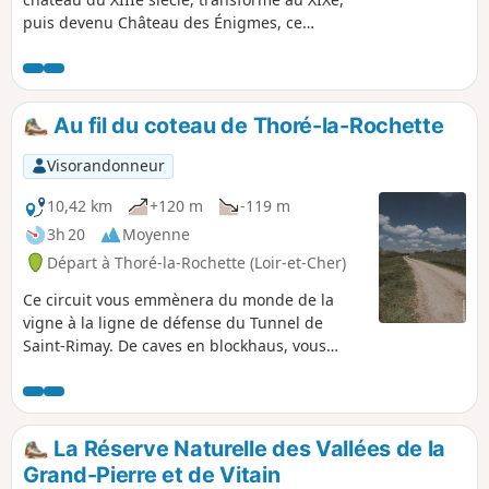
puis devenu Château des Énigmes, ce
parcours varié traverse des espaces boisés,
de jolis hameaux tout en découvrant des
vues panoramiques sur le Haut Vendômois.
Au fil du coteau de Thoré-la-Rochette
Visorandonneur
10,42 km
+120 m
-119 m
3h 20
Moyenne
Départ à Thoré-la-Rochette (Loir-et-Cher)
Ce circuit vous emmènera du monde de la
vigne à la ligne de défense du Tunnel de
Saint-Rimay. De caves en blockhaus, vous
découvrirez en chemin également deux
chantiers de restauration menés par
l'association Résurgence. Une belle vue sur la
vallée du Loir vous accompagnera sur une
La Réserve Naturelle des Vallées de la
grande partie de votre parcours.
Grand-Pierre et de Vitain