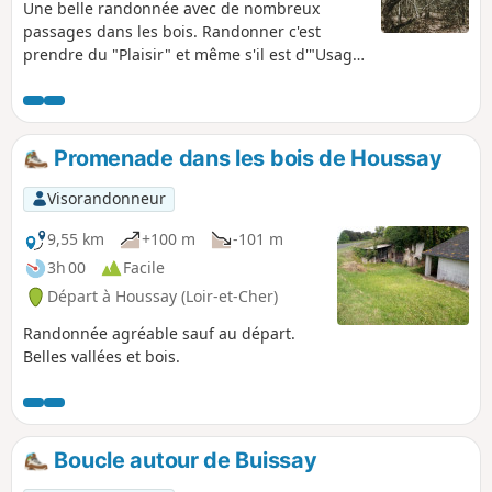
Une belle randonnée avec de nombreux
passages dans les bois. Randonner c'est
prendre du "Plaisir" et même s'il est d'"Usage
" de passer par le "Désert " ne vous faites
aucun "Souci " vous arriverez toujours à
l'église.
Promenade dans les bois de Houssay
Visorandonneur
9,55 km
+100 m
-101 m
3h 00
Facile
Départ à Houssay (Loir-et-Cher)
Randonnée agréable sauf au départ.
Belles vallées et bois.
Boucle autour de Buissay