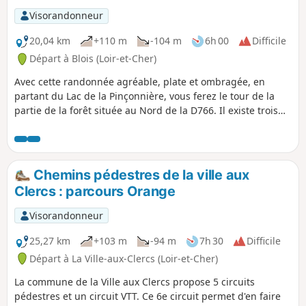
Visorandonneur
20,04 km
+110 m
-104 m
6h 00
Difficile
Départ à Blois (Loir-et-Cher)
Avec cette randonnée agréable, plate et ombragée, en
partant du Lac de la Pinçonnière, vous ferez le tour de la
partie de la forêt située au Nord de la D766. Il existe trois
autres possibilités de départ aux parkings forestiers : - de la
Picardière, - de la maison forestière de Saint-Sulpice, - du
tertre du Billieux à Molineuf.
Chemins pédestres de la ville aux
Clercs : parcours Orange
Visorandonneur
25,27 km
+103 m
-94 m
7h 30
Difficile
Départ à La Ville-aux-Clercs (Loir-et-Cher)
La commune de la Ville aux Clercs propose 5 circuits
pédestres et un circuit VTT. Ce 6e circuit permet d'en faire