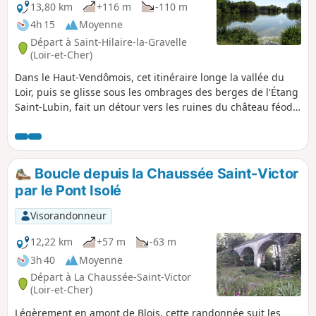
13,80 km
+116 m
-110 m
4h 15
Moyenne
Départ à Saint-Hilaire-la-Gravelle
(Loir-et-Cher)
Dans le Haut-Vendômois, cet itinéraire longe la vallée du
Loir, puis se glisse sous les ombrages des berges de l'Étang
Saint-Lubin, fait un détour vers les ruines du château féodal
de Fréteval, avant de s'aventurer entre les cultures, dans un
paysage vallonné, pour retrouver le joli village de Saint-
Hilaire-la-Gravelle.
Boucle depuis la Chaussée Saint-Victor
par le Pont Isolé
Visorandonneur
12,22 km
+57 m
-63 m
3h 40
Moyenne
Départ à La Chaussée-Saint-Victor
(Loir-et-Cher)
Légèrement en amont de Blois, cette randonnée suit les