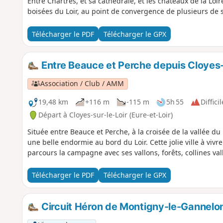
Entre Chartres, et sa cathédrale, et les châteaux de la Loire
boisées du Loir, au point de convergence de plusieurs de ses 
Télécharger le PDF
Télécharger le GPX
Entre Beauce et Perche depuis Cloyes-
Association / Club / AMM
19,48 km
+116 m
-115 m
5h 55
Difficil
Départ à Cloyes-sur-le-Loir (Eure-et-Loir)
Située entre Beauce et Perche, à la croisée de la vallée du L
une belle endormie au bord du Loir. Cette jolie ville à vi
parcours la campagne avec ses vallons, forêts, collines va
Télécharger le PDF
Télécharger le GPX
Circuit Héron de Montigny-le-Gannelo