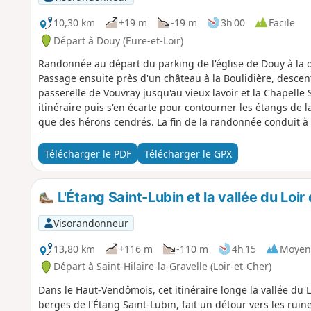
10,30 km
+19 m
-19 m
3h 00
Facile
Départ à Douy (Eure-et-Loir)
Randonnée au départ du parking de l'église de Douy à la d
Passage ensuite près d'un château à la Boulidière, descent
passerelle de Vouvray jusqu'au vieux lavoir et la Chapelle 
itinéraire puis s'en écarte pour contourner les étangs de 
que des hérons cendrés. La fin de la randonnée conduit à 
Prieuré avant de regagner l'église de Douy.
Télécharger le PDF
Télécharger le GPX
L'Étang Saint-Lubin et la vallée du Loir
Visorandonneur
13,80 km
+116 m
-110 m
4h 15
Moyen
Départ à Saint-Hilaire-la-Gravelle (Loir-et-Cher)
Dans le Haut-Vendômois, cet itinéraire longe la vallée du L
berges de l'Étang Saint-Lubin, fait un détour vers les ruin