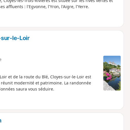
, Cloyes-les-Trois-Rivières est située sur les rives vertes et
affluents : l'Egvonne, l'Yron, l'Aigre, l'Yerre.
sur-le-Loir
e
oir et de la route du Blé, Cloyes-sur-le-Loir est
vre réunit modernité et patrimoine. La randonnée
llonnées saura vous séduire.
n