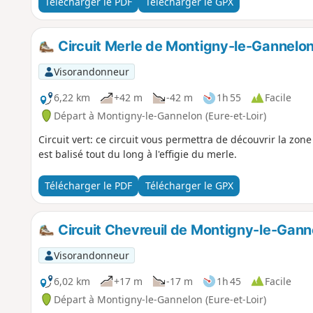
Télécharger le PDF
Télécharger le GPX
Circuit Merle de Montigny-le-Gannelo
Visorandonneur
6,22 km
+42 m
-42 m
1h 55
Facile
Départ à Montigny-le-Gannelon (Eure-et-Loir)
Circuit vert: ce circuit vous permettra de découvrir la zone
est balisé tout du long à l'effigie du merle.
Télécharger le PDF
Télécharger le GPX
Circuit Chevreuil de Montigny-le-Gann
Visorandonneur
6,02 km
+17 m
-17 m
1h 45
Facile
Départ à Montigny-le-Gannelon (Eure-et-Loir)