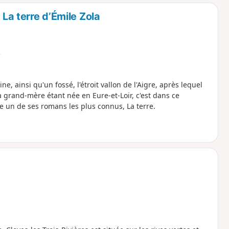
o
a
 La terre d’Émile Zola
i
m
p
e
ne, ainsi qu'un fossé, l'étroit vallon de l'Aigre, après lequel
grand-mère étant née en Eure-et-Loir, c'est dans ce
 un de ses romans les plus connus, La terre.