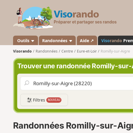
V
i
s
o
r
a
Outils
Randonnées
Aide ↗
Viso
rando
Pre
n
Visorando
Randonnées
Centre
Eure-et-Loir
Romilly-sur-Aigre
d
o
Trouver une randonnée Romilly-sur-
Filtres
NOUVEAU
Randonnées Romilly-sur-Aig