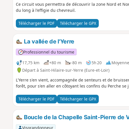
Ce circuit vous permettra de découvrir la zone Nord et Nord-
du long à l'effigie du chevreuil.
Télécharger le PDF
Télécharger le GPX
La vallée de l'Yerre
Professionnel du tourisme
17,75 km
+80 m
-80 m
5h 20
Moyenn
Départ à Saint-Hilaire-sur-Yerre (Eure-et-Loir)
L'Yerre s'en vient, accompagnée de senteurs et de bruiss
forêt, pour s'en aller en côtoyant les confins du Perche se 
Télécharger le PDF
Télécharger le GPX
Boucle de la Chapelle Saint-Pierre de 
Visorandonneur