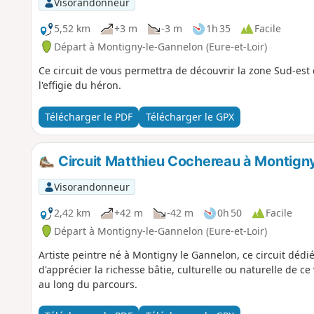
Visorandonneur
5,52 km
+3 m
-3 m
1h 35
Facile
Départ à Montigny-le-Gannelon (Eure-et-Loir)
Ce circuit de vous permettra de découvrir la zone Sud-est du
l'effigie du héron.
Télécharger le PDF
Télécharger le GPX
Circuit Matthieu Cochereau à Montign
Visorandonneur
2,42 km
+42 m
-42 m
0h 50
Facile
Départ à Montigny-le-Gannelon (Eure-et-Loir)
Artiste peintre né à Montigny le Gannelon, ce circuit déd
d'apprécier la richesse bâtie, culturelle ou naturelle de c
au long du parcours.