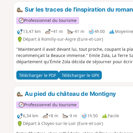
Sur les traces de l'inspiration du roman
Professionnel du tourisme
13,47 km
+41 m
-41 m
4h 00
Moyenn
Départ à Romilly-sur-Aigre (Eure-et-Loir)
"Maintenant il avait devant lui, tout proche, coupant la plai
recommençait la Beauce immense." Emile Zola, La Terre Sa 
département qu'Émile Zola décida de séjourner pour écrire
Télécharger le PDF
Télécharger le GPX
Au pied du château de Montigny
Professionnel du tourisme
6,34 km
+8 m
-9 m
1h 50
Facile
Départ à Cloyes-sur-le-Loir (Eure-et-Loir)