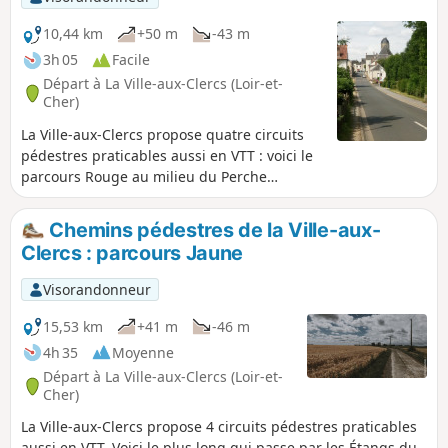
10,44 km
+50 m
-43 m
3h 05
Facile
Départ à La Ville-aux-Clercs (Loir-et-
Cher)
La Ville-aux-Clercs propose quatre circuits
pédestres praticables aussi en VTT : voici le
parcours Rouge au milieu du Perche
Vendômois.
Chemins pédestres de la Ville-aux-
Clercs : parcours Jaune
Visorandonneur
15,53 km
+41 m
-46 m
4h 35
Moyenne
Départ à La Ville-aux-Clercs (Loir-et-
Cher)
La Ville-aux-Clercs propose 4 circuits pédestres praticables
aussi en VTT. Voici le plus long qui passe par les Étangs du