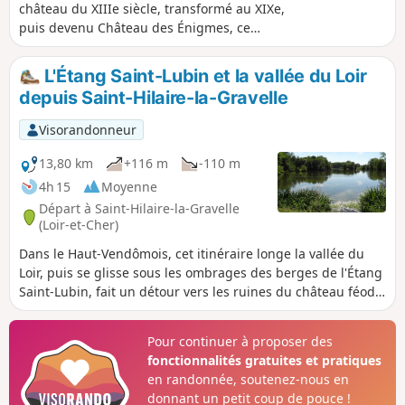
château du XIIIe siècle, transformé au XIXe,
puis devenu Château des Énigmes, ce
parcours varié traverse des espaces boisés,
de jolis hameaux tout en découvrant des
L'Étang Saint-Lubin et la vallée du Loir
vues panoramiques sur le Haut Vendômois.
depuis Saint-Hilaire-la-Gravelle
Visorandonneur
13,80 km
+116 m
-110 m
4h 15
Moyenne
Départ à Saint-Hilaire-la-Gravelle
(Loir-et-Cher)
Dans le Haut-Vendômois, cet itinéraire longe la vallée du
Loir, puis se glisse sous les ombrages des berges de l'Étang
Saint-Lubin, fait un détour vers les ruines du château féodal
de Fréteval, avant de s'aventurer entre les cultures, dans un
paysage vallonné, pour retrouver le joli village de Saint-
Pour continuer à proposer des
Hilaire-la-Gravelle.
fonctionnalités gratuites et pratiques
en randonnée, soutenez-nous en
donnant un petit coup de pouce !