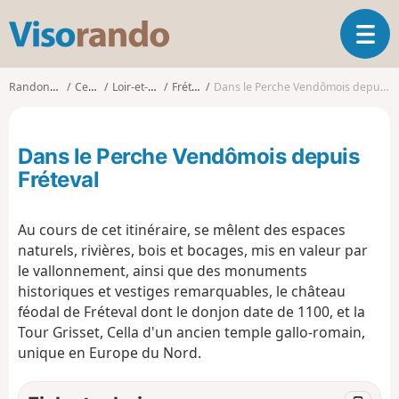
V
O
i
u
s
v
o
Randonnées
Centre
Loir-et-Cher
Fréteval
Dans le Perche Vendômois depuis Fréteval
r
r
i
a
r
n
Dans le Perche Vendômois depuis
l
d
a
Fréteval
o
n
a
Au cours de cet itinéraire, se mêlent des espaces
v
i
naturels, rivières, bois et bocages, mis en valeur par
g
le vallonnement, ainsi que des monuments
a
historiques et vestiges remarquables, le château
t
féodal de Fréteval dont le donjon date de 1100, et la
i
Tour Grisset, Cella d'un ancien temple gallo-romain,
o
unique en Europe du Nord.
n