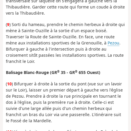
transversale sur laquelle on s'engagera à gauche vers la
Thibaudière. Garder cette route qui forme un coude à droite
vers la Thibaudière.
(
9
) Sorti du hameau, prendre le chemin herbeux à droite qui
mène à Sainte-Ouzille à la sortie d'un espace boisé.
Traverser la Route de Sainte-Ouzille. En face, une route
mène aux installations sportives de la Grenouille, à
Pezou
.
Bifurquer à gauche à l'intersection puis à droite au
croisement sitôt passées les installations sportives. La route
franchit le Loir.
®
®
Balisage Blanc-Rouge (GR
35 - GR
655 Ouest)
(
10
) Bifurquer à droite à la sortie du pont (vue sur un lavoir
sur le Loir), laisser un premier départ à gauche vers l'église
de Pezou. Prendre à droite la rue principale en tournant le
dos à l'église, puis la première rue à droite. Celle-ci est
suivie d'une large allée puis d'un chemin herbeux qui
franchit un bras du Loir via une passerelle. L'itinéraire suit
le Fossé de la Mardelle.