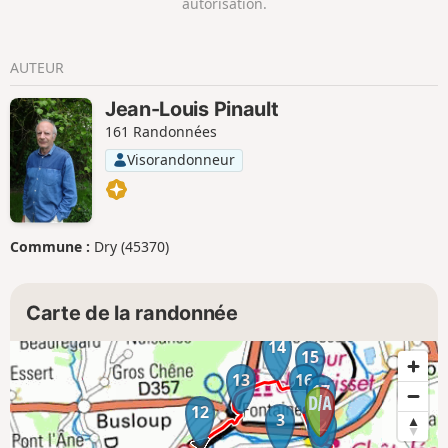
autorisation.
AUTEUR
Jean-Louis Pinault
161 Randonnées
Visorandonneur
Commune :
Dry (45370)
Carte de la randonnée
14
15
13
16
17
12
1
3
2