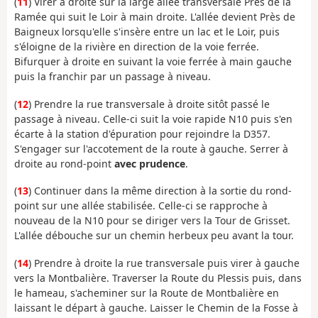
(
11
) Virer à droite sur la large allée transversale Près de la
Ramée qui suit le Loir à main droite. L'allée devient Près de
Baigneux lorsqu'elle s'insère entre un lac et le Loir, puis
s'éloigne de la rivière en direction de la voie ferrée.
Bifurquer à droite en suivant la voie ferrée à main gauche
puis la franchir par un passage à niveau.
(
12
) Prendre la rue transversale à droite sitôt passé le
passage à niveau. Celle-ci suit la voie rapide N10 puis s'en
écarte à la station d'épuration pour rejoindre la D357.
S'engager sur l'accotement de la route à gauche. Serrer à
droite au rond-point
avec prudence
.
(
13
) Continuer dans la même direction à la sortie du rond-
point sur une allée stabilisée. Celle-ci se rapproche à
nouveau de la N10 pour se diriger vers la Tour de Grisset.
L'allée débouche sur un chemin herbeux peu avant la tour.
(
14
) Prendre à droite la rue transversale puis virer à gauche
vers la Montbalière. Traverser la Route du Plessis puis, dans
le hameau, s'acheminer sur la Route de Montbalière en
laissant le départ à gauche. Laisser le Chemin de la Fosse à