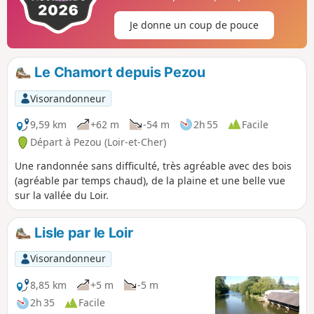
Je donne un coup de pouce
Le Chamort depuis Pezou
Visorandonneur
9,59 km
+62 m
-54 m
2h 55
Facile
Départ à Pezou (Loir-et-Cher)
Une randonnée sans difficulté, très agréable avec des bois
(agréable par temps chaud), de la plaine et une belle vue
sur la vallée du Loir.
Lisle par le Loir
Visorandonneur
8,85 km
+5 m
-5 m
2h 35
Facile