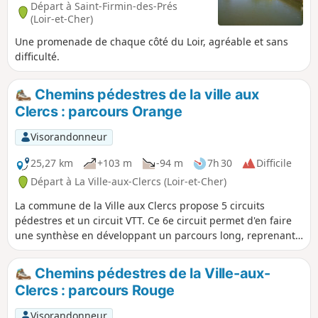
Départ à Saint-Firmin-des-Prés
(Loir-et-Cher)
Une promenade de chaque côté du Loir, agréable et sans
difficulté.
Chemins pédestres de la ville aux
Clercs : parcours Orange
Visorandonneur
25,27 km
+103 m
-94 m
7h 30
Difficile
Départ à La Ville-aux-Clercs (Loir-et-Cher)
La commune de la Ville aux Clercs propose 5 circuits
pédestres et un circuit VTT. Ce 6e circuit permet d'en faire
une synthèse en développant un parcours long, reprenant
les meilleures portions des circuits déjà existants, cette
boucle s'adresse aux randonneurs qui aiment les distances
Chemins pédestres de la Ville-aux-
un peu plus copieuses.
Clercs : parcours Rouge
Visorandonneur