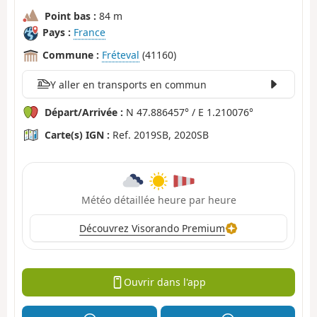
Point bas :
84 m
Pays :
France
Commune :
Fréteval
(41160)
Y aller en transports en commun
Départ/Arrivée :
N 47.886457° / E 1.210076°
Carte(s) IGN :
Ref. 2019SB, 2020SB
Météo détaillée heure par heure
Découvrez Visorando Premium
Ouvrir dans l'app