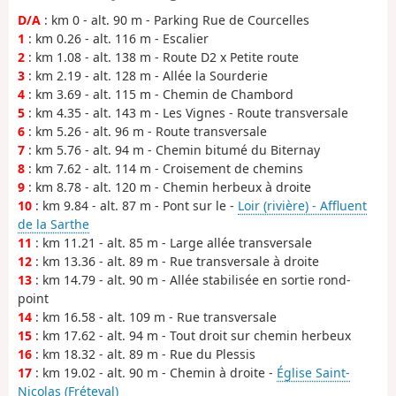
D/A
: km 0 - alt. 90 m - Parking Rue de Courcelles
1
: km 0.26 - alt. 116 m - Escalier
2
: km 1.08 - alt. 138 m - Route D2 x Petite route
3
: km 2.19 - alt. 128 m - Allée la Sourderie
4
: km 3.69 - alt. 115 m - Chemin de Chambord
5
: km 4.35 - alt. 143 m - Les Vignes - Route transversale
6
: km 5.26 - alt. 96 m - Route transversale
7
: km 5.76 - alt. 94 m - Chemin bitumé du Biternay
8
: km 7.62 - alt. 114 m - Croisement de chemins
9
: km 8.78 - alt. 120 m - Chemin herbeux à droite
10
: km 9.84 - alt. 87 m - Pont sur le -
Loir (rivière) - Affluent
de la Sarthe
11
: km 11.21 - alt. 85 m - Large allée transversale
12
: km 13.36 - alt. 89 m - Rue transversale à droite
13
: km 14.79 - alt. 90 m - Allée stabilisée en sortie rond-
point
14
: km 16.58 - alt. 109 m - Rue transversale
15
: km 17.62 - alt. 94 m - Tout droit sur chemin herbeux
16
: km 18.32 - alt. 89 m - Rue du Plessis
17
: km 19.02 - alt. 90 m - Chemin à droite -
Église Saint-
Nicolas (Fréteval)