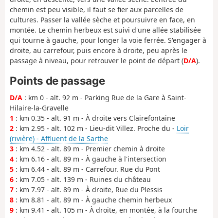
chemin est peu visible, il faut se fier aux parcelles de
cultures. Passer la vallée sèche et poursuivre en face, en
montée. Le chemin herbeux est suivi d'une allée stabilisée
qui tourne à gauche, pour longer la voie ferrée. S'engager à
droite, au carrefour, puis encore à droite, peu après le
passage à niveau, pour retrouver le point de départ (
D/A
).
Points de passage
D/A
: km 0 - alt. 92 m - Parking Rue de la Gare à Saint-
Hilaire-la-Gravelle
1
: km 0.35 - alt. 91 m - À droite vers Clairefontaine
2
: km 2.95 - alt. 102 m - Lieu-dit Villez. Proche du -
Loir
(rivière) - Affluent de la Sarthe
3
: km 4.52 - alt. 89 m - Premier chemin à droite
4
: km 6.16 - alt. 89 m - À gauche à l'intersection
5
: km 6.44 - alt. 89 m - Carrefour. Rue du Pont
6
: km 7.05 - alt. 139 m - Ruines du château
7
: km 7.97 - alt. 89 m - À droite, Rue du Plessis
8
: km 8.81 - alt. 89 m - À gauche chemin herbeux
9
: km 9.41 - alt. 105 m - À droite, en montée, à la fourche