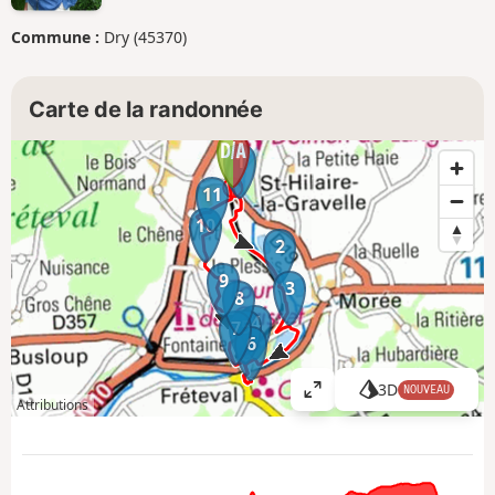
Commune :
Dry (45370)
Carte de la randonnée
1
11
10
2
9
3
8
4
5
7
6
3D
NOUVEAU
A
Attributions
ff
i
c
h