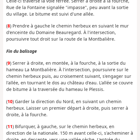
Celle-ci traverse la voie ferrée. Serrer à droite à la fourche,
Rue de la Fontaine signalée "impasse", peu avant la sortie
du village. Le bitume est suivi d'une allée.
(
8
) Prendre à gauche le chemin herbeux en suivant le mur
d'enceinte du Domaine Beauregard. À l'intersection,
poursuivre tout droit sur la route de la Montbalière.
Fin du balisage
(
9
) Serrer à droite, en montée, à la fourche, à la sortie du
hameau La Montbalière. À l'intersection, poursuivre sur le
chemin herbeux puis, au croisement suivant, s'engager sur
l'allée, en tournant le dos au château d'eau. L'allée se couvre
de bitume à la traversée du hameau le Plessis.
(
10
) Garder la direction du Nord, en suivant un chemin
herbeux. Laisser un premier départ à droite, puis serrer à
droite, à la fourche.
(
11
) Bifurquer, à gauche, sur le chemin herbeux, en
direction de la nationale. 150 m avant celle-ci, s'acheminer à
droite, en descente, vers une vallée sèche. L'entrée du