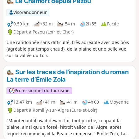
Le Chamort depuis Pezou
avec ses vallons, forêts, collines vallonnées saura
vous séduire.
Visorandonneur
9,59 km
+62 m
-54 m
2h 55
Facile
Départ à Pezou (Loir-et-Cher)
Une randonnée sans difficulté, très agréable avec des bois
(agréable par temps chaud), de la plaine et une belle vue
sur la vallée du Loir.
Sur les traces de l'inspiration du roman
La terre d’Émile Zola
Professionnel du tourisme
13,47 km
+41 m
-41 m
4h 00
Moyenne
Départ à Romilly-sur-Aigre (Eure-et-Loir)
"Maintenant il avait devant lui, tout proche, coupant la
plaine, ainsi qu'un fossé, l'étroit vallon de l'Aigre, après
lequel recommençait la Beauce immense." Emile Zola, La