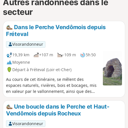
Autres randonnées dans le
secteur
Dans le Perche Vendômois depuis
Fréteval
Visorandonneur
19,39 km
+107 m
-109 m
5h 50
Moyenne
Départ à Fréteval (Loir-et-Cher)
Au cours de cet itinéraire, se mêlent des
espaces naturels, rivières, bois et bocages, mis
en valeur par le vallonnement, ainsi que des
monuments historiques et vestiges
remarquables, le château féodal de Fréteval
Une boucle dans le Perche et Haut-
dont le donjon date de 1100, et la Tour Grisset,
Vendômois depuis Rocheux
Cella d'un ancien temple gallo-romain, unique
en Europe du Nord.
Visorandonneur