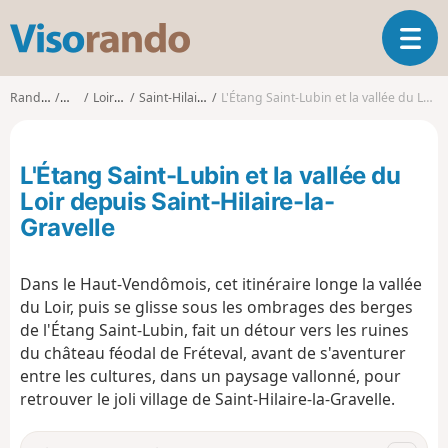
V
O
i
u
s
v
o
Randonnées
Centre
Loir-et-Cher
Saint-Hilaire-la-Gravelle
L'Étang Saint-Lubin et la vallée du Loir depuis Saint-Hilaire-la-Gravelle
r
r
i
a
r
n
L'Étang Saint-Lubin et la vallée du
l
d
a
Loir depuis Saint-Hilaire-la-
o
n
Gravelle
a
v
i
Dans le Haut-Vendômois, cet itinéraire longe la vallée
g
du Loir, puis se glisse sous les ombrages des berges
a
de l'Étang Saint-Lubin, fait un détour vers les ruines
t
du château féodal de Fréteval, avant de s'aventurer
i
entre les cultures, dans un paysage vallonné, pour
o
retrouver le joli village de Saint-Hilaire-la-Gravelle.
n