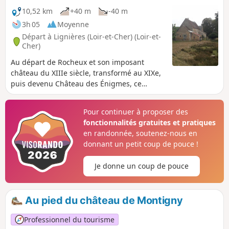
10,52 km
+40 m
-40 m
3h 05
Moyenne
Départ à Lignières (Loir-et-Cher) (Loir-et-
Cher)
Au départ de Rocheux et son imposant
château du XIIIe siècle, transformé au XIXe,
puis devenu Château des Énigmes, ce
parcours varié traverse des espaces boisés,
de jolis hameaux tout en découvrant des
Pour continuer à proposer des
vues panoramiques sur le Haut Vendômois.
fonctionnalités gratuites et pratiques
en randonnée, soutenez-nous en
donnant un petit coup de pouce !
Je donne un coup de pouce
Au pied du château de Montigny
Professionnel du tourisme