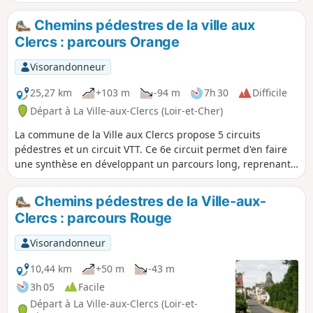
Terre Sa grand-mère étant née en Eure-et-Loir, c'est dans ce
département qu'Émile Zola décida de séjourner pour écrire
Chemins pédestres de la ville aux
un de ses romans les plus connus, La terre.
Clercs : parcours Orange
Visorandonneur
25,27 km
+103 m
-94 m
7h 30
Difficile
Départ à La Ville-aux-Clercs (Loir-et-Cher)
La commune de la Ville aux Clercs propose 5 circuits
pédestres et un circuit VTT. Ce 6e circuit permet d'en faire
une synthèse en développant un parcours long, reprenant
les meilleures portions des circuits déjà existants, cette
boucle s'adresse aux randonneurs qui aiment les distances
Chemins pédestres de la Ville-aux-
un peu plus copieuses.
Clercs : parcours Rouge
Visorandonneur
10,44 km
+50 m
-43 m
3h 05
Facile
Départ à La Ville-aux-Clercs (Loir-et-