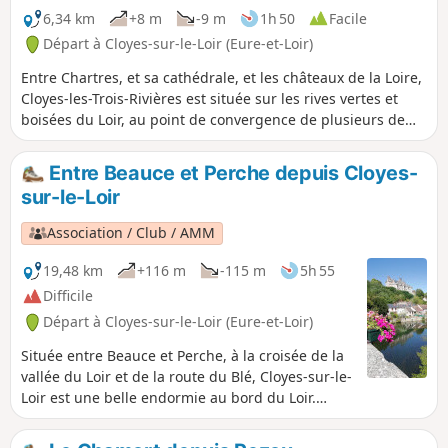
6,34 km
+8 m
-9 m
1h 50
Facile
Départ à Cloyes-sur-le-Loir (Eure-et-Loir)
Entre Chartres, et sa cathédrale, et les châteaux de la Loire,
Cloyes-les-Trois-Rivières est située sur les rives vertes et
boisées du Loir, au point de convergence de plusieurs de
ses affluents : l'Egvonne, l'Yron, l'Aigre, l'Yerre.
Entre Beauce et Perche depuis Cloyes-
sur-le-Loir
Association / Club / AMM
19,48 km
+116 m
-115 m
5h 55
Difficile
Départ à Cloyes-sur-le-Loir (Eure-et-Loir)
Située entre Beauce et Perche, à la croisée de la
vallée du Loir et de la route du Blé, Cloyes-sur-le-
Loir est une belle endormie au bord du Loir.
Cette jolie ville à vivre réunit modernité et
patrimoine. La randonnée parcours la campagne