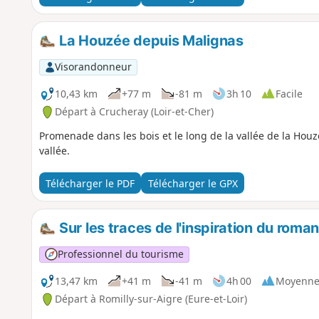
La Houzée depuis Malignas
Visorandonneur
10,43 km
+77 m
-81 m
3h 10
Facile
Départ à Crucheray (Loir-et-Cher)
Promenade dans les bois et le long de la vallée de la Hou
vallée.
Télécharger le PDF
Télécharger le GPX
Sur les traces de l'inspiration du roman
Professionnel du tourisme
13,47 km
+41 m
-41 m
4h 00
Moyenn
Départ à Romilly-sur-Aigre (Eure-et-Loir)