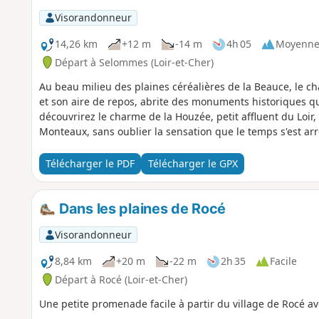
Visorandonneur
14,26 km
+12 m
-14 m
4h 05
Moyenn
Départ à Selommes (Loir-et-Cher)
Au beau milieu des plaines céréalières de la Beauce, le c
et son aire de repos, abrite des monuments historiques qu
découvrirez le charme de la Houzée, petit affluent du Loir
Monteaux, sans oublier la sensation que le temps s'est ar
Télécharger le PDF
Télécharger le GPX
Dans les plaines de Rocé
Visorandonneur
8,84 km
+20 m
-22 m
2h 35
Facile
Départ à Rocé (Loir-et-Cher)
Une petite promenade facile à partir du village de Rocé a