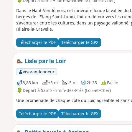
Départ à Saint-Hilaire-la-Gravelle (Loir-et-Cher)
Dans le Haut-Vendômois, cet itinéraire longe la vallée du L
berges de l'Étang Saint-Lubin, fait un détour vers les ruin
s'aventurer entre les cultures, dans un paysage vallonné, po
Hilaire-la-Gravelle.
Télécharger le PDF
Télécharger le GPX
Lisle par le Loir
Visorandonneur
8,85 km
+5 m
-5 m
2h 35
Facile
Départ à Saint-Firmin-des-Prés (Loir-et-Cher)
Une promenade de chaque côté du Loir, agréable et sans di
Télécharger le PDF
Télécharger le GPX