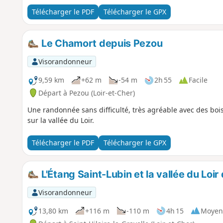
Télécharger le PDF
Télécharger le GPX
Le Chamort depuis Pezou
Visorandonneur
9,59 km
+62 m
-54 m
2h 55
Facile
Départ à Pezou (Loir-et-Cher)
Une randonnée sans difficulté, très agréable avec des bois
sur la vallée du Loir.
Télécharger le PDF
Télécharger le GPX
L'Étang Saint-Lubin et la vallée du Loir
Visorandonneur
13,80 km
+116 m
-110 m
4h 15
Moyen