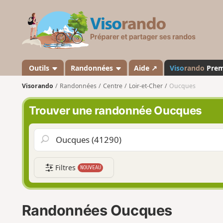
V
i
s
o
r
a
Outils
Randonnées
Aide ↗
Viso
rando
Pre
n
Visorando
Randonnées
Centre
Loir-et-Cher
Oucques
d
o
Trouver une randonnée Oucques
Filtres
NOUVEAU
Randonnées Oucques