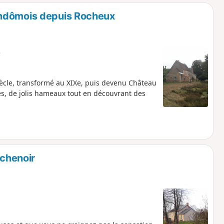
o
a
endômois depuis Rocheux
i
m
p
e
ècle, transformé au XIXe, puis devenu Château
és, de jolis hameaux tout en découvrant des
rchenoir