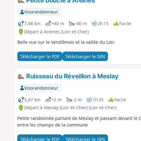
Petite boucle à Areines
Visorandonneur
7,48 km
+40 m
-40 m
2h 15
Facile
Départ à Areines (Loir-et-Cher)
Belle vue sur le Vendômois et la vallée du Loir.
Télécharger le PDF
Télécharger le GPX
Ruisseau du Réveillon à Meslay
Visorandonneur
5,47 km
+2 m
-2 m
1h 35
Facile
Départ à Meslay (Loir-et-Cher) (Loir-et-Cher)
Petite randonnée partant de Meslay et passant devant le C
entre les champs de la commune
Télécharger le PDF
Télécharger le GPX