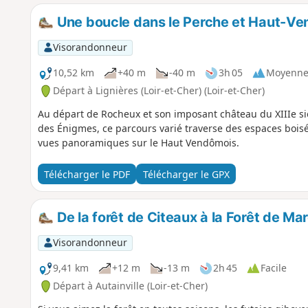
Une boucle dans le Perche et Haut-V
Visorandonneur
10,52 km
+40 m
-40 m
3h 05
Moyenn
Départ à Lignières (Loir-et-Cher) (Loir-et-Cher)
Au départ de Rocheux et son imposant château du XIIIe si
des Énigmes, ce parcours varié traverse des espaces bois
vues panoramiques sur le Haut Vendômois.
Télécharger le PDF
Télécharger le GPX
De la forêt de Citeaux à la Forêt de Ma
Visorandonneur
9,41 km
+12 m
-13 m
2h 45
Facile
Départ à Autainville (Loir-et-Cher)