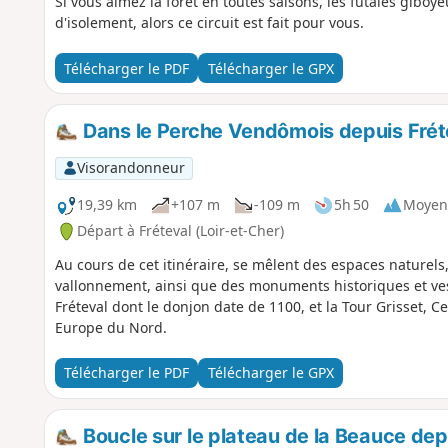
Si vous aimez la forêt en toutes saisons, les futaies giboy
d'isolement, alors ce circuit est fait pour vous.
Télécharger le PDF
Télécharger le GPX
Dans le Perche Vendômois depuis Frét
Visorandonneur
19,39 km
+107 m
-109 m
5h 50
Moyen
Départ à Fréteval (Loir-et-Cher)
Au cours de cet itinéraire, se mêlent des espaces naturels,
vallonnement, ainsi que des monuments historiques et ve
Fréteval dont le donjon date de 1100, et la Tour Grisset, 
Europe du Nord.
Télécharger le PDF
Télécharger le GPX
Boucle sur le plateau de la Beauce d