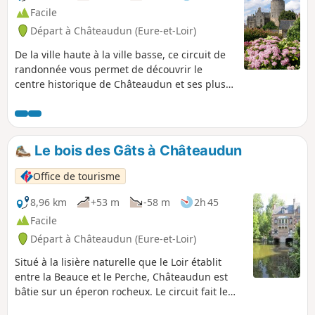
Facile
Départ à Châteaudun (Eure-et-Loir)
De la ville haute à la ville basse, ce circuit de
randonnée vous permet de découvrir le
centre historique de Châteaudun et ses plus
beaux monuments ainsi qu'une partie des
bords de Loir offrant de beaux panoramas sur
son site.
Le bois des Gâts à Châteaudun
Office de tourisme
8,96 km
+53 m
-58 m
2h 45
Facile
Départ à Châteaudun (Eure-et-Loir)
Situé à la lisière naturelle que le Loir établit
entre la Beauce et le Perche, Châteaudun est
bâtie sur un éperon rocheux. Le circuit fait le
tour du site naturel remarquable du bois des