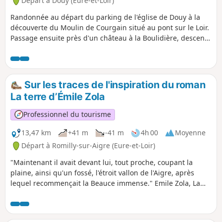
Départ à Douy (Eure-et-Loir)
Randonnée au départ du parking de l'église de Douy à la
découverte du Moulin de Courgain situé au pont sur le Loir.
Passage ensuite près d'un château à la Boulidière, descente
sur la route entre les étangs puis sur un chemin vers la
passerelle de Vouvray jusqu'au vieux lavoir et la Chapelle
Saint-Pierre. Le retour s'effectue en partie par le même
itinéraire puis s'en écarte pour contourner les étangs de la
Sur les traces de l'inspiration du roman
Basse Plaine où nous pouvons découvrir des foulques ainsi
La terre d’Émile Zola
que des hérons cendrés. La fin de la randonnée conduit à
un autre pont sur le Loir puis à proximité du Château du
Professionnel du tourisme
Prieuré avant de regagner l'église de Douy.
13,47 km
+41 m
-41 m
4h 00
Moyenne
Départ à Romilly-sur-Aigre (Eure-et-Loir)
"Maintenant il avait devant lui, tout proche, coupant la
plaine, ainsi qu'un fossé, l'étroit vallon de l'Aigre, après
lequel recommençait la Beauce immense." Emile Zola, La
Terre Sa grand-mère étant née en Eure-et-Loir, c'est dans ce
département qu'Émile Zola décida de séjourner pour écrire
un de ses romans les plus connus, La terre.