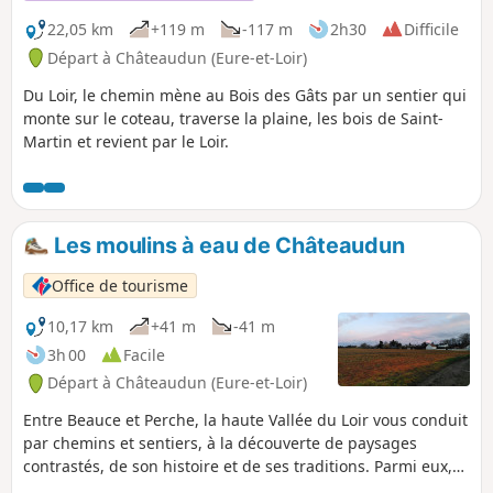
22,05 km
+119 m
-117 m
2h30
Difficile
Départ à Châteaudun (Eure-et-Loir)
Du Loir, le chemin mène au Bois des Gâts par un sentier qui
monte sur le coteau, traverse la plaine, les bois de Saint-
Martin et revient par le Loir.
Les moulins à eau de Châteaudun
Office de tourisme
10,17 km
+41 m
-41 m
3h 00
Facile
Départ à Châteaudun (Eure-et-Loir)
Entre Beauce et Perche, la haute Vallée du Loir vous conduit
par chemins et sentiers, à la découverte de paysages
contrastés, de son histoire et de ses traditions. Parmi eux,
l'existence de moulins à eau témoigne d'une des activités