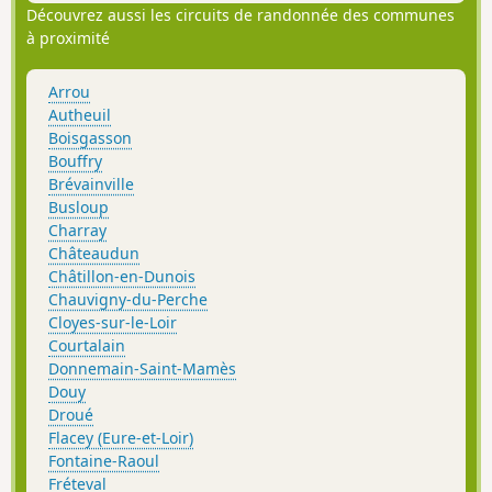
Découvrez aussi les circuits de randonnée des communes
à proximité
Arrou
Autheuil
Boisgasson
Bouffry
Brévainville
Busloup
Charray
Châteaudun
Châtillon-en-Dunois
Chauvigny-du-Perche
Cloyes-sur-le-Loir
Courtalain
Donnemain-Saint-Mamès
Douy
Droué
Flacey (Eure-et-Loir)
Fontaine-Raoul
Fréteval