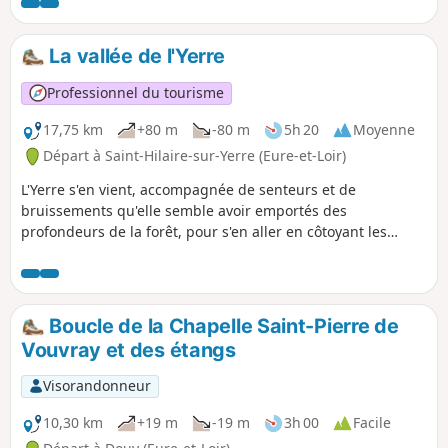
La vallée de l'Yerre
Professionnel du tourisme
17,75 km
+80 m
-80 m
5h 20
Moyenne
Départ à Saint-Hilaire-sur-Yerre (Eure-et-Loir)
L'Yerre s'en vient, accompagnée de senteurs et de
bruissements qu'elle semble avoir emportés des
profondeurs de la forêt, pour s'en aller en côtoyant les
confins du Perche se jeter dans le Loir, au-dessus de Cloyes.
Boucle de la Chapelle Saint-Pierre de
Vouvray et des étangs
Visorandonneur
10,30 km
+19 m
-19 m
3h 00
Facile