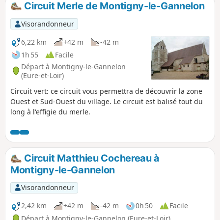
Circuit Merle de Montigny-le-Gannelon
p
Visorandonneur
6,22 km
+42 m
-42 m
1h 55
Facile
Départ à Montigny-le-Gannelon
(Eure-et-Loir)
Circuit vert: ce circuit vous permettra de découvrir la zone
Ouest et Sud-Ouest du village. Le circuit est balisé tout du
long à l'effigie du merle.
Circuit Matthieu Cochereau à
Montigny-le-Gannelon
Visorandonneur
2,42 km
+42 m
-42 m
0h 50
Facile
Départ à Montigny-le-Gannelon (Eure-et-Loir)