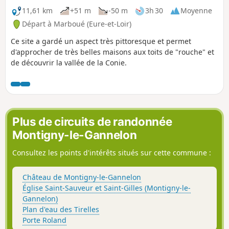
11,61 km
+51 m
-50 m
3h 30
Moyenne
Départ à Marboué (Eure-et-Loir)
Ce site a gardé un aspect très pittoresque et permet
d'approcher de très belles maisons aux toits de "rouche" et
de découvrir la vallée de la Conie.
Plus de circuits de randonnée
Montigny-le-Gannelon
Consultez les points d'intérêts situés sur cette commune :
Château de Montigny-le-Gannelon
Église Saint-Sauveur et Saint-Gilles (Montigny-le-
Gannelon)
Plan d'eau des Tirelles
Porte Roland