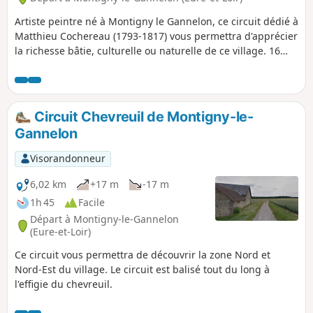
Artiste peintre né à Montigny le Gannelon, ce circuit dédié à
Matthieu Cochereau (1793-1817) vous permettra d'apprécier
la richesse bâtie, culturelle ou naturelle de ce village. 16
plaques "info", numérotées, vous guideront tout au long du
parcours.
Circuit Chevreuil de Montigny-le-
Gannelon
Visorandonneur
6,02 km
+17 m
-17 m
1h 45
Facile
Départ à Montigny-le-Gannelon
(Eure-et-Loir)
Ce circuit vous permettra de découvrir la zone Nord et
Nord-Est du village. Le circuit est balisé tout du long à
l'effigie du chevreuil.