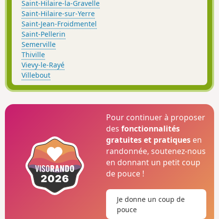
Saint-Hilaire-la-Gravelle
Saint-Hilaire-sur-Yerre
Saint-Jean-Froidmentel
Saint-Pellerin
Semerville
Thiville
Vievy-le-Rayé
Villebout
Pour continuer à proposer
des
fonctionnalités
gratuites et pratiques
en
randonnée, soutenez-nous
en donnant un petit coup
de pouce !
Je donne un coup de
pouce