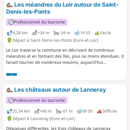
Les méandres du Loir autour de Saint-
Denis-les-Ponts
Professionnel du tourisme
6,28 km
+34 m
-34 m
1h 55
Facile
Départ à Saint-Denis-les-Ponts (Eure-et-Loir)
Le Loir traverse la commune en décrivant de nombreux
méandres et en formant des îles, plus ou moins étendues. Il
faisait tourner de nombreux moulins, aujourd'hui
propriétés privées
Les châteaux autour de Lanneray
Professionnel du tourisme
20,34 km
+60 m
-61 m
6h 00
Difficile
Départ à Lanneray (Eure-et-Loir)
D’époques différentes, les trois châteaux de Lanneray