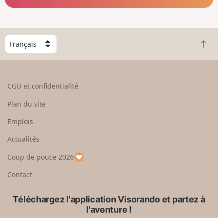
C
R
h
e
o
t
i
o
s
CGU et confidentialité
u
i
r
s
Plan du site
e
s
n
e
Emplois
h
z
Actualités
a
u
u
n
Coup de pouce 2026
t
p
a
Contact
y
s
Téléchargez l'application Visorando et partez à
l'aventure !