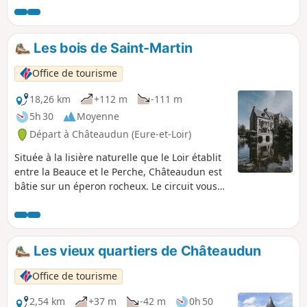
qui régnaient à Châteaudun à partir du XIIIe siècle.
Les bois de Saint-Martin
Office de tourisme
18,26 km
+112 m
-111 m
5h 30
Moyenne
Départ à Châteaudun (Eure-et-Loir)
Située à la lisière naturelle que le Loir établit
entre la Beauce et le Perche, Châteaudun est
bâtie sur un éperon rocheux. Le circuit vous
entraîne sur l'Île Chemars le long du Loir
avant de partir vers le Bois de Saint-Martin du
côté de Saint-Denis-les-Ponts.
Les vieux quartiers de Châteaudun
Office de tourisme
2,54 km
+37 m
-42 m
0h 50