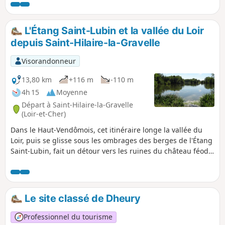
Gâts ou Gas. Ouvert au public, ce site de 23 ha
est protégé par le dispositif Natura 2000.
L'Étang Saint-Lubin et la vallée du Loir
depuis Saint-Hilaire-la-Gravelle
Visorandonneur
13,80 km
+116 m
-110 m
4h 15
Moyenne
Départ à Saint-Hilaire-la-Gravelle
(Loir-et-Cher)
Dans le Haut-Vendômois, cet itinéraire longe la vallée du
Loir, puis se glisse sous les ombrages des berges de l'Étang
Saint-Lubin, fait un détour vers les ruines du château féodal
de Fréteval, avant de s'aventurer entre les cultures, dans un
paysage vallonné, pour retrouver le joli village de Saint-
Hilaire-la-Gravelle.
Le site classé de Dheury
Professionnel du tourisme