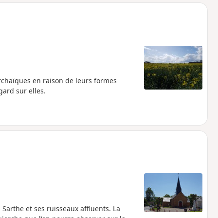
o
a
i
m
p
rchaïques en raison de leurs formes
gard sur elles.
a Sarthe et ses ruisseaux affluents. La