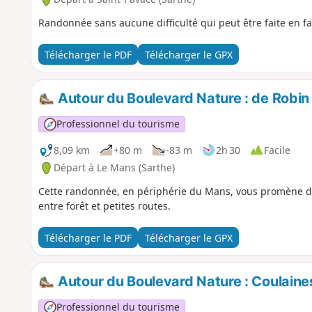
Randonnée sans aucune difficulté qui peut être faite en fa
Télécharger le PDF
Télécharger le GPX
Autour du Boulevard Nature : de Robin 
Professionnel du tourisme
8,09 km
+80 m
-83 m
2h 30
Facile
Départ à Le Mans (Sarthe)
Cette randonnée, en périphérie du Mans, vous promène de 
entre forêt et petites routes.
Télécharger le PDF
Télécharger le GPX
Autour du Boulevard Nature : Coulaines
Professionnel du tourisme