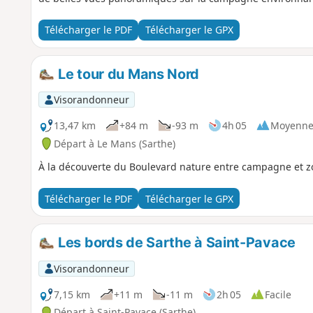
Télécharger le PDF
Télécharger le GPX
Le tour du Mans Nord
Visorandonneur
13,47 km
+84 m
-93 m
4h 05
Moyenn
Départ à Le Mans (Sarthe)
À la découverte du Boulevard nature entre campagne et 
Télécharger le PDF
Télécharger le GPX
Les bords de Sarthe à Saint-Pavace
Visorandonneur
7,15 km
+11 m
-11 m
2h 05
Facile
Départ à Saint-Pavace (Sarthe)