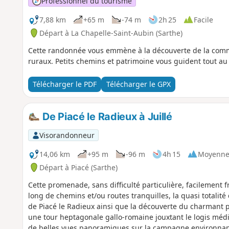
Professionnel du tourisme
7,88 km
+65 m
-74 m
2h 25
Facile
Départ à La Chapelle-Saint-Aubin (Sarthe)
Cette randonnée vous emmène à la découverte de la comm
ruraux. Petits chemins et patrimoine vous guident tout au
Télécharger le PDF
Télécharger le GPX
De Piacé le Radieux à Juillé
Visorandonneur
14,06 km
+95 m
-96 m
4h 15
Moyenn
Départ à Piacé (Sarthe)
Cette promenade, sans difficulté particulière, facilement fr
long de chemins et/ou routes tranquilles, la quasi totalit
de Piacé le Radieux ainsi que la découverte du charmant peti
une tour heptagonale gallo-romaine jouxtant le logis médié
de belles vues panoramiques sur la campagne environnan