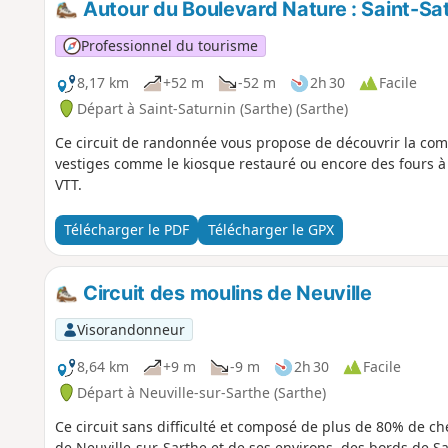
Autour du Boulevard Nature : Saint-Satu
Professionnel du tourisme
8,17 km
+52 m
-52 m
2h 30
Facile
Départ à Saint-Saturnin (Sarthe) (Sarthe)
Ce circuit de randonnée vous propose de découvrir la co
vestiges comme le kiosque restauré ou encore des fours à p
VTT.
Télécharger le PDF
Télécharger le GPX
Circuit des moulins de Neuville
Visorandonneur
8,64 km
+9 m
-9 m
2h 30
Facile
Départ à Neuville-sur-Sarthe (Sarthe)
Ce circuit sans difficulté et composé de plus de 80% de c
de Neuville-sur-Sarthe et de ses environs, des bords de S