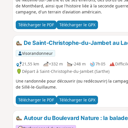
de Monthéard, ainsi que l'histoire liée à la seconde guer
campagne, d'un terrain d'aviation américain.
Télécharger le PDF
Télécharger le GPX
De Saint-Christophe-du-Jambet au Lac 
Visorandonneur
21,55 km
+332 m
-248 m
7h 05
Difficil
Départ à Saint-Christophe-du-Jambet (Sarthe)
Une randonnée pour découvrir (ou redécouvrir) la campag
de Sillé-le-Guillaume.
Télécharger le PDF
Télécharger le GPX
Autour du Boulevard Nature : la balad