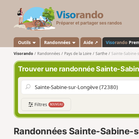
V
i
s
o
r
a
Outils
Randonnées
Aide ↗
Viso
rando
Pre
n
Visorando
Randonnées
Pays de la Loire
Sarthe
Sainte-Sabine-
d
o
Trouver une randonnée Sainte-Sabi
Filtres
NOUVEAU
Randonnées Sainte-Sabine-