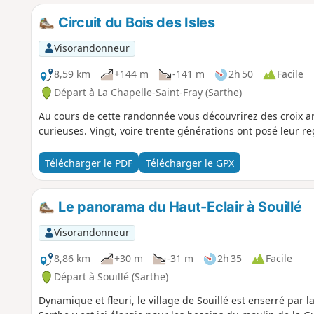
Circuit du Bois des Isles
Visorandonneur
8,59 km
+144 m
-141 m
2h 50
Facile
Départ à La Chapelle-Saint-Fray (Sarthe)
Au cours de cette randonnée vous découvrirez des croix a
curieuses. Vingt, voire trente générations ont posé leur re
Télécharger le PDF
Télécharger le GPX
Le panorama du Haut-Eclair à Souillé
Visorandonneur
8,86 km
+30 m
-31 m
2h 35
Facile
Départ à Souillé (Sarthe)
Dynamique et fleuri, le village de Souillé est enserré par l