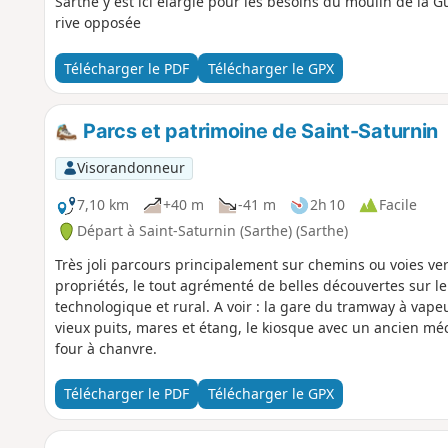
Sarthe y est ici élargie pour les besoins du moulin de la G
rive opposée
Télécharger le PDF
Télécharger le GPX
Parcs et patrimoine de Saint-Saturnin
Visorandonneur
7,10 km
+40 m
-41 m
2h 10
Facile
Départ à Saint-Saturnin (Sarthe) (Sarthe)
Très joli parcours principalement sur chemins ou voies ve
propriétés, le tout agrémenté de belles découvertes sur le 
technologique et rural. A voir : la gare du tramway à vapeur
vieux puits, mares et étang, le kiosque avec un ancien méca
four à chanvre.
Télécharger le PDF
Télécharger le GPX