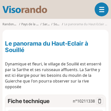
V
O
i
u
s
v
o
Randonnées
Pays de la Loire
Sarthe
Souillé
Le panorama du Haut-Eclair à Souillé
r
r
i
a
r
n
Le panorama du Haut-Eclair à
l
d
a
Souillé
o
n
a
Dynamique et fleuri, le village de Souillé est enserré
v
i
par la Sarthe et ses ruisseaux affluents. La Sarthe y
g
est ici élargie pour les besoins du moulin de la
a
Guierche que l'on pourra observer sur la rive
t
opposée
i
o
Fiche technique
n
n°
10211338