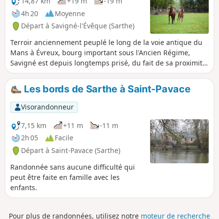
14,87 km
+19 m
-19 m
4h 20
Moyenne
Départ à Savigné-l'Évêque (Sarthe)
Terroir anciennement peuplé le long de la voie antique du
Mans à Évreux, bourg important sous l'Ancien Régime,
Savigné est depuis longtemps prisé, du fait de sa proximité
avec Le Mans, par les notables manceaux qui font
construire ou restaurer, parfois sur des sites seigneuriaux
Les bords de Sarthe à Saint-Pavace
médiévaux, maisons bourgeoises et châteaux. Ainsi, au fil
du circuit, vous apercevrez Nuyet, datant de la fin du XVIIIe
Visorandonneur
siècle, ou pour le XIXe siècle, les châteaux du Rocher
(actuelle mairie), de Mortrie ou du Mesnil, où est installé un
7,15 km
+11 m
-11 m
important haras.
2h 05
Facile
Départ à Saint-Pavace (Sarthe)
Randonnée sans aucune difficulté qui
peut être faite en famille avec les
enfants.
Pour plus de randonnées, utilisez notre
moteur de recherche