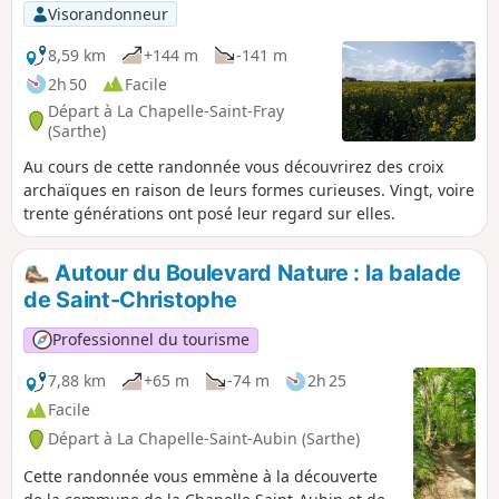
Visorandonneur
8,59 km
+144 m
-141 m
2h 50
Facile
Départ à La Chapelle-Saint-Fray
(Sarthe)
Au cours de cette randonnée vous découvrirez des croix
archaïques en raison de leurs formes curieuses. Vingt, voire
trente générations ont posé leur regard sur elles.
Autour du Boulevard Nature : la balade
de Saint-Christophe
Professionnel du tourisme
7,88 km
+65 m
-74 m
2h 25
Facile
Départ à La Chapelle-Saint-Aubin (Sarthe)
Cette randonnée vous emmène à la découverte