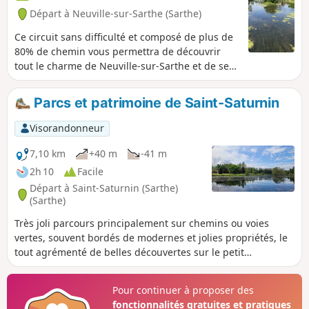
Départ à Neuville-sur-Sarthe (Sarthe)
Ce circuit sans difficulté et composé de plus de
80% de chemin vous permettra de découvrir
tout le charme de Neuville-sur-Sarthe et de ses
environs, des bords de Sarthe, de ses vieux
moulins restaurés, du château de Monthéard,
Parcs et patrimoine de Saint-Saturnin
ainsi que l'histoire liée à la seconde guerre
mondiale par la présence à cette époque, en
Visorandonneur
campagne, d'un terrain d'aviation américain.
7,10 km
+40 m
-41 m
2h 10
Facile
Départ à Saint-Saturnin (Sarthe)
(Sarthe)
Très joli parcours principalement sur chemins ou voies
vertes, souvent bordés de modernes et jolies propriétés, le
tout agrémenté de belles découvertes sur le petit
patrimoine industriel, technologique et rural. A voir : la
gare du tramway à vapeur de la Sarthe, l'église et son
Pour continuer à proposer des
cimetière, le vieux puits, mares et étang, le kiosque avec un
fonctionnalités gratuites et pratiques