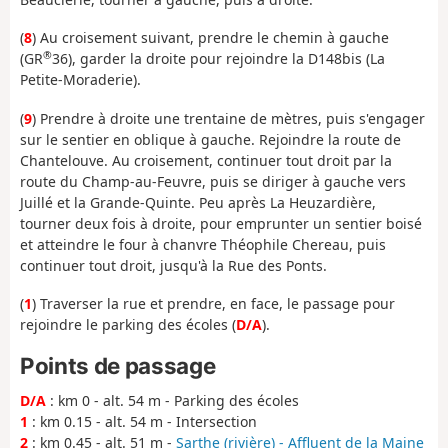
(
8
) Au croisement suivant, prendre le chemin à gauche
®
(GR
36), garder la droite pour rejoindre la D148bis (La
Petite-Moraderie).
(
9
) Prendre à droite une trentaine de mètres, puis s'engager
sur le sentier en oblique à gauche. Rejoindre la route de
Chantelouve. Au croisement, continuer tout droit par la
route du Champ-au-Feuvre, puis se diriger à gauche vers
Juillé et la Grande-Quinte. Peu après La Heuzardière,
tourner deux fois à droite, pour emprunter un sentier boisé
et atteindre le four à chanvre Théophile Chereau, puis
continuer tout droit, jusqu'à la Rue des Ponts.
(
1
) Traverser la rue et prendre, en face, le passage pour
rejoindre le parking des écoles (
D/A
).
Points de passage
D/A
: km 0 - alt. 54 m - Parking des écoles
1
: km 0.15 - alt. 54 m - Intersection
2
: km 0.45 - alt. 51 m -
Sarthe (rivière) - Affluent de la Maine