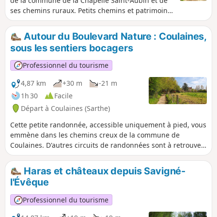
de la commune de la Chapelle Saint-Aubin et de
ses chemins ruraux. Petits chemins et patrimoine
vous guident tout au long du parcours.
Autour du Boulevard Nature : Coulaines,
sous les sentiers bocagers
Professionnel du tourisme
4,87 km
+30 m
-21 m
1h 30
Facile
Départ à Coulaines (Sarthe)
Cette petite randonnée, accessible uniquement à pied, vous
emmène dans les chemins creux de la commune de
Coulaines. D'autres circuits de randonnées sont à retrouver
sur le site de la mairie.
Haras et châteaux depuis Savigné-
l'Évêque
Professionnel du tourisme