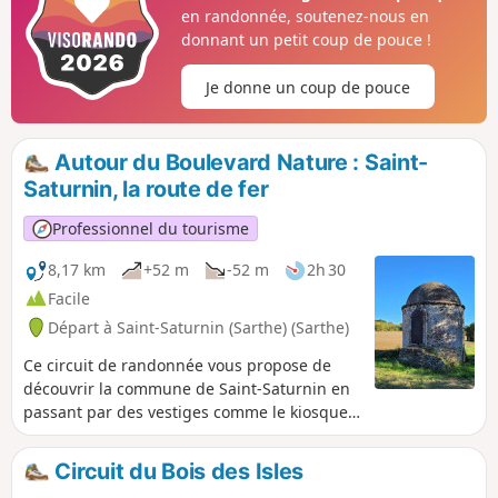
ancien mécanisme d'éolienne Bollée, le calvaire et le four à
en randonnée, soutenez-nous en
chanvre.
donnant un petit coup de pouce !
Je donne un coup de pouce
Autour du Boulevard Nature : Saint-
Saturnin, la route de fer
Professionnel du tourisme
8,17 km
+52 m
-52 m
2h 30
Facile
Départ à Saint-Saturnin (Sarthe) (Sarthe)
Ce circuit de randonnée vous propose de
découvrir la commune de Saint-Saturnin en
passant par des vestiges comme le kiosque
restauré ou encore des fours à pain. Ce
circuit est accessible aux piétons et VTT.
Circuit du Bois des Isles