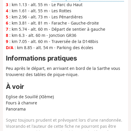
3
: km 1.13 - alt. 55 m - Le Parc du Haut
4
: km 1.61 - alt. 55 m - Les Rottes
5
: km 2.96 - alt. 73 m - Les Pénardières
6
: km 3.81 - alt. 81 m - Farache - Gauche-droite
7
: km 5.74 - alt. 60 m - Départ de sentier à gauche
8
: km 6.3 - alt. 60 m - Jonction GR36
9
: km 7.05 - alt. 60 m - Traversée de la D148bis
D/A
: km 8.85 - alt. 54 m - Parking des écoles
Informations pratiques
Peu après le départ, en arrivant en bord de la Sarthe vous
trouverez des tables de pique-nique.
À voir
Eglise de Souillé (XIème)
Fours à chanvre
Panorama
Soyez toujours prudent et prévoyant lors d'une randonnée.
Visorando et l'auteur de cette fiche ne pourront pas être