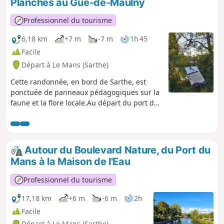
Planches au Gué-de-Maulny
Professionnel du tourisme
6,18 km
+7 m
-7 m
1h 45
Facile
Départ à Le Mans (Sarthe)
Cette randonnée, en bord de Sarthe, est
ponctuée de panneaux pédagogiques sur la
faune et la flore locale.Au départ du port du
Mans en passant par le parc du Gué de
Maulny et ses nombreuses fresques de
street art et passant par l'île aux Planches,
cette randonnée familiale vous permet de
Autour du Boulevard Nature, du Port du
randonner en fauteuil roulant (trois roues) et
Mans à la Maison de l'Eau
en poussette (trois roues également).
Professionnel du tourisme
17,18 km
+6 m
-6 m
2h
Facile
Départ à Le Mans (Sarthe)