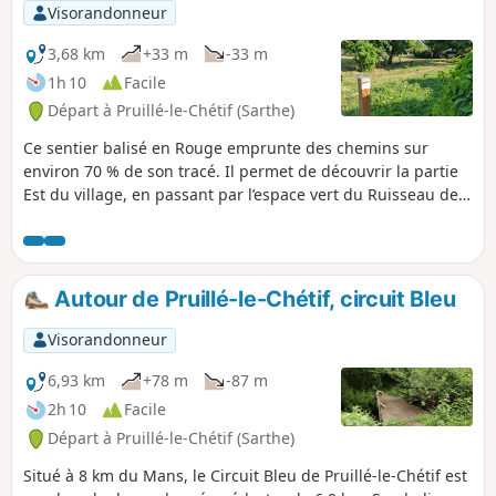
Visorandonneur
3,68 km
+33 m
-33 m
1h 10
Facile
Départ à Pruillé-le-Chétif (Sarthe)
Ce sentier balisé en Rouge emprunte des chemins sur
environ 70 % de son tracé. Il permet de découvrir la partie
Est du village, en passant par l’espace vert du Ruisseau de
la Bujerie, le Chemin des Hauts Bois, qui mène à l’un des
points hauts du village (112 m), le lieu-dit Les Basses
Épines, ainsi que des portions de chemins boisés ou en
lisière de champs.
Autour de Pruillé-le-Chétif, circuit Bleu
Visorandonneur
6,93 km
+78 m
-87 m
2h 10
Facile
Départ à Pruillé-le-Chétif (Sarthe)
Situé à 8 km du Mans, le Circuit Bleu de Pruillé-le-Chétif est