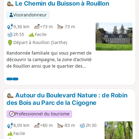
boisés etc... Beau parcours destiné aux
Le Chemin du Buisson à Rouillon
familles. Paysages variés : bocage, forêt,
et point de vue sur la métropole du
Visorandonneur
Mans. Chemins creux à 75% et balisage
Jaune.
9,36 km
+73 m
-73 m
2h 55
Facile
Départ à Rouillon (Sarthe)
Randonnée familiale qui vous permet de
découvrir la campagne, la zone d'activité
de Rouillon ainsi que le quartier des
Ardriers de la ville du Mans. En chemin,
vous découvrirez également le centre
culturel de Rouillon (Domaine de
Vaujoubert), la Chapelle Saint-Pavin, le
Autour du Boulevard Nature : de Robin
Domaine de la Futaie ainsi que la Ferme
des Bois au Parc de la Cigogne
de l’Épine (gîte communal) et la maison
des Sœurs Pénitentes du Carmel de
Professionnel du tourisme
Vaujoubert.
8,09 km
+80 m
-83 m
2h 30
Facile