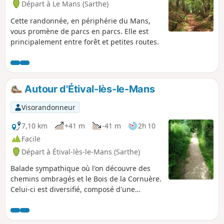
Départ à Le Mans (Sarthe)
Cette randonnée, en périphérie du Mans,
vous promène de parcs en parcs. Elle est
principalement entre forêt et petites routes.
Autour d'Étival-lès-le-Mans
Visorandonneur
7,10 km
+41 m
-41 m
2h 10
Facile
Départ à Étival-lès-le-Mans (Sarthe)
Balade sympathique où l'on découvre des
chemins ombragés et le Bois de la Cornuère.
Celui-ci est diversifié, composé d'une
majorité de feuillus et notamment de beaux
chênes. Quelques pins parasols de belles
tailles ponctuent ce bel ensemble. Une table