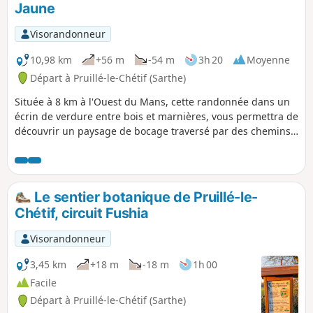
Jaune
portions de sentiers pédestres
remarquables présents sur la
Visorandonneur
commune : chemins creux, anciennes
marnières, haies protégées, arbres
10,98 km
+56 m
-54 m
3h 20
Moyenne
têtard, etc.
Départ à Pruillé-le-Chétif (Sarthe)
Située à 8 km à l'Ouest du Mans, cette randonnée dans un
écrin de verdure entre bois et marnières, vous permettra de
découvrir un paysage de bocage traversé par des chemins
creux. Ce sentier balisé en Jaune est le plus long des
sentiers balisés de la commune, il emprunte
l'incontournable sentier botanique balisé en Fuchsia (3,5
km), ainsi que des portions d'un autre sentier balisé en
Le sentier botanique de Pruillé-le-
Bleu.
Chétif, circuit Fushia
Visorandonneur
3,45 km
+18 m
-18 m
1h 00
Facile
Départ à Pruillé-le-Chétif (Sarthe)