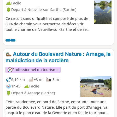
Facile
Départ à Neuville-sur-Sarthe (Sarthe)
Ce circuit sans difficulté et composé de plus de
80% de chemin vous permettra de découvrir
tout le charme de Neuville-sur-Sarthe et de ses
environs, des bords de Sarthe, de ses vieux
moulins restaurés, du château de Monthéard,
ainsi que l'histoire liée à la seconde guerre
mondiale par la présence à cette époque, en
Autour du Boulevard Nature : Arnage, la
campagne, d'un terrain d'aviation américain.
malédiction de la sorcière
Professionnel du tourisme
6,10 km
+3 m
-3 m
1h 45
Facile
Départ à Arnage (Sarthe)
Cette randonnée, en bord de Sarthe, emprunte toute une
partie du Boulevard Nature. Elle part du port d'Arnage, va
jusqu'à le plan d'eau de la Gémerie et en fait le tour pour