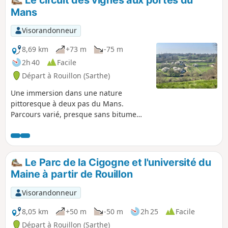
Mans
Visorandonneur
8,69 km
+73 m
-75 m
2h 40
Facile
Départ à Rouillon (Sarthe)
Une immersion dans une nature
pittoresque à deux pas du Mans.
Parcours varié, presque sans bitume
(95% de chemin), dans une campagne
vallonnée et bocagère, jalonné de beaux
points de vue. Balisage Bleu
Le Parc de la Cigogne et l'université du
Maine à partir de Rouillon
Visorandonneur
8,05 km
+50 m
-50 m
2h 25
Facile
Départ à Rouillon (Sarthe)