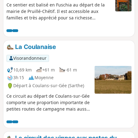
Ce sentier est balisé en Fuschia au départ de la
mairie de Pruillé-Chétif. Il est accessible aux
familles et très apprécié pour sa richesse
botanique et ses panneaux explicatifs sur la faune
et la flore locales. Il permet également de
découvrir deux anciennes marnières et des arbres
remarquables de type têtard.
La Coulanaise
Visorandonneur
10,69 km
+61 m
-61 m
3h 15
Moyenne
Départ à Coulans-sur-Gée (Sarthe)
Ce circuit au départ de Coulans-sur-Gée
comporte une proportion importante de
petites routes de campagne mais aussi
de vieux sentiers et de larges chemins
paysagés nouvellement créés pour
pouvoir réaliser la boucle.
Le circuit des vignes aux portes du