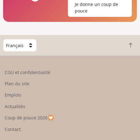
Je donne un coup de
pouce
C
R
h
e
o
t
i
o
s
CGU et confidentialité
u
i
r
s
Plan du site
e
s
n
e
Emplois
h
z
Actualités
a
u
u
n
Coup de pouce 2026
t
p
a
Contact
y