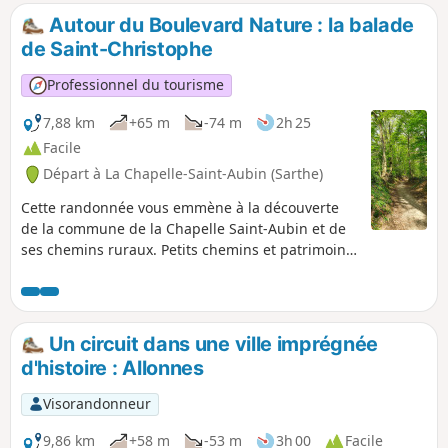
de pique-nique vous attend peu après la
Autour du Boulevard Nature : la balade
sortie du bois.
de Saint-Christophe
Professionnel du tourisme
7,88 km
+65 m
-74 m
2h 25
Facile
Départ à La Chapelle-Saint-Aubin (Sarthe)
Cette randonnée vous emmène à la découverte
de la commune de la Chapelle Saint-Aubin et de
ses chemins ruraux. Petits chemins et patrimoine
vous guident tout au long du parcours.
Un circuit dans une ville imprégnée
d'histoire : Allonnes
Visorandonneur
9,86 km
+58 m
-53 m
3h 00
Facile