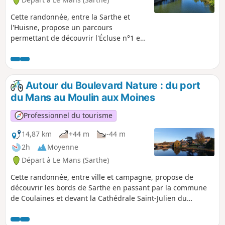
Cette randonnée, entre la Sarthe et
l'Huisne, propose un parcours
permettant de découvrir l'Écluse n°1 et
son module ouvert en période estivale
ainsi que le Pont des Vendéens, qui
date du XIe siècle.
Autour du Boulevard Nature : du port
du Mans au Moulin aux Moines
Professionnel du tourisme
14,87 km
+44 m
-44 m
2h
Moyenne
Départ à Le Mans (Sarthe)
Cette randonnée, entre ville et campagne, propose de
découvrir les bords de Sarthe en passant par la commune
de Coulaines et devant la Cathédrale Saint-Julien du
Mans.Elle se découpe en pistes cyclables et chemins en
bords de Sarthe.