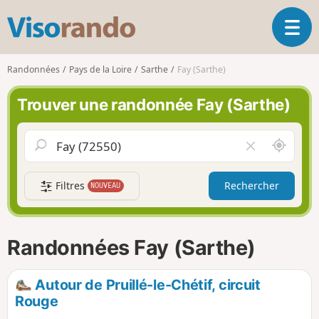
V
O
i
u
s
v
o
Randonnées
Pays de la Loire
Sarthe
Fay (Sarthe)
r
r
i
a
Trouver une randonnée Fay (Sarthe)
r
n
l
d
a
o
A
V
n
u
i
a
t
d
v
Filtres
Rechercher
NOUVEAU
o
e
i
u
r
g
r
l
a
d
e
Randonnées Fay (Sarthe)
t
e
c
i
m
h
o
o
a
Autour de Pruillé-le-Chétif, circuit
n
i
m
Rouge
p