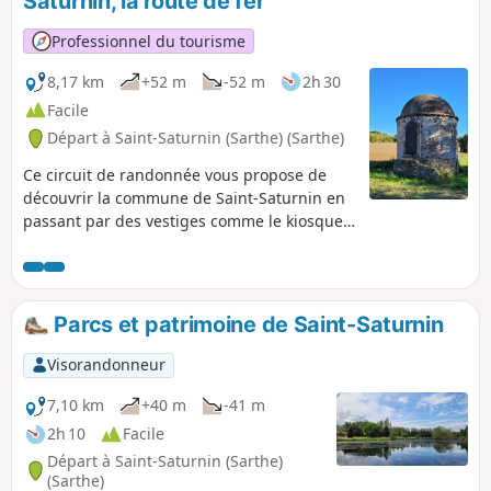
Saturnin, la route de fer
Professionnel du tourisme
8,17 km
+52 m
-52 m
2h 30
Facile
Départ à Saint-Saturnin (Sarthe) (Sarthe)
Ce circuit de randonnée vous propose de
découvrir la commune de Saint-Saturnin en
passant par des vestiges comme le kiosque
restauré ou encore des fours à pain. Ce
circuit est accessible aux piétons et VTT.
Parcs et patrimoine de Saint-Saturnin
Visorandonneur
7,10 km
+40 m
-41 m
2h 10
Facile
Départ à Saint-Saturnin (Sarthe)
(Sarthe)