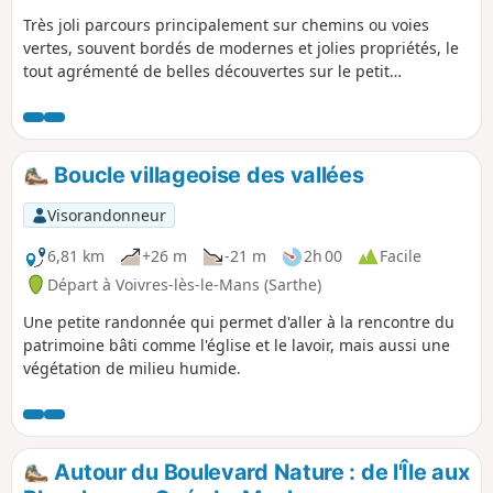
Très joli parcours principalement sur chemins ou voies
vertes, souvent bordés de modernes et jolies propriétés, le
tout agrémenté de belles découvertes sur le petit
patrimoine industriel, technologique et rural. A voir : la
gare du tramway à vapeur de la Sarthe, l'église et son
cimetière, le vieux puits, mares et étang, le kiosque avec un
ancien mécanisme d'éolienne Bollée, le calvaire et le four à
Boucle villageoise des vallées
chanvre.
Visorandonneur
6,81 km
+26 m
-21 m
2h 00
Facile
Départ à Voivres-lès-le-Mans (Sarthe)
Une petite randonnée qui permet d'aller à la rencontre du
patrimoine bâti comme l'église et le lavoir, mais aussi une
végétation de milieu humide.
Autour du Boulevard Nature : de l'Île aux