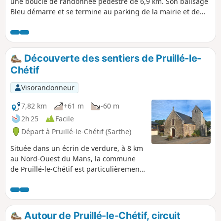
une boucle de randonnée pédestre de 6,9 km. Son balisage
Bleu démarre et se termine au parking de la mairie et de
l'église du village.Ce parcours emprunte des chemins de
terre sur environ 60 % de son tracé et offre une véritable
immersion dans le bocage sarthois. Entre petits bois,
chemins creux et le franchissement de l’Orne Champenoise
Découverte des sentiers de Pruillé-le-
par un charmant petit pont, la randonnée dévoile toute la
Chétif
richesse du paysage.
Visorandonneur
7,82 km
+61 m
-60 m
2h 25
Facile
Départ à Pruillé-le-Chétif (Sarthe)
Située dans un écrin de verdure, à 8 km
au Nord-Ouest du Mans, la commune
de Pruillé-le-Chétif est particulièrement
appréciée pour ses paysages bocagers.
Ce parcours en boucle vous permettra
de découvrir le cœur de bourg (église
du XIIe siècle), le fameux Chemin
Autour de Pruillé-le-Chétif, circuit
Botanique, complété par d’autres