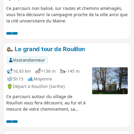
Ce parcours non balisé, sur routes et chemins aménagés,
vous fera découvrir la campagne proche de la ville ainsi que
la cité universitaire du Maine.
Le grand tour de Rouillon
Visorandonneur
16,93 km
+136 m
-145 m
5h 15
Moyenne
Départ à Rouillon (Sarthe)
Ce parcours autour du village de
Rouillon vous fera découvrir, au fur et à
mesure de votre cheminement, sa
campagne, sa zone artisanale, ses
espaces culturels, la ville du Mans
(quartier des Ardriers), ses espaces