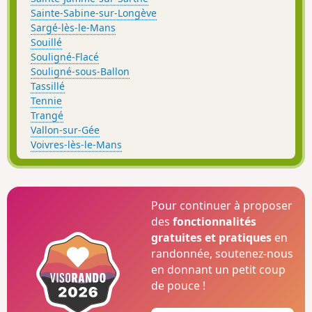
Sainte-Sabine-sur-Longève
Sargé-lès-le-Mans
Souillé
Souligné-Flacé
Souligné-sous-Ballon
Tassillé
Tennie
Trangé
Vallon-sur-Gée
Voivres-lès-le-Mans
Pour continuer à proposer
des
fonctionnalités
gratuites et pratiques
en
randonnée, soutenez-nous
en donnant un petit coup
de pouce !