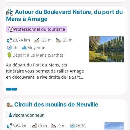
Autour du Boulevard Nature, du port du
Mans à Arnage
Professionnel du tourisme
23,74 km
+23 m
-23 m
4h
Moyenne
Départ à Le Mans (Sarthe)
Au départ du Port du Mans, cet
itinéraire vous permet de rallier Arnage
en découvrant la rive droite de la Sarthe
et en passant par des voies aménagées.
Le bord de Sarthe est agréable d'autant
qu'il est accessible pour des balades en
famille.
Circuit des moulins de Neuville
Visorandonneur
8,64 km
+9 m
-9 m
2h 30