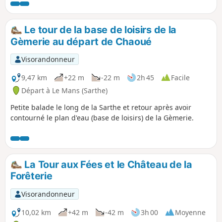
l'Épine ainsi que le parc Martin Luther-King avec son cèdre
du Liban.
Le tour de la base de loisirs de la
Gèmerie au départ de Chaoué
Visorandonneur
9,47 km
+22 m
-22 m
2h 45
Facile
Départ à Le Mans (Sarthe)
Petite balade le long de la Sarthe et retour après avoir
contourné le plan d'eau (base de loisirs) de la Gèmerie.
La Tour aux Fées et le Château de la
Forêterie
Visorandonneur
10,02 km
+42 m
-42 m
3h 00
Moyenne