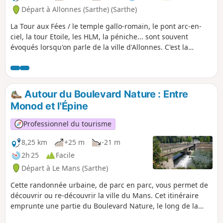
Départ à Allonnes (Sarthe) (Sarthe)
La Tour aux Fées / le temple gallo-romain, le pont arc-en-
ciel, la tour Etoile, les HLM, la péniche... sont souvent
évoqués lorsqu'on parle de la ville d'Allonnes. C'est la
réducteur car la ville et son histoire ont beaucoup plus de
choses à raconter alors venez vite en découvrir plus sur
cette ancienne cité dortoir de la Sarthe.
Autour du Boulevard Nature : Entre
Monod et l'Épine
Professionnel du tourisme
8,25 km
+25 m
-21 m
2h 25
Facile
Départ à Le Mans (Sarthe)
Cette randonnée urbaine, de parc en parc, vous permet de
découvrir ou re-découvrir la ville du Mans. Cet itinéraire
emprunte une partie du Boulevard Nature, le long de la
Sarthe, et passe par le parc Théodore Monod, le parc de