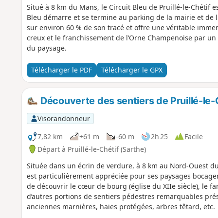
Situé à 8 km du Mans, le Circuit Bleu de Pruillé-le-Chétif
Bleu démarre et se termine au parking de la mairie et de 
sur environ 60 % de son tracé et offre une véritable immer
creux et le franchissement de l’Orne Champenoise par un c
du paysage.
Télécharger le PDF
Télécharger le GPX
Découverte des sentiers de Pruillé-le-
Visorandonneur
7,82 km
+61 m
-60 m
2h 25
Facile
Départ à Pruillé-le-Chétif (Sarthe)
Située dans un écrin de verdure, à 8 km au Nord-Ouest du
est particulièrement appréciée pour ses paysages bocage
de découvrir le cœur de bourg (église du XIIe siècle), le
d’autres portions de sentiers pédestres remarquables pré
anciennes marnières, haies protégées, arbres têtard, etc.