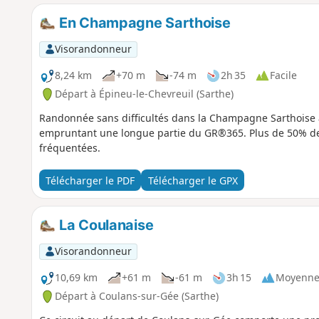
En Champagne Sarthoise
Visorandonneur
8,24 km
+70 m
-74 m
2h 35
Facile
Départ à Épineu-le-Chevreuil (Sarthe)
Randonnée sans difficultés dans la Champagne Sarthoise a
empruntant une longue partie du GR®365. Plus de 50% de
fréquentées.
Télécharger le PDF
Télécharger le GPX
La Coulanaise
Visorandonneur
10,69 km
+61 m
-61 m
3h 15
Moyenn
Départ à Coulans-sur-Gée (Sarthe)