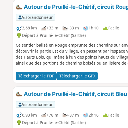
Autour de Pruillé-le-Chétif, circuit Rou
Visorandonneur
3,68 km
+33 m
-33 m
1h 10
Facile
Départ à Pruillé-le-Chétif (Sarthe)
Ce sentier balisé en Rouge emprunte des chemins sur envi
découvrir la partie Est du village, en passant par l’espace
des Hauts Bois, qui mène à l’un des points hauts du village
ainsi que des portions de chemins boisés ou en lisière de
Télécharger le PDF
Télécharger le GPX
Autour de Pruillé-le-Chétif, circuit Bleu
Visorandonneur
6,93 km
+78 m
-87 m
2h 10
Facile
Départ à Pruillé-le-Chétif (Sarthe)