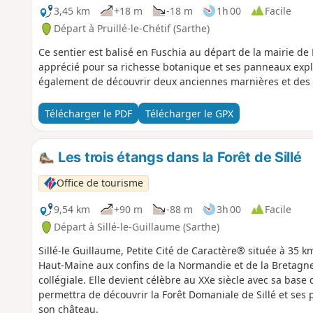
3,45 km
+18 m
-18 m
1h 00
Facile
Départ à Pruillé-le-Chétif (Sarthe)
Ce sentier est balisé en Fuschia au départ de la mairie de Pr
apprécié pour sa richesse botanique et ses panneaux explica
également de découvrir deux anciennes marnières et des 
Télécharger le PDF
Télécharger le GPX
Les trois étangs dans la Forêt de Sillé
Office de tourisme
9,54 km
+90 m
-88 m
3h 00
Facile
Départ à Sillé-le-Guillaume (Sarthe)
Sillé-le Guillaume, Petite Cité de Caractère® située à 35
Haut-Maine aux confins de la Normandie et de la Bretagne.
collégiale. Elle devient célèbre au XXe siècle avec sa bas
permettra de découvrir la Forêt Domaniale de Sillé et ses pl
son château.