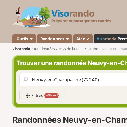
V
i
s
o
r
a
Outils
Randonnées
Aide ↗
Viso
rando
Pre
n
Visorando
Randonnées
Pays de la Loire
Sarthe
Neuvy-en-Cha
d
o
Trouver une randonnée Neuvy-en-
Filtres
NOUVEAU
Randonnées Neuvy-en-Cha