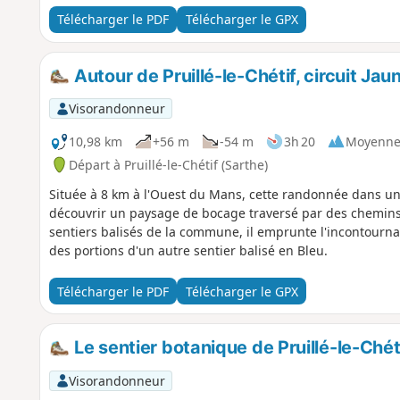
Télécharger le PDF
Télécharger le GPX
Autour de Pruillé-le-Chétif, circuit Jau
Visorandonneur
10,98 km
+56 m
-54 m
3h 20
Moyenn
Départ à Pruillé-le-Chétif (Sarthe)
Située à 8 km à l'Ouest du Mans, cette randonnée dans un
découvrir un paysage de bocage traversé par des chemins c
sentiers balisés de la commune, il emprunte l'incontournab
des portions d'un autre sentier balisé en Bleu.
Télécharger le PDF
Télécharger le GPX
Le sentier botanique de Pruillé-le-Chéti
Visorandonneur