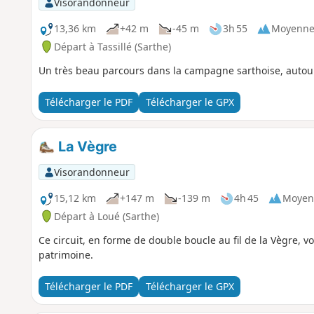
Visorandonneur
13,36 km
+42 m
-45 m
3h 55
Moyenn
Départ à Tassillé (Sarthe)
Un très beau parcours dans la campagne sarthoise, autour
Télécharger le PDF
Télécharger le GPX
La Vègre
Visorandonneur
15,12 km
+147 m
-139 m
4h 45
Moyen
Départ à Loué (Sarthe)
Ce circuit, en forme de double boucle au fil de la Vègre, v
patrimoine.
Télécharger le PDF
Télécharger le GPX