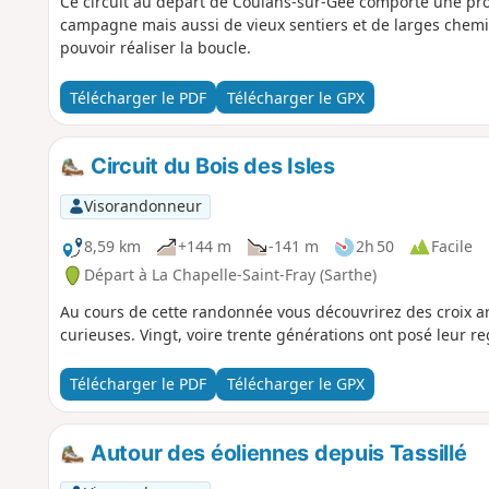
Ce circuit au départ de Coulans-sur-Gée comporte une pro
campagne mais aussi de vieux sentiers et de larges chem
pouvoir réaliser la boucle.
Télécharger le PDF
Télécharger le GPX
Circuit du Bois des Isles
Visorandonneur
8,59 km
+144 m
-141 m
2h 50
Facile
Départ à La Chapelle-Saint-Fray (Sarthe)
Au cours de cette randonnée vous découvrirez des croix a
curieuses. Vingt, voire trente générations ont posé leur re
Télécharger le PDF
Télécharger le GPX
Autour des éoliennes depuis Tassillé