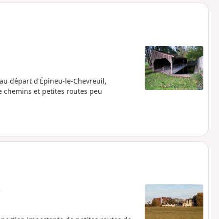
o
a
i
m
p
u départ d'Épineu-le-Chevreuil,
 chemins et petites routes peu
e