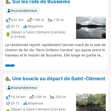
Sur les rails de Bussières
Visorandonneur
9,91 km
+148 m
-150 m
3h 15
Moyenne
Départ à Saint-Clément (Corrèze)
(Corrèze)
La randonnée rejoint rapidement l'ancien tracé de la voie de
chemin de fer du "Paris Orléans Corrèze" qui passe entre le
hameau et le moulin de Bussières. Elle longe en partie le
ruisseau du Brézou et plusieurs étangs. Aux abords de
l'Étang Neuf à Seilhac, la randonnée revient par de larges
chemins.
Une boucle au départ de Saint-Clément
Visorandonneur
16,34 km
+200 m
-203 m
5h 15
Moyenne
Départ à Saint-Clément (Corrèze)