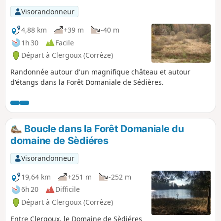
Visorandonneur
4,88 km
+39 m
-40 m
1h 30
Facile
Départ à Clergoux (Corrèze)
Randonnée autour d'un magnifique château et autour
d'étangs dans la Forêt Domaniale de Sédières.
Boucle dans la Forêt Domaniale du
domaine de Sèdiéres
Visorandonneur
19,64 km
+251 m
-252 m
6h 20
Difficile
Départ à Clergoux (Corrèze)
Entre Clergoux, le Domaine de Sèdiéres