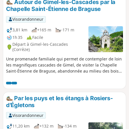
Autour de Gimel-les-Cascades par la
moulin. La randonnée se poursuit vers des
Chapelle Saint-Étienne de Braguse
cascadelles et l'ancien pont à péage. Ce
parcours ne vas pas directement aux trois
Visorandonneur
cascades dont l'accès est payant !
3,81 km
+165 m
-171 m
1h 35
Facile
Départ à Gimel-les-Cascades
(Corrèze)
Une promenade familiale qui permet de contempler de loin
les magnifiques cascades de Gimel, de visiter la Chapelle
Saint-Étienne de Braguse, abandonnée au milieu des bois
et de visiter le bourg de Gimel et son église.
Par les puys et les étangs à Rosiers-
d'Égletons
Visorandonneur
11,20 km
+132 m
-134 m