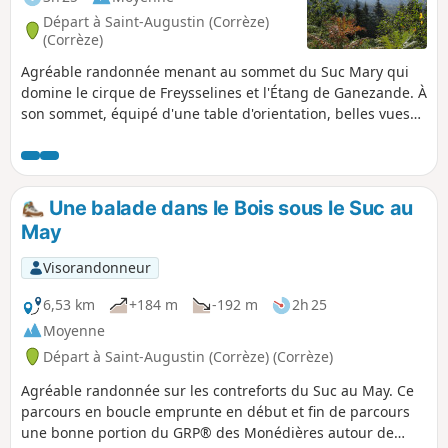
Départ à Saint-Augustin (Corrèze)
(Corrèze)
Agréable randonnée menant au sommet du Suc Mary qui
domine le cirque de Freysselines et l'Étang de Ganezande. À
son sommet, équipé d'une table d'orientation, belles vues
sur les alentours.
Une balade dans le Bois sous le Suc au
May
Visorandonneur
6,53 km
+184 m
-192 m
2h 25
Moyenne
Départ à Saint-Augustin (Corrèze) (Corrèze)
Agréable randonnée sur les contreforts du Suc au May. Ce
parcours en boucle emprunte en début et fin de parcours
une bonne portion du GRP® des Monédières autour de