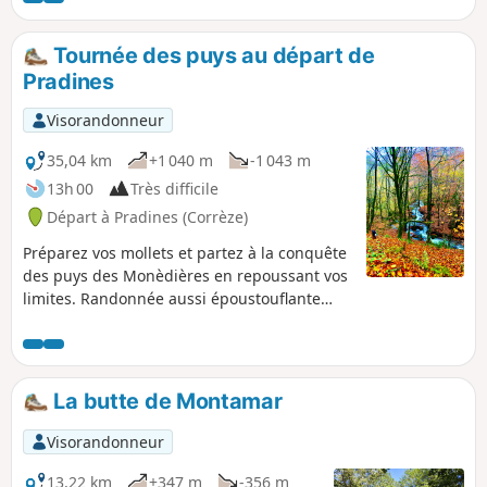
Tournée des puys au départ de
Pradines
Visorandonneur
35,04 km
+1 040 m
-1 043 m
13h 00
Très difficile
Départ à Pradines (Corrèze)
Préparez vos mollets et partez à la conquête
des puys des Monèdières en repoussant vos
limites. Randonnée aussi époustouflante
qu’épuisante. De belles forêts, de superbes
panoramas. Prévoir des chaussettes de
rechange : quelques ruisseaux à traverser.
Quelques kilomètres de route cumulés au
La butte de Montamar
total (~5), mais très, très peu de circulation.
Visorandonneur
13,22 km
+347 m
-356 m