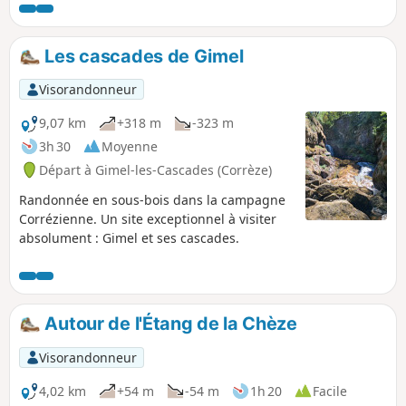
Les cascades de Gimel
Visorandonneur
9,07 km
+318 m
-323 m
3h 30
Moyenne
Départ à Gimel-les-Cascades (Corrèze)
Randonnée en sous-bois dans la campagne
Corrézienne. Un site exceptionnel à visiter
absolument : Gimel et ses cascades.
Autour de l'Étang de la Chèze
Visorandonneur
4,02 km
+54 m
-54 m
1h 20
Facile