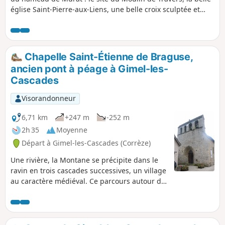
église Saint-Pierre-aux-Liens, une belle croix sculptée et
deux très beaux chênes.
Chapelle Saint-Étienne de Braguse,
ancien pont à péage à Gimel-les-
Cascades
Visorandonneur
6,71 km
+247 m
-252 m
2h 35
Moyenne
Départ à Gimel-les-Cascades (Corrèze)
Une rivière, la Montane se précipite dans le
ravin en trois cascades successives, un village
au caractère médiéval. Ce parcours autour de
cette vallée encaissée de toute beauté permet
aussi de découvrir les ruines de l'église de
Saint-Étienne-de-Braguse, le site de la Gour
avec la quatrième cascade et les ruines du