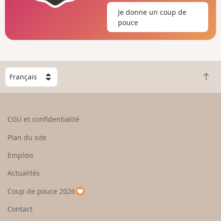
Je donne un coup de
pouce
C
R
h
e
o
t
i
o
s
CGU et confidentialité
u
i
r
s
Plan du site
e
s
n
e
Emplois
h
z
Actualités
a
u
u
n
Coup de pouce 2026
t
p
a
Contact
y