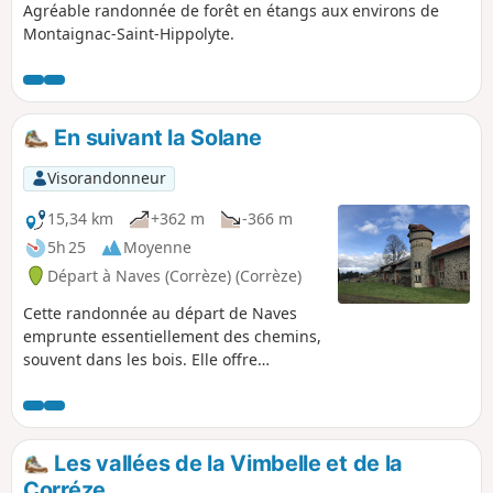
Agréable randonnée de forêt en étangs aux environs de
Montaignac-Saint-Hippolyte.
En suivant la Solane
Visorandonneur
15,34 km
+362 m
-366 m
5h 25
Moyenne
Départ à Naves (Corrèze) (Corrèze)
Cette randonnée au départ de Naves
emprunte essentiellement des chemins,
souvent dans les bois. Elle offre
plusieurs points de vue sur le massif
des Monédières et passe à côté du
Manoir de Leyrat et du Château de
Bach.
Les vallées de la Vimbelle et de la
Corréze