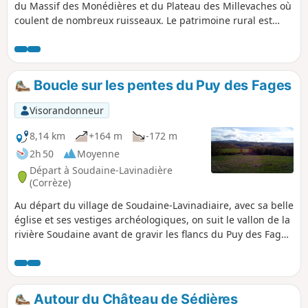
du Massif des Monédières et du Plateau des Millevaches où
coulent de nombreux ruisseaux. Le patrimoine rural est
aussi riche en pierres, croix, menhirs et ponts planches.
L'hiver vous pourrez faire ce circuit en ski de fond.
Boucle sur les pentes du Puy des Fages
Visorandonneur
8,14 km
+164 m
-172 m
2h 50
Moyenne
Départ à Soudaine-Lavinadière
(Corrèze)
Au départ du village de Soudaine-Lavinadiaire, avec sa belle
église et ses vestiges archéologiques, on suit le vallon de la
rivière Soudaine avant de gravir les flancs du Puy des Fages
d'où l'on bénéficie d'un panorama étendu. Pour compléter le
tableau, quelques ruisseaux rafraîchissants et de verts
pâturages, où paissent vaches Limousines et chevaux.
Autour du Château de Sédières