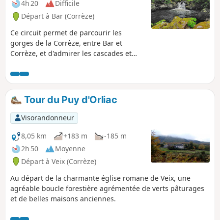
4h 20
Difficile
Départ à Bar (Corrèze)
Ce circuit permet de parcourir les
gorges de la Corrèze, entre Bar et
Corrèze, et d'admirer les cascades et
bassins, particulièrement spectaculaires
lors de débits moyens ou hauts de la
rivière. L'itinéraire emprunte, en
majeure partie, des chemins ou sentiers
Tour du Puy d'Orliac
ombragés, ce qui rend l'itinéraire
agréable par temps chaud. Difficultés
Visorandonneur
de la randonnée : voir Informations
pratiques
8,05 km
+183 m
-185 m
2h 50
Moyenne
Départ à Veix (Corrèze)
Au départ de la charmante église romane de Veix, une
agréable boucle forestière agrémentée de verts pâturages
et de belles maisons anciennes.