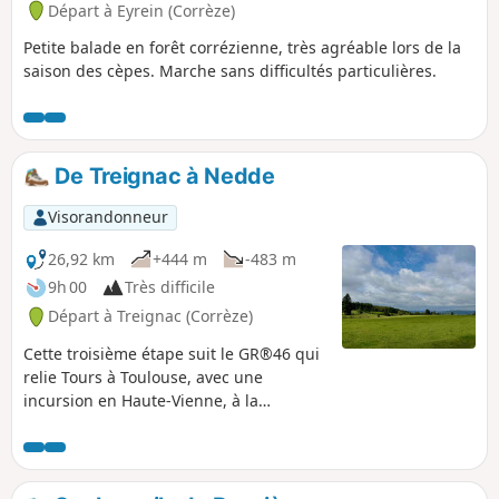
Départ à Eyrein (Corrèze)
Petite balade en forêt corrézienne, très agréable lors de la
saison des cèpes. Marche sans difficultés particulières.
De Treignac à Nedde
Visorandonneur
26,92 km
+444 m
-483 m
9h 00
Très difficile
Départ à Treignac (Corrèze)
Cette troisième étape suit le GR®46 qui
relie Tours à Toulouse, avec une
incursion en Haute-Vienne, à la
découverte de Nedde, un beau village
dynamique situé au cœur de la vallée
de la Vienne.