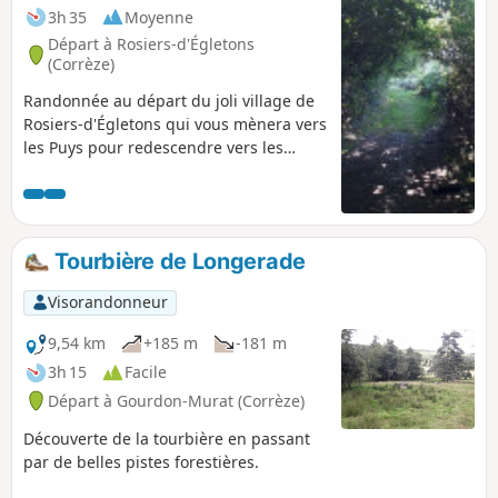
3h 35
Moyenne
Départ à Rosiers-d'Égletons
(Corrèze)
Randonnée au départ du joli village de
Rosiers-d'Égletons qui vous mènera vers
les Puys pour redescendre vers les
étangs, au milieu des bois et des
champs. 70% du circuit est en forêt.
Balisage Jaune
Tourbière de Longerade
Visorandonneur
9,54 km
+185 m
-181 m
3h 15
Facile
Départ à Gourdon-Murat (Corrèze)
Découverte de la tourbière en passant
par de belles pistes forestières.