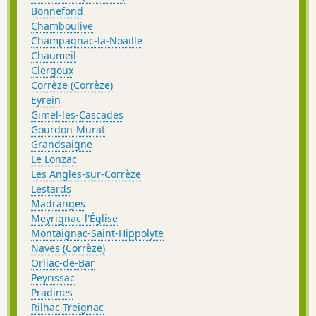
Bonnefond
Chamboulive
Champagnac-la-Noaille
Chaumeil
Clergoux
Corrèze (Corrèze)
Eyrein
Gimel-les-Cascades
Gourdon-Murat
Grandsaigne
Le Lonzac
Les Angles-sur-Corrèze
Lestards
Madranges
Meyrignac-l'Église
Montaignac-Saint-Hippolyte
Naves (Corrèze)
Orliac-de-Bar
Peyrissac
Pradines
Rilhac-Treignac