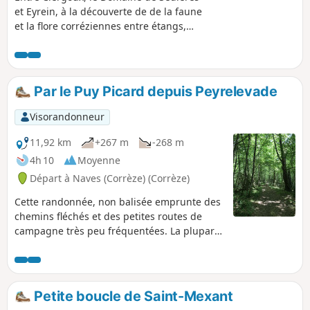
et Eyrein, à la découverte de de la faune
et la flore corréziennes entre étangs,
forêts et eaux vives.
Par le Puy Picard depuis Peyrelevade
Visorandonneur
11,92 km
+267 m
-268 m
4h 10
Moyenne
Départ à Naves (Corrèze) (Corrèze)
Cette randonnée, non balisée emprunte des
chemins fléchés et des petites routes de
campagne très peu fréquentées. La plupart
de l'itinéraire s'effectue dans les bois. La
montée au Puy des Horts offre de jolies vues
sur la campagne.
Petite boucle de Saint-Mexant