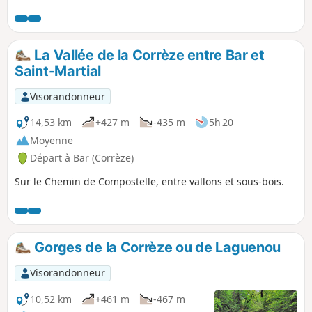
Chauzeix.
La Vallée de la Corrèze entre Bar et
Saint-Martial
Visorandonneur
14,53 km
+427 m
-435 m
5h 20
Moyenne
Départ à Bar (Corrèze)
Sur le Chemin de Compostelle, entre vallons et sous-bois.
Gorges de la Corrèze ou de Laguenou
Visorandonneur
10,52 km
+461 m
-467 m