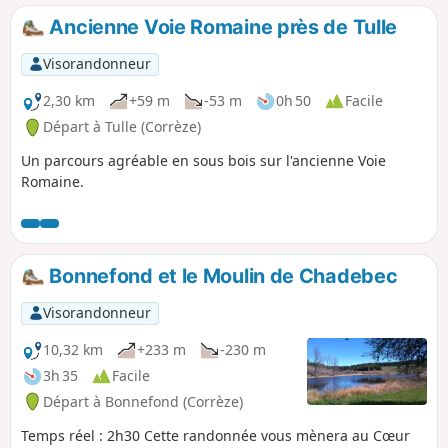
Ancienne Voie Romaine près de Tulle
Visorandonneur
2,30 km
+59 m
-53 m
0h 50
Facile
Départ à Tulle (Corrèze)
Un parcours agréable en sous bois sur l'ancienne Voie
Romaine.
Bonnefond et le Moulin de Chadebec
Visorandonneur
10,32 km
+233 m
-230 m
3h 35
Facile
Départ à Bonnefond (Corrèze)
Temps réel : 2h30 Cette randonnée vous mènera au Cœur