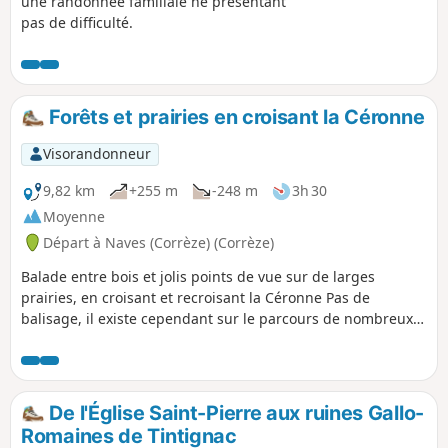
une randonnée familiale ne présentant
pas de difficulté.
Forêts et prairies en croisant la Céronne
Visorandonneur
9,82 km
+255 m
-248 m
3h 30
Moyenne
Départ à Naves (Corrèze) (Corrèze)
Balade entre bois et jolis points de vue sur de larges
prairies, en croisant et recroisant la Céronne Pas de
balisage, il existe cependant sur le parcours de nombreux
petits poteaux indiquant les directions (lieux-dits et
hameaux) installés par les " Chandareurs" l'association
navaroise de marche et de VTT.
De l'Église Saint-Pierre aux ruines Gallo-
Romaines de Tintignac