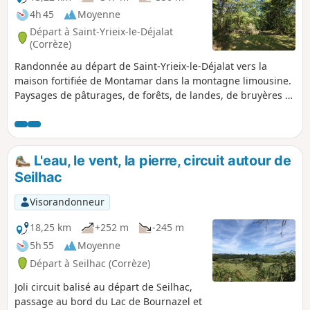
4h 45
Moyenne
Départ à Saint-Yrieix-le-Déjalat
(Corrèze)
Randonnée au départ de Saint-Yrieix-le-Déjalat vers la
maison fortifiée de Montamar dans la montagne limousine.
Paysages de pâturages, de forêts, de landes, de bruyères et
de cours d'eau. La randonnée longe un moment la Corrèze
avant de la franchir pour prendre de la hauteur vers le Puy
Lignou.
L'eau, le vent, la pierre, circuit autour de
Seilhac
Visorandonneur
18,25 km
+252 m
-245 m
5h 55
Moyenne
Départ à Seilhac (Corrèze)
Joli circuit balisé au départ de Seilhac,
passage au bord du Lac de Bournazel et