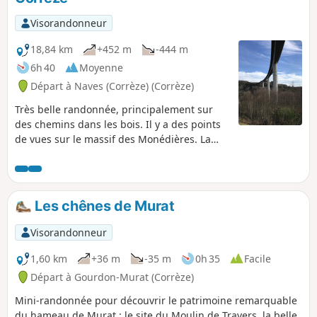
Visorandonneur
18,84 km
+452 m
-444 m
6h 40
Moyenne
Départ à Naves (Corrèze) (Corrèze)
Très belle randonnée, principalement sur
des chemins dans les bois. Il y a des points
de vues sur le massif des Monédières. La
randonnée passe au pied de
l'impressionnant viaduc autoroutier de Tulle.
Les chênes de Murat
Visorandonneur
1,60 km
+36 m
-35 m
0h 35
Facile
Départ à Gourdon-Murat (Corrèze)
Mini-randonnée pour découvrir le patrimoine remarquable
du hameau de Murat : le site du Moulin de Travers, la belle