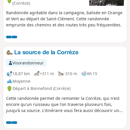
(Corrèze)
Randonnée agréable dans la campagne, balisée en Orange
et Vert au départ de Saint-Clément. Cette randonnée
emprunte des chemins et des routes très peu fréquentées.
La source de la Corrèze
Visorandonneur
18,87 km
+311 m
-310 m
6h 15
Moyenne
Départ à Bonnefond (Corrèze)
Cette randonnée permet de remonter la Corrèze, qui n'est
encore qu'un ruisseau que l'on traverse plusieurs fois,
jusqu'à sa source. L'itinéraire vous fera aussi découvrir un
riche petit patrimoine bâti dans les villages de Chadebec et
Bonnefond et dans les hameaux : croix, fontaines, puits,
ainsi qu'un menhir, un moulin et un tilleul remarquable.