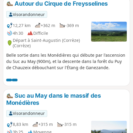
Autour du Cirque de Freysselines
p
Visorandonneur
12,27 km
+362 m
-369 m
4h 30
Difficile
Départ à Saint-Augustin (Corrèze)
(Corrèze)
Belle sortie dans les Monédières qui débute par l'ascension
du Suc au May (900m), et la descente dans la forêt du Puy
de Chauzeix débouchant sur l'Étang de Ganezande.
Suc au May dans le massif des
Monédières
Visorandonneur
8,83 km
+315 m
-315 m
3h 25
Moyenne