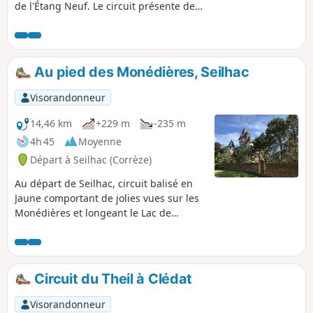
de l'Étang Neuf. Le circuit présente des
vues très dégagées sur la campagne et
sur les monédières, notamment depuis
la table d'orientation.
Au pied des Monédières, Seilhac
Visorandonneur
14,46 km
+229 m
-235 m
4h 45
Moyenne
Départ à Seilhac (Corrèze)
Au départ de Seilhac, circuit balisé en
Jaune comportant de jolies vues sur les
Monédières et longeant le Lac de
Bournazel. Circuit globalement bien
ombragé.
Circuit du Theil à Clédat
Visorandonneur