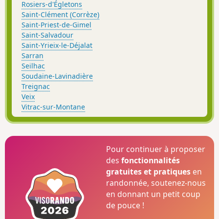
Rosiers-d'Égletons
Saint-Clément (Corrèze)
Saint-Priest-de-Gimel
Saint-Salvadour
Saint-Yrieix-le-Déjalat
Sarran
Seilhac
Soudaine-Lavinadière
Treignac
Veix
Vitrac-sur-Montane
Pour continuer à proposer
des
fonctionnalités
gratuites et pratiques
en
randonnée, soutenez-nous
en donnant un petit coup
de pouce !