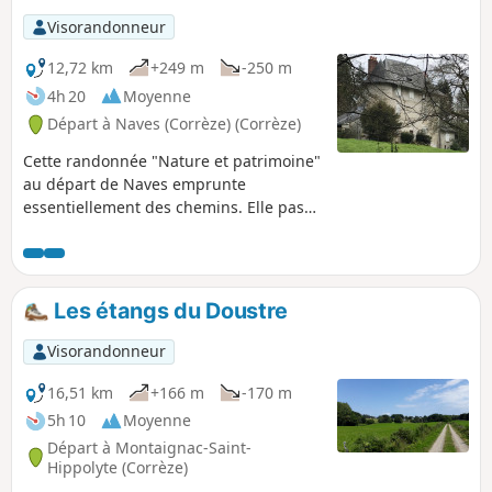
Visorandonneur
12,72 km
+249 m
-250 m
4h 20
Moyenne
Départ à Naves (Corrèze) (Corrèze)
Cette randonnée "Nature et patrimoine"
au départ de Naves emprunte
essentiellement des chemins. Elle passe
à coté du site historique de Tintignac.
Le bruit de l'autoroute n'est présent que
sur des zones très limitées.
Les étangs du Doustre
Visorandonneur
16,51 km
+166 m
-170 m
5h 10
Moyenne
Départ à Montaignac-Saint-
Hippolyte (Corrèze)