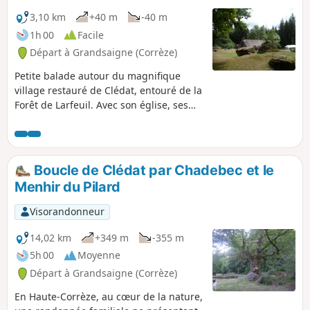
3,10 km
+40 m
-40 m
1h 00
Facile
Départ à Grandsaigne (Corrèze)
Petite balade autour du magnifique
village restauré de Clédat, entouré de la
Forêt de Larfeuil. Avec son église, ses
fontaines et ses petites maisons en
pierres et toits de chaume, Clédat vous
fera voyager dans le temps.
Boucle de Clédat par Chadebec et le
Menhir du Pilard
Visorandonneur
14,02 km
+349 m
-355 m
5h 00
Moyenne
Départ à Grandsaigne (Corrèze)
En Haute-Corrèze, au cœur de la nature,