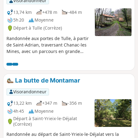
Visorandonneur
13,74 km
+478 m
-484 m
5h 20
Moyenne
Départ à Tulle (Corrèze)
Randonnée aux portes de Tulle, à partir
de Saint-Adrian, traversant Chanac-les
Mines, avec un parcours en grande
partie en forêt.
La butte de Montamar
Visorandonneur
13,22 km
+347 m
-356 m
4h 45
Moyenne
Départ à Saint-Yrieix-le-Déjalat
(Corrèze)
Randonnée au départ de Saint-Yrieix-le-Déjalat vers la