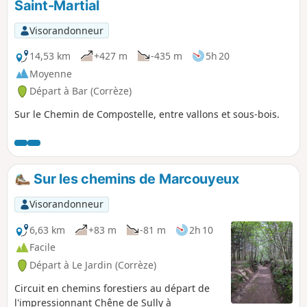
Saint-Martial
Visorandonneur
14,53 km
+427 m
-435 m
5h 20
Moyenne
Départ à Bar (Corrèze)
Sur le Chemin de Compostelle, entre vallons et sous-bois.
Sur les chemins de Marcouyeux
Visorandonneur
6,63 km
+83 m
-81 m
2h 10
Facile
Départ à Le Jardin (Corrèze)
Circuit en chemins forestiers au départ de
l'impressionnant Chêne de Sully à