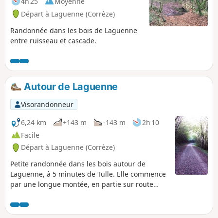
4h 25
Moyenne
Départ à Laguenne (Corrèze)
Randonnée dans les bois de Laguenne
entre ruisseau et cascade.
Autour de Laguenne
Visorandonneur
6,24 km
+143 m
-143 m
2h 10
Facile
Départ à Laguenne (Corrèze)
Petite randonnée dans les bois autour de
Laguenne, à 5 minutes de Tulle. Elle commence
par une longue montée, en partie sur route
mais finit dans les bois et le long de la rivière la
Saint-Bonnette. Balade à faire l'été car
totalement en sous-bois ombragés.