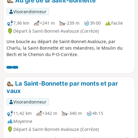
Au gré de la Saint-Bonnette
Visorandonneur
7,96 km
+241 m
-239 m
3h 00
Facile
Départ à Saint-Bonnet-Avalouze (Corrèze)
Une boucle au départ de Saint-Bonnet-Avalouze, par
Charlu, la Saint-Bonnette et ses méandres, le Moulin du
Bech et le Chemin du P-O-Corrèze.
La Saint-Bonnette par monts et par
vaux
Visorandonneur
11,42 km
+342 m
-340 m
4h 15
Moyenne
Départ à Saint-Bonnet-Avalouze (Corrèze)