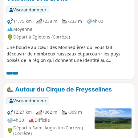
Visorandonneur
11,75 km
+238 m
-233 m
4h 00
Moyenne
Départ à Égletons (Corrèze)
Une boucle au cœur des Monnedières qui vous fait
découvrir de nombreux ruisseaux et parcourir les puys
boisés de la région qui donnent une identité aux
montagnes limousines. Possibilité de variante par un circuit
de 8,5 km ; 2 h 45
Autour du Cirque de Freysselines
Visorandonneur
12,27 km
+362 m
-369 m
4h 30
Difficile
Départ à Saint-Augustin (Corrèze)
(Corrèze)