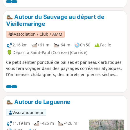
tremper les pieds pour les plus courageux, voire trouver
des petits bassins en traversant le Deiro.
Autour du Sauvage au départ de
Vieillemaringe
Association / Club / AMM
2,16 km
+61 m
-64 m
0h 50
Facile
Départ à Saint-Paul (Corrèze) (Corrèze)
Ce petit sentier ponctué de balises et panneaux artistiques
vous fera voyager dans des paysages corréziens atypiques.
D’immenses châtaigniers, des murets en pierres sèches
ainsi que des pierres de quartz démesurées témoignent
d’une autre époque, et vous attendent.
Autour de Laguenne
Visorandonneur
11,19 km
+425 m
-426 m