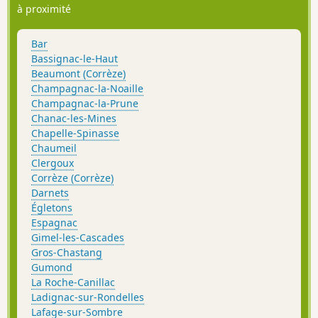
à proximité
Bar
Bassignac-le-Haut
Beaumont (Corrèze)
Champagnac-la-Noaille
Champagnac-la-Prune
Chanac-les-Mines
Chapelle-Spinasse
Chaumeil
Clergoux
Corrèze (Corrèze)
Darnets
Égletons
Espagnac
Gimel-les-Cascades
Gros-Chastang
Gumond
La Roche-Canillac
Ladignac-sur-Rondelles
Lafage-sur-Sombre