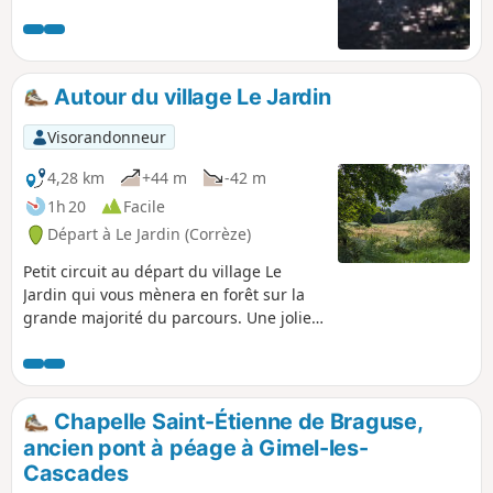
étangs, au milieu des bois et des
champs. 70% du circuit est en forêt.
Balisage Jaune
Autour du village Le Jardin
Visorandonneur
4,28 km
+44 m
-42 m
1h 20
Facile
Départ à Le Jardin (Corrèze)
Petit circuit au départ du village Le
Jardin qui vous mènera en forêt sur la
grande majorité du parcours. Une jolie
promenade familiale, très facile, à la
découverte de la forêt.
Chapelle Saint-Étienne de Braguse,
ancien pont à péage à Gimel-les-
Cascades