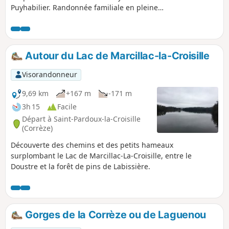
Puyhabilier. Randonnée familiale en pleine
nature, en quasi totalité en forêt.
Autour du Lac de Marcillac-la-Croisille
Visorandonneur
9,69 km
+167 m
-171 m
3h 15
Facile
Départ à Saint-Pardoux-la-Croisille
(Corrèze)
Découverte des chemins et des petits hameaux
surplombant le Lac de Marcillac-La-Croisille, entre le
Doustre et la forêt de pins de Labissière.
Gorges de la Corrèze ou de Laguenou