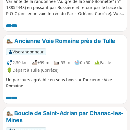
Variante de la randonnée "Au gré de la Saint-Bonnette" (n°
18852448) en passant par Bussière et retour par le tracé du
P-O-C (ancienne voie ferrée du Paris-Orléans-Corrèze). Vue
sur les méandres de la Saint-Bonnette, belles demeures,
sous-bois et paysages ouverts.
Ancienne Voie Romaine près de Tulle
Visorandonneur
2,30 km
+59 m
-53 m
0h 50
Facile
Départ à Tulle (Corrèze)
Un parcours agréable en sous bois sur l'ancienne Voie
Romaine.
Boucle de Saint-Adrian par Chanac-les-
Mines