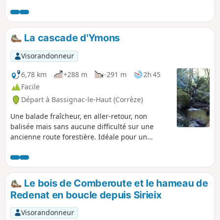
sur la Dordogne. C'est une balade sans
difficulté avec une partie sur route peu
fréquentée.
La cascade d'Ymons
Visorandonneur
6,78 km
+288 m
-291 m
2h 45
Facile
Départ à Bassignac-le-Haut (Corrèze)
Une balade fraîcheur, en aller-retour, non
balisée mais sans aucune difficulté sur une
ancienne route forestière. Idéale pour un
pique-nique au bord de l'eau.
Le bois de Comberoute et le hameau de
Redenat en boucle depuis Sirieix
Visorandonneur