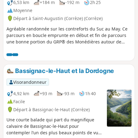
6,53 km
+184 m
-192 m
2h 25
Moyenne
Départ à Saint-Augustin (Corrèze) (Corrèze)
Agréable randonnée sur les contreforts du Suc au May. Ce
parcours en boucle emprunte en début et fin de parcours
une bonne portion du GRP® des Monédières autour de
Chauzeix.
Bassignac-le-Haut et la Dordogne
Visorandonneur
4,92 km
+93 m
-93 m
1h 40
Facile
Départ à Bassignac-le-Haut (Corrèze)
Une courte balade qui part du magnifique
calvaire de Bassignac-le-Haut pour
contempler l’un des plus beaux points de vue