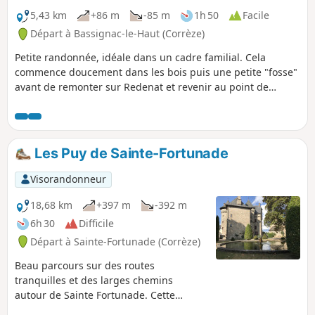
5,43 km
+86 m
-85 m
1h 50
Facile
Départ à Bassignac-le-Haut (Corrèze)
Petite randonnée, idéale dans un cadre familial. Cela
commence doucement dans les bois puis une petite "fosse"
avant de remonter sur Redenat et revenir au point de
départ. Aucun trafic garanti. Les chemins boisés sont
entretenus et la portion de route reste sûre.
Les Puy de Sainte-Fortunade
Visorandonneur
18,68 km
+397 m
-392 m
6h 30
Difficile
Départ à Sainte-Fortunade (Corrèze)
Beau parcours sur des routes
tranquilles et des larges chemins
autour de Sainte Fortunade. Cette
randonnée permet d'admirer l'extérieur