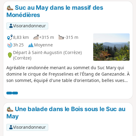
Suc au May dans le massif des
Monédières
Visorandonneur
8,83 km
+315 m
-315 m
3h 25
Moyenne
Départ à Saint-Augustin (Corrèze)
(Corrèze)
Agréable randonnée menant au sommet du Suc Mary qui
domine le cirque de Freysselines et l'Étang de Ganezande. À
son sommet, équipé d'une table d'orientation, belles vues
sur les alentours.
Une balade dans le Bois sous le Suc au
May
Visorandonneur