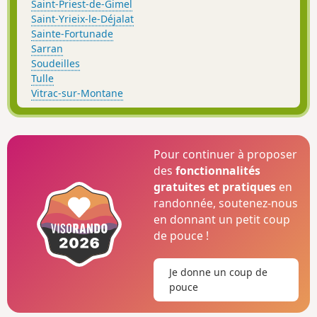
Saint-Priest-de-Gimel
Saint-Yrieix-le-Déjalat
Sainte-Fortunade
Sarran
Soudeilles
Tulle
Vitrac-sur-Montane
Pour continuer à proposer
des
fonctionnalités
gratuites et pratiques
en
randonnée, soutenez-nous
en donnant un petit coup
de pouce !
Je donne un coup de
pouce