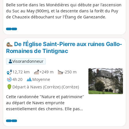
Belle sortie dans les Monédières qui débute par l'ascension
du Suc au May (900m), et la descente dans la forêt du Puy
de Chauzeix débouchant sur l'Étang de Ganezande.
De l'Église Saint-Pierre aux ruines Gallo-
Romaines de Tintignac
Visorandonneur
12,72 km
+249 m
-250 m
4h 20
Moyenne
Départ à Naves (Corrèze) (Corrèze)
Cette randonnée "Nature et patrimoine"
au départ de Naves emprunte
essentiellement des chemins. Elle passe
à coté du site historique de Tintignac.
Le bruit de l'autoroute n'est présent que
sur des zones très limitées.