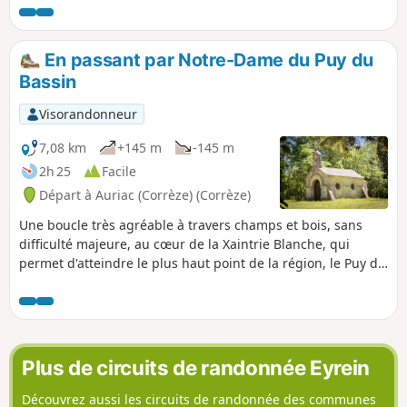
du Château de Sainte-Fortunade datant
du XVe siècle.
En passant par Notre-Dame du Puy du
Bassin
Visorandonneur
7,08 km
+145 m
-145 m
2h 25
Facile
Départ à Auriac (Corrèze) (Corrèze)
Une boucle très agréable à travers champs et bois, sans
difficulté majeure, au cœur de la Xaintrie Blanche, qui
permet d'atteindre le plus haut point de la région, le Puy du
Bassin, qui culmine à 709 m.
Plus de circuits de randonnée Eyrein
Découvrez aussi les circuits de randonnée des communes