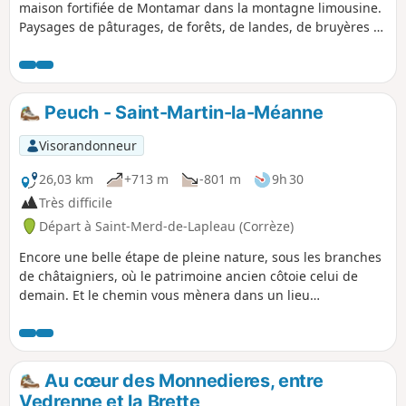
maison fortifiée de Montamar dans la montagne limousine.
Paysages de pâturages, de forêts, de landes, de bruyères et
de cours d'eau. La randonnée longe un moment la Corrèze
avant de la franchir pour prendre de la hauteur vers le Puy
Lignou.
Peuch - Saint-Martin-la-Méanne
Visorandonneur
26,03 km
+713 m
-801 m
9h 30
Très difficile
Départ à Saint-Merd-de-Lapleau (Corrèze)
Encore une belle étape de pleine nature, sous les branches
de châtaigniers, où le patrimoine ancien côtoie celui de
demain. Et le chemin vous mènera dans un lieu
improbable, le jardin de Bardot.
Au cœur des Monnedieres, entre
Vedrenne et la Brette