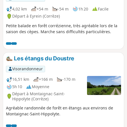
4,02 km
+54 m
-54 m
1h 20
Facile
Départ à Eyrein (Corrèze)
Petite balade en forêt corrézienne, très agréable lors de la
saison des cèpes. Marche sans difficultés particulières.
Les étangs du Doustre
Visorandonneur
16,51 km
+166 m
-170 m
5h 10
Moyenne
Départ à Montaignac-Saint-
Hippolyte (Corrèze)
Agréable randonnée de forêt en étangs aux environs de
Montaignac-Saint-Hippolyte.