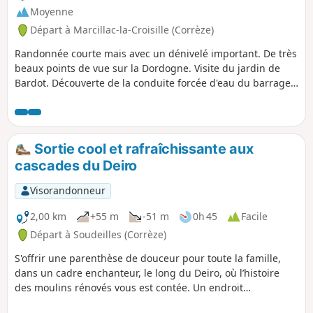
Moyenne
Départ à Marcillac-la-Croisille (Corrèze)
Randonnée courte mais avec un dénivelé important. De très
beaux points de vue sur la Dordogne. Visite du jardin de
Bardot. Découverte de la conduite forcée d'eau du barrage
électrique. Voir remarques de prudence au § infos
pratiques.
Sortie cool et rafraîchissante aux
cascades du Deiro
Visorandonneur
2,00 km
+55 m
-51 m
0h 45
Facile
Départ à Soudeilles (Corrèze)
S'offrir une parenthèse de douceur pour toute la famille,
dans un cadre enchanteur, le long du Deiro, où l’histoire
des moulins rénovés vous est contée. Un endroit
rafraîchissant pendant les étés chauds, où vous pourrez