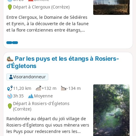
Départ à Clergoux (Corrèze)
Entre Clergoux, le Domaine de Sèdiéres
et Eyrein, à la découverte de de la faune
et la flore corréziennes entre étangs,
forêts et eaux vives.
Par les puys et les étangs à Rosiers-
d'Égletons
Visorandonneur
11,20 km
+132 m
-134 m
3h 35
Moyenne
Départ à Rosiers-d'Égletons
(Corrèze)
Randonnée au départ du joli village de
Rosiers-d'Égletons qui vous mènera vers
les Puys pour redescendre vers les