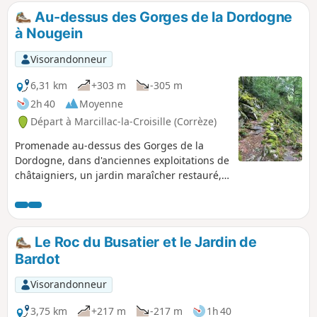
Au-dessus des Gorges de la Dordogne
à Nougein
Visorandonneur
6,31 km
+303 m
-305 m
2h 40
Moyenne
Départ à Marcillac-la-Croisille (Corrèze)
Promenade au-dessus des Gorges de la
Dordogne, dans d'anciennes exploitations de
châtaigniers, un jardin maraîcher restauré,
sur une ancienne voie romaine, des pistes et
des sentiers forestiers.
Le Roc du Busatier et le Jardin de
Bardot
Visorandonneur
3,75 km
+217 m
-217 m
1h 40