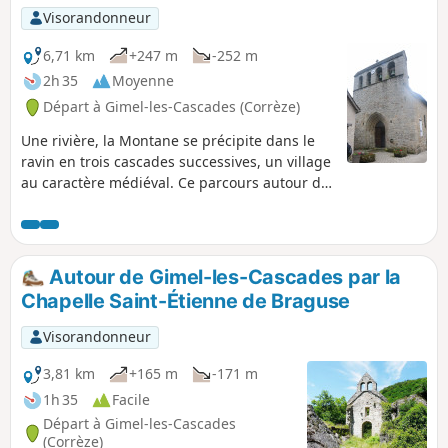
Visorandonneur
6,71 km
+247 m
-252 m
2h 35
Moyenne
Départ à Gimel-les-Cascades (Corrèze)
Une rivière, la Montane se précipite dans le
ravin en trois cascades successives, un village
au caractère médiéval. Ce parcours autour de
cette vallée encaissée de toute beauté permet
aussi de découvrir les ruines de l'église de
Saint-Étienne-de-Braguse, le site de la Gour
avec la quatrième cascade et les ruines du
Autour de Gimel-les-Cascades par la
moulin. La randonnée se poursuit vers des
Chapelle Saint-Étienne de Braguse
cascadelles et l'ancien pont à péage. Ce
parcours ne vas pas directement aux trois
Visorandonneur
cascades dont l'accès est payant !
3,81 km
+165 m
-171 m
1h 35
Facile
Départ à Gimel-les-Cascades
(Corrèze)