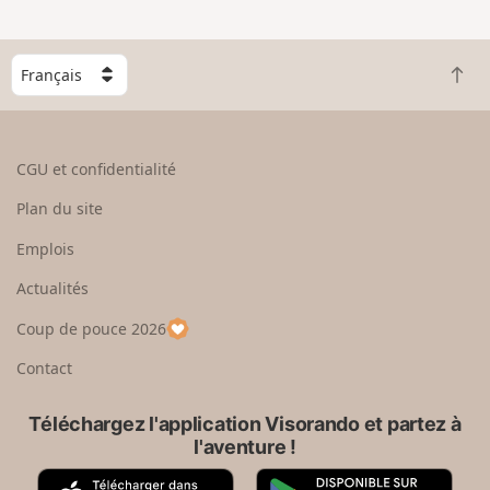
C
R
h
e
o
t
i
o
s
CGU et confidentialité
u
i
r
s
Plan du site
e
s
n
e
Emplois
h
z
Actualités
a
u
u
n
Coup de pouce 2026
t
p
a
Contact
y
s
Téléchargez l'application Visorando et partez à
l'aventure !
A
G