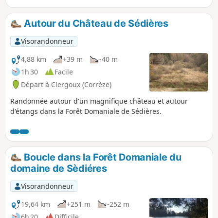
Autour du Château de Sédières
Visorandonneur
4,88 km
+39 m
-40 m
1h 30
Facile
Départ à Clergoux (Corrèze)
Randonnée autour d'un magnifique château et autour
d'étangs dans la Forêt Domaniale de Sédières.
Boucle dans la Forêt Domaniale du
domaine de Sèdiéres
Visorandonneur
19,64 km
+251 m
-252 m
6h 20
Difficile