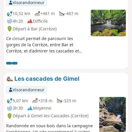
Visorandonneur
10,52 km
+461 m
-467 m
4h 20
Difficile
Départ à Bar (Corrèze)
Ce circuit permet de parcourir les
gorges de la Corrèze, entre Bar et
Corrèze, et d'admirer les cascades et
bassins, particulièrement spectaculaires
lors de débits moyens ou hauts de la
rivière. L'itinéraire emprunte, en
majeure partie, des chemins ou sentiers
Les cascades de Gimel
ombragés, ce qui rend l'itinéraire
agréable par temps chaud. Difficultés
Visorandonneur
de la randonnée : voir Informations
pratiques
9,07 km
+318 m
-323 m
3h 30
Moyenne
Départ à Gimel-les-Cascades (Corrèze)
Randonnée en sous-bois dans la campagne
Corrézienne. Un site exceptionnel à visiter