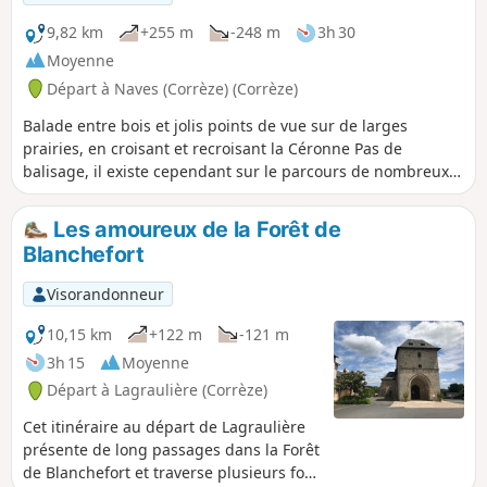
9,82 km
+255 m
-248 m
3h 30
Moyenne
Départ à Naves (Corrèze) (Corrèze)
Balade entre bois et jolis points de vue sur de larges
prairies, en croisant et recroisant la Céronne Pas de
balisage, il existe cependant sur le parcours de nombreux
petits poteaux indiquant les directions (lieux-dits et
hameaux) installés par les " Chandareurs" l'association
Les amoureux de la Forêt de
navaroise de marche et de VTT.
Blanchefort
Visorandonneur
10,15 km
+122 m
-121 m
3h 15
Moyenne
Départ à Lagraulière (Corrèze)
Cet itinéraire au départ de Lagraulière
présente de long passages dans la Forêt
de Blanchefort et traverse plusieurs fois