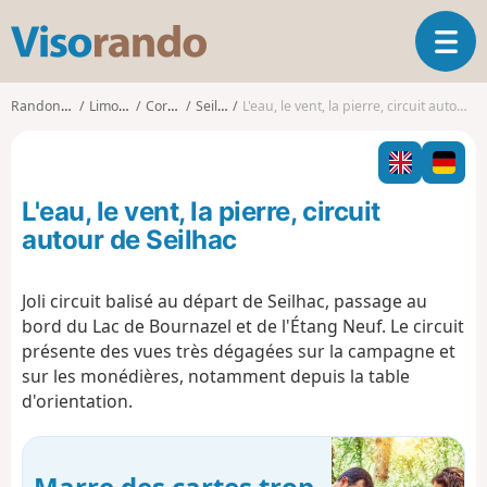
V
O
i
u
s
v
o
Randonnées
Limousin
Corrèze
Seilhac
L'eau, le vent, la pierre, circuit autour de Seilhac
r
r
i
a
r
n
l
d
L'eau, le vent, la pierre, circuit
a
o
n
autour de Seilhac
a
v
Joli circuit balisé au départ de Seilhac, passage au
i
bord du Lac de Bournazel et de l'Étang Neuf. Le circuit
g
a
présente des vues très dégagées sur la campagne et
t
sur les monédières, notamment depuis la table
i
d'orientation.
o
n
Marre des cartes trop