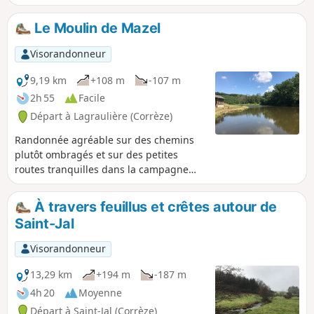
le ruisseau du Brézou.
Le Moulin de Mazel
Visorandonneur
9,19 km
+108 m
-107 m
2h 55
Facile
Départ à Lagraulière (Corrèze)
Randonnée agréable sur des chemins
plutôt ombragés et sur des petites
routes tranquilles dans la campagne
corrézienne. Le chemin est entretenu
par Tulle Agglo et le balisage est en
À travers feuillus et crêtes autour de
Blanc.
Saint-Jal
Visorandonneur
13,29 km
+194 m
-187 m
4h 20
Moyenne
Départ à Saint-Jal (Corrèze)