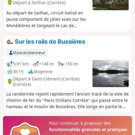
Départ à Seilhac (Corrèze)
Au départ de Seilhac, circuit balisé en
Jaune comportant de jolies vues sur les
Monédières et longeant le Lac de
Bournazel. Circuit globalement bien
ombragé.
Sur les rails de Bussières
Visorandonneur
9,91 km
+148 m
-150 m
3h 15
Moyenne
Départ à Saint-Clément (Corrèze)
(Corrèze)
La randonnée rejoint rapidement l'ancien tracé de la voie de
chemin de fer du "Paris Orléans Corrèze" qui passe entre le
hameau et le moulin de Bussières. Elle longe en partie le
ruisseau du Brézou et plusieurs étangs. Aux abords de
l'Étang Neuf à Seilhac, la randonnée revient par de larges
Pour continuer à proposer des
chemins.
fonctionnalités gratuites et pratiques