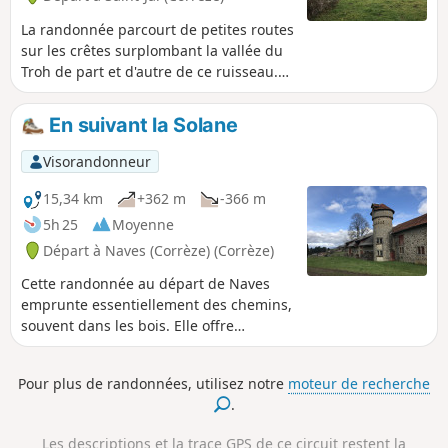
La randonnée parcourt de petites routes
sur les crêtes surplombant la vallée du
Troh de part et d'autre de ce ruisseau.
Elle emprunte une partie de l'itinéraire
de l'ancienne voie de chemin de fer
En suivant la Solane
"Paris Orléans Corrèze" qui longe cette
vallée.
Visorandonneur
15,34 km
+362 m
-366 m
5h 25
Moyenne
Départ à Naves (Corrèze) (Corrèze)
Cette randonnée au départ de Naves
emprunte essentiellement des chemins,
souvent dans les bois. Elle offre
plusieurs points de vue sur le massif
des Monédières et passe à côté du
Pour plus de randonnées, utilisez notre
moteur de recherche
Manoir de Leyrat et du Château de
.
Bach.
Les descriptions et la trace GPS de ce circuit restent la