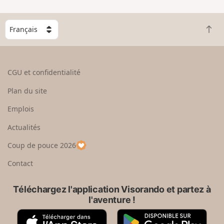
n
g
C
r
R
h
a
e
o
n
t
i
d
o
s
CGU et confidentialité
u
i
r
s
Plan du site
e
s
n
e
Emplois
h
z
Actualités
a
u
u
n
Coup de pouce 2026
t
p
a
Contact
y
s
Téléchargez l'application Visorando et partez à
l'aventure !
A
G