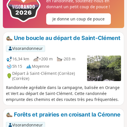
en randonnée, soutenez-nous en
donnant un petit coup de pouce !
Je donne un coup de pouce
Une boucle au départ de Saint-Clément
Visorandonneur
16,34 km
+200 m
-203 m
5h 15
Moyenne
Départ à Saint-Clément (Corrèze)
(Corrèze)
Randonnée agréable dans la campagne, balisée en Orange
et Vert au départ de Saint-Clément. Cette randonnée
emprunte des chemins et des routes très peu fréquentées.
Forêts et prairies en croisant la Céronne
Visorandonneur