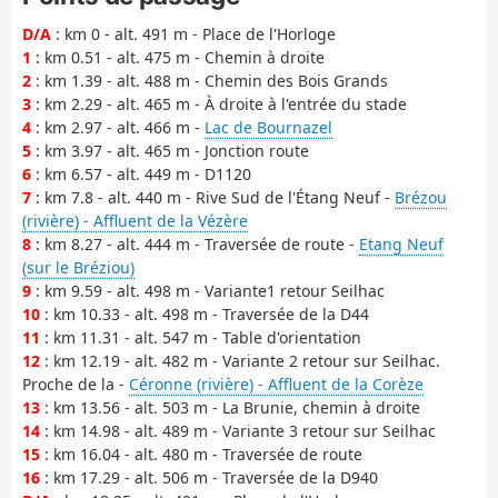
D/A
: km 0 - alt. 491 m - Place de l'Horloge
1
: km 0.51 - alt. 475 m - Chemin à droite
2
: km 1.39 - alt. 488 m - Chemin des Bois Grands
3
: km 2.29 - alt. 465 m - À droite à l'entrée du stade
4
: km 2.97 - alt. 466 m -
Lac de Bournazel
5
: km 3.97 - alt. 465 m - Jonction route
6
: km 6.57 - alt. 449 m - D1120
7
: km 7.8 - alt. 440 m - Rive Sud de l'Étang Neuf -
Brézou
(rivière) - Affluent de la Vézère
8
: km 8.27 - alt. 444 m - Traversée de route -
Etang Neuf
(sur le Bréziou)
9
: km 9.59 - alt. 498 m - Variante1 retour Seilhac
10
: km 10.33 - alt. 498 m - Traversée de la D44
11
: km 11.31 - alt. 547 m - Table d'orientation
12
: km 12.19 - alt. 482 m - Variante 2 retour sur Seilhac.
Proche de la -
Céronne (rivière) - Affluent de la Corèze
13
: km 13.56 - alt. 503 m - La Brunie, chemin à droite
14
: km 14.98 - alt. 489 m - Variante 3 retour sur Seilhac
15
: km 16.04 - alt. 480 m - Traversée de route
16
: km 17.29 - alt. 506 m - Traversée de la D940