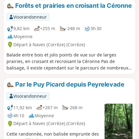
Brézou et de la forêt de Blanchefort
Forêts et prairies en croisant la Céronne
jusqu'à la mythique Fontaine de
l'Ermite. Elle permet d'admirer au
Visorandonneur
passage l'Étang Neuf.
9,82 km
+255 m
-248 m
3h 30
Moyenne
Départ à Naves (Corrèze) (Corrèze)
Balade entre bois et jolis points de vue sur de larges
prairies, en croisant et recroisant la Céronne Pas de
balisage, il existe cependant sur le parcours de nombreux
petits poteaux indiquant les directions (lieux-dits et
hameaux) installés par les " Chandareurs" l'association
Par le Puy Picard depuis Peyrelevade
navaroise de marche et de VTT.
Visorandonneur
11,92 km
+267 m
-268 m
4h 10
Moyenne
Départ à Naves (Corrèze) (Corrèze)
Cette randonnée, non balisée emprunte des