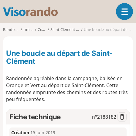
V
O
i
u
s
v
o
Randonnées
Limousin
Corrèze
Saint-Clément (Corrèze)
Une boucle au départ de Saint-Clément
r
r
i
a
r
n
Une boucle au départ de Saint-
l
d
a
Clément
o
n
a
Randonnée agréable dans la campagne, balisée en
v
i
Orange et Vert au départ de Saint-Clément. Cette
g
randonnée emprunte des chemins et des routes très
a
peu fréquentées.
t
i
Fiche technique
n°
2188182
o
n
Création
15 juin 2019