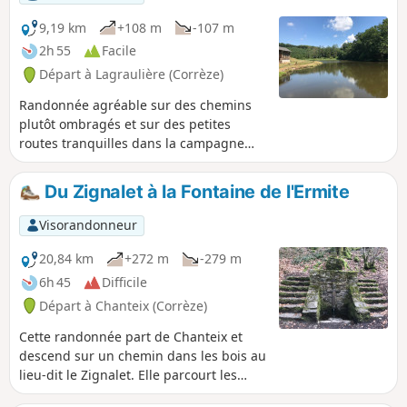
9,19 km
+108 m
-107 m
2h 55
Facile
Départ à Lagraulière (Corrèze)
Randonnée agréable sur des chemins
plutôt ombragés et sur des petites
routes tranquilles dans la campagne
corrézienne. Le chemin est entretenu
par Tulle Agglo et le balisage est en
Du Zignalet à la Fontaine de l'Ermite
Blanc.
Visorandonneur
20,84 km
+272 m
-279 m
6h 45
Difficile
Départ à Chanteix (Corrèze)
Cette randonnée part de Chanteix et
descend sur un chemin dans les bois au
lieu-dit le Zignalet. Elle parcourt les
sentiers de découverte de la vallée du