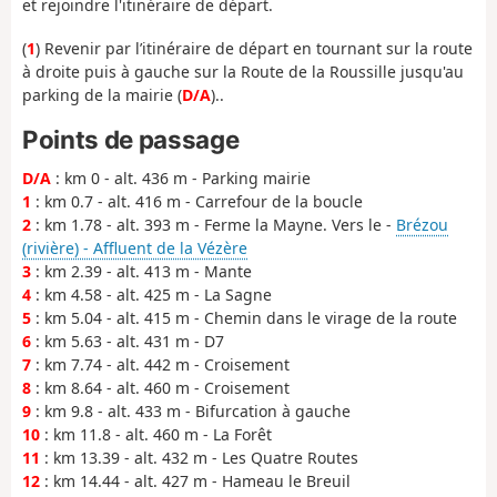
et rejoindre l'itinéraire de départ.
(
1
) Revenir par l’itinéraire de départ en tournant sur la route
à droite puis à gauche sur la Route de la Roussille jusqu'au
parking de la mairie (
D/A
)..
Points de passage
D/A
: km 0 - alt. 436 m - Parking mairie
1
: km 0.7 - alt. 416 m - Carrefour de la boucle
2
: km 1.78 - alt. 393 m - Ferme la Mayne. Vers le -
Brézou
(rivière) - Affluent de la Vézère
3
: km 2.39 - alt. 413 m - Mante
4
: km 4.58 - alt. 425 m - La Sagne
5
: km 5.04 - alt. 415 m - Chemin dans le virage de la route
6
: km 5.63 - alt. 431 m - D7
7
: km 7.74 - alt. 442 m - Croisement
8
: km 8.64 - alt. 460 m - Croisement
9
: km 9.8 - alt. 433 m - Bifurcation à gauche
10
: km 11.8 - alt. 460 m - La Forêt
11
: km 13.39 - alt. 432 m - Les Quatre Routes
12
: km 14.44 - alt. 427 m - Hameau le Breuil