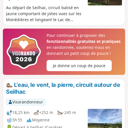
Au départ de Seilhac, circuit balisé en
Jaune comportant de jolies vues sur les
Monédières et longeant le Lac de
Bournazel. Circuit globalement bien
ombragé.
Pour continuer à proposer des
fonctionnalités gratuites et pratiques
en randonnée, soutenez-nous en
donnant un petit coup de pouce !
Je donne un coup de pouce
L'eau, le vent, la pierre, circuit autour de
Seilhac
Visorandonneur
18,25 km
+252 m
-245 m
5h 55
Moyenne
Départ à Seilhac (Corrèze)