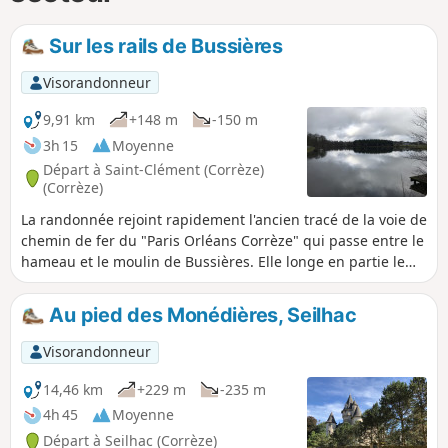
Sur les rails de Bussières
Visorandonneur
9,91 km
+148 m
-150 m
3h 15
Moyenne
Départ à Saint-Clément (Corrèze)
(Corrèze)
La randonnée rejoint rapidement l'ancien tracé de la voie de
chemin de fer du "Paris Orléans Corrèze" qui passe entre le
hameau et le moulin de Bussières. Elle longe en partie le
ruisseau du Brézou et plusieurs étangs. Aux abords de
l'Étang Neuf à Seilhac, la randonnée revient par de larges
Au pied des Monédières, Seilhac
chemins.
Visorandonneur
14,46 km
+229 m
-235 m
4h 45
Moyenne
Départ à Seilhac (Corrèze)