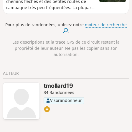
chemins fléchés et des petites routes de
campagne très peu fréquentées. La plupart
de l'itinéraire s'effectue dans les bois. La
montée au Puy des Horts offre de jolies vues
Pour plus de randonnées, utilisez notre
moteur de recherche
sur la campagne.
.
Les descriptions et la trace GPS de ce circuit restent la
propriété de leur auteur. Ne pas les copier sans son
autorisation.
AUTEUR
tmollard19
34 Randonnées
Visorandonneur