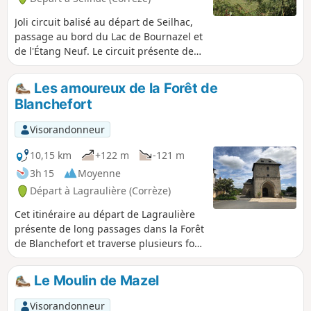
Joli circuit balisé au départ de Seilhac,
passage au bord du Lac de Bournazel et
de l'Étang Neuf. Le circuit présente des
vues très dégagées sur la campagne et
sur les monédières, notamment depuis
Les amoureux de la Forêt de
la table d'orientation.
Blanchefort
Visorandonneur
10,15 km
+122 m
-121 m
3h 15
Moyenne
Départ à Lagraulière (Corrèze)
Cet itinéraire au départ de Lagraulière
présente de long passages dans la Forêt
de Blanchefort et traverse plusieurs fois
le ruisseau du Brézou.
Le Moulin de Mazel
Visorandonneur