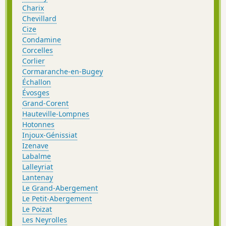
Charix
Chevillard
Cize
Condamine
Corcelles
Corlier
Cormaranche-en-Bugey
Échallon
Évosges
Grand-Corent
Hauteville-Lompnes
Hotonnes
Injoux-Génissiat
Izenave
Labalme
Lalleyriat
Lantenay
Le Grand-Abergement
Le Petit-Abergement
Le Poizat
Les Neyrolles