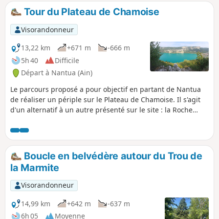
belvédère de la ferme des Gorges), la
Tour du Plateau de Chamoise
ferme de Marchat, puis un retour par le
Crêt de Maréta et le site des Trois Croix.
Visorandonneur
Nombreux petits panneaux d'indication
Rouge, Vert, Jaune des circuits de la
13,22 km
+671 m
-666 m
commune sur le parcours.
5h 40
Difficile
Départ à Nantua (Ain)
Le parcours proposé a pour objectif en partant de Nantua
de réaliser un périple sur le Plateau de Chamoise. Il s'agit
d'un alternatif à un autre présenté sur le site : la Roche
d'Au-Delà, dont le lien est mentionné ci-dessous. Si
l'ascension aux Monts d'Ain est un peu sportive par
moment, le reste de la randonnée se fera de manière
globalement plus douce.
Boucle en belvédère autour du Trou de
la Marmite
Visorandonneur
14,99 km
+642 m
-637 m
6h 05
Moyenne