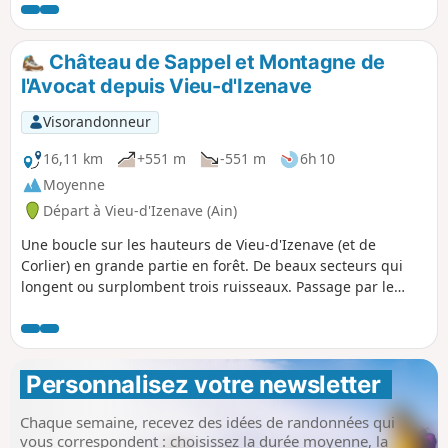
Château de Sappel et Montagne de
l'Avocat depuis Vieu-d'Izenave
Visorandonneur
16,11 km
+551 m
-551 m
6h 10
Moyenne
Départ à Vieu-d'Izenave (Ain)
Une boucle sur les hauteurs de Vieu-d'Izenave (et de
Corlier) en grande partie en forêt. De beaux secteurs qui
longent ou surplombent trois ruisseaux. Passage par le
Château du Sappel, la Montagne de l'Avocat et le parc
éoliens de Corlier.
Personnalisez votre newsletter 
Chaque semaine, recevez des idées de randonnées qui
vous correspondent : choisissez la durée moyenne, la