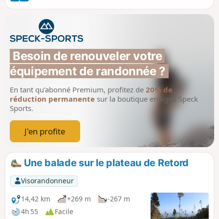
Possibilité de casser la croûte dans la
salle hors-sac de la ferme de Retord.
Besoin de renouveler votre 
équipement de randonnée ?
En tant qu’abonné Premium, profitez de
20% de
réduction permanente
sur la boutique en ligne Speck
Sports.
J'en profite
Une balade sur le plateau de Retord
Visorandonneur
14,42 km
+269 m
-267 m
4h 55
Facile