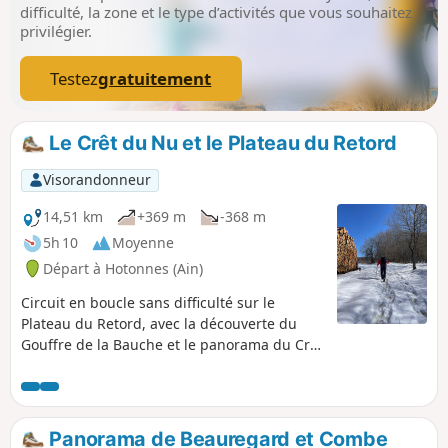
difficulté, la zone et le type d’activités que vous souhaitez
privilégier.
Testez
gratuitement
Le Crêt du Nu et le Plateau du Retord
Visorandonneur
14,51 km
+369 m
-368 m
5h 10
Moyenne
Départ à Hotonnes (Ain)
Circuit en boucle sans difficulté sur le
Plateau du Retord, avec la découverte du
Gouffre de la Bauche et le panorama du Crêt
du Nu.
Panorama de Beauregard et Combe