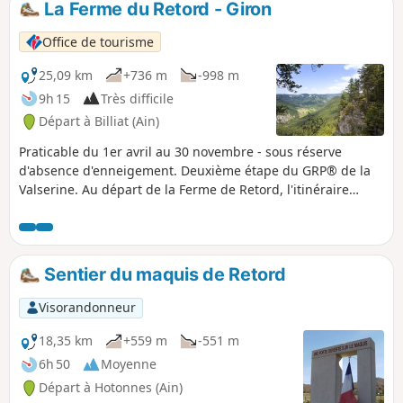
La Ferme du Retord - Giron
Office de tourisme
25,09 km
+736 m
-998 m
9h 15
Très difficile
Départ à Billiat (Ain)
Praticable du 1er avril au 30 novembre - sous réserve
d'absence d'enneigement. Deuxième étape du GRP® de la
Valserine. Au départ de la Ferme de Retord, l'itinéraire
traverse les paysages ouverts et boisés du plateau avant
d'amorcer la descente vers Lalleyriat, avec un point de vue
sur l'Autoroute des Titans. À Saint-Germain-de-Joux, un
détour s'impose pour découvrir les impressionnantes
Sentier du maquis de Retord
Marmites de Géant, creusées par la Semine. L'étape
s'achève sur le versant nord, à Giron.
Visorandonneur
18,35 km
+559 m
-551 m
6h 50
Moyenne
Départ à Hotonnes (Ain)