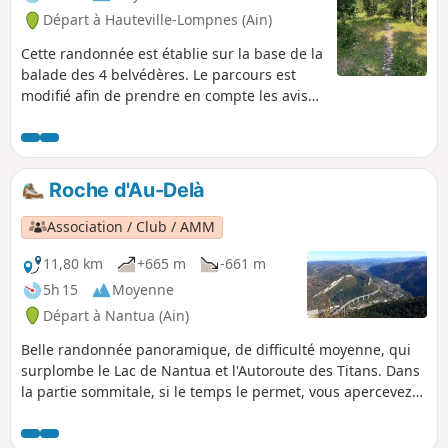
Départ à Hauteville-Lompnes (Ain)
Cette randonnée est établie sur la base de la
balade des 4 belvédères. Le parcours est
modifié afin de prendre en compte les avis
des randonneurs qui se sont exprimés. En
particulier, la trace est plus précise et les
parties jugées moins intéressantes ont été
supprimées. Cette nouvelle version nous a
Roche d'Au-Delà
ravi et est particulièrement adaptée les jours
de fortes chaleur (testé lors de la canicule de
Association / Club / AMM
aout 2025).Le parcours s'établit en grande
partie dans les bois et sur des sentiers ou
11,80 km
+665 m
-661 m
pistes non revêtues. Il permet de découvrir
5h 15
Moyenne
des panoramas splendides à partir de
Départ à Nantua (Ain)
différents belvédères ainsi que des sites
emblématiques : Trou de la Marmite,
Belle randonnée panoramique, de difficulté moyenne, qui
Chapelle Notre-Dame de Mazières, etc. Par
surplombe le Lac de Nantua et l'Autoroute des Titans. Dans
temps clair vous aurez la joie d'admirer le
la partie sommitale, si le temps le permet, vous apercevez
Mont Blanc.
le Mont Blanc.