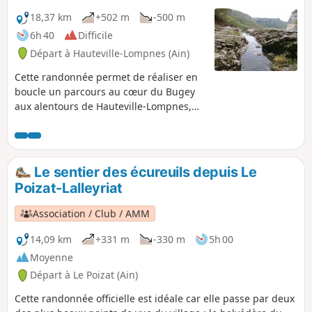
18,37 km
+502 m
-500 m
6h 40
Difficile
Départ à Hauteville-Lompnes (Ain)
Cette randonnée permet de réaliser en
boucle un parcours au cœur du Bugey
aux alentours de Hauteville-Lompnes,
aux limites du plateau surplombant les
Gorges de l'Albarine et le tout avec un
dénivelé relativement faible.
Le sentier des écureuils depuis Le
Poizat-Lalleyriat
Association / Club / AMM
14,09 km
+331 m
-330 m
5h 00
Moyenne
Départ à Le Poizat (Ain)
Cette randonnée officielle est idéale car elle passe par deux