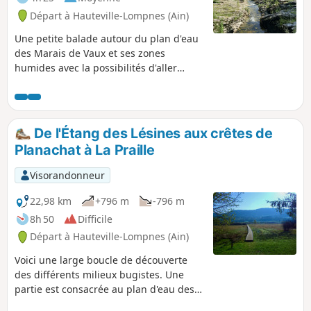
Départ à Hauteville-Lompnes (Ain)
Une petite balade autour du plan d'eau
des Marais de Vaux et ses zones
humides avec la possibilités d'aller
admirer la Cascade de la Charabotte.
De l'Étang des Lésines aux crêtes de
Planachat à La Praille
Visorandonneur
22,98 km
+796 m
-796 m
8h 50
Difficile
Départ à Hauteville-Lompnes (Ain)
Voici une large boucle de découverte
des différents milieux bugistes. Une
partie est consacrée au plan d'eau des
Lésines et au Marais de Vaux que les