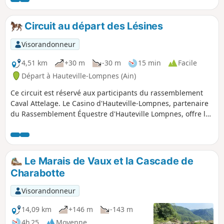
un bon aspect sportif.
Circuit au départ des Lésines
Visorandonneur
4,51 km
+30 m
-30 m
15 min
Facile
Départ à Hauteville-Lompnes (Ain)
Ce circuit est réservé aux participants du rassemblement
Caval Attelage. Le Casino d'Hauteville-Lompnes, partenaire
du Rassemblement Équestre d'Hauteville Lompnes, offre le
Dimanche à partir de11h jusqu'à 12h une collation
conviviale aux meneurs et cavaliers. Les cavaliers et
attelages disposeront de lignes d'attache sur le parking du
Casino.
Le Marais de Vaux et la Cascade de
Charabotte
Visorandonneur
14,09 km
+146 m
-143 m
4h 25
Moyenne