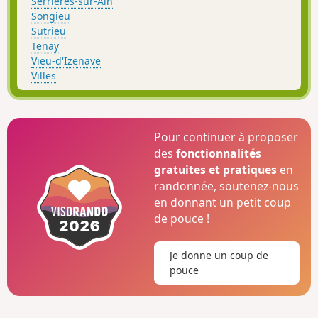
Serrières-sur-Ain
Songieu
Sutrieu
Tenay
Vieu-d'Izenave
Villes
Pour continuer à proposer
des
fonctionnalités
gratuites et pratiques
en
randonnée, soutenez-nous
en donnant un petit coup
de pouce !
Je donne un coup de
pouce