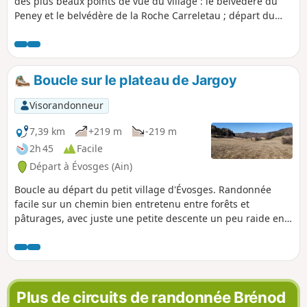
des plus beaux points de vue du village : le belvédère du
Peney et le belvédère de la Roche Carreletau ; départ du
cœur du village du Poizat-Lalleyriat.Ce circuit fait partie des
6 sentiers de randonnée officiels du Poizat-Lalleyriat, et
porte le n°1.
Boucle sur le plateau de Jargoy
Visorandonneur
7,39 km
+219 m
-219 m
2h 45
Facile
Départ à Évosges (Ain)
Boucle au départ du petit village d'Évosges. Randonnée
facile sur un chemin bien entretenu entre forêts et
pâturages, avec juste une petite descente un peu raide en
redescendant du plateau (3). Quelques points de vue.
Plus de circuits de randonnée Brénod