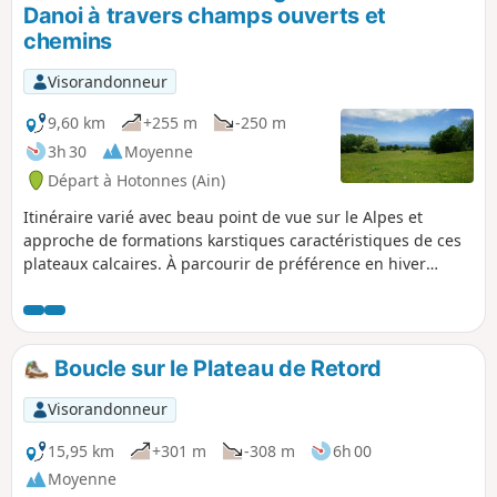
Danoi à travers champs ouverts et
chemins
Visorandonneur
9,60 km
+255 m
-250 m
3h 30
Moyenne
Départ à Hotonnes (Ain)
Itinéraire varié avec beau point de vue sur le Alpes et
approche de formations karstiques caractéristiques de ces
plateaux calcaires. À parcourir de préférence en hiver
quand les clôtures de barbelés sont ôtées. Si la neige est
suffisante le parcours peut se faire en raquettes à neige,
sans problème.
Boucle sur le Plateau de Retord
Visorandonneur
15,95 km
+301 m
-308 m
6h 00
Moyenne