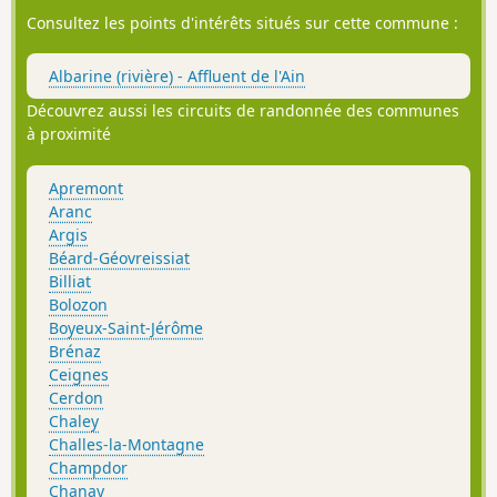
Consultez les points d'intérêts situés sur cette commune :
Albarine (rivière) - Affluent de l'Ain
Découvrez aussi les circuits de randonnée des communes
à proximité
Apremont
Aranc
Argis
Béard-Géovreissiat
Billiat
Bolozon
Boyeux-Saint-Jérôme
Brénaz
Ceignes
Cerdon
Chaley
Challes-la-Montagne
Champdor
Chanay