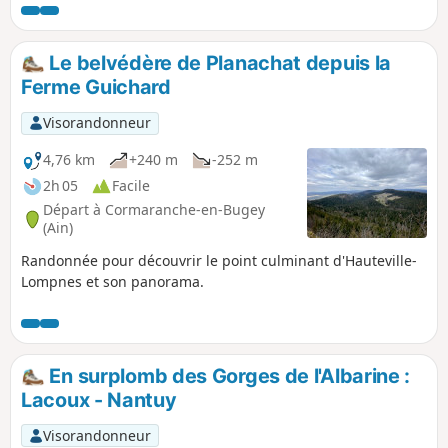
aménagements permettent de traverser.
La principale partie parcourt les crêtes
au-dessus de Cormaranche, avec la
Le belvédère de Planachat depuis la
montée au Golet Marmier et à
Ferme Guichard
Planachat, la traversée du Col de la Clye
au Col de la Rochette par Gigimont, puis
Visorandonneur
la remontée à l’Haiea d’Amont et au
Cornillon. La redescente passe par
4,76 km
+240 m
-252 m
Notre-Dame de Mazières et le Trou de la
2h 05
Facile
Marmite.
Départ à Cormaranche-en-Bugey
(Ain)
Randonnée pour découvrir le point culminant d'Hauteville-
Lompnes et son panorama.
En surplomb des Gorges de l'Albarine :
Lacoux - Nantuy
Visorandonneur