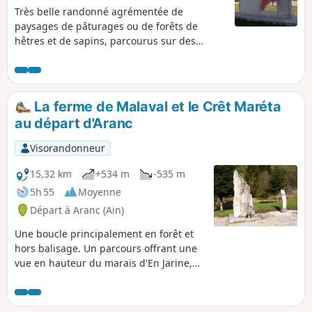
Très belle randonné agrémentée de
paysages de pâturages ou de forêts de
hêtres et de sapins, parcourus sur des
chemins faciles. Réalisée en partenariat avec
le Musée de la Résistance et de la
Déportation de Nantua, il passe par cinq
fermes dans lesquelles s'est installé le
La ferme de Malaval et le Crêt Maréta
maquis en 1943-1944, sur le plateau de
au départ d'Aranc
Retord entre le village de Hotonnes et la
station des Plans d'Hotonnes. Cinq
Visorandonneur
panneaux décrivent l'histoire de ce maquis.
15,32 km
+534 m
-535 m
5h 55
Moyenne
Départ à Aranc (Ain)
Une boucle principalement en forêt et
hors balisage. Un parcours offrant une
vue en hauteur du marais d'En Jarine,
un passage le long du bief de Malaval
(ou Mandorne), la traversée du hameau
les Pézières (stèle du maquis et