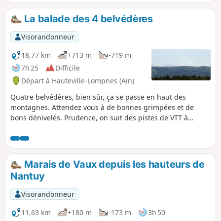
La balade des 4 belvédères
Visorandonneur
18,77 km
+713 m
-719 m
7h 25
Difficile
Départ à Hauteville-Lompnes (Ain)
Quatre belvédères, bien sûr, ça se passe en haut des
montagnes. Attendez vous à de bonnes grimpées et de
bons dénivelés. Prudence, on suit des pistes de VTT à
contresens sur une partie du parcours. Les belvédères sont
sur la fin : Planachat, Cornillon, l'Haïea d'Amont, et le clou
du parcours, la table d'orientation au sommet des pistes de
ski alpin d'Hauteville Lompnès. Là, par beau temps et peu
Marais de Vaux depuis les hauteurs de
d'UV, une magnifique vue sur le massif du Mont Blanc vous
Nantuy
attend.
Visorandonneur
11,63 km
+180 m
-173 m
3h 50