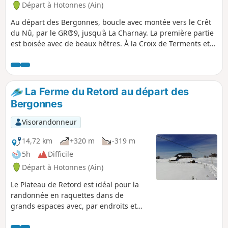
Départ à Hotonnes (Ain)
Au départ des Bergonnes, boucle avec montée vers le Crêt
du Nû, par le GR®9, jusqu'à La Charnay. La première partie
est boisée avec de beaux hêtres. À la Croix de Terments et
au Crêt du Nû : monter jusqu'aux panoramas pour la vue
sur le Rhône et les Alpes. La seconde partie de la montée se
déroule sur le plateau. Ensuite, on rejoint la Ferme du
Retord. Après la Ferme, on redescend par le sentier balisé
La Ferme du Retord au départ des
Jaune, vers La Grange à Lucien. On continue la descente
Bergonnes
vers le Pré Brachet, puis le Gros Frêne et les Granges
Charpy. Pour, enfin, rejoindre les Bergonnes.
Visorandonneur
14,72 km
+320 m
-319 m
5h
Difficile
Départ à Hotonnes (Ain)
Le Plateau de Retord est idéal pour la
randonnée en raquettes dans de
grands espaces avec, par endroits et
par beau temps, une vue panoramique
sur les Alpes et le Mont Blanc.