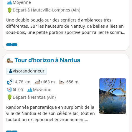
Moyenne
Départ à Hauteville-Lompnes (Ain)
Une double boucle sur des sentiers d'ambiances très
différentes. Sur les hauteurs de Nantuy, de belles allées en
sous-bois, une petite portion sportive pour rallier le sommet
de la Cascade de Charabotte, et son point de vue, en aller-
retour, puis une agréable et reposante portion pour
découvrir l'Espace Naturel Sensible du Marais de Vaux, avec
ses passerelles aménagée.
Tour d'horizon à Nantua
Visorandonneur
14,78 km
+663 m
-656 m
6h 05
Moyenne
Départ à Nantua (Ain)
Randonnée panoramique en surplomb de la
ville de Nantua et de son célèbre lac, tout en
foulant un exceptionnel environnement
alternant espaces campagnards et forêt de
conifères. Le parcours montagneux conserve