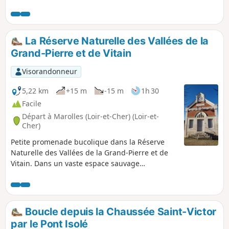
Molineuf sont fortement structurés par
la rivière la Cisse et par des coteaux
boisés qui surplombent la vallée de
pentes plus ou moins abruptes.
La Réserve Naturelle des Vallées de la
Plusieurs moulins viennent ponctuer le
Grand-Pierre et de Vitain
cours de la rivière et en renforcer la
présence.
Visorandonneur
5,22 km
+15 m
-15 m
1h 30
Facile
Départ à Marolles (Loir-et-Cher) (Loir-et-
Cher)
Petite promenade bucolique dans la Réserve
Naturelle des Vallées de la Grand-Pierre et de
Vitain. Dans un vaste espace sauvage
légèrement boisé, l'itinéraire s'ouvre sur un
riche patrimoine naturel et archéologique.
Boucle depuis la Chaussée Saint-Victor
par le Pont Isolé