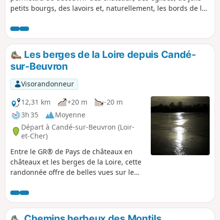
petits bourgs, des lavoirs et, naturellement, les bords de la
Loire. Pour ces bords ce sera tantôt depuis la levée qui
protège des inondations, tantôt depuis les petits chemins
qui se rapprochent au plus près du fleuve.
Les berges de la Loire depuis Candé-
sur-Beuvron
Visorandonneur
12,31 km
+20 m
-20 m
3h 35
Moyenne
Départ à Candé-sur-Beuvron (Loir-
et-Cher)
Entre le GR® de Pays de châteaux en
châteaux et les berges de la Loire, cette
randonnée offre de belles vues sur le
fleuve mais également sur le Cosson et
pour terminer sur le château de la
Borde du XVIe siècle à Candé.
Chemins herbeux des Montils