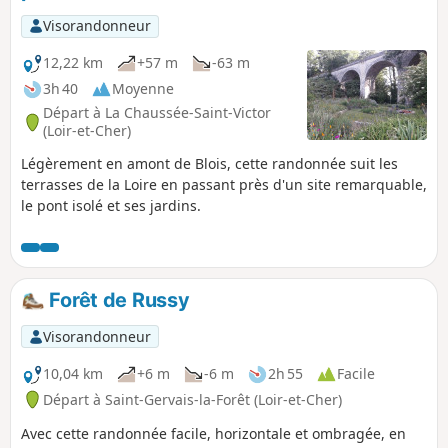
Visorandonneur
12,22 km
+57 m
-63 m
3h 40
Moyenne
Départ à La Chaussée-Saint-Victor
(Loir-et-Cher)
Légèrement en amont de Blois, cette randonnée suit les
terrasses de la Loire en passant près d'un site remarquable,
le pont isolé et ses jardins.
Forêt de Russy
Visorandonneur
10,04 km
+6 m
-6 m
2h 55
Facile
Départ à Saint-Gervais-la-Forêt (Loir-et-Cher)
Avec cette randonnée facile, horizontale et ombragée, en