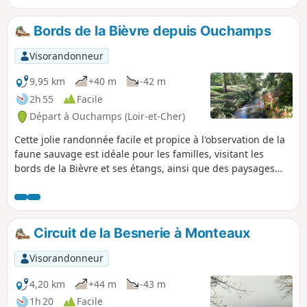
Bords de la Bièvre depuis Ouchamps
Visorandonneur
9,95 km
+40 m
-42 m
2h 55
Facile
Départ à Ouchamps (Loir-et-Cher)
Cette jolie randonnée facile et propice à l'observation de la
faune sauvage est idéale pour les familles, visitant les
bords de la Bièvre et ses étangs, ainsi que des paysages
variés entre vignobles, espaces boisés et cultivés.
Circuit de la Besnerie à Monteaux
Visorandonneur
4,20 km
+44 m
-43 m
1h 20
Facile