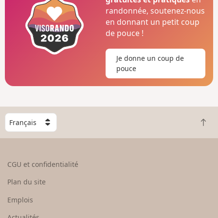
randonnée, soutenez-nous
en donnant un petit coup
de pouce !
Je donne un coup de
pouce
C
R
h
e
o
t
i
o
s
CGU et confidentialité
u
i
r
s
Plan du site
e
s
n
e
Emplois
h
z
Actualités