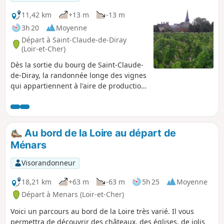
11,42 km
+13 m
-13 m
3h 20
Moyenne
Départ à Saint-Claude-de-Diray
(Loir-et-Cher)
Dès la sortie du bourg de Saint-Claude-
de-Diray, la randonnée longe des vignes
qui appartiennent à l'aire de production
de l'AOC Cheverny. Puis elle suit les
bords de Loire, avec le château de
Ménars, situé sur l'autre rive, où la
marquise de Pompadour a vécu ses
Au bord de la Loire au départ de
dernières années. Sur le chemin du
Ménars
retour, l'ancien viaduc aux nombreuses
arches se laisse admirer sous tous les
Visorandonneur
angles avant que ne pointe à l'horizon
le clocher du bourg qui signale l'arrivée.
18,21 km
+63 m
-63 m
5h 25
Moyenne
Départ à Menars (Loir-et-Cher)
Voici un parcours au bord de la Loire très varié. Il vous
permettra de découvrir des châteaux, des églises, de jolis