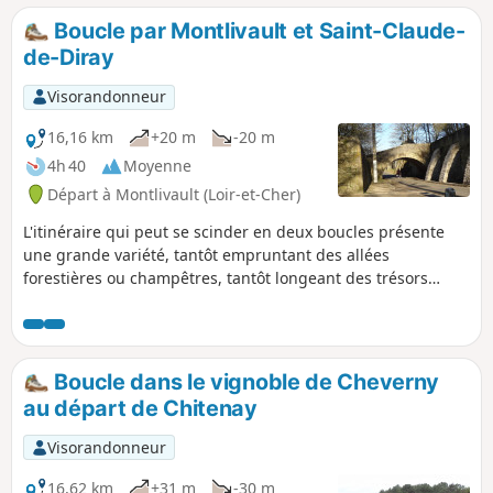
Boucle par Montlivault et Saint-Claude-
de-Diray
Visorandonneur
16,16 km
+20 m
-20 m
4h 40
Moyenne
Départ à Montlivault (Loir-et-Cher)
L'itinéraire qui peut se scinder en deux boucles présente
une grande variété, tantôt empruntant des allées
forestières ou champêtres, tantôt longeant des trésors
patrimoniaux à deux pas du Domaine de Chambord.
Boucle dans le vignoble de Cheverny
au départ de Chitenay
Visorandonneur
16,62 km
+31 m
-30 m