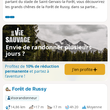
partant du stade de Saint-Gervais-la-Forêt, vous découvrirez
les grands chênes de la Forêt de Russy, dans sa partie
située à l'Ouest de la D956.
Envie de randonner plusieurs
jours ?
Profitez de
10% de réduction
J'en profite
permanente
et partez à
l’aventure !
Forêt de Russy
Visorandonneur
14,86 km
+17 m
-17 m
4h 20
Moyenne