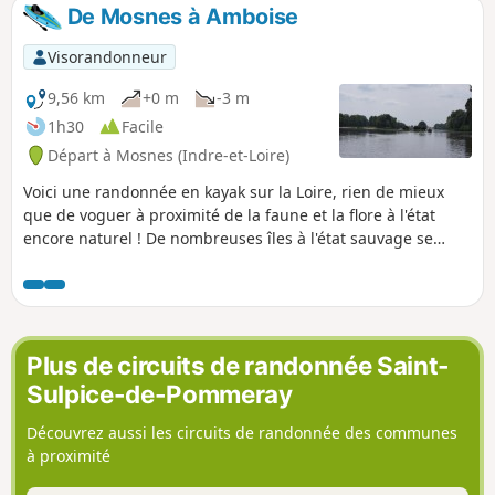
De Mosnes à Amboise
Visorandonneur
9,56 km
+0 m
-3 m
1h30
Facile
Départ à Mosnes (Indre-et-Loire)
Voici une randonnée en kayak sur la Loire, rien de mieux
que de voguer à proximité de la faune et la flore à l'état
encore naturel ! De nombreuses îles à l'état sauvage se
trouvent tout du long de la Loire, alors c'est parfait pour
une pause pique-nique, gouter ou encore un bivouac sur
l'une d'entre elles. Et enfin, à l'arrivée à Chenonceaux, vous
avez une vue sur le château.
Plus de circuits de randonnée Saint-
Sulpice-de-Pommeray
Découvrez aussi les circuits de randonnée des communes
à proximité