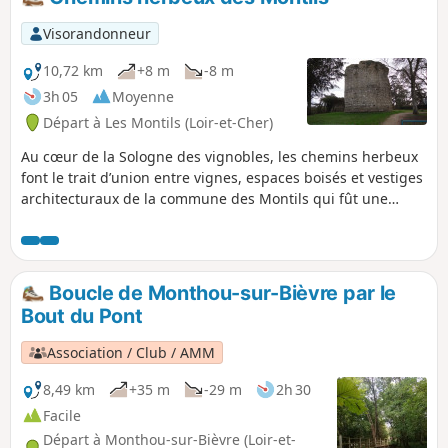
Visorandonneur
10,72 km
+8 m
-8 m
3h 05
Moyenne
Départ à Les Montils (Loir-et-Cher)
Au cœur de la Sologne des vignobles, les chemins herbeux
font le trait d’union entre vignes, espaces boisés et vestiges
architecturaux de la commune des Montils qui fût une
place forte au XIIe siècle.
Boucle de Monthou-sur-Bièvre par le
Bout du Pont
Association / Club / AMM
8,49 km
+35 m
-29 m
2h 30
Facile
Départ à Monthou-sur-Bièvre (Loir-et-