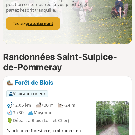
p
position en temps réel à vos proches et
partez l’esprit tranquille.
Testez
gratuitement
Randonnées Saint-Sulpice-
de-Pommeray
Forêt de Blois
Visorandonneur
12,05 km
+30 m
-24 m
3h 30
Moyenne
Départ à Blois (Loir-et-Cher)
Randonnée forestière, ombragée, en