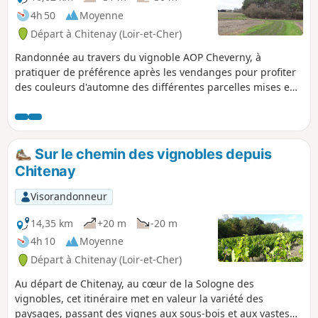
4h 50
Moyenne
Départ à Chitenay (Loir-et-Cher)
Randonnée au travers du vignoble AOP Cheverny, à
pratiquer de préférence après les vendanges pour profiter
des couleurs d'automne des différentes parcelles mises en
valeur par le léger vallonnement.
Sur le chemin des vignobles depuis
Chitenay
Visorandonneur
14,35 km
+20 m
-20 m
4h 10
Moyenne
Départ à Chitenay (Loir-et-Cher)
Au départ de Chitenay, au cœur de la Sologne des
vignobles, cet itinéraire met en valeur la variété des
paysages, passant des vignes aux sous-bois et aux vastes