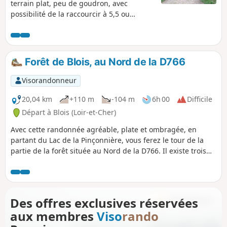
terrain plat, peu de goudron, avec
possibilité de la raccourcir à 5,5 ou
10,5 km, ou de la faire en sens inverse
pour éviter une portion finale un peu
bruyante, due à la D 766.
Forêt de Blois, au Nord de la D766
Visorandonneur
20,04 km
+110 m
-104 m
6h 00
Difficile
Départ à Blois (Loir-et-Cher)
Avec cette randonnée agréable, plate et ombragée, en
partant du Lac de la Pinçonnière, vous ferez le tour de la
partie de la forêt située au Nord de la D766. Il existe trois
autres possibilités de départ aux parkings forestiers : - de la
Picardière, - de la maison forestière de Saint-Sulpice, - du
tertre du Billieux à Molineuf.
Des offres exclusives réservées
aux membres
Viso
rando