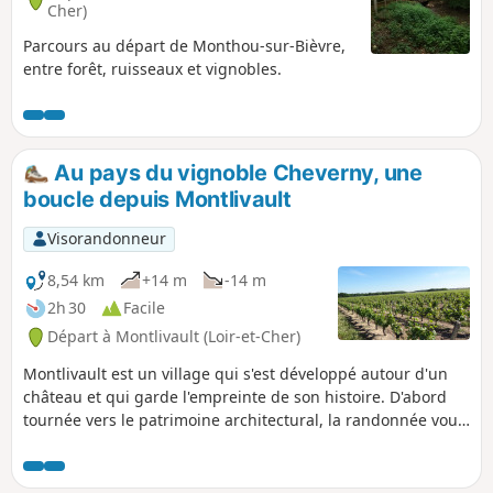
Cher)
Parcours au départ de Monthou-sur-Bièvre,
entre forêt, ruisseaux et vignobles.
Au pays du vignoble Cheverny, une
boucle depuis Montlivault
Visorandonneur
8,54 km
+14 m
-14 m
2h 30
Facile
Départ à Montlivault (Loir-et-Cher)
Montlivault est un village qui s'est développé autour d'un
château et qui garde l'empreinte de son histoire. D'abord
tournée vers le patrimoine architectural, la randonnée vous
conduira ensuite au travers du vignoble Cheverny ainsi que
des cultures maraichères.