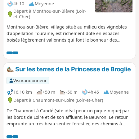
4h 10
Moyenne
Départ à Monthou-sur-Bièvre (Loir-
et-Cher)
Monthou-sur-Bièvre, village situé au milieu des vignobles
d'appellation Touraine, est richement doté en espaces
boisés légèrement vallonnés qui font le bonheur des
amoureux de la nature.
Sur les terres de la Princesse de Broglie
Visorandonneur
16,10 km
+50 m
-50 m
4h 45
Moyenne
Départ à Chaumont-sur-Loire (Loir-et-Cher)
De Chaumont à Candé (site idéal pour un pique-nique) par
les bords de Loire et de son affluent, le Beuvron. Le retour
emprunte un très beau sentier forestier, des chemins à
travers champs et une déambulation aux abords du
Domaine de Chaumont.