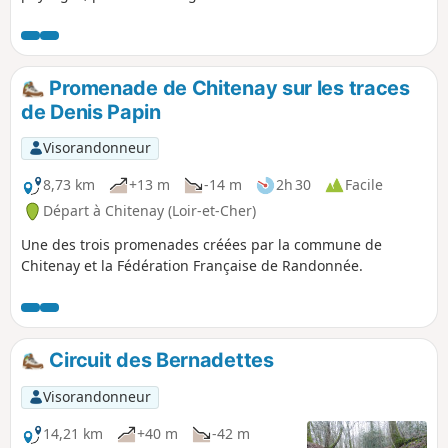
espaces cultivés sur des terres légèrement vallonnées. À
faire de préférence en automne lorsque la palette de
couleur des différents cépages s'étend du jaune d'or au
rouge carmin en passant par le vert et l'orangé.
Promenade de Chitenay sur les traces
de Denis Papin
Visorandonneur
8,73 km
+13 m
-14 m
2h 30
Facile
Départ à Chitenay (Loir-et-Cher)
Une des trois promenades créées par la commune de
Chitenay et la Fédération Française de Randonnée.
Circuit des Bernadettes
Visorandonneur
14,21 km
+40 m
-42 m