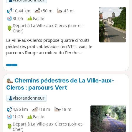
10,44 km
+50 m
-43 m
3h 05
Facile
Départ à La Ville-aux-Clercs (Loir-et-
Cher)
La Ville-aux-Clercs propose quatre circuits
pédestres praticables aussi en VTT : voici le
parcours Rouge au milieu du Perche
Vendômois.
Chemins pédestres de La Ville-aux-
Clercs : parcours Vert
Visorandonneur
4,86 km
+18 m
-18 m
1h 25
Facile
Départ à La Ville-aux-Clercs (Loir-et-
Cher)