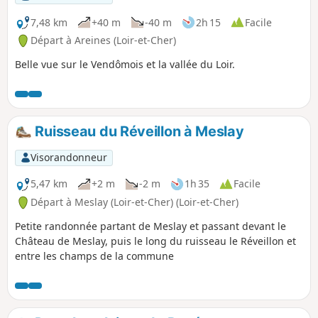
7,48 km
+40 m
-40 m
2h 15
Facile
Départ à Areines (Loir-et-Cher)
Belle vue sur le Vendômois et la vallée du Loir.
Ruisseau du Réveillon à Meslay
Visorandonneur
5,47 km
+2 m
-2 m
1h 35
Facile
Départ à Meslay (Loir-et-Cher) (Loir-et-Cher)
Petite randonnée partant de Meslay et passant devant le
Château de Meslay, puis le long du ruisseau le Réveillon et
entre les champs de la commune