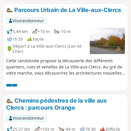
Sainte-Radegonde.
Parcours Urbain de La Ville-aux-Clercs
Visorandonneur
5,44 km
+10 m
-10 m
1h 35
Facile
Départ à La Ville-aux-Clercs (Loir-et-
Cher)
Cette randonnée propose la découverte des différents
quartiers, rues et venelles de La Ville-aux-Clercs. Au gré de
votre marche, vous découvrirez les architectures nouvelles
et anciennes de la commune, avec un petit passage en
campagne toute proche et visite au petit cours d'eau du
Gratteloup et son gué.
Chemins pédestres de la ville aux
Clercs : parcours Orange
Visorandonneur
25,27 km
+103 m
-94 m
7h 30
Difficile