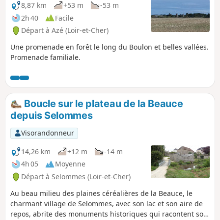
8,87 km
+53 m
-53 m
2h 40
Facile
Départ à Azé (Loir-et-Cher)
Une promenade en forêt le long du Boulon et belles vallées.
Promenade familiale.
Boucle sur le plateau de la Beauce
depuis Selommes
Visorandonneur
14,26 km
+12 m
-14 m
4h 05
Moyenne
Départ à Selommes (Loir-et-Cher)
Au beau milieu des plaines céréalières de la Beauce, le
charmant village de Selommes, avec son lac et son aire de
repos, abrite des monuments historiques qui racontent son