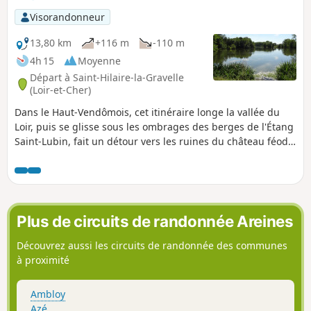
Visorandonneur
13,80 km
+116 m
-110 m
4h 15
Moyenne
Départ à Saint-Hilaire-la-Gravelle
(Loir-et-Cher)
Dans le Haut-Vendômois, cet itinéraire longe la vallée du
Loir, puis se glisse sous les ombrages des berges de l'Étang
Saint-Lubin, fait un détour vers les ruines du château féodal
de Fréteval, avant de s'aventurer entre les cultures, dans un
paysage vallonné, pour retrouver le joli village de Saint-
Hilaire-la-Gravelle.
Plus de circuits de randonnée Areines
Découvrez aussi les circuits de randonnée des communes
à proximité
Ambloy
Azé