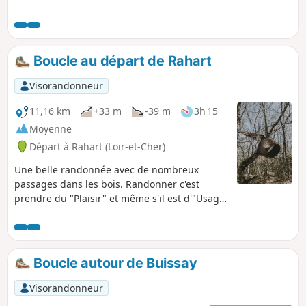
Boucle au départ de Rahart
Visorandonneur
11,16 km
+33 m
-39 m
3h 15
Moyenne
Départ à Rahart (Loir-et-Cher)
Une belle randonnée avec de nombreux
passages dans les bois. Randonner c'est
prendre du "Plaisir" et même s'il est d'"Usage
" de passer par le "Désert " ne vous faites
aucun "Souci " vous arriverez toujours à
l'église.
Boucle autour de Buissay
Visorandonneur