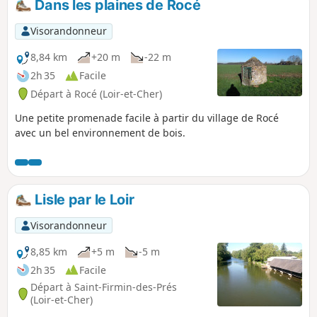
Dans les plaines de Rocé
Visorandonneur
8,84 km
+20 m
-22 m
2h 35
Facile
Départ à Rocé (Loir-et-Cher)
Une petite promenade facile à partir du village de Rocé
avec un bel environnement de bois.
Lisle par le Loir
Visorandonneur
8,85 km
+5 m
-5 m
2h 35
Facile
Départ à Saint-Firmin-des-Prés
(Loir-et-Cher)