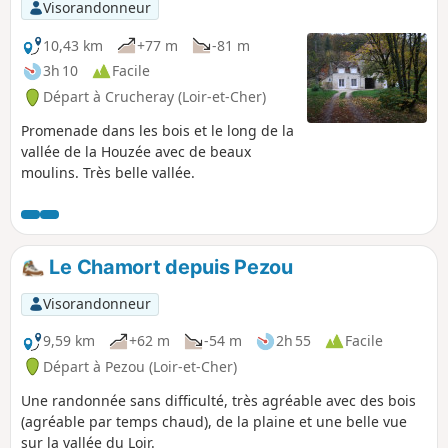
Visorandonneur
10,43 km
+77 m
-81 m
3h 10
Facile
Départ à Crucheray (Loir-et-Cher)
Promenade dans les bois et le long de la
vallée de la Houzée avec de beaux
moulins. Très belle vallée.
Le Chamort depuis Pezou
Visorandonneur
9,59 km
+62 m
-54 m
2h 55
Facile
Départ à Pezou (Loir-et-Cher)
Une randonnée sans difficulté, très agréable avec des bois
(agréable par temps chaud), de la plaine et une belle vue
sur la vallée du Loir.