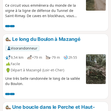
Ce circuit vous emmènera du monde de la
vigne à la ligne de défense du Tunnel de
Saint-Rimay. De caves en blockhaus, vous
découvrirez en chemin également deux
chantiers de restauration menés par
l'association Résurgence. Une belle vue sur la
vallée du Loir vous accompagnera sur une
Le long du Boulon à Mazangé
grande partie de votre parcours.
Visorandonneur
9,54 km
+79 m
-79 m
2h 55
Facile
Départ à Mazangé (Loir-et-Cher)
Une très belle randonnée le long de la vallée
du Boulon.
Une boucle dans le Perche et Haut-