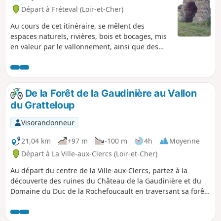
Départ à Fréteval (Loir-et-Cher)
Au cours de cet itinéraire, se mêlent des
espaces naturels, rivières, bois et bocages, mis
en valeur par le vallonnement, ainsi que des
monuments historiques et vestiges
remarquables, le château féodal de Fréteval
dont le donjon date de 1100, et la Tour Grisset,
Cella d'un ancien temple gallo-romain, unique
De la Forêt de la Gaudinière au Vallon
en Europe du Nord.
du Gratteloup
Visorandonneur
21,04 km
+97 m
-100 m
4h
Moyenne
Départ à La Ville-aux-Clercs (Loir-et-Cher)
Au départ du centre de la Ville-aux-Clercs, partez à la
découverte des ruines du Château de la Gaudinière et du
Domaine du Duc de la Rochefoucault en traversant sa forêt.
Poursuivre le long de la vallée du Gratteloup pour un retour
vers le plan d'eau du village après avoir aperçu la Chapelle