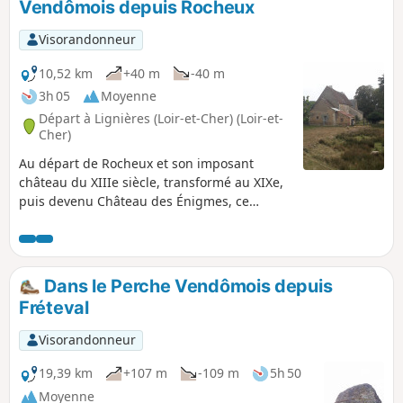
Vendômois depuis Rocheux
Visorandonneur
10,52 km
+40 m
-40 m
3h 05
Moyenne
Départ à Lignières (Loir-et-Cher) (Loir-et-
Cher)
Au départ de Rocheux et son imposant
château du XIIIe siècle, transformé au XIXe,
puis devenu Château des Énigmes, ce
parcours varié traverse des espaces boisés,
de jolis hameaux tout en découvrant des
vues panoramiques sur le Haut Vendômois.
Dans le Perche Vendômois depuis
Fréteval
Visorandonneur
19,39 km
+107 m
-109 m
5h 50
Moyenne