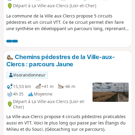
Départ à La Ville-aux-Clercs (Loir-et-Cher)
La commune de la Ville aux Clercs propose 5 circuits
pédestres et un circuit VTT. Ce 6e circuit permet d'en faire
une synthèse en développant un parcours long, reprenant
les meilleures portions des circuits déjà existants, cette
boucle s'adresse aux randonneurs qui aiment les distances
un peu plus copieuses.
Chemins pédestres de la Ville-aux-
Clercs : parcours Jaune
Visorandonneur
15,53 km
+41 m
-46 m
4h 35
Moyenne
Départ à La Ville-aux-Clercs (Loir-et-
Cher)
La Ville-aux-Clercs propose 4 circuits pédestres praticables
aussi en VTT. Voici le plus long qui passe par les Étangs du
Milieu et du Souci. (Géocaching sur ce parcours).