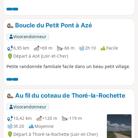
histoire ancienne. Vous découvrirez le charme de la Houzée,
petit affluent du Loir, la fraicheur des ombrages du bois de
Monteaux, sans oublier la sensation que le temps s'est
arrêté, devant le dolmen de Cornevache.
Boucle du Petit Pont à Azé
Visorandonneur
6,95 km
+69 m
-66 m
2h 10
Facile
Départ à Azé (Loir-et-Cher)
Petite randonnée familiale facile dans un beau petit village.
Au fil du coteau de Thoré-la-Rochette
Visorandonneur
10,42 km
+120 m
-119 m
3h 20
Moyenne
Départ à Thoré-la-Rochette (Loir-et-Cher)