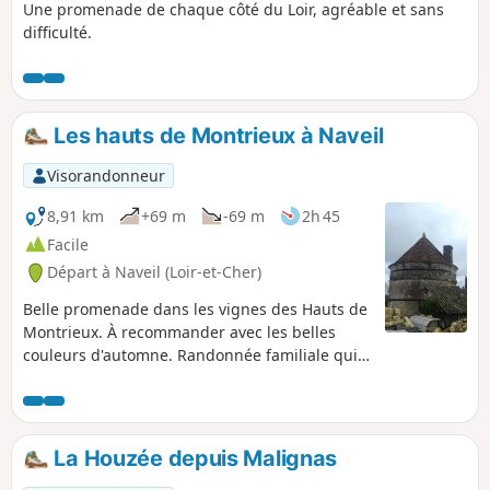
Une promenade de chaque côté du Loir, agréable et sans
difficulté.
Les hauts de Montrieux à Naveil
Visorandonneur
8,91 km
+69 m
-69 m
2h 45
Facile
Départ à Naveil (Loir-et-Cher)
Belle promenade dans les vignes des Hauts de
Montrieux. À recommander avec les belles
couleurs d'automne. Randonnée familiale qui
peut être raccourcie au retour (voir le § Infos
pratiques).
La Houzée depuis Malignas