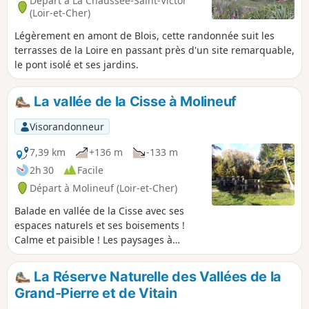
Départ à La Chaussée-Saint-Victor
(Loir-et-Cher)
Légèrement en amont de Blois, cette randonnée suit les
terrasses de la Loire en passant près d'un site remarquable,
le pont isolé et ses jardins.
La vallée de la Cisse à Molineuf
Visorandonneur
7,39 km
+136 m
-133 m
2h 30
Facile
Départ à Molineuf (Loir-et-Cher)
Balade en vallée de la Cisse avec ses
espaces naturels et ses boisements !
Calme et paisible ! Les paysages à
Molineuf sont fortement structurés par
la rivière la Cisse et par des coteaux
La Réserve Naturelle des Vallées de la
boisés qui surplombent la vallée de
Grand-Pierre et de Vitain
pentes plus ou moins abruptes.