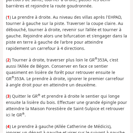
barrières et rejoindre la route goudronnée.
(
1
) La prendre à droite. Au niveau des villas après l'EHPAD,
tourner à gauche sur la piste. Traverser la coupe claire. Au
débouché, tourner à droite, revenir sur l’allée et tourner à
gauche. Rejoindre alors une bifurcation et s'engager dans la
piste en terre à gauche de l'arbre pour atteindre
rapidement un carrefour à 4 directions.
®
(
2
) Tourner à droite, traverser plus loin le GR
353A, c'est
aussi l’Allée de Bégon. Conserver en face ce sentier
quasiment en lisière de forêt pour retrouver ensuite le
®
GR
353A. Le prendre à droite, ignorer le premier carrefour
à angle droit pour en atteindre un deuxième.
®
(
3
) Quitter le GR
et prendre à droite le sentier qui longe
ensuite la lisière du bois. Effectuer une grande épingle pour
atteindre la Maison Forestière de Saint-Sulpice et retrouver
®
ici le GR
.
(
4
) Le prendre à gauche (Allée Catherine de Médicis),
ignorer un départ à gauche et virer sur le suivant à gauche.