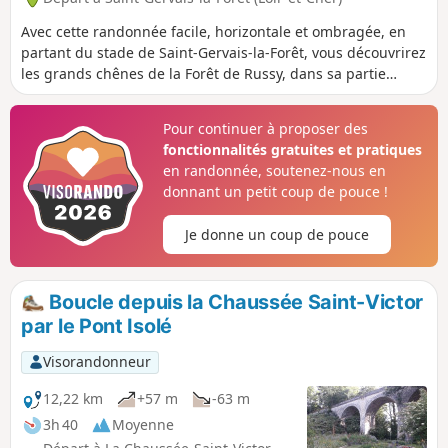
Avec cette randonnée facile, horizontale et ombragée, en
partant du stade de Saint-Gervais-la-Forêt, vous découvrirez
les grands chênes de la Forêt de Russy, dans sa partie
située à l'Ouest de la D956.
Pour continuer à proposer des
fonctionnalités gratuites et pratiques
en randonnée, soutenez-nous en
donnant un petit coup de pouce !
Je donne un coup de pouce
Boucle depuis la Chaussée Saint-Victor
par le Pont Isolé
Visorandonneur
12,22 km
+57 m
-63 m
3h 40
Moyenne