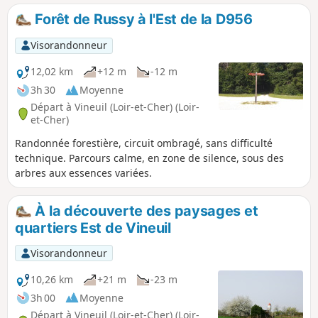
Forêt de Russy à l'Est de la D956
Visorandonneur
12,02 km
+12 m
-12 m
3h 30
Moyenne
Départ à Vineuil (Loir-et-Cher) (Loir-
et-Cher)
Randonnée forestière, circuit ombragé, sans difficulté
technique. Parcours calme, en zone de silence, sous des
arbres aux essences variées.
À la découverte des paysages et
quartiers Est de Vineuil
Visorandonneur
10,26 km
+21 m
-23 m
3h 00
Moyenne
Départ à Vineuil (Loir-et-Cher) (Loir-