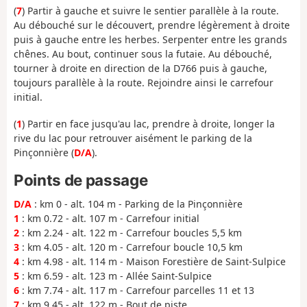
(
7
) Partir à gauche et suivre le sentier parallèle à la route.
Au débouché sur le découvert, prendre légèrement à droite
puis à gauche entre les herbes. Serpenter entre les grands
chênes. Au bout, continuer sous la futaie. Au débouché,
tourner à droite en direction de la D766 puis à gauche,
toujours parallèle à la route. Rejoindre ainsi le carrefour
initial.
(
1
) Partir en face jusqu'au lac, prendre à droite, longer la
rive du lac pour retrouver aisément le parking de la
Pinçonnière (
D/A
).
Points de passage
D/A
: km 0 - alt. 104 m - Parking de la Pinçonnière
1
: km 0.72 - alt. 107 m - Carrefour initial
2
: km 2.24 - alt. 122 m - Carrefour boucles 5,5 km
3
: km 4.05 - alt. 120 m - Carrefour boucle 10,5 km
4
: km 4.98 - alt. 114 m - Maison Forestière de Saint-Sulpice
5
: km 6.59 - alt. 123 m - Allée Saint-Sulpice
6
: km 7.74 - alt. 117 m - Carrefour parcelles 11 et 13
7
: km 9.45 - alt. 122 m - Bout de piste