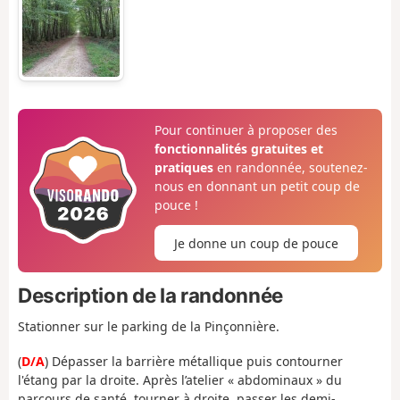
Pour continuer à proposer des
fonctionnalités gratuites et
pratiques
en randonnée, soutenez-
nous en donnant un petit coup de
pouce !
Je donne un coup de pouce
Description de la randonnée
Stationner sur le parking de la Pinçonnière.
(
D/A
) Dépasser la barrière métallique puis contourner
l'étang par la droite. Après l’atelier « abdominaux » du
parcours de santé, tourner à droite, passer les demi-