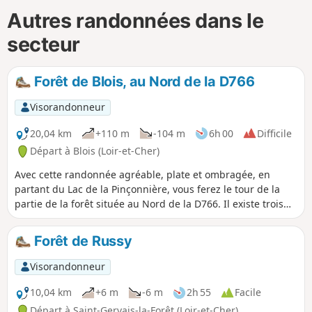
Autres randonnées dans le
secteur
Forêt de Blois, au Nord de la D766
Visorandonneur
20,04 km
+110 m
-104 m
6h 00
Difficile
Départ à Blois (Loir-et-Cher)
Avec cette randonnée agréable, plate et ombragée, en
partant du Lac de la Pinçonnière, vous ferez le tour de la
partie de la forêt située au Nord de la D766. Il existe trois
autres possibilités de départ aux parkings forestiers : - de la
Picardière, - de la maison forestière de Saint-Sulpice, - du
Forêt de Russy
tertre du Billieux à Molineuf.
Visorandonneur
10,04 km
+6 m
-6 m
2h 55
Facile
Départ à Saint-Gervais-la-Forêt (Loir-et-Cher)