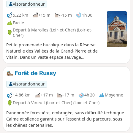
Plusieurs moulins viennent ponctuer le
Visorandonneur
cours de la rivière et en renforcer la
présence.
5,22 km
+15 m
-15 m
1h 30
Facile
Départ à Marolles (Loir-et-Cher) (Loir-et-
Cher)
Petite promenade bucolique dans la Réserve
Naturelle des Vallées de la Grand-Pierre et de
Vitain. Dans un vaste espace sauvage
légèrement boisé, l'itinéraire s'ouvre sur un
riche patrimoine naturel et archéologique.
Forêt de Russy
Visorandonneur
14,86 km
+17 m
-17 m
4h 20
Moyenne
Départ à Vineuil (Loir-et-Cher) (Loir-et-Cher)
Randonnée forestière, ombragée, sans difficulté technique.
Calme et silence garantis sur l'essentiel du parcours, sous
les chênes centenaires.