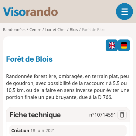
V
O
i
u
s
v
o
Randonnées
Centre
Loir-et-Cher
Blois
Forêt de Blois
r
r
i
a
r
n
l
d
Forêt de Blois
a
o
n
a
Randonnée forestière, ombragée, en terrain plat, peu
v
de goudron, avec possibilité de la raccourcir à 5,5 ou
i
10,5 km, ou de la faire en sens inverse pour éviter une
g
portion finale un peu bruyante, due à la D 766.
a
t
i
Fiche technique
n°
10714591
o
n
Création
18 juin 2021