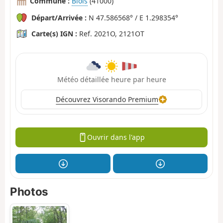
Commune :
Blois
(41000)
Départ/Arrivée :
N 47.586568° / E 1.298354°
Carte(s) IGN :
Ref. 2021O, 2121OT
Météo détaillée heure par heure
Découvrez Visorando Premium
Ouvrir dans l'app
Photos