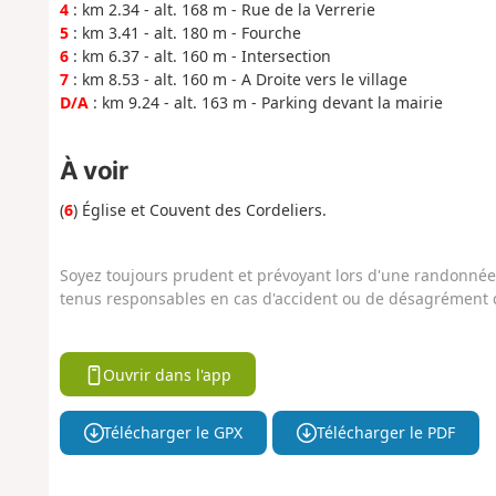
4
: km 2.34 - alt. 168 m - Rue de la Verrerie
5
: km 3.41 - alt. 180 m - Fourche
6
: km 6.37 - alt. 160 m - Intersection
7
: km 8.53 - alt. 160 m - A Droite vers le village
D/A
: km 9.24 - alt. 163 m - Parking devant la mairie
À voir
(
6
) Église et Couvent des Cordeliers.
Soyez toujours prudent et prévoyant lors d'une randonnée. 
tenus responsables en cas d'accident ou de désagrément q
Ouvrir dans l'app
Télécharger le GPX
Télécharger le PDF