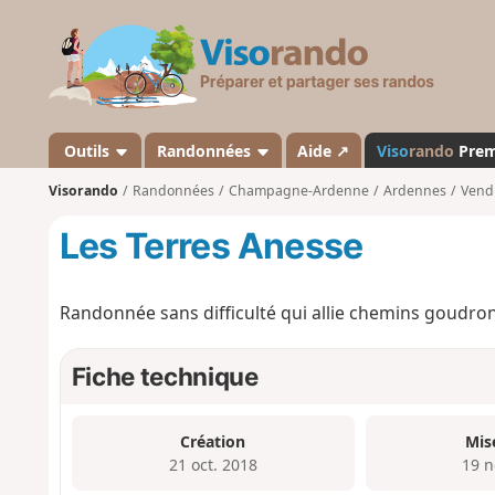
V
i
s
o
r
a
Outils
Randonnées
Aide ↗
Viso
rando
Pre
n
Visorando
Randonnées
Champagne-Ardenne
Ardennes
Vend
d
o
Les Terres Anesse
Randonnée sans difficulté qui allie chemins goudronn
Fiche technique
Création
Mis
21 oct. 2018
19 n