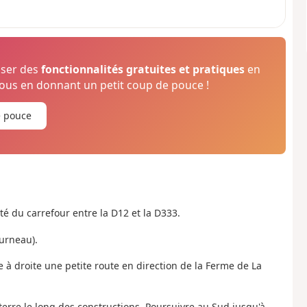
oser des
fonctionnalités gratuites et pratiques
en
us en donnant un petit coup de pouce !
e pouce
té du carrefour entre la D12 et la D333.
urneau).
e à droite une petite route en direction de la Ferme de La
 terre le long des constructions. Poursuivre au Sud jusqu'à