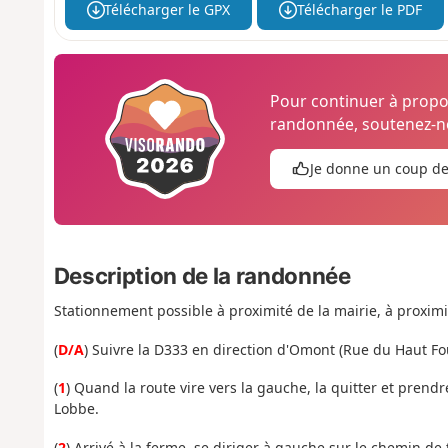
Télécharger le GPX
Télécharger le PDF
Pour continuer à prop
randonnée, soutenez-no
Je donne un coup d
Description de la randonnée
Stationnement possible à proximité de la mairie, à proximi
(
D/A
) Suivre la D333 en direction d'Omont (Rue du Haut Fo
(
1
) Quand la route vire vers la gauche, la quitter et prendr
Lobbe.
(
2
) Arrivé à la ferme, se diriger à gauche sur le chemin de