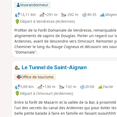
Visorandonneur
13,11 km
+291 m
-292 m
4h 35
Moyen
Départ à Vendresse (Ardennes)
Profiter de la Forêt Domaniale de Vendresse, remarquabl
alignements de sapins de Douglas. Porter un regard sur la 
Ardennes, avant de descendre vers Omicourt. Remonter pour
Cheminer le long du Rouge Cogneux et découvrir ses sour
"Domaniale".
Le Tunnel de Saint-Aignan
Office de tourisme
5,69 km
+130 m
-132 m
2h 00
Facile
Départ à Omicourt (Ardennes)
Entre la forêt de Mazarin et la vallée de la Bar, à proximit
l'un des secrets du canal des Ardennes qui pour éviter l
belle petite balade à faire en famille en faisant ououhhhh