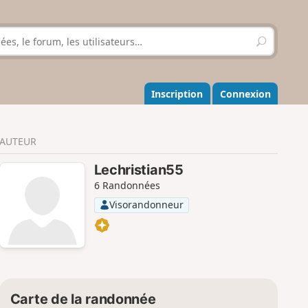
R
e
c
h
e
Inscription
Connexion
r
c
h
AUTEUR
e
r
Lechristian55
6 Randonnées
Visorandonneur
Carte de la randonnée