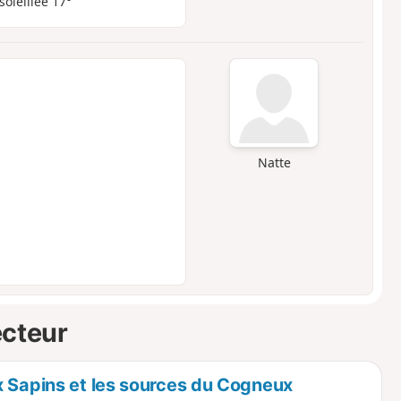
soleillée 17°
Natte
ecteur
x Sapins et les sources du Cogneux