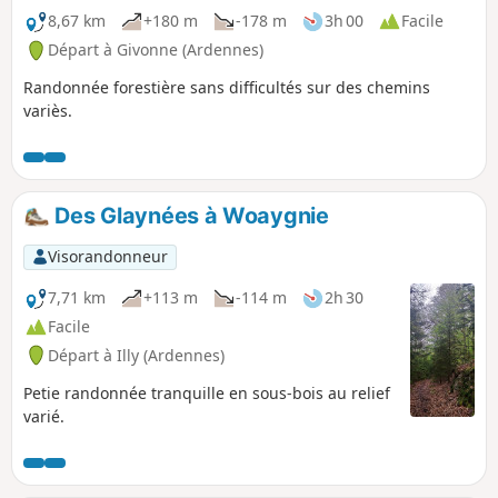
8,67 km
+180 m
-178 m
3h 00
Facile
Départ à Givonne (Ardennes)
Randonnée forestière sans difficultés sur des chemins
variès.
Des Glaynées à Woaygnie
Visorandonneur
7,71 km
+113 m
-114 m
2h 30
Facile
Départ à Illy (Ardennes)
Petie randonnée tranquille en sous-bois au relief
varié.