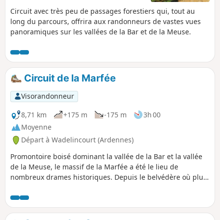
Circuit avec très peu de passages forestiers qui, tout au
long du parcours, offrira aux randonneurs de vastes vues
panoramiques sur les vallées de la Bar et de la Meuse.
Circuit de la Marfée
Visorandonneur
8,71 km
+175 m
-175 m
3h 00
Moyenne
Départ à Wadelincourt (Ardennes)
Promontoire boisé dominant la vallée de la Bar et la vallée
de la Meuse, le massif de la Marfée a été le lieu de
nombreux drames historiques. Depuis le belvédère où plus
de dix villages pourront être observés, il est facile de
comprendre l'intérêt stratégique qu'a pu représenter ce
"haut lieu" proche de la frontière. Cette randonnée décrit
un circuit Promenade et Randonnée d'Ardenne Métropole.