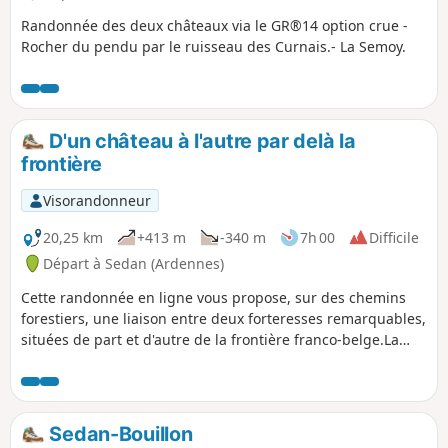
Randonnée des deux châteaux via le GR®14 option crue -
Rocher du pendu par le ruisseau des Curnais.- La Semoy.
D'un château à l'autre par delà la
frontière
Visorandonneur
20,25 km
+413 m
-340 m
7h 00
Difficile
Départ à Sedan (Ardennes)
Cette randonnée en ligne vous propose, sur des chemins
forestiers, une liaison entre deux forteresses remarquables,
situées de part et d'autre de la frontière franco-belge.La
légende dit que les échanges pouvaient se faire, autrefois,
par un souterrain reliant les deux châteaux !
Sedan-Bouillon