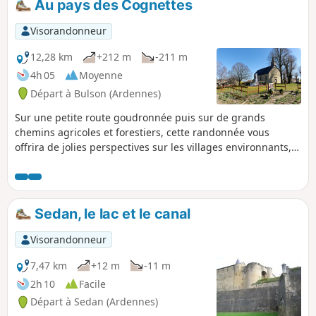
Au pays des Cognettes
(Balisage Jaune).
Visorandonneur
12,28 km
+212 m
-211 m
4h 05
Moyenne
Départ à Bulson (Ardennes)
Sur une petite route goudronnée puis sur de grands
chemins agricoles et forestiers, cette randonnée vous
offrira de jolies perspectives sur les villages environnants,
la vallée de la Bar et le canal des Ardennes. Les Cognettes
est le surnom donné aux habitants de Bulson.
Sedan, le lac et le canal
Visorandonneur
7,47 km
+12 m
-11 m
2h 10
Facile
Départ à Sedan (Ardennes)