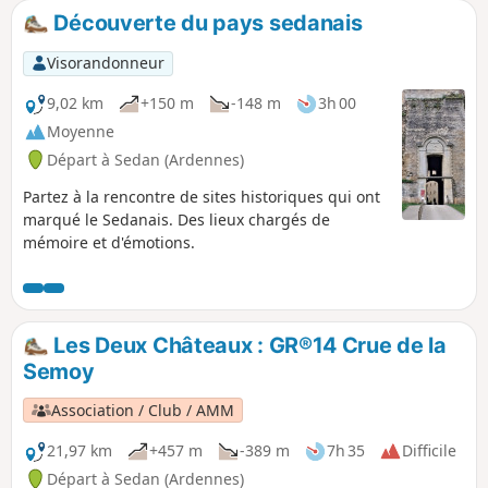
stratégique qu'a pu représenter ce Haut Lieu proche de la
Découverte du pays sedanais
frontière. Dans les deux nécropoles de Noyers reposent
près de 30000 soldats allemands et français.
Visorandonneur
9,02 km
+150 m
-148 m
3h 00
Moyenne
Départ à Sedan (Ardennes)
Partez à la rencontre de sites historiques qui ont
marqué le Sedanais. Des lieux chargés de
mémoire et d'émotions.
Les Deux Châteaux : GR®14 Crue de la
Semoy
Association / Club / AMM
21,97 km
+457 m
-389 m
7h 35
Difficile
Départ à Sedan (Ardennes)