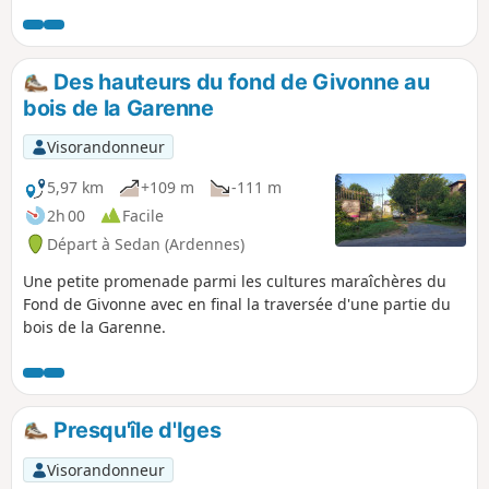
VTT, soyez donc vigilants.Avoir une bonne condition
physique tout de même.
Des hauteurs du fond de Givonne au
bois de la Garenne
Visorandonneur
5,97 km
+109 m
-111 m
2h 00
Facile
Départ à Sedan (Ardennes)
Une petite promenade parmi les cultures maraîchères du
Fond de Givonne avec en final la traversée d'une partie du
bois de la Garenne.
Presqu'île d'Iges
Visorandonneur