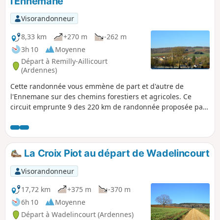
l'Ennemane
Visorandonneur
8,33 km
+270 m
-262 m
3h 10
Moyenne
Départ à Remilly-Aillicourt
(Ardennes)
Cette randonnée vous emmène de part et d'autre de
l'Ennemane sur des chemins forestiers et agricoles. Ce
circuit emprunte 9 des 220 km de randonnée proposée par
les Portes du Luxembourg. Jolies perspectives sur les
vallées de la Meuse et de l'Ennemane.
La Croix Piot au départ de Wadelincourt
Visorandonneur
17,72 km
+375 m
-370 m
6h 10
Moyenne
Départ à Wadelincourt (Ardennes)