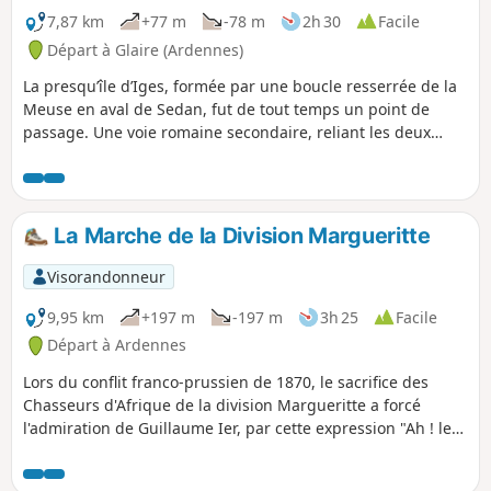
7,87 km
+77 m
-78 m
2h 30
Facile
Départ à Glaire (Ardennes)
La presqu’île d’Iges, formée par une boucle resserrée de la
Meuse en aval de Sedan, fut de tout temps un point de
passage. Une voie romaine secondaire, reliant les deux
grandes voies Reims-Cologne et Reims-Trèves passait par
Iges et traversait la Meuse par un gué pavé. Après la
capitulation de 1870, 80 000 soldats français furent parqués
dans la presqu’île, dans des conditions épouvantables,
La Marche de la Division Margueritte
avant leur transfert en Allemagne, d’où le nom de « Camp
de la Misère » attribué à la presqu’île.
Visorandonneur
9,95 km
+197 m
-197 m
3h 25
Facile
Départ à Ardennes
Lors du conflit franco-prussien de 1870, le sacrifice des
Chasseurs d'Afrique de la division Margueritte a forcé
l'admiration de Guillaume Ier, par cette expression "Ah ! les
braves gens". Partez sur leurs traces et découvrez la
campagne et les champs de bataille du sedanais.