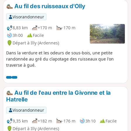
Au fil des ruisseaux d'Olly
Visorandonneur
8,83 km
+170 m
-170 m
3h 00
Facile
Départ à Illy (Ardennes)
Dans la verdure et les odeurs de sous-bois, une petite
randonnée au gré du clapotage des ruisseaux que l'on
traverse à gué.
Au fil de l'eau entre la Givonne et la
Hatrelle
Visorandonneur
9,35 km
+182 m
-176 m
3h 10
Facile
Départ à Illy (Ardennes)