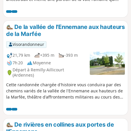
reliait Reims à Trèves.
De la vallée de l'Ennemane aux hauteurs
de la Marfée
Visorandonneur
21,79 km
+395 m
-393 m
7h 20
Moyenne
Départ à Remilly-Aillicourt
(Ardennes)
Cette randonnée chargée d'histoire vous conduira par des
chemins variés de la vallée de l'Ennemane aux hauteurs de
la Marfée, théâtre d'affrontements militaires au cours des
dernières guerres. Le point de vue de La Marfée vous
permettra d'admirer un magnifique panorama regroupant
plus de 12 villages.
De rivières en collines aux portes de