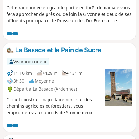
Cette randonnée en grande partie en forêt domaniale vous
fera approcher de près ou de loin la Givonne et deux de ses
affluents principaux : le Ruisseau des Dix Frères et le
Ruisseau de la Hatrelle. Vous marcherez aussi par endroits
sur l'ancien tracé du Bouillonnais, petit train qui reliait
Sedan et Bouillon.
La Besace et le Pain de Sucre
Visorandonneur
11,10 km
+128 m
-131 m
3h 30
Moyenne
Départ à La Besace (Ardennes)
Circuit construit majoritairement sur des
chemins agricoles et forestiers. Vous
emprunterez aux abords de Stonne deux
sentiers avec des dénivelés importants : le
Chemin du Curé et la Ruelle Godet.Stonne,
point de passage du circuit était situé sur la
voie romaine Reims - Trèves dont vous