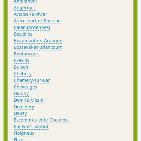
Amblimont
Angecourt
Artaise-le-Vivier
Autrecourt-et-Pourron
Balan (Ardennes)
Bazeilles
Beaumont-en-Argonne
Bosseval-et-Briancourt
Boutancourt
Brévilly
Bulson
Chéhéry
Chémery-sur-Bar
Cheveuges
Daigny
Dom-le-Mesnil
Donchery
Douzy
Escombres-et-le-Chesnois
Euilly-et-Lombut
Fleigneux
Flize