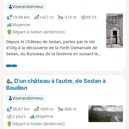
Visorandonneur
19,99 km
+427 m
-374 m
6h 55
Moyenne
Départ à Sedan (Ardennes)
Depuis le Château de Sedan, partez par le Val
d'Olly à la découverte de la Forêt Domaniale de
Sedan, du Ruisseau de la Givonne en suivant le
tracé du train de l'Ancien Bouillonnais. Une fois
passé la frontière, traversez l'Arboretum
Botanique de Bouillon et terminez par le Point de
Vue de la Ramonette sur le Château de Bouillon.
D'un château à l'autre, de Sedan à
Bouillon
Visorandonneur
38,87 km
+809 m
-806 m
2 jours
Moyenne
Départ à Sedan (Ardennes)