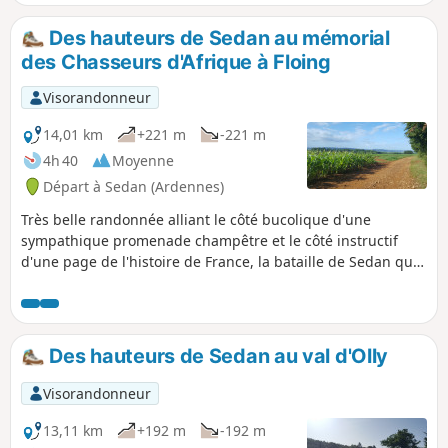
Des hauteurs de Sedan au mémorial
des Chasseurs d'Afrique à Floing
Visorandonneur
14,01 km
+221 m
-221 m
4h 40
Moyenne
Départ à Sedan (Ardennes)
Très belle randonnée alliant le côté bucolique d'une
sympathique promenade champêtre et le côté instructif
d'une page de l'histoire de France, la bataille de Sedan qui
s'est déroulée le 1er septembre 1870 et qui entraîna la
capitulation de l'armée française dès le lendemain et, par
voie de conséquence, la fin de la guerre franco-prussienne
de 1870.
Des hauteurs de Sedan au val d'Olly
Visorandonneur
13,11 km
+192 m
-192 m