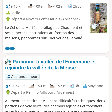
9,15 km
+109 m
-102 m
2h 55
Facile
Départ à Noyers-Pont-Maugis (Ardennes)
Le Col de la Marfée, le village de Chaumont et
ses superbes inscriptions au fronton des
maisons, panoramas sur Cheuveuges, la vallée
de la Meuse et Sedan, c'est ce que vous réserve
cette promenade où l'on marche sans difficulté
à travers prairies, champs et forêt.
Parcourir la vallée de l'Ennemane et
rejoindre la vallée de la Meuse
Visorandonneur
31,62 km
+194 m
-197 m
3h
Moyenne
Départ à Remilly-Aillicourt (Ardennes)
Au menu de ce circuit VTT sans difficultés techniques, deux
portions de voie verte, des chemins agricoles et forestiers
ancestraux et même une portion de la voie romaine qui