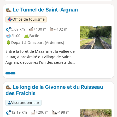
Le Tunnel de Saint-Aignan
Office de tourisme
5,69 km
+130 m
-132 m
2h 00
Facile
Départ à Omicourt (Ardennes)
Entre la forêt de Mazarin et la vallée de
la Bar, à proximité du village de Saint-
Aignan, découvrez l'un des secrets du
canal des Ardennes qui pour éviter les
détours passe sous la montagne. Une
belle petite balade à faire en famille en
faisant ououhhhh pour faire résonner
Le long de la Givonne et du Ruisseau
l'écho dans le tunnel fluvial.
des Fraichis
Visorandonneur
12,19 km
+206 m
-198 m