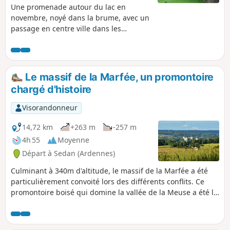
Une promenade autour du lac en
novembre, noyé dans la brume, avec un
passage en centre ville dans les
quartiers anciens rénovés et retour en
suivant le canal et en contemplant les
reflets des maisons bourgeoises dans
ses eaux sombres.
Le massif de la Marfée, un promontoire
chargé d'histoire
Visorandonneur
14,72 km
+263 m
-257 m
4h 55
Moyenne
Départ à Sedan (Ardennes)
Culminant à 340m d'altitude, le massif de la Marfée a été
particulièrement convoité lors des différents conflits. Ce
promontoire boisé qui domine la vallée de la Meuse a été le
témoin de nombreux drames historiques du "Pays
Sedanais". Depuis le belvédère où plus de dix villages
pourront être observés, il est facile de comprendre l'intérêt