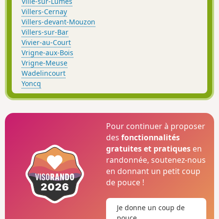
Ville-sur-Lumes
Villers-Cernay
Villers-devant-Mouzon
Villers-sur-Bar
Vivier-au-Court
Vrigne-aux-Bois
Vrigne-Meuse
Wadelincourt
Yoncq
Pour continuer à proposer
des
fonctionnalités
gratuites et pratiques
en
randonnée, soutenez-nous
en donnant un petit coup
de pouce !
Je donne un coup de
pouce