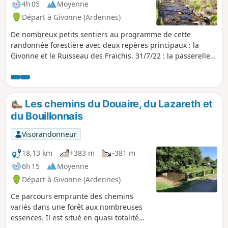
4h 05
Moyenne
Départ à Givonne (Ardennes)
De nombreux petits sentiers au programme de cette
randonnée forestière avec deux repères principaux : la
Givonne et le Ruisseau des Fraichis. 31/7/22 : la passerelle
sur la Givonne en (6) est entièrement restaurée
Les chemins du Douaire, du Lazareth et
du Bouillonnais
Visorandonneur
18,13 km
+383 m
-381 m
6h 15
Moyenne
Départ à Givonne (Ardennes)
Ce parcours emprunte des chemins
variés dans une forêt aux nombreuses
essences. Il est situé en quasi totalité