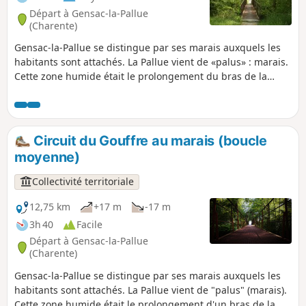
Départ à Gensac-la-Pallue
(Charente)
Gensac-la-Pallue se distingue par ses marais auxquels les
habitants sont attachés. La Pallue vient de «palus» : marais.
Cette zone humide était le prolongement du bras de la
Charente. La Pallue, enclave de la paroisse de Gensac,
devint commune indépendante à la Révolution. Les deux
communes de Gensac et de La Pallue furent réunies en
1857, à l'exception des villages de Roissac.
Circuit du Gouffre au marais (boucle
moyenne)
Collectivité territoriale
12,75 km
+17 m
-17 m
3h 40
Facile
Départ à Gensac-la-Pallue
(Charente)
Gensac-la-Pallue se distingue par ses marais auxquels les
habitants sont attachés. La Pallue vient de "palus" (marais).
Cette zone humide était le prolongement d'un bras de la