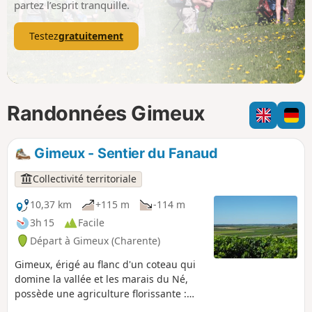
partez l’esprit tranquille.
Testez
gratuitement
Randonnées Gimeux
Gimeux - Sentier du Fanaud
Collectivité territoriale
10,37 km
+115 m
-114 m
3h 15
Facile
Départ à Gimeux (Charente)
Gimeux, érigé au flanc d'un coteau qui
domine la vallée et les marais du Né,
possède une agriculture florissante :
prairies et céréales dans la vallée,