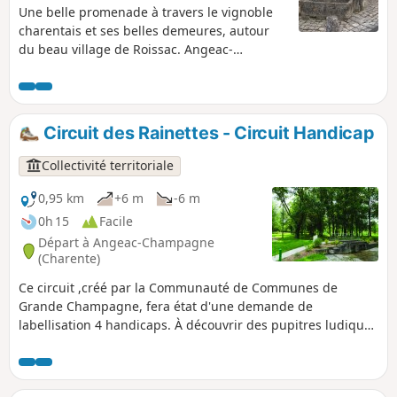
Une belle promenade à travers le vignoble
charentais et ses belles demeures, autour
du beau village de Roissac. Angeac-
Champagne compte de nombreuses
maisons charentaises cossues, témoignage
de l'opulence économique liée au produit
local, sa vocation principale. L'entrée des
Circuit des Rainettes - Circuit Handicap
propriétés est marquée par un porche ou
portail : on en compte pas moins de
Collectivité territoriale
cinquante ! Ils sont uniques et
fondamentaux de notre patrimoine local. Au
0,95 km
+6 m
-6 m
village de Roissac, ils embellissent la rue
0h 15
Facile
principale.
Départ à Angeac-Champagne
(Charente)
Ce circuit ,créé par la Communauté de Communes de
Grande Champagne, fera état d'une demande de
labellisation 4 handicaps. À découvrir des pupitres ludiques
sur la rainette verte, les porches, la distillation et le
vieillissement du Cognac.