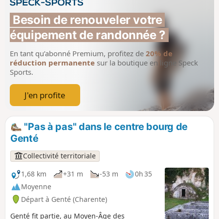
Besoin de renouveler votre 
équipement de randonnée ?
En tant qu’abonné Premium, profitez de
20% de
réduction permanente
sur la boutique en ligne Speck
Sports.
J'en profite
"Pas à pas" dans le centre bourg de
Genté
Collectivité territoriale
1,68 km
+31 m
-53 m
0h 35
Moyenne
Départ à Genté (Charente)
Genté fit partie, au Moyen-Âge des