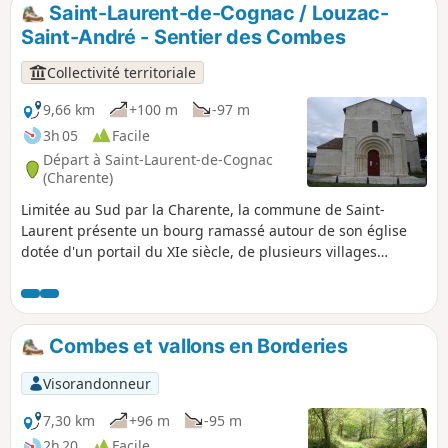
Saint-Laurent-de-Cognac / Louzac-
Saint-André - Sentier des Combes
Collectivité territoriale
9,66 km
+100 m
-97 m
3h 05
Facile
Départ à Saint-Laurent-de-Cognac
(Charente)
Limitée au Sud par la Charente, la commune de Saint-
Laurent présente un bourg ramassé autour de son église
dotée d'un portail du XIe siècle, de plusieurs villages
répartis dans les vallées et sur les coteaux ainsi que des
fermes et des logis isolés.
Combes et vallons en Borderies
Visorandonneur
7,30 km
+96 m
-95 m
2h 20
Facile