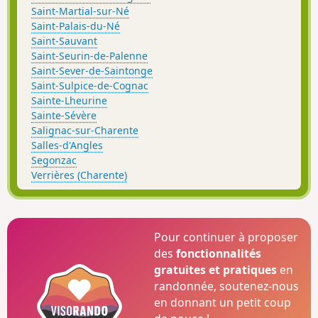
Saint-Martial-sur-Né
Saint-Palais-du-Né
Saint-Sauvant
Saint-Seurin-de-Palenne
Saint-Sever-de-Saintonge
Saint-Sulpice-de-Cognac
Sainte-Lheurine
Sainte-Sévère
Salignac-sur-Charente
Salles-d'Angles
Segonzac
Verrières (Charente)
Pour continuer à proposer
des
fonctionnalités
gratuites et pratiques
en
randonnée, soutenez-nous
en donnant un petit coup