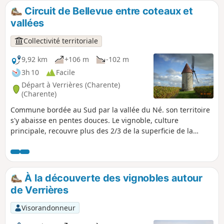
Circuit de Bellevue entre coteaux et
vallées
Collectivité territoriale
9,92 km
+106 m
-102 m
3h 10
Facile
Départ à Verrières (Charente)
(Charente)
Commune bordée au Sud par la vallée du Né. son territoire
s'y abaisse en pentes douces. Le vignoble, culture
principale, recouvre plus des 2/3 de la superficie de la
commune et produit d'excellentes et fines eaux-de-vie de
Grande Champagne.
À la découverte des vignobles autour
de Verrières
Visorandonneur