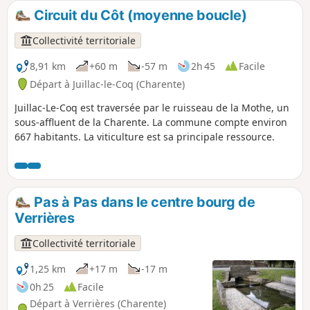
Circuit du Côt (moyenne boucle)
Collectivité territoriale
8,91 km
+60 m
-57 m
2h 45
Facile
Départ à Juillac-le-Coq (Charente)
Juillac-Le-Coq est traversée par le ruisseau de la Mothe, un
sous-affluent de la Charente. La commune compte environ
667 habitants. La viticulture est sa principale ressource.
Pas à Pas dans le centre bourg de
Verrières
Collectivité territoriale
1,25 km
+17 m
-17 m
0h 25
Facile
Départ à Verrières (Charente)