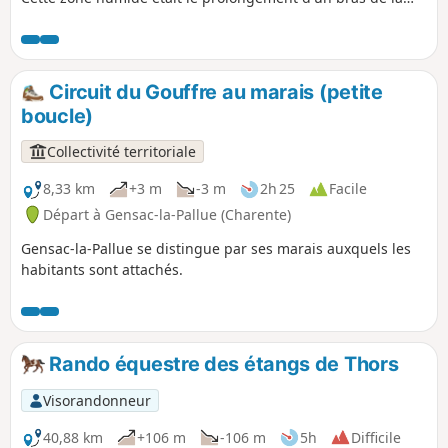
Charente. La Pallue, enclave de la paroisse de Gensac,
devint commune indépendante à la Révolution. Les deux
communes de Gensac et de La Pallue furent réunies en
1857, à l'exception des villages de Roissac.
Circuit du Gouffre au marais (petite
boucle)
Collectivité territoriale
8,33 km
+3 m
-3 m
2h 25
Facile
Départ à Gensac-la-Pallue (Charente)
Gensac-la-Pallue se distingue par ses marais auxquels les
habitants sont attachés.
Rando équestre des étangs de Thors
Visorandonneur
40,88 km
+106 m
-106 m
5h
Difficile