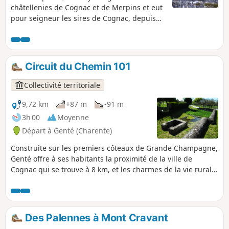
châtellenies de Cognac et de Merpins et eut
pour seigneur les sires de Cognac, depuis
Arnaud jusqu’à Guy de Lusignan. Ce dernier
n’ayant pas de prospérités, légua à son
neveu, Guy de Mortemer par testament en
1281, les seigneuries de Salles et Genté. La
Circuit du Chemin 101
famille de Mortemer posséda les droits
seigneuriaux de Genté jusqu’en 1561,
Collectivité territoriale
époque à laquelle Gaston de la
Rochefoucault leur succéda.
9,72 km
+87 m
-91 m
3h 00
Moyenne
Départ à Genté (Charente)
Construite sur les premiers côteaux de Grande Champagne,
Genté offre à ses habitants la proximité de la ville de
Cognac qui se trouve à 8 km, et les charmes de la vie rurale.
Le point 101 est un lieu emblématique de la commune de
Genté où se situe la table d'orientation. En effet, à cet
endroit se trouvait un ancien moulin dont certains vestiges
se trouvent encore enfouis dans la terre autour du site. De
Des Palennes à Mont Cravant
plus, le point 101 est le point de repère par rapport au