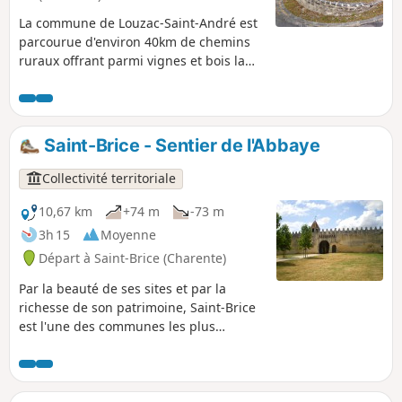
La commune de Louzac-Saint-André est
parcourue d'environ 40km de chemins
ruraux offrant parmi vignes et bois la
possibilité de découvrir une grande
diversité de paysages. La paisible Vallée
de la Croix en est un exemple
remarquable unanimement reconnu
Saint-Brice - Sentier de l'Abbaye
comme représentatif du patrimoine
naturel historique des Borderies.
Collectivité territoriale
Randonneurs et promeneurs, partez à
sa découverte ou réappropriez-le vous
10,67 km
+74 m
-73 m
avec l’itinéraire ici proposé accessible à
3h 15
Moyenne
tous.
Départ à Saint-Brice (Charente)
Par la beauté de ses sites et par la
richesse de son patrimoine, Saint-Brice
est l'une des communes les plus
pittoresques du Cognaçais. Dans l'écrin
que lui procurent les vallées de la
Charente et de la Soloire, l'homme a
depuis longtemps élevé des édifices