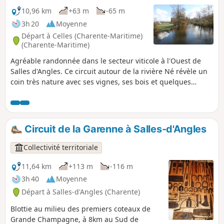
10,96 km
+63 m
-65 m
3h 20
Moyenne
Départ à Celles (Charente-Maritime)
(Charente-Maritime)
Agréable randonnée dans le secteur viticole à l'Ouest de
Salles d'Angles. Ce circuit autour de la rivière Né révèle un
coin très nature avec ses vignes, ses bois et quelques
cultures. Au long du parcours quelques beaux exemples du
patrimoine bâti traditionnel.
Circuit de la Garenne à Salles-d'Angles
Collectivité territoriale
11,64 km
+113 m
-116 m
3h 40
Moyenne
Départ à Salles-d'Angles (Charente)
Blottie au milieu des premiers coteaux de
Grande Champagne, à 8km au Sud de