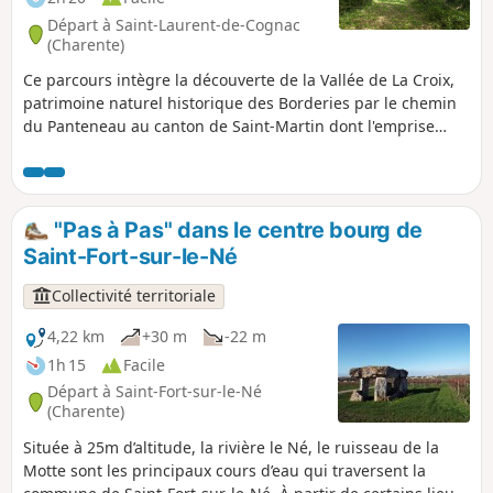
Départ à Saint-Laurent-de-Cognac
(Charente)
Ce parcours intègre la découverte de la Vallée de La Croix,
patrimoine naturel historique des Borderies par le chemin
du Panteneau au canton de Saint-Martin dont l'emprise
matérialise depuis 1824 une des limites des deux
communes de Saint-Laurent-de-Cognac et Louzac-Saint-
André
"Pas à Pas" dans le centre bourg de
Saint-Fort-sur-le-Né
Collectivité territoriale
4,22 km
+30 m
-22 m
1h 15
Facile
Départ à Saint-Fort-sur-le-Né
(Charente)
Située à 25m d’altitude, la rivière le Né, le ruisseau de la
Motte sont les principaux cours d’eau qui traversent la