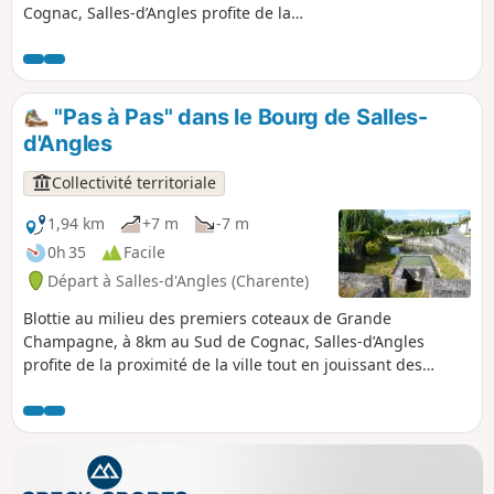
Cognac, Salles-d’Angles profite de la
proximité de la ville tout en jouissant des
avantages du monde rural et trouve son
dynamisme dans la vie économique.
"Pas à Pas" dans le Bourg de Salles-
d'Angles
Collectivité territoriale
1,94 km
+7 m
-7 m
0h 35
Facile
Départ à Salles-d'Angles (Charente)
Blottie au milieu des premiers coteaux de Grande
Champagne, à 8km au Sud de Cognac, Salles-d’Angles
profite de la proximité de la ville tout en jouissant des
avantages du monde rural et trouve son dynamisme dans la
vie économique.