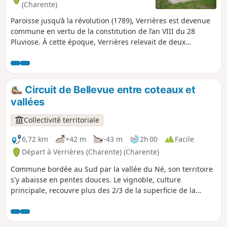
(Charente)
Paroisse jusqu’à la révolution (1789), Verrières est devenue
commune en vertu de la constitution de l’an VIII du 28
Pluviose. À cette époque, Verrières relevait de deux
Seigneureries voisines: Juillac-le-Coq et Ambleville
dépendant du chapitre de la Cathédrale d’Angoulême.
Verrières fait partie du canton de Lignières jusqu’au 16
Brumaire de l’an VI, puis est rattachée à Segonzac. La
Circuit de Bellevue entre coteaux et
commune compte aujourd’hui 375 habitants (857 en 1870).
vallées
Collectivité territoriale
6,72 km
+42 m
-43 m
2h 00
Facile
Départ à Verrières (Charente) (Charente)
Commune bordée au Sud par la vallée du Né, son territoire
s'y abaisse en pentes douces. Le vignoble, culture
principale, recouvre plus des 2/3 de la superficie de la
commune et produit d'excellentes et fines eaux-de-vie de
Grande Champagne.