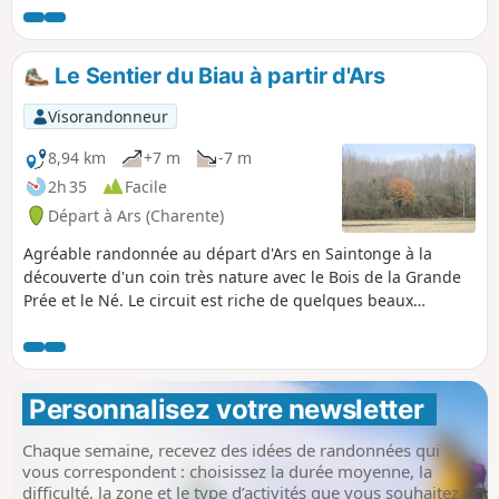
vignoble sur les coteaux. Des vestiges
de sépultures et le tracé de la voie
romaine, dite "Chemin Boisné", révèlent
Le Sentier du Biau à partir d'Ars
l'occupation ancienne du lieu. L'église
paroissiale date du 12e siècle. On peut
Visorandonneur
également remarquer une ancienne
chapelle ainsi que, sur le coteau de
8,94 km
+7 m
-7 m
Fanaud, les restes d'un moulin à vent.
2h 35
Facile
Départ à Ars (Charente)
Agréable randonnée au départ d'Ars en Saintonge à la
découverte d'un coin très nature avec le Bois de la Grande
Prée et le Né. Le circuit est riche de quelques beaux
exemples du patrimoine bâti comme le groupe scolaire et le
Bûcher d'Ars, le Château d'Ars en début de parcours et
l'Église Saint-Maclou au retour.
Personnalisez votre newsletter 
Chaque semaine, recevez des idées de randonnées qui
vous correspondent : choisissez la durée moyenne, la
difficulté, la zone et le type d’activités que vous souhaitez