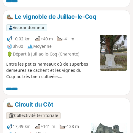
Le vignoble de Juillac-le-Coq
Visorandonneur
10,02 km
+40 m
-41 m
3h 00
Moyenne
Départ à Juillac-le-Coq (Charente)
Entre les petits hameaux où de superbes
demeures se cachent et les vignes du
Cognac très bien cultivées...
Circuit du Côt
Collectivité territoriale
17,49 km
+141 m
-138 m