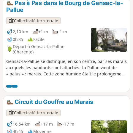
Pas à Pas dans le Bourg de Gensac-la-
symboliques : dolmens, églises,
Pallue
abbayes, châteaux et logis, toutes ces
constructions étant d'une facture
Collectivité territoriale
particulièrement soignée.
2,10 km
+1 m
-1 m
0h 35
Facile
Départ à Gensac-la-Pallue
(Charente)
Gensac-la-Pallue se distingue, en son centre, par ses marais
auxquels les habitants sont attachés. La Pallue vient de
« palus » : marais. Cette zone humide était le prolongement
du bras de la Charente qui s’est ensablé à l’ère tertiaire. Si,
autrefois, les Gensacais tiraient profit de la rouche (roseaux
qui poussent dans le marais), elle n’est aujourd’hui que
prétexte à commémorer l’histoire locale.
Circuit du Gouffre au Marais
Collectivité territoriale
16,54 km
+17 m
-17 m
4h 45
Moyenne