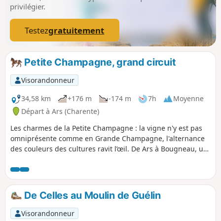
privilégier.
Testez
gratuitement
Petite Champagne, grand circuit
Visorandonneur
34,58 km
+176 m
-174 m
7h
Moyenne
Départ à Ars (Charente)
Les charmes de la Petite Champagne : la vigne n'y est pas
omniprésente comme en Grande Champagne, l'alternance
des couleurs des cultures ravit l’œil. De Ars à Bougneau, un
chemin de crête avec de vastes panoramas sur la vallée de
la Charente. De Bougneau à Lonzac une promenade sur de
bons chemin dans l'attente ...d'une belle et triste histoire
d'amour. Un retour par des chemins longeant la vallée du
De Celles au Moulin de Guélin
Né avec un gué qui sera le seul point d'eau naturel. Pensez
aux possibilités de halte...
Visorandonneur