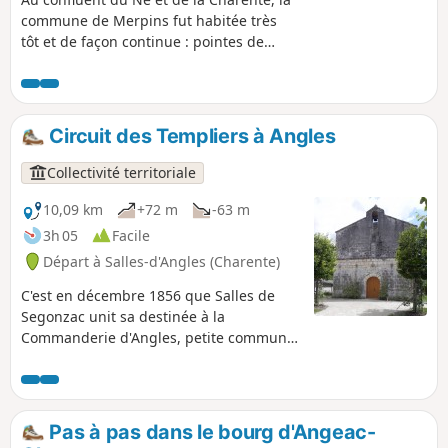
commune de Merpins fut habitée très
tôt et de façon continue : pointes de
flèches, débris de poterie, puis
forteresse médiévale imposante, église
du XIe siècle, abbaye du XIIe en sont la
preuve. Ces terres fertiles portent des
Circuit des Templiers à Angles
prairies, des céréales et un vignoble
classé en Grande-Champagne.
Collectivité territoriale
10,09 km
+72 m
-63 m
3h 05
Facile
Départ à Salles-d'Angles (Charente)
C'est en décembre 1856 que Salles de
Segonzac unit sa destinée à la
Commanderie d'Angles, petite commune
nichée dans un coude de la rivière Le Né.
Angles rythmait sa vie en accord avec la
rivière alors que Salles, à l'allure d'un
gros village, faisait de la vigne son axe
Pas à pas dans le bourg d'Angeac-
principal.