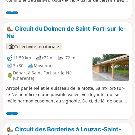
commune de Saint-Fort-sur-le-Né. À partir de certains lieux,
il y a d’excellentes vues du village, du dolmen, des
vignobles, du paysage de la Grande Champagne et des
autres villages aux alentours. Chaque saison permet d’en
découvrir des charmes différents.
Circuit du Dolmen de Saint-Fort-sur-le-
Né
Collectivité territoriale
11,59 km
+72 m
-72 m
3h 30
Moyenne
Départ à Saint-Fort-sur-le-Né
(Charente)
Arrosé par le Né et le Ruisseau de la Motte, Saint-Fort-sur-
le-Né bénéficie d'une paisible vallée, verdoyante, qui se
mêle harmonieusement au vignoble. De ci, de là, de beaux
points de vue sur le village, le dolmen, le vignoble et les
villages alentours. Et à chaque saison, des charmes
différents...
Circuit des Borderies à Louzac-Saint-