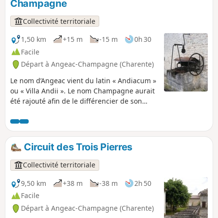
Champagne
Collectivité territoriale
1,50 km
+15 m
-15 m
0h 30
Facile
Départ à Angeac-Champagne (Charente)
Le nom d’Angeac vient du latin « Andiacum »
ou « Villa Andii ». Le nom Champagne aurait
été rajouté afin de le différencier de son
homonyme « Angeac- Charente ». Elle se
compose de deux bourgs : Angeac et
Roissac. Ses distilleries professionnelles sont
un atout majeur dans la production
Circuit des Trois Pierres
importante d’eau-de-vie.
Collectivité territoriale
9,50 km
+38 m
-38 m
2h 50
Facile
Départ à Angeac-Champagne (Charente)