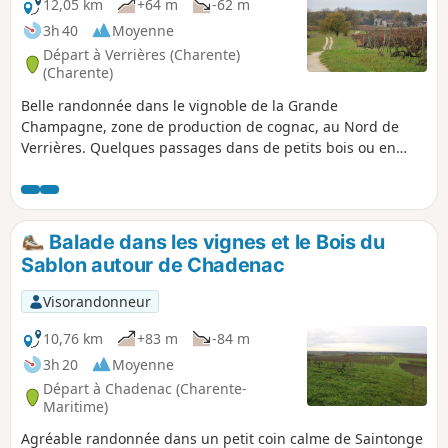
12,05 km
+64 m
-62 m
3h 40
Moyenne
Départ à Verrières (Charente)
(Charente)
Belle randonnée dans le vignoble de la Grande
Champagne, zone de production de cognac, au Nord de
Verrières. Quelques passages dans de petits bois ou en
lisière agrémentent le parcours. Ce dernier est vallonné
d'où un renouvellement constant du paysage. Le circuit
permet également de s'intéresser au patrimoine bâti local
et religieux avec l'église paroissiale Saint-Palais.
Balade dans les vignes et le Bois du
Sablon autour de Chadenac
Visorandonneur
10,76 km
+83 m
-84 m
3h 20
Moyenne
Départ à Chadenac (Charente-
Maritime)
Agréable randonnée dans un petit coin calme de Saintonge