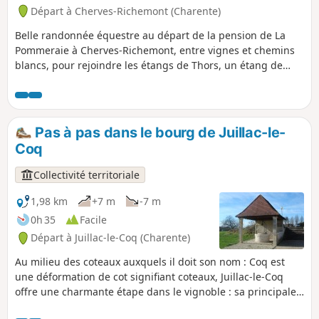
Départ à Cherves-Richemont (Charente)
Belle randonnée équestre au départ de la pension de La
Pommeraie à Cherves-Richemont, entre vignes et chemins
blancs, pour rejoindre les étangs de Thors, un étang de
balade et de baignade puis l'étang de pêche entouré de
bois, avec un retour boisé le long de l'antenne en passant
par des gués et points d'eau.
Pas à pas dans le bourg de Juillac-le-
Coq
Collectivité territoriale
1,98 km
+7 m
-7 m
0h 35
Facile
Départ à Juillac-le-Coq (Charente)
Au milieu des coteaux auxquels il doit son nom : Coq est
une déformation de cot signifiant coteaux, Juillac-le-Coq
offre une charmante étape dans le vignoble : sa principale
ressource.