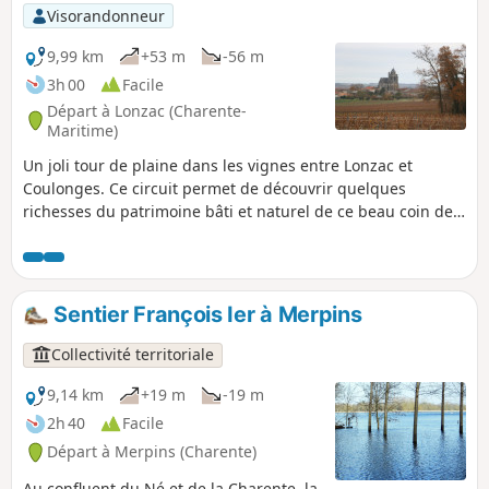
niveau de la mer.
Visorandonneur
9,99 km
+53 m
-56 m
3h 00
Facile
Départ à Lonzac (Charente-
Maritime)
Un joli tour de plaine dans les vignes entre Lonzac et
Coulonges. Ce circuit permet de découvrir quelques
richesses du patrimoine bâti et naturel de ce beau coin de
Saintonge. Beaucoup de calme au programme de cette
randonnée.
Sentier François Ier à Merpins
Collectivité territoriale
9,14 km
+19 m
-19 m
2h 40
Facile
Départ à Merpins (Charente)
Au confluent du Né et de la Charente, la