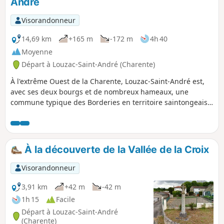
André
Visorandonneur
14,69 km
+165 m
-172 m
4h 40
Moyenne
Départ à Louzac-Saint-André (Charente)
À l'extrême Ouest de la Charente, Louzac-Saint-André est,
avec ses deux bourgs et de nombreux hameaux, une
commune typique des Borderies en territoire saintongeais.
Ces chemins ruraux sillonnent une alternance de secteurs
boisés et de champs de vignes. De vallons en collines, outre
de belles perspectives sur les églises romanes de Saint-
Martin de Louzac et de Saint-André, le promeneur
À la découverte de la Vallée de la Croix
découvrira deux paysages naturels remarquables, la Vallée
du Ri Bellot et la Vallée de La Croix.
Visorandonneur
3,91 km
+42 m
-42 m
1h 15
Facile
Départ à Louzac-Saint-André
(Charente)