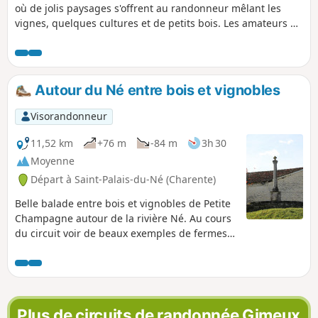
où de jolis paysages s'offrent au randonneur mêlant les
vignes, quelques cultures et de petits bois. Les amateurs de
nature devraient y trouver du calme et une variété liée au
léger vallonnement de ce secteur.
Autour du Né entre bois et vignobles
Visorandonneur
11,52 km
+76 m
-84 m
3h 30
Moyenne
Départ à Saint-Palais-du-Né (Charente)
Belle balade entre bois et vignobles de Petite
Champagne autour de la rivière Né. Au cours
du circuit voir de beaux exemples de fermes
avec des portails charentais, ainsi que
d'anciens moulins. La randonnée traverse l'Île
de Breuil après un passage à gué. Des
fontaines émaillent également le parcours ou
lui sont proches dont la Fontaine de Zade.
Plus de circuits de randonnée Gimeux